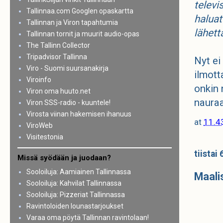
televi
Tallinnaa.com Googlen opaskartta
haluat
Tallinnan ja Viron tapahtumia
lähett
Tallinnan tornit ja muurit audio-opas
The Tallinn Collector
Tripadvisor Tallinna
Nyt ei
Viro - Suomi suursanakirja
ilmott
Viroinfo
onkin 
Viron oma huuto.net
naura
Viron SSS-radio - kuuntele!
Virosta viinan hakemisen ihanuus
at
11.4
ViroWeb
Visitestonia
tiistai
Missä syödään ja juodaan?
Sooloiluja: Aamiainen Tallinnassa
Maali
Sooloiluja: Kahvilat Tallinnassa
Sooloiluja: Pizzeriat Tallinnassa
Ravintoloiden lounastarjoukset
Varaa oma pöytä Tallinnan ravintolaan!