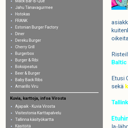
Mack Bar-B-Que
Jahu Tänavagurmee
Hotokas
FRANK
asiakk
Estonian Burger Factory
kuiten
Diner
oikeit
Dereku Burger
Cherry Grill
Ristei
Burgerbox
Burger & Ribi
Baltic
Boksipeatus
Beer & Burger
Etusi
Baby Back Ribs
sekä
k
Amarillo Viru
Kuvia, karttoja, infoa Virosta
Tallin
Ajapaik - Kuvia Virosta
Visitestonia Karttapalvelu
Etuhin
Tallinna käsityökartta
la-läh
Käsitöitä