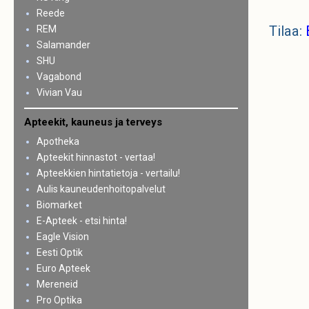
Reede
Tilaa:
REM
Salamander
SHU
Vagabond
Vivian Vau
Apteekit, kauneus ja terveys
Apotheka
Apteekit hinnastot - vertaa!
Apteekkien hintatietoja - vertailu!
Aulis kauneudenhoitopalvelut
Biomarket
E-Apteek - etsi hinta!
Eagle Vision
Eesti Optik
Euro Apteek
Mereneid
Pro Optika