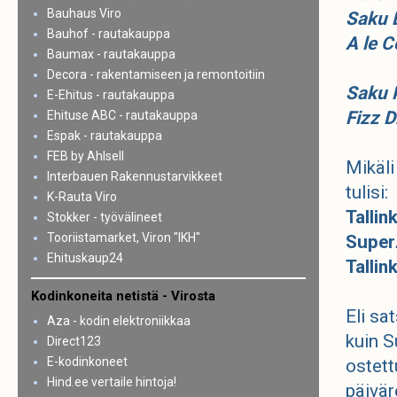
Bauhaus Viro
Saku 
Bauhof - rautakauppa
A le 
Baumax - rautakauppa
Decora - rakentamiseen ja remontoitiin
Saku K
E-Ehitus - rautakauppa
Fizz D
Ehituse ABC - rautakauppa
Espak - rautakauppa
FEB by Ahlsell
Mikäli
Interbauen Rakennustarvikkeet
tulisi:
K-Rauta Viro
Tallink
Stokker - työvälineet
Tooriistamarket, Viron "IKH"
Super
Ehituskaup24
Tallin
Kodinkoneita netistä - Virosta
Eli sa
Aza - kodin elektroniikkaa
kuin S
Direct123
E-kodinkoneet
ostett
Hind.ee vertaile hintoja!
päivär