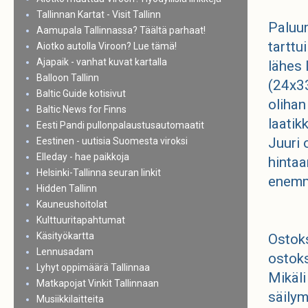
Tallinnan Kartat - Visit Tallinn
Paluum
Aamupala Tallinnassa? Täältä parhaat!
tarttu
Aiotko autolla Viroon? Lue tämä!
Ajapaik - vanhat kuvat kartalla
lähes 
Balloon Tallinn
(24x33
Baltic Guide kotisivut
olihan
Baltic News for Finns
laatik
Eesti Pandi pullonpalaustusautomaatit
Juuri 
Eestinen - uutisia Suomesta viroksi
Elleday - hae paikkoja
hintaa
Helsinki-Tallinna seuran linkit
enemm
Hidden Tallinn
Kauneushoitolat
Kulttuuritapahtumat
Käsityökartta
Ostoks
Lennusadam
ostoks
Lyhyt oppimäärä Tallinnaa
Mikäli
Matkapojat Vinkit Tallinnaan
säilym
Musiikkilaitteita