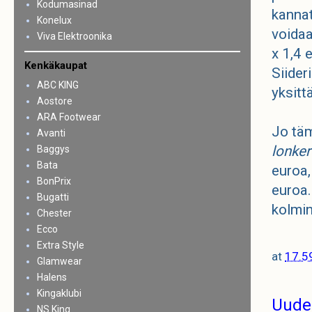
Kodumasinad
kannat
Konelux
voidaa
Viva Elektroonika
x 1,4 
Kenkäkaupat
Siider
ABC KING
yksitt
Aostore
ARA Footwear
Jo täm
Avanti
lonker
Baggys
Bata
euroa,
BonPrix
euroa.
Bugatti
kolmin
Chester
Ecco
Extra Style
at
17.5
Glamwear
Halens
Kingaklubi
Uude
NS King