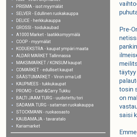
vaihto
PRISMA - isot myymälät
puhuta
SELVER - Edullinen ruokakauppa
DELICE - herkkukauppa
GROSSI - toidukaubad
Pre-Or
A1000 Market - laatikkomyymälä
netiss
COOP - myymälät
pankin
KODUEKSTRA - kaupat ympäri maata
ilmeis
ALDAR MARKET Tallinnassa
meilit
MAKSIMARKET / KONSUM kaupat
COMARKET - edulliset kaupat
täytyy
SÄÄSTUMARKET - Viron oma Lidl
palaute
KAUPMEES - tukkukaupat
tosin s
PROMO - Cash&Carry Tukku
on mah
BALTI JAAM TURG - uudistettu tori
SADAMA TURG - sataman ruokakauppa
vastau
STOCKMANN - ruokaosasto
saisi 
KAUBAMAJA - tavaratalo
Kariamarket
Emme t