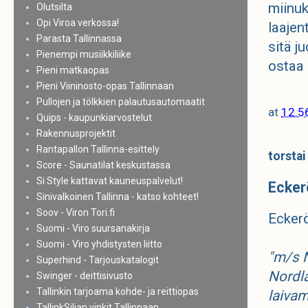
miinuk
Olutsilta
Opi Viroa verkossa!
laajen
Parasta Tallinnassa
sitä j
Pienempi musiikkiliike
ostaa 
Pieni matkaopas
Pieni Viininosto-opas Tallinnaan
Pullojen ja tölkkien palautusautomaatit
at
12.5
Quips - kaupunkiarvostelut
Rakennusprojektit
Rantapallon Tallinna-esittely
torstai
Score - Saunatilat keskustassa
Si Style kattavat kauneuspalvelut!
Eckerö
Sinivalkoinen Tallinna - katso kohteet!
Soov - Viron Tori.fi
Eckerö
Suomi - Viro suursanakirja
Suomi - Viro yhdistysten liitto
"m/s N
Superhind - Tarjouskatalogit
Nordla
Swinger - deittisivusto
Tallinkin tarjoama kohde- ja reittiopas
laivam
TallinkSiljan vinkit Tallinnaan