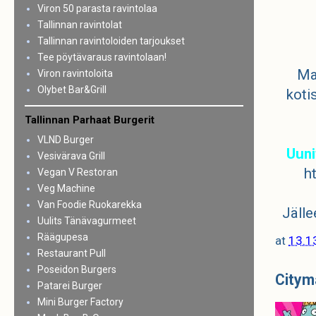
Viron 50 parasta ravintolaa
Tallinnan ravintolat
Tallinnan ravintoloiden tarjoukset
Tee pöytävaraus ravintolaan!
Maa
Viron ravintoloita
Olybet Bar&Grill
koti
Tallinnan Parhaat Burgerit
VLND Burger
Uuni
Vesivärava Grill
h
Vegan V Restoran
Veg Machine
Van Foodie Ruokarekka
Jälle
Uulits Tänävagurmeet
Räägupesa
at
13.1
Restaurant Pull
Poseidon Burgers
Citym
Patarei Burger
Mini Burger Factory