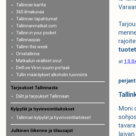
Tallinnan kartta
Varaa
360 ilmakuvaa
Tallinnan tapahtumat
Tarjou
Tallinnanmatkat.com
menne
Tallinn in your pocket
Tallinnaopas
rajoit
Tallinn this week
tuote
Omatallinna
Matkailun viralliset sivut
at
13.0
Delfi.ee Viron suurin portaali
Tullin määräykset alkoholin tuonnista
perjant
Tarjoukset Tallinnasta
Tallin
Diilit ja tarjoukset Tallinnaan
Moni o
Kylpylät ja hyvinvointilaitokset
sohjos
Tallinnan kylpylät ja hyvinvointilaitokset
tavara
Julkinen liikenne ja tilausajot
laivan