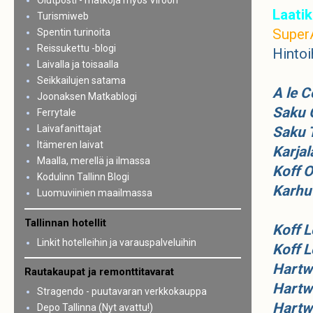
Olutposti - matkoja myös Viroon
Laatik
Turismiweb
Super
Spentin turinoita
Reissukettu -blogi
Hintoi
Laivalla ja toisaalla
Seikkailujen satama
A le C
Joonaksen Matkablogi
Saku 
Ferrytale
Laivafanittajat
Saku 
Itämeren laivat
Karjal
Maalla, merellä ja ilmassa
Koff O
Kodulinn Tallinn Blogi
Karhu
Luomuviinien maailmassa
Tallinnan hotellit
Koff L
Linkit hotelleihin ja varauspalveluihin
Koff L
Hartw
Rautakaupat ja remonttitavarat
Hartwa
Stragendo - puutavaran verkkokauppa
Hartw
Depo Tallinna (Nyt avattu!)