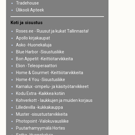
Tradehouse
Ülikooli Apteek
Koti ja sisustus
Roses.ee - Ruusut ja kukat Tallinnasta!
Apollo kirjakaupat
Asko -Huonekaluja
Blue Harbor -Sisustusliike
Bon Appetit -Keittiötarvikkeita
Elion -Teleoperaattori
Home & Gourmet -Keittiötarvikkeita
Home 4 You -Sisustusliike
Karnalux -ompelu- ja käsityötarvikkeet
Kodu Extra -Kaikkea kotiin
Kohverkott - laukkujen ja muiden korjaus
Lilledevilla -kukkakauppa
Muster -sisustustarvikkeita
Photopoint -Valokuvausliike
Puutarhamyymälä Hortes