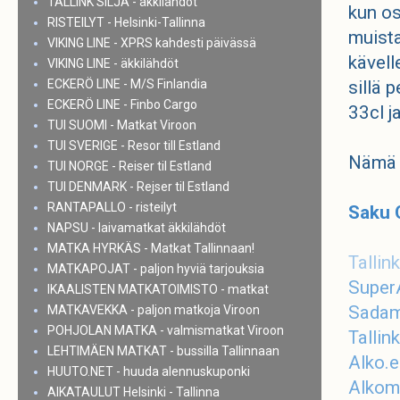
TALLINK SILJA - äkkilähdöt
kun os
RISTEILYT - Helsinki-Tallinna
muista
VIKING LINE - XPRS kahdesti päivässä
kävell
VIKING LINE - äkkilähdöt
ECKERÖ LINE - M/S Finlandia
sillä 
ECKERÖ LINE - Finbo Cargo
33cl j
TUI SUOMI - Matkat Viroon
TUI SVERIGE - Resor till Estland
Nämä h
TUI NORGE - Reiser til Estland
TUI DENMARK - Rejser til Estland
RANTAPALLO - risteilyt
Saku O
NAPSU - laivamatkat äkkilähdöt
MATKA HYRKÄS - Matkat Tallinnaan!
Tallin
MATKAPOJAT - paljon hyviä tarjouksia
Super
IKAALISTEN MATKATOIMISTO - matkat
Sadam
MATKAVEKKA - paljon matkoja Viroon
POHJOLAN MATKA - valmismatkat Viroon
Talli
LEHTIMÄEN MATKAT - bussilla Tallinnaan
Alko.
HUUTO.NET - huuda alennuskuponki
Alkom
AIKATAULUT Helsinki - Tallinna