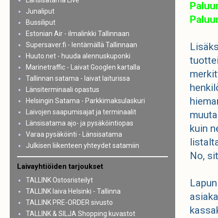
Länsisatama Live
Paluum
Junaliput
Paluu
Bussiliput
Estonian Air - ilmalinkki Tallinnaan
Supersaver.fi - lentämällä Tallinnaan
Lisäks
Huuto.net - huuda alennuskuponki
tuotte
Marinetraffic - Laivat Googlen kartalla
merkit
Tallinnan satama - laivat laiturissa
henkil
Länsiterminaali opastus
hieman
Helsingin Satama - Parkkimaksulaskuri
Laivojen saapumisajat ja terminaalit
muutak
Länsisatama ajo- ja pysäköintiopas
kuin n
Varaa pysäköinti - Länsisatama
listal
Julkisen liikenteen yhteydet satamiin
No, si
Laivayhtiöiden tarjoukset
TALLINK Ostosristeilyt
Lapun 
TALLINK laiva Helsinki - Tallinna
asiaka
TALLINK PRE-ORDER sivusto
kassa
TALLINK & SILJA Shopping kuvastot