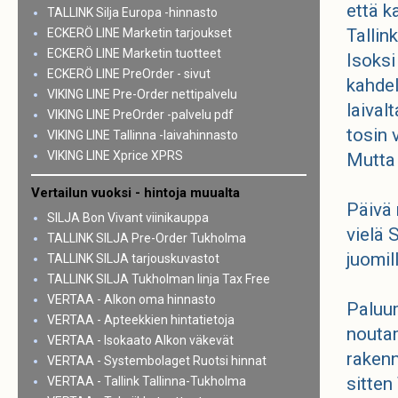
että k
TALLINK Silja Europa -hinnasto
Tallink
ECKERÖ LINE Marketin tarjoukset
ECKERÖ LINE Marketin tuotteet
Isoksi
ECKERÖ LINE PreOrder - sivut
kahdel
VIKING LINE Pre-Order nettipalvelu
laival
VIKING LINE PreOrder -palvelu pdf
tosin 
VIKING LINE Tallinna -laivahinnasto
VIKING LINE Xprice XPRS
Mutta 
Vertailun vuoksi - hintoja muualta
Päivä 
SILJA Bon Vivant viinikauppa
vielä 
TALLINK SILJA Pre-Order Tukholma
juomill
TALLINK SILJA tarjouskuvastot
TALLINK SILJA Tukholman linja Tax Free
VERTAA - Alkon oma hinnasto
Paluu
VERTAA - Apteekkien hintatietoja
nouta
VERTAA - Isokaato Alkon väkevät
rakenn
VERTAA - Systembolaget Ruotsi hinnat
sitten
VERTAA - Tallink Tallinna-Tukholma