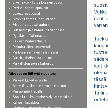
Elve Takso - 16-paikkainen bussi
suosit
Perille - opastuspalvelu
Valiko
Luxexpress bussit
edulli
Simple Express Eesti -bussit
verran
Alvadi - varaosat autoihin
Bussiliput ja aikataulut Tallinnassa
Pysäköinti Tallinnassa
Tsekka
Taksien hintavertailua
kauppo
Pikkubussien hintavertailua
tuotte
Parkkeeraaminen Tallinnassa
Bussit, johdinautot, ratikat
siidere
Paikallisbussien aikataulut
laatik
olemas
Aiheeseen liittyviä sivustoja
tässä 
Valkeat Laivat -sivusto
hintav
Merellä - valkeiden laivojen matkassa
Passionate Traveller
Tallin
Sooloiluja - kokonainen sivusto vinkkejä
ostetu
Kships - laivablogi