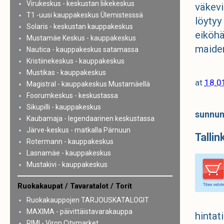
Virukeskus - keskustan liikekeskus
väkevi
T1 -uusi kauppakeskus Ülemistesssä
löytyy
Solaris - keskustan kauppakeskus
eiköhä
Mustamäe Keskus - kauppakeskus
maiden
Nautica - kauppakeskus satamassa
Kristiinekeskus - kauppakeskus
Mustikas - kauppakeskus
at
18.0
Magistral - kauppakeskus Mustamäellä
Foorumkeskus - keskustassa
Sikupilli - kauppakeskus
sunnun
Kaubamaja - legendaarinen keskustassa
Järve-keskus - matkalla Pärnuun
Tallin
Rotermann - kauppakeskus
Lasnamäe - kauppakeskus
Mustakivi - kauppakeskus
Ruokakaupat / Tavaratalot / Torit
Ruokakauppojen TARJOUSKATALOGIT
MAXIMA - päivittäistavarakauppa
hintat
RIMI - Viron Citymarket