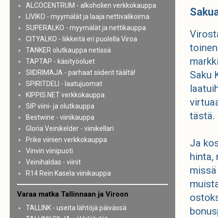
ALCOCENTRUM - alkoholien verkkokauppa
Saku
LIVIKO - myymälät ja laaja nettivalikoima
SUPERALKO - myymälät ja nettikauppa
Virost
CITYALKO - liikkeitä eri puolella Viroa
toinen
TANKER olutkauppa netissä
markki
TAPTAP - käsityöoluet
SIIDRIMAJA - parhaat siiderit täältä!
Saku K
SPIRITDELI - laatujuomat
laatui
KIPPIS.NET verkkokauppa
virtua
SIP viini- ja olutkauppa
tästä.
Bestwine - viinikauppa
Gloria Veinikelder - viinikellari
Prike viinien verkkokauppa
Ja kos
Vinvin viinipuoti
hinta,
Veinihaldas - viinit
missä 
R14 Rein Kasela viinikauppa
muista
Varaa matka Tallinnaan ja Viroon
ostoks
TALLINK - useita lähtöjä päivässä
bonusp