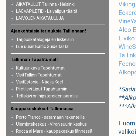
Vikin
AIKATAULUT Tallinna - Helsinki
LAEVAPILETID - Laivaliput täältä
Eckerö
LAIVOJEN AIKATAULUJA
VineY
Alco 
Ajankohtaisia tarjouksia Tallinnaan!
Liviko
Tarjouskatalogeja eri liikkeisiin
WineS
Lue uusin Baltic Guide tästä!
Talli
Tallinnan Tapahtumat!
Feeno
Kultuurikava Tapahtumat
Alkop
VisitTallinn Tapahtumat
VisitEstonia - Näe ja Koe!
*Sada
Piletilevi Liput Tapahtumiin
Telliskivi on hipstereiden paratiisi
**Alko
***Alk
Kauppakeskukset Tallinnassa
Porto Franco - satamaan rakenteilla
Huom
Ülemistekeskus - Viron suurin keskus
valiko
Rocca al Mare - kauppakeskus lännessä