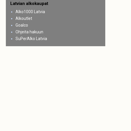
Latvian alkokaupat
Alko1000 Latvia
Alkoutlet
Goalco
Ohjeita hakuun
SuPerAlko Latvia