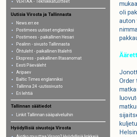
VERTAA - Tekniikkatuotteet
mukaan
oli pa
Uutisia Virosta ja Tallinnasta
auton 
News.err.ee
nimmar
Postimees uutiset englanniksi
pakkau
Postimees - paikallinen Hesari
Pealinn - sivusto Tallinnasta
Õhtuleht - paikallinen Iltalehti
Äärett
Ekspress - paikallinen Iltasanomat
Eesti Päeväleht
Jonott
Aripaev
Baltic Times englanniksi
Order 
Tallinna 24 -uutissivusto
matkas
Eri lehtiä
luovut
matkus
Tallinnan säätiedot
sijait
Linkit Tallinnan sääpalveluihin
kuljet
Hyödyllisiä sivustoja Virosta
Helsin
Aiotko muuttaa Viroon? Hyödyllisiä linkkejä