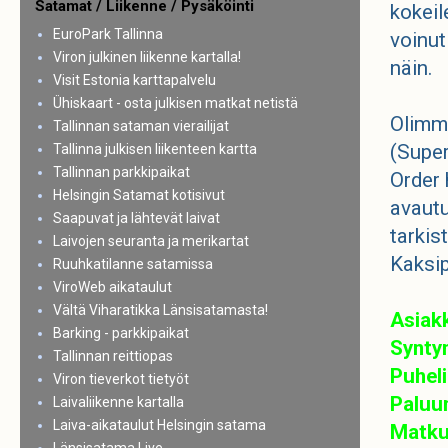
Satamat / Liikenne / Pysäköinti
kokeil
EuroPark Tallinna
voinut
Viron julkinen liikenne kartalla!
näin.
Visit Estonia karttapalvelu
Ühiskaart - osta julkisen matkat netistä
Olimme
Tallinnan sataman vierailijat
(Super
Tallinna julkisen liikenteen kartta
Tallinnan parkkipaikat
Order 
Helsingin Satamat kotisivut
avautu
Saapuvat ja lähtevät laivat
tarkis
Laivojen seuranta ja merikartat
Kaksip
Ruuhkatilanne satamissa
ViroWeb aikataulut
Vältä Viharatikka Länsisatamasta!
Asiakk
Barking - parkkipaikat
Synty
Tallinnan reittiopas
Puhel
Viron tieverkot tietyöt
Paluu
Laivaliikenne kartalla
Laiva-aikataulut Helsingin satama
Matkus