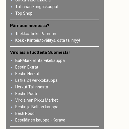
Sotka -Huonekaluja
Tallinnan kangaskaupat
Top Shop
Pärnuun menossa?
Tsekkaa linkit Pärnuun
Kosk - Kiinteistövälitys, osta tai myy!
Virolaisia tuotteita Suomesta!
Bal-Mark elintarvikekauppa
Eestin Extrat
Eestin Herkut
Lafka 24 verkkokauppa
Herkut Tallinnasta
Eestin Puoti
Virolainen Pikku Market
Eestin ja Baltian kauppa
Eesti Pood
Eestiläinen kauppa - Kerava