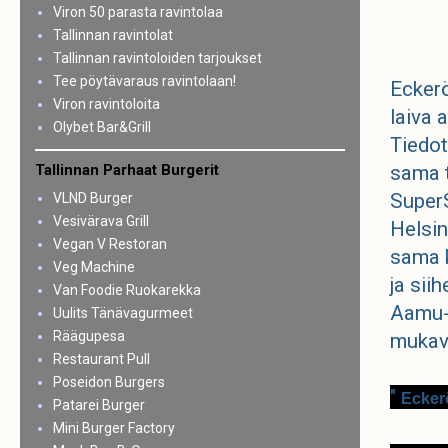
Viron 50 parasta ravintolaa
Tallinnan ravintolat
Tallinnan ravintoloiden tarjoukset
Tee pöytävaraus ravintolaan!
Eckerö
Viron ravintoloita
laiva 
Olybet Bar&Grill
Tiedot
Tallinnan Parhaat Burgerit
sama t
SuperS
VLND Burger
Vesivärava Grill
Helsin
Vegan V Restoran
sama k
Veg Machine
ja sii
Van Foodie Ruokarekka
Aamu- 
Uulits Tänävagurmeet
Räägupesa
mukav
Restaurant Pull
Poseidon Burgers
"
Eckerö
Patarei Burger
Mini Burger Factory