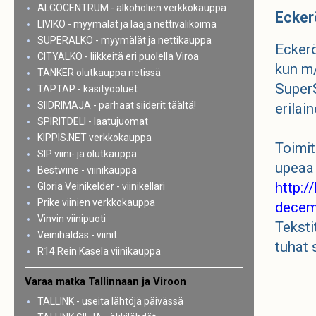
ALCOCENTRUM - alkoholien verkkokauppa
Eckerö
LIVIKO - myymälät ja laaja nettivalikoima
SUPERALKO - myymälät ja nettikauppa
Eckerö
CITYALKO - liikkeitä eri puolella Viroa
kun m/
TANKER olutkauppa netissä
SuperS
TAPTAP - käsityöoluet
SIIDRIMAJA - parhaat siiderit täältä!
erilai
SPIRITDELI - laatujuomat
KIPPIS.NET verkkokauppa
Toimit
SIP viini- ja olutkauppa
upeaa 
Bestwine - viinikauppa
http:/
Gloria Veinikelder - viinikellari
Prike viinien verkkokauppa
decem
Vinvin viinipuoti
Teksti
Veinihaldas - viinit
tuhat 
R14 Rein Kasela viinikauppa
Varaa matka Tallinnaan ja Viroon
TALLINK - useita lähtöjä päivässä