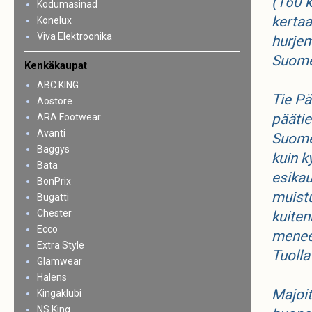
(160 k
Kodumasinad
kertaa
Konelux
Viva Elektroonika
hurjem
Suome
Kenkäkaupat
ABC KING
Tie Pä
Aostore
päätie
ARA Footwear
Avanti
Suome
Baggys
kuin k
Bata
esikau
BonPrix
muistu
Bugatti
Chester
kuiten
Ecco
meneek
Extra Style
Tuolla
Glamwear
Halens
Majoit
Kingaklubi
NS King