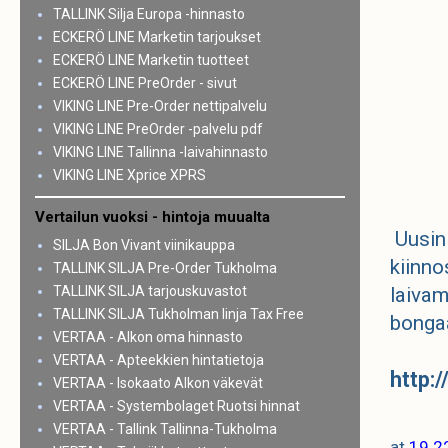
TALLINK Silja Europa -hinnasto
ECKERÖ LINE Marketin tarjoukset
ECKERÖ LINE Marketin tuotteet
ECKERÖ LINE PreOrder - sivut
VIKING LINE Pre-Order nettipalvelu
VIKING LINE PreOrder -palvelu pdf
VIKING LINE Tallinna -laivahinnasto
VIKING LINE Xprice XPRS
Vertailun vuoksi - hintoja muualta
Uusin 
SILJA Bon Vivant viinikauppa
kiinno
TALLINK SILJA Pre-Order Tukholma
TALLINK SILJA tarjouskuvastot
laivam
TALLINK SILJA Tukholman linja Tax Free
bongaa
VERTAA - Alkon oma hinnasto
VERTAA - Apteekkien hintatietoja
http:
VERTAA - Isokaato Alkon väkevät
VERTAA - Systembolaget Ruotsi hinnat
VERTAA - Tallink Tallinna-Tukholma
at
19.2