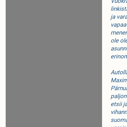
Vuokra
linkis
ja var
vapaat
menem
ole ol
asunno
erino
Autol
Maxima
Pärnua
paljon
etsii 
vihann
suomal