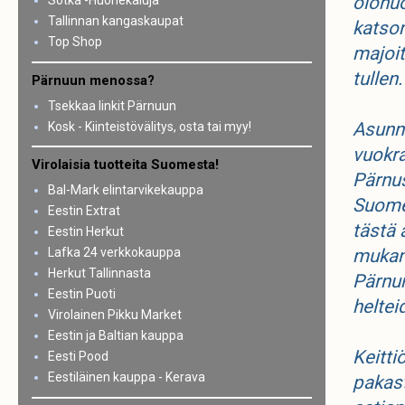
olohuo
Sotka -Huonekaluja
Tallinnan kangaskaupat
katsom
Top Shop
majoit
tullen.
Pärnuun menossa?
Tsekkaa linkit Pärnuun
Asunn
Kosk - Kiinteistövälitys, osta tai myy!
vuokr
Virolaisia tuotteita Suomesta!
Pärnus
Bal-Mark elintarvikekauppa
Suome
Eestin Extrat
tästä 
Eestin Herkut
Lafka 24 verkkokauppa
mukan
Herkut Tallinnasta
Pärnun
Eestin Puoti
heltei
Virolainen Pikku Market
Eestin ja Baltian kauppa
Keitti
Eesti Pood
Eestiläinen kauppa - Kerava
pakast