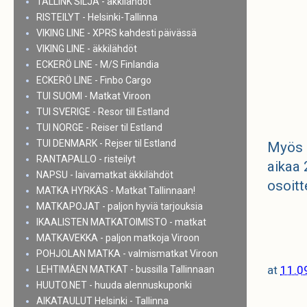
TALLINK SILJA - äkkilähdöt
RISTEILYT - Helsinki-Tallinna
VIKING LINE - XPRS kahdesti päivässä
VIKING LINE - äkkilähdöt
ECKERÖ LINE - M/S Finlandia
ECKERÖ LINE - Finbo Cargo
TUI SUOMI - Matkat Viroon
TUI SVERIGE - Resor till Estland
TUI NORGE - Reiser til Estland
TUI DENMARK - Rejser til Estland
Myös a
RANTAPALLO - risteilyt
aikaa 
NAPSU - laivamatkat äkkilähdöt
osoitt
MATKA HYRKÄS - Matkat Tallinnaan!
MATKAPOJAT - paljon hyviä tarjouksia
IKAALISTEN MATKATOIMISTO - matkat
MATKAVEKKA - paljon matkoja Viroon
POHJOLAN MATKA - valmismatkat Viroon
at
11.0
LEHTIMÄEN MATKAT - bussilla Tallinnaan
HUUTO.NET - huuda alennuskuponki
AIKATAULUT Helsinki - Tallinna