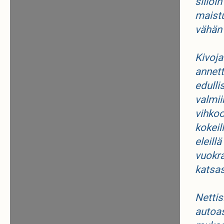
silloi
maistu
vähän
Kivoja
annett
edulli
valmii
vihkoo
kokeil
eleill
vuokra
katsas
Nettis
autoas