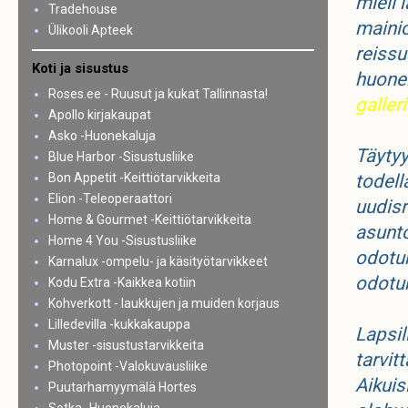
mieli 
Tradehouse
maini
Ülikooli Apteek
reissu
Koti ja sisustus
huonei
Roses.ee - Ruusut ja kukat Tallinnasta!
galler
Apollo kirjakaupat
Asko -Huonekaluja
Täytyy
Blue Harbor -Sisustusliike
Bon Appetit -Keittiötarvikkeita
todell
Elion -Teleoperaattori
uudis
Home & Gourmet -Keittiötarvikkeita
asunto
Home 4 You -Sisustusliike
odotuk
Karnalux -ompelu- ja käsityötarvikkeet
odotuk
Kodu Extra -Kaikkea kotiin
Kohverkott - laukkujen ja muiden korjaus
Lilledevilla -kukkakauppa
Lapsil
Muster -sisustustarvikkeita
tarvit
Photopoint -Valokuvausliike
Aikuis
Puutarhamyymälä Hortes