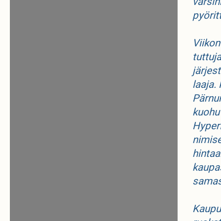
varsin
pyörit
Viikon
tuttuj
järjes
laaja.
Pärnun
kuohuv
Hyper
nimise
hintaa
kaupas
samas
Kaupun