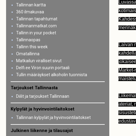
Luvassa 
Tallinnan kartta
kotimais
360 ilmakuvaa
Kahdessa
Tallinnan tapahtumat
Tallinnanmatkat.com
merinäkö
Tallinn in your pocket
Tallinnaopas
Laivan m
Tallinn this week
kahdella
Omatallinna
Matkailun viralliset sivut
jokaise
Delfi.ee Viron suurin portaali
Market-m
Tullin määräykset alkoholin tuonnista
maistelu
Tarjoukset Tallinnasta
Liikemat
Diilit ja tarjoukset Tallinnaan
ateriat,
Kylpylät ja hyvinvointilaitokset
sisustet
Tallinnan kylpylät ja hyvinvointilaitokset
edustava
Julkinen liikenne ja tilausajot