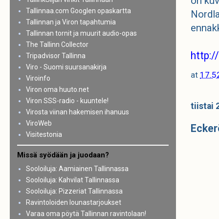
on kuv
Tallinnaa.com Googlen opaskartta
Nordla
Tallinnan ja Viron tapahtumia
ennakk
Tallinnan tornit ja muurit audio-opas
The Tallinn Collector
http:/
Tripadvisor Tallinna
Viro - Suomi suursanakirja
at
17.5
Viroinfo
Viron oma huuto.net
Viron SSS-radio - kuuntele!
tiistai
Virosta viinan hakemisen ihanuus
ViroWeb
Eckerö
Visitestonia
Missä syödään ja juodaan?
Sooloiluja: Aamiainen Tallinnassa
Sooloiluja: Kahvilat Tallinnassa
Sooloiluja: Pizzeriat Tallinnassa
Ravintoloiden lounastarjoukset
Varaa oma pöytä Tallinnan ravintolaan!