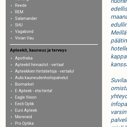
huone
Reede
edelli
REM
maanan
Salamander
edulli
SHU
Vagabond
Meillä
Vivian Vau
päätim
hotell
Apteekit, kauneus ja terveys
kappa
Apotheka
kanssa
Apteekit hinnastot - vertaa!
Apteekkien hintatietoja - vertailu!
Aulis kauneudenhoitopalvelut
Suvila
Biomarket
omista
E-Apteek - etsi hinta!
yhteyd
Eagle Vision
infopa
Eesti Optik
Euro Apteek
varsin
Mereneid
palvel
Pro Optika