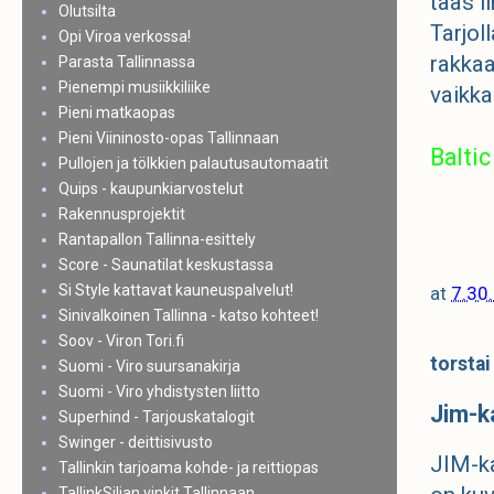
taas i
Olutsilta
Tarjol
Opi Viroa verkossa!
rakka
Parasta Tallinnassa
Pienempi musiikkiliike
vaikka
Pieni matkaopas
Pieni Viininosto-opas Tallinnaan
Balti
Pullojen ja tölkkien palautusautomaatit
Quips - kaupunkiarvostelut
Rakennusprojektit
Rantapallon Tallinna-esittely
Score - Saunatilat keskustassa
Si Style kattavat kauneuspalvelut!
at
7.30
Sinivalkoinen Tallinna - katso kohteet!
Soov - Viron Tori.fi
torstai
Suomi - Viro suursanakirja
Suomi - Viro yhdistysten liitto
Jim-k
Superhind - Tarjouskatalogit
Swinger - deittisivusto
JIM-ka
Tallinkin tarjoama kohde- ja reittiopas
TallinkSiljan vinkit Tallinnaan