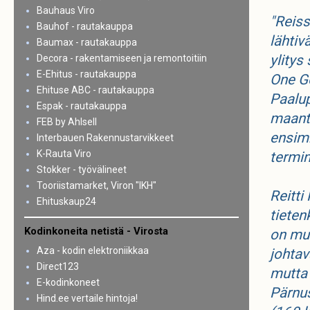
Bauhaus Viro
"Reiss
Bauhof - rautakauppa
lähtiv
Baumax - rautakauppa
ylitys 
Decora - rakentamiseen ja remontoitiin
E-Ehitus - rautakauppa
One Go
Ehituse ABC - rautakauppa
Paalup
Espak - rautakauppa
maanti
FEB by Ahlsell
ensimm
Interbauen Rakennustarvikkeet
K-Rauta Viro
termin
Stokker - työvälineet
Tooriistamarket, Viron "IKH"
Reitti
Ehituskaup24
tieten
Kodinkoneita netistä - Virosta
on mu
Aza - kodin elektroniikkaa
johtav
Direct123
mutta 
E-kodinkoneet
Pärnus
Hind.ee vertaile hintoja!