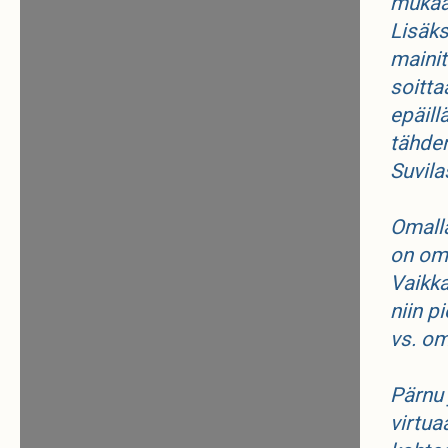
mukaan
Lisäks
mainit
soitta
epäill
tähden
Suvila
Omalla
on om
Vaikka
niin p
vs. om
Pärnu 
virtua