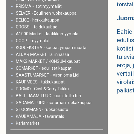
torstai
PRISMA - isot myymälät
SELVER - Edullinen ruokakauppa
Juoma
DELICE - herkkukauppa
GROSSI - toidukaubad
Baltic
A1000 Market - laatikkomyymälä
edulli
COOP - myymälät
kotiis
KODUEKSTRA - kaupat ympäri maata
ALDAR MARKET Tallinnassa
tulevi
MAKSIMARKET / KONSUM kaupat
eroja,
COMARKET - edulliset kaupat
vertai
SÄÄSTUMARKET - Viron oma Lidl
virola
KAUPMEES - tukkukaupat
PROMO - Cash&Carry Tukku
palkist
BALTI JAAM TURG - uudistettu tori
SADAMA TURG - sataman ruokakauppa
STOCKMANN - ruokaosasto
KAUBAMAJA - tavaratalo
Kariamarket