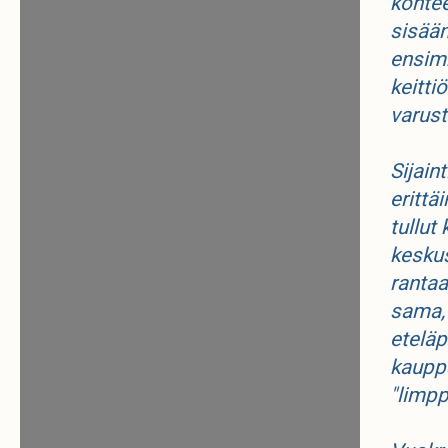
kohte
sisään
ensim
keitti
varus
Sijain
eritt
tullut
keskus
rantaa
sama, 
eteläp
kauppa
"limpp