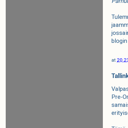
Pärnuu
Tulem
jaamme
jossai
blogin
at
20.2
Tallin
Valpas
Pre-O
samais
erityi