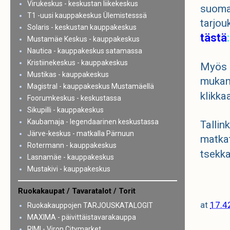
Virukeskus - keskustan liikekeskus
suoma
T1 -uusi kauppakeskus Ülemistesssä
tarjou
Solaris - keskustan kauppakeskus
tästä
:
Mustamäe Keskus - kauppakeskus
Nautica - kauppakeskus satamassa
Kristiinekeskus - kauppakeskus
Myös k
Mustikas - kauppakeskus
mukana
Magistral - kauppakeskus Mustamäellä
klikka
Foorumkeskus - keskustassa
Sikupilli - kauppakeskus
Kaubamaja - legendaarinen keskustassa
Tallin
Järve-keskus - matkalla Pärnuun
matkat
Rotermann - kauppakeskus
tsekk
Lasnamäe - kauppakeskus
Mustakivi - kauppakeskus
Ruokakaupat / Tavaratalot / Torit
at
17.4
Ruokakauppojen TARJOUSKATALOGIT
MAXIMA - päivittäistavarakauppa
RIMI - Viron Citymarket