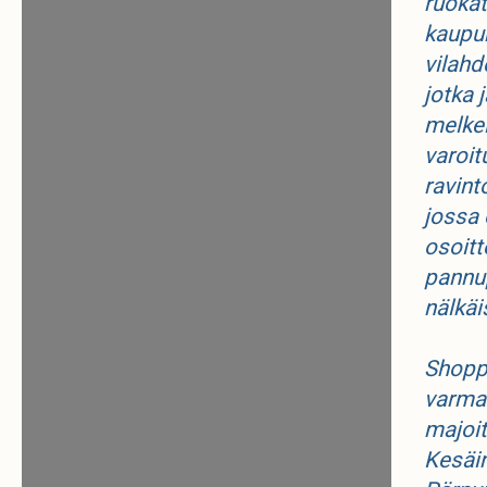
ruokat
kaupun
vilahd
jotka 
melkei
varoit
ravint
jossa 
osoitt
pannup
nälkäi
Shoppa
varmast
majoit
Kesäin