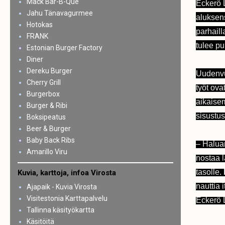
Mack Bar-B-Que
Eckerö L
Jahu Tänavagurmee
aluksen
Hotokas
parhail
FRANK
tulee p
Estonian Burger Factory
Diner
Dereku Burger
Uudenvu
Cherry Grill
työt ova
Burgerbox
aikaisem
Burger & Ribi
sisustus
Boksipeatus
Beer & Burger
Baby Back Ribs
– Halua
Amarillo Viru
nostaa 
tasolle.
Kuvia, karttoja, infoa Virosta
nauttia 
Ajapaik - Kuvia Virosta
Visitestonia Karttapalvelu
Eckerö L
Tallinna käsityökartta
Käsitöitä