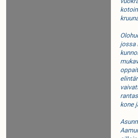
vuokra
kotoin
kruuna
Olohuo
jossa
kunnon
mukava
oppait
elintä
vaivat
rantas
kone ja
Asunno
Aamun 