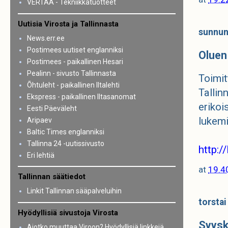
VERTAA - Tekniikkatuotteet
Uutisia Virosta ja Tallinnasta
sunnun
News.err.ee
Postimees uutiset englanniksi
Oluen 
Postimees - paikallinen Hesari
Pealinn - sivusto Tallinnasta
Toimit
Õhtuleht - paikallinen Iltalehti
Tallin
Ekspress - paikallinen Iltasanomat
erikoi
Eesti Päeväleht
lukemi
Aripaev
Baltic Times englanniksi
Tallinna 24 -uutissivusto
http:/
Eri lehtiä
at
19.4
Tallinnan säätiedot
Linkit Tallinnan sääpalveluihin
torstai
Hyödyllisiä sivustoja Virosta
Syysk
Aiotko muuttaa Viroon? Hyödyllisiä linkkejä