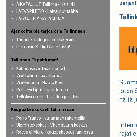
perjant
AIKATAULUT Tallinna - Helsinki
LAEVAPILETID - Laivaliput täältä
Tallin
LAIVOJEN AIKATAULUJA
Ajankohtaisia tarjouksia Tallinnaan!
Tarjouskatalogeja eri liikkeisiin
Lue uusin Baltic Guide tästä!
Tallinnan Tapahtumat!
Kultuurikava Tapahtumat
VisitTallinn Tapahtumat
Suomen
VisitEstonia - Näe ja Koe!
Piletilevi Liput Tapahtumiin
joten 
Telliskivi on hipstereiden paratiisi
näitä 
Kauppakeskukset Tallinnassa
Porto Franco - satamaan rakenteilla
Intern
Ülemistekeskus - Viron suurin keskus
Rocca al Mare - kauppakeskus lännessä
rajat 