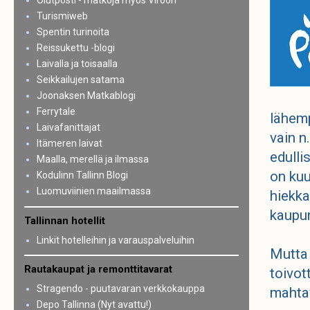
Olutposti - matkoja myös Viroon
Turismiweb
Spentin turinoita
Reissukettu -blogi
Laivalla ja toisaalla
Seikkailujen satama
Joonaksen Matkablogi
Ferrytale
lähemp
Laivafanittajat
vain n
Itämeren laivat
edulli
Maalla, merellä ja ilmassa
on kuu
Kodulinn Tallinn Blogi
Luomuviinien maailmassa
hiekka
kaupun
Tallinnan hotellit
Linkit hotelleihin ja varauspalveluihin
Mutta
Rautakaupat ja remonttitavarat
toivot
Stragendo - puutavaran verkkokauppa
mahta
Depo Tallinna (Nyt avattu!)