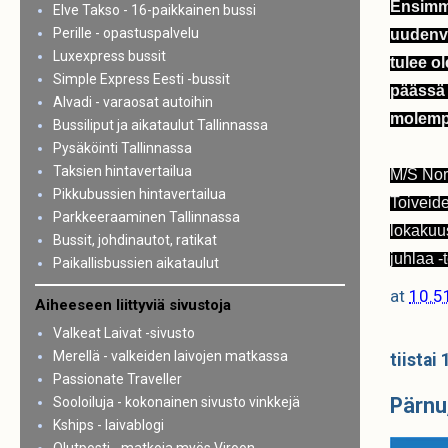
Ensimmä
Elve Takso - 16-paikkainen bussi
Perille - opastuspalvelu
uudenvu
Luxexpress bussit
tulee o
Simple Express Eesti -bussit
päässä 
Alvadi - varaosat autoihin
molempi
Bussiliput ja aikataulut Tallinnassa
Pysäköinti Tallinnassa
Taksien hintavertailua
M/S Nord
Pikkubussien hintavertailua
Toiveide
Parkkeeraaminen Tallinnassa
lokakuu
Bussit, johdinautot, ratikat
juhlaa -
Paikallisbussien aikataulut
at
10.5
Aiheeseen liittyviä sivustoja
Valkeat Laivat -sivusto
Merellä - valkeiden laivojen matkassa
tiistai
Passionate Traveller
Pärnu
Sooloiluja - kokonainen sivusto vinkkejä
Kships - laivablogi