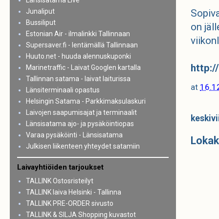
Länsisatama Live
Junaliput
Sopiva
Bussiliput
on jäl
Estonian Air - ilmalinkki Tallinnaan
viikonl
Supersaver.fi - lentämällä Tallinnaan
Huuto.net - huuda alennuskuponki
http:/
Marinetraffic - Laivat Googlen kartalla
Tallinnan satama - laivat laiturissa
at
16.1
Länsiterminaali opastus
Helsingin Satama - Parkkimaksulaskuri
Laivojen saapumisajat ja terminaalit
keskivi
Länsisatama ajo- ja pysäköintiopas
Varaa pysäköinti - Länsisatama
Lokak
Julkisen liikenteen yhteydet satamiin
Laivayhtiöiden tarjoukset
TALLINK Ostosristeilyt
TALLINK laiva Helsinki - Tallinna
TALLINK PRE-ORDER sivusto
TALLINK & SILJA Shopping kuvastot