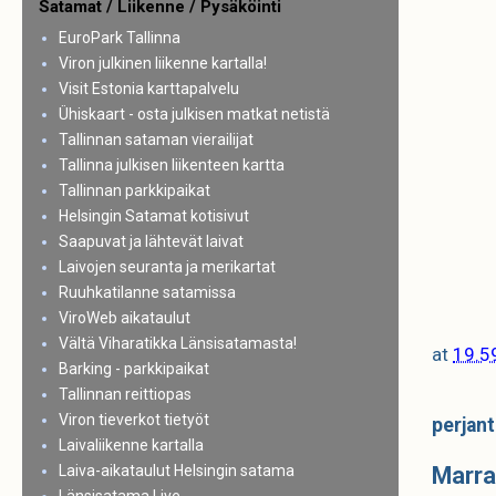
Satamat / Liikenne / Pysäköinti
EuroPark Tallinna
Viron julkinen liikenne kartalla!
Visit Estonia karttapalvelu
Ühiskaart - osta julkisen matkat netistä
Tallinnan sataman vierailijat
Tallinna julkisen liikenteen kartta
Tallinnan parkkipaikat
Helsingin Satamat kotisivut
Saapuvat ja lähtevät laivat
Laivojen seuranta ja merikartat
Ruuhkatilanne satamissa
ViroWeb aikataulut
Vältä Viharatikka Länsisatamasta!
at
19.5
Barking - parkkipaikat
Tallinnan reittiopas
Viron tieverkot tietyöt
perjant
Laivaliikenne kartalla
Laiva-aikataulut Helsingin satama
Marra