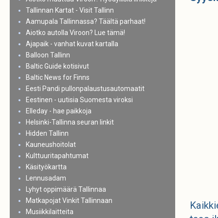
Tallinnan Kartat - Visit Tallinn
Aamupala Tallinnassa? Täältä parhaat!
Aiotko autolla Viroon? Lue tämä!
Ajapaik - vanhat kuvat kartalla
Balloon Tallinn
Baltic Guide kotisivut
Baltic News for Finns
Eesti Pandi pullonpalaustusautomaatit
Eestinen - uutisia Suomesta viroksi
Elleday - hae paikkoja
Helsinki-Tallinna seuran linkit
Hidden Tallinn
Kauneushoitolat
Kulttuuritapahtumat
Käsityökartta
Lennusadam
Lyhyt oppimäärä Tallinnaa
Matkapojat Vinkit Tallinnaan
Kaikki
Musiikkilaitteita