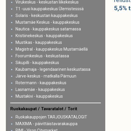
Virukeskus - keskustan liikekeskus
5,5% t
T1 -uusi kauppakeskus Ülemistesssä
Solaris - keskustan kauppakeskus
Mustamäe Keskus - kauppakeskus
Nautica - kauppakeskus satamassa
Kristiinekeskus - kauppakeskus
Mustikas - kauppakeskus
Magistral - kauppakeskus Mustamäellä
Foorumkeskus - keskustassa
Sikupilli - kauppakeskus
Kaubamaja - legendaarinen keskustassa
Järve-keskus - matkalla Pärnuun
Rotermann - kauppakeskus
Lasnamäe - kauppakeskus
Mustakivi - kauppakeskus
Ruokakaupat / Tavaratalot / Torit
Ruokakauppojen TARJOUSKATALOGIT
MAXIMA - päivittäistavarakauppa
RIMI - Viron Citymarket