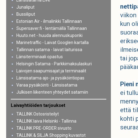
Länsisatama Live
nettip
Junaliput
viikon
Bussiliput
Estonian Air - ilmalinkki Tallinnaan
kun o
Supersaver.fi - lentämällä Tallinnaan
suoraa
Huuto.net - huuda alennuskuponki
erikse
Marinetraffic - Laivat Googlen kartalla
ilmeis
Tallinnan satama - laivat laiturissa
Länsiterminaali opastus
tai jo
Helsingin Satama - Parkkimaksulaskuri
pääka
Laivojen saapumisajat ja terminaalit
Länsisatama ajo- ja pysäköintiopas
Pieni 
Varaa pysäköinti - Länsisatama
ei tul
Julkisen liikenteen yhteydet satamiin
mennyt
Laivayhtiöiden tarjoukset
että t
TALLINK Ostosristeilyt
kohti 
TALLINK laiva Helsinki - Tallinna
seura
TALLINK PRE-ORDER sivusto
TALLINK & SILJA Shopping kuvastot