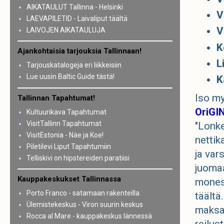
AIKATAULUT Tallinna - Helsinki
V
LAEVAPILETID - Laivaliput täältä
V
LAIVOJEN AIKATAULUJA
K
Ajankohtaisia tarjouksia Tallinnaan!
L
Tarjouskatalogeja eri liikkeisiin
Lue uusin Baltic Guide tästä!
K
Iso my
Tallinnan Tapahtumat!
OriGI
Kultuurikava Tapahtumat
VisitTallinn Tapahtumat
"Lonke
VisitEstonia - Näe ja Koe!
nettik
Piletilevi Liput Tapahtumiin
ja var
Telliskivi on hipstereiden paratiisi
juoma
Kauppakeskukset Tallinnassa
moness
Porto Franco - satamaan rakenteilla
täältä
Ülemistekeskus - Viron suurin keskus
maksaa
Rocca al Mare - kauppakeskus lännessä
reilus