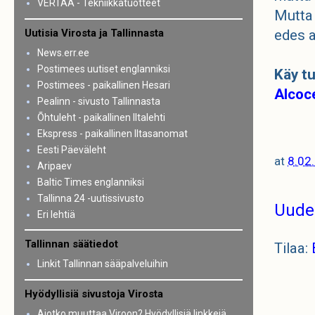
VERTAA - Tekniikkatuotteet
Mutta 
Uutisia Virosta ja Tallinnasta
edes 
News.err.ee
Postimees uutiset englanniksi
Käy tu
Postimees - paikallinen Hesari
Alcoc
Pealinn - sivusto Tallinnasta
Õhtuleht - paikallinen Iltalehti
Ekspress - paikallinen Iltasanomat
Eesti Päeväleht
at
8.02
Aripaev
Baltic Times englanniksi
Tallinna 24 -uutissivusto
Uude
Eri lehtiä
Tallinnan säätiedot
Tilaa:
Linkit Tallinnan sääpalveluihin
Hyödyllisiä sivustoja Virosta
Aiotko muuttaa Viroon? Hyödyllisiä linkkejä