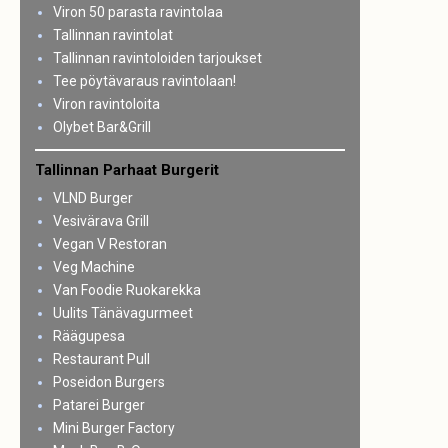
Viron 50 parasta ravintolaa
Tallinnan ravintolat
Tallinnan ravintoloiden tarjoukset
Tee pöytävaraus ravintolaan!
Viron ravintoloita
Olybet Bar&Grill
Tallinnan Parhaat Burgerit
VLND Burger
Vesivärava Grill
Vegan V Restoran
Veg Machine
Van Foodie Ruokarekka
Uulits Tänävagurmeet
Räägupesa
Restaurant Pull
Poseidon Burgers
Patarei Burger
Mini Burger Factory