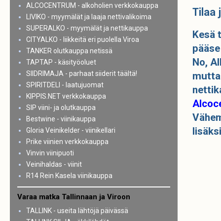
ALCOCENTRUM - alkoholien verkkokauppa
Tilaa
LIVIKO - myymälät ja laaja nettivalikoima
SUPERALKO - myymälät ja nettikauppa
Kesä t
CITYALKO - liikkeitä eri puolella Viroa
pääse
TANKER olutkauppa netissä
No, Al
TAPTAP - käsityöoluet
SIIDRIMAJA - parhaat siiderit täältä!
mutta 
SPIRITDELI - laatujuomat
nettik
KIPPIS.NET verkkokauppa
Alcoc
SIP viini- ja olutkauppa
Vähemm
Bestwine - viinikauppa
lisäks
Gloria Veinikelder - viinikellari
Prike viinien verkkokauppa
Vinvin viinipuoti
Veinihaldas - viinit
R14 Rein Kasela viinikauppa
Varaa matka Tallinnaan ja Viroon
TALLINK - useita lähtöjä päivässä