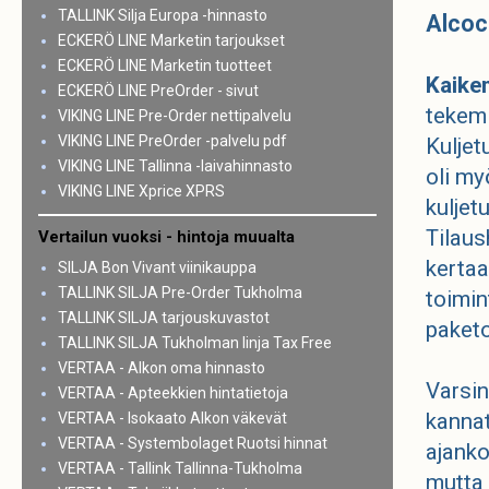
TALLINK Silja Europa -hinnasto
Alcoc
ECKERÖ LINE Marketin tarjoukset
ECKERÖ LINE Marketin tuotteet
Kaiken
ECKERÖ LINE PreOrder - sivut
tekemi
VIKING LINE Pre-Order nettipalvelu
VIKING LINE PreOrder -palvelu pdf
Kuljet
VIKING LINE Tallinna -laivahinnasto
oli my
VIKING LINE Xprice XPRS
kuljet
Tilaus
Vertailun vuoksi - hintoja muualta
kertaa
SILJA Bon Vivant viinikauppa
TALLINK SILJA Pre-Order Tukholma
toimi
TALLINK SILJA tarjouskuvastot
paketo
TALLINK SILJA Tukholman linja Tax Free
VERTAA - Alkon oma hinnasto
Varsin
VERTAA - Apteekkien hintatietoja
kannat
VERTAA - Isokaato Alkon väkevät
VERTAA - Systembolaget Ruotsi hinnat
ajanko
VERTAA - Tallink Tallinna-Tukholma
mutta 