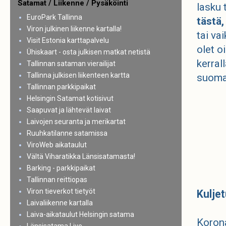
Satamat / Liikenne / Pysäköinti
lasku 
EuroPark Tallinna
tästä
Viron julkinen liikenne kartalla!
tai va
Visit Estonia karttapalvelu
olet o
Ühiskaart - osta julkisen matkat netistä
kerral
Tallinnan sataman vierailijat
Tallinna julkisen liikenteen kartta
suoma
Tallinnan parkkipaikat
Helsingin Satamat kotisivut
Saapuvat ja lähtevät laivat
Laivojen seuranta ja merikartat
Ruuhkatilanne satamissa
ViroWeb aikataulut
Vältä Viharatikka Länsisatamasta!
Barking - parkkipaikat
Tallinnan reittiopas
Viron tieverkot tietyöt
Kulje
Laivaliikenne kartalla
Laiva-aikataulut Helsingin satama
Koron