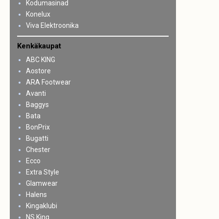
Kodumasinad
Konelux
Viva Elektroonika
Kenkäkaupat
ABC KING
Aostore
ARA Footwear
Avanti
Baggys
Bata
BonPrix
Bugatti
Chester
Ecco
Extra Style
Glamwear
Halens
Kingaklubi
NS King