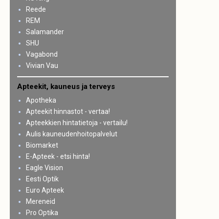
Reede
REM
Salamander
SHU
Vagabond
Vivian Vau
Apteekit, kauneus ja terveys
Apotheka
Apteekit hinnastot - vertaa!
Apteekkien hintatietoja - vertailu!
Aulis kauneudenhoitopalvelut
Biomarket
E-Apteek - etsi hinta!
Eagle Vision
Eesti Optik
Euro Apteek
Mereneid
Pro Optika