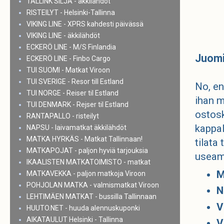
TALLINK SILJA - äkkilähdöt
RISTEILYT - Helsinki-Tallinna
VIKING LINE - XPRS kahdesti päivässä
VIKING LINE - äkkilähdöt
ECKERÖ LINE - M/S Finlandia
Juomi
ECKERÖ LINE - Finbo Cargo
TUI SUOMI - Matkat Viroon
TUI SVERIGE - Resor till Estland
No, en
TUI NORGE - Reiser til Estland
ihan m
TUI DENMARK - Rejser til Estland
ostosk
RANTAPALLO - risteilyt
kappal
NAPSU - laivamatkat äkkilähdöt
MATKA HYRKÄS - Matkat Tallinnaan!
tilata
MATKAPOJAT - paljon hyviä tarjouksia
useamp
IKAALISTEN MATKATOIMISTO - matkat
M
MATKAVEKKA - paljon matkoja Viroon
POHJOLAN MATKA - valmismatkat Viroon
N
LEHTIMÄEN MATKAT - bussilla Tallinnaan
V
HUUTO.NET - huuda alennuskuponki
AIKATAULUT Helsinki - Tallinna
V