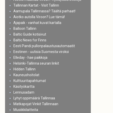
Tallinnan Kartat - Visit Tallinn
Aamupala Tallinnassa? Täältä parhaat!
Aiotko autolla Viroon? Lue tämä!
Ajapaik - vanhat kuvat kartalla
Balloon Tallinn
Baltic Guide kotisivut
Baltic News for Finns
Eesti Pandi pullonpalaustusautomaatit
Eestinen - uutisia Suomesta viroksi
Elleday - hae paikkoja
Helsinki-Tallinna seuran linkit
Hidden Tallinn
Kauneushoitolat
Kulttuuritapahtumat
Käsityökartta
Lennusadam
Lyhyt oppimäärä Tallinnaa
Matkapojat Vinkit Tallinnaan
Musiikkilaitteita