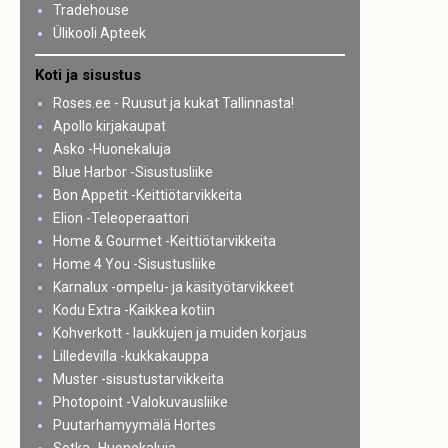
Tradehouse
Ülikooli Apteek
Koti ja sisustus
Roses.ee - Ruusut ja kukat Tallinnasta!
Apollo kirjakaupat
Asko -Huonekaluja
Blue Harbor -Sisustusliike
Bon Appetit -Keittiötarvikkeita
Elion -Teleoperaattori
Home & Gourmet -Keittiötarvikkeita
Home 4 You -Sisustusliike
Karnalux -ompelu- ja käsityötarvikkeet
Kodu Extra -Kaikkea kotiin
Kohverkott - laukkujen ja muiden korjaus
Lilledevilla -kukkakauppa
Muster -sisustustarvikkeita
Photopoint -Valokuvausliike
Puutarhamyymälä Hortes