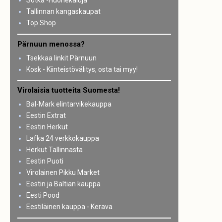
Sotka -Huonekaluja
Tallinnan kangaskaupat
Top Shop
Pärnuun menossa?
Tsekkaa linkit Pärnuun
Kosk - Kiinteistövälitys, osta tai myy!
Virolaisia tuotteita Suomesta!
Bal-Mark elintarvikekauppa
Eestin Extrat
Eestin Herkut
Lafka 24 verkkokauppa
Herkut Tallinnasta
Eestin Puoti
Virolainen Pikku Market
Eestin ja Baltian kauppa
Eesti Pood
Eestiläinen kauppa - Kerava