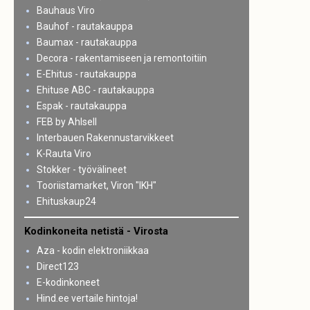
Bauhaus Viro
Bauhof - rautakauppa
Baumax - rautakauppa
Decora - rakentamiseen ja remontoitiin
E-Ehitus - rautakauppa
Ehituse ABC - rautakauppa
Espak - rautakauppa
FEB by Ahlsell
Interbauen Rakennustarvikkeet
K-Rauta Viro
Stokker - työvälineet
Tooriistamarket, Viron "IKH"
Ehituskaup24
Kodinkoneita netistä - Virosta
Aza - kodin elektroniikkaa
Direct123
E-kodinkoneet
Hind.ee vertaile hintoja!