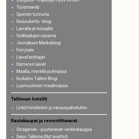
Olutposti - matkoja myös Viroon
Turismiweb
Spentin turinoita
Reissukettu -blogi
Laivalla ja toisaalla
Seikkailujen satama
Joonaksen Matkablogi
Ferrytale
Laivafanittajat
Itämeren laivat
Maalla, merellä ja ilmassa
Kodulinn Tallinn Blogi
Luomuviinien maailmassa
Tallinnan hotellit
Linkit hotelleihin ja varauspalveluihin
Rautakaupat ja remonttitavarat
Stragendo - puutavaran verkkokauppa
Depo Tallinna (Nyt avattu!)