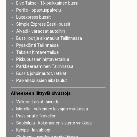
Elve Takso - 16-paikkainen bussi
Perille - opastuspalvelu
Luxexpress bussit
Simple Express Eesti -bussit
Alvadi - varaosat autoihin
Bussiliput ja aikataulut Tallinnassa
Pysäköinti Tallinnassa
Taksien hintavertailua
Pikkubussien hintavertailua
Parkkeeraaminen Tallinnassa
Bussit, johdinautot, ratikat
Paikallisbussien aikataulut
Aiheeseen liittyviä sivustoja
Valkeat Laivat -sivusto
Merellä - valkeiden laivojen matkassa
Passionate Traveller
Sooloiluja - kokonainen sivusto vinkkejä
Kships - laivablogi