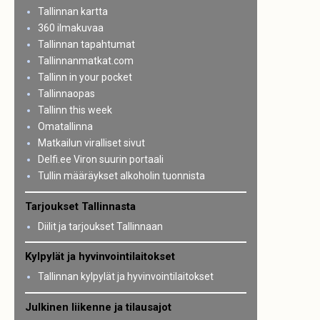
Tallinnan kartta
360 ilmakuvaa
Tallinnan tapahtumat
Tallinnanmatkat.com
Tallinn in your pocket
Tallinnaopas
Tallinn this week
Omatallinna
Matkailun viralliset sivut
Delfi.ee Viron suurin portaali
Tullin määräykset alkoholin tuonnista
Tarjoukset Tallinnasta
Diilit ja tarjoukset Tallinnaan
Kylpylät ja hyvinvointilaitokset
Tallinnan kylpylät ja hyvinvointilaitokset
Julkinen liikenne ja tilausajot