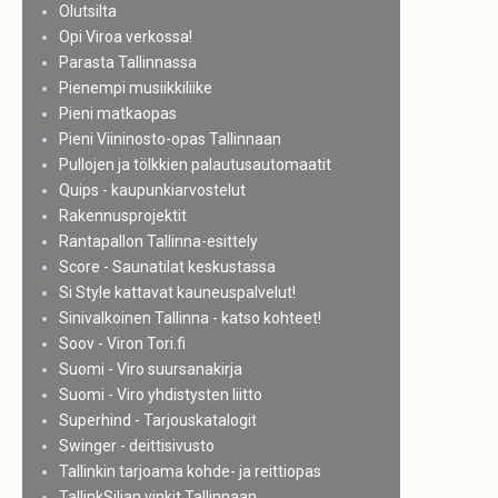
Olutsilta
Opi Viroa verkossa!
Parasta Tallinnassa
Pienempi musiikkiliike
Pieni matkaopas
Pieni Viininosto-opas Tallinnaan
Pullojen ja tölkkien palautusautomaatit
Quips - kaupunkiarvostelut
Rakennusprojektit
Rantapallon Tallinna-esittely
Score - Saunatilat keskustassa
Si Style kattavat kauneuspalvelut!
Sinivalkoinen Tallinna - katso kohteet!
Soov - Viron Tori.fi
Suomi - Viro suursanakirja
Suomi - Viro yhdistysten liitto
Superhind - Tarjouskatalogit
Swinger - deittisivusto
Tallinkin tarjoama kohde- ja reittiopas
TallinkSiljan vinkit Tallinnaan