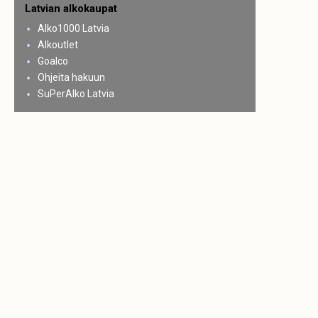
Latvian alkokaupat
Alko1000 Latvia
Alkoutlet
Goalco
Ohjeita hakuun
SuPerAlko Latvia