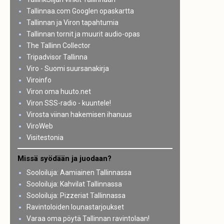
Tallinnaa.com Googlen opaskartta
Tallinnan ja Viron tapahtumia
Tallinnan tornit ja muurit audio-opas
The Tallinn Collector
Tripadvisor Tallinna
Viro - Suomi suursanakirja
Viroinfo
Viron oma huuto.net
Viron SSS-radio - kuuntele!
Virosta viinan hakemisen ihanuus
ViroWeb
Visitestonia
Missä syödään ja juodaan?
Sooloiluja: Aamiainen Tallinnassa
Sooloiluja: Kahvilat Tallinnassa
Sooloiluja: Pizzeriat Tallinnassa
Ravintoloiden lounastarjoukset
Varaa oma pöytä Tallinnan ravintolaan!