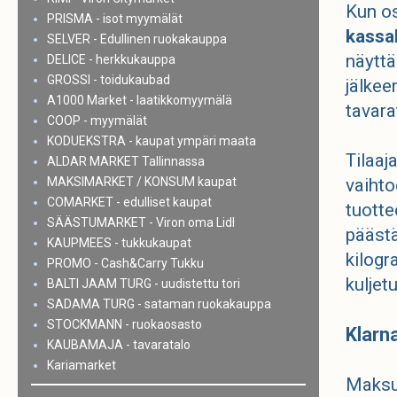
Kun os
PRISMA - isot myymälät
kassal
SELVER - Edullinen ruokakauppa
näyttä
DELICE - herkkukauppa
GROSSI - toidukaubad
jälkee
A1000 Market - laatikkomyymälä
tavara
COOP - myymälät
KODUEKSTRA - kaupat ympäri maata
Tilaaj
ALDAR MARKET Tallinnassa
MAKSIMARKET / KONSUM kaupat
vaihto
COMARKET - edulliset kaupat
tuotte
SÄÄSTUMARKET - Viron oma Lidl
pääst
KAUPMEES - tukkukaupat
kilogr
PROMO - Cash&Carry Tukku
kuljetu
BALTI JAAM TURG - uudistettu tori
SADAMA TURG - sataman ruokakauppa
STOCKMANN - ruokaosasto
Klarn
KAUBAMAJA - tavaratalo
Kariamarket
Maksu