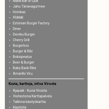
Mack Bar-B-Que
Jahu Tänavagurmee
Hotokas
FRANK
Estonian Burger Factory
Diner
Dereku Burger
Cherry Grill
Burgerbox
Burger & Ribi
Boksipeatus
Beer & Burger
Baby Back Ribs
Amarillo Viru
Kuvia, karttoja, infoa Virosta
Ajapaik - Kuvia Virosta
Visitestonia Karttapalvelu
Tallinna käsityökartta
Käsitöitä