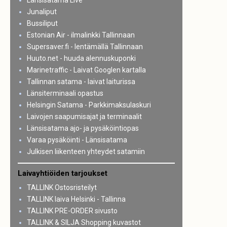
Länsisatama Live
Junaliput
Bussiliput
Estonian Air - ilmalinkki Tallinnaan
Supersaver.fi - lentämällä Tallinnaan
Huuto.net - huuda alennuskuponki
Marinetraffic - Laivat Googlen kartalla
Tallinnan satama - laivat laiturissa
Länsiterminaali opastus
Helsingin Satama - Parkkimaksulaskuri
Laivojen saapumisajat ja terminaalit
Länsisatama ajo- ja pysäköintiopas
Varaa pysäköinti - Länsisatama
Julkisen liikenteen yhteydet satamiin
Laivayhtiöiden tarjoukset
TALLINK Ostosristeilyt
TALLINK laiva Helsinki - Tallinna
TALLINK PRE-ORDER sivusto
TALLINK & SILJA Shopping kuvastot