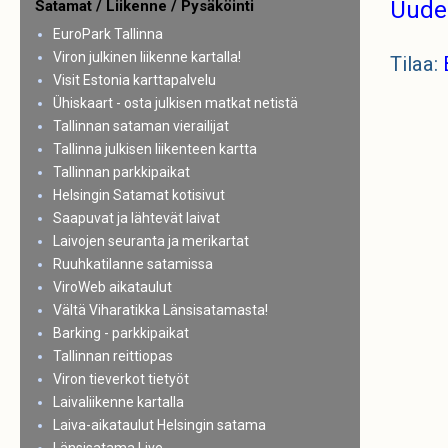
Uude
Satamat / Liikenne / Pysäköinti
EuroPark Tallinna
Viron julkinen liikenne kartalla!
Tilaa:
Visit Estonia karttapalvelu
Ühiskaart - osta julkisen matkat netistä
Tallinnan sataman vierailijat
Tallinna julkisen liikenteen kartta
Tallinnan parkkipaikat
Helsingin Satamat kotisivut
Saapuvat ja lähtevät laivat
Laivojen seuranta ja merikartat
Ruuhkatilanne satamissa
ViroWeb aikataulut
Vältä Viharatikka Länsisatamasta!
Barking - parkkipaikat
Tallinnan reittiopas
Viron tieverkot tietyöt
Laivaliikenne kartalla
Laiva-aikataulut Helsingin satama