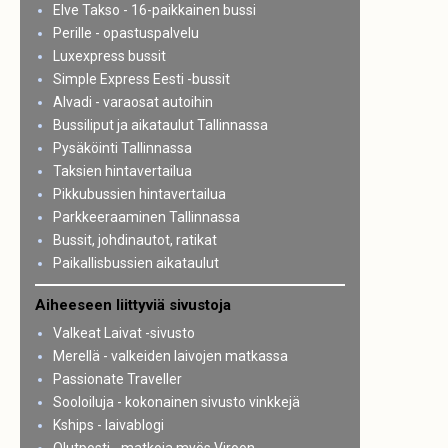
Elve Takso - 16-paikkainen bussi
Perille - opastuspalvelu
Luxexpress bussit
Simple Express Eesti -bussit
Alvadi - varaosat autoihin
Bussiliput ja aikataulut Tallinnassa
Pysäköinti Tallinnassa
Taksien hintavertailua
Pikkubussien hintavertailua
Parkkeeraaminen Tallinnassa
Bussit, johdinautot, ratikat
Paikallisbussien aikataulut
Aiheeseen liittyviä sivustoja
Valkeat Laivat -sivusto
Merellä - valkeiden laivojen matkassa
Passionate Traveller
Sooloiluja - kokonainen sivusto vinkkejä
Kships - laivablogi