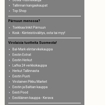
Sotka -Huonekaluja
Tallinnan kangaskaupat
Top Shop
Pärnuun menossa?
Tsekkaa linkit Pärnuun
Kosk - Kiinteistövälitys, osta tai myy!
Virolaisia tuotteita Suomesta!
Bal-Mark elintarvikekauppa
Eestin Extrat
Eestin Herkut
Lafka 24 verkkokauppa
Herkut Tallinnasta
Eestin Puoti
Virolainen Pikku Market
Eestin ja Baltian kauppa
Eesti Pood
Eestiläinen kauppa - Kerava