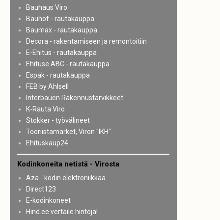
Bauhaus Viro
Bauhof - rautakauppa
Baumax - rautakauppa
Decora - rakentamiseen ja remontoitiin
E-Ehitus - rautakauppa
Ehituse ABC - rautakauppa
Espak - rautakauppa
FEB by Ahlsell
Interbauen Rakennustarvikkeet
K-Rauta Viro
Stokker - työvälineet
Tooriistamarket, Viron "IKH"
Ehituskaup24
Kodinkoneita netistä - Virosta
Aza - kodin elektroniikkaa
Direct123
E-kodinkoneet
Hind.ee vertaile hintoja!