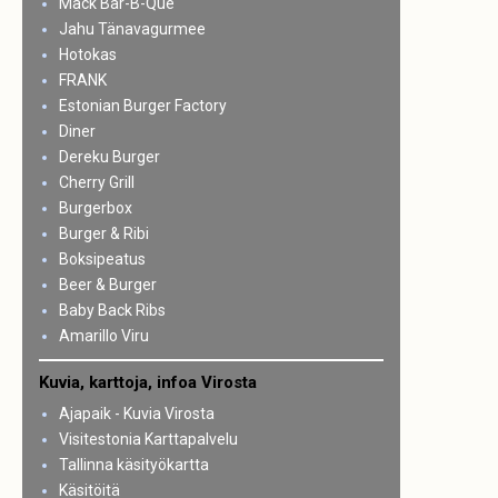
Mack Bar-B-Que
Jahu Tänavagurmee
Hotokas
FRANK
Estonian Burger Factory
Diner
Dereku Burger
Cherry Grill
Burgerbox
Burger & Ribi
Boksipeatus
Beer & Burger
Baby Back Ribs
Amarillo Viru
Kuvia, karttoja, infoa Virosta
Ajapaik - Kuvia Virosta
Visitestonia Karttapalvelu
Tallinna käsityökartta
Käsitöitä