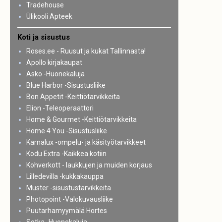
Tradehouse
Ülikooli Apteek
Koti ja sisustus
Roses.ee - Ruusut ja kukat Tallinnasta!
Apollo kirjakaupat
Asko -Huonekaluja
Blue Harbor -Sisustusliike
Bon Appetit -Keittiötarvikkeita
Elion -Teleoperaattori
Home & Gourmet -Keittiötarvikkeita
Home 4 You -Sisustusliike
Karnalux -ompelu- ja käsityötarvikkeet
Kodu Extra -Kaikkea kotiin
Kohverkott - laukkujen ja muiden korjaus
Lilledevilla -kukkakauppa
Muster -sisustustarvikkeita
Photopoint -Valokuvausliike
Puutarhamyymälä Hortes