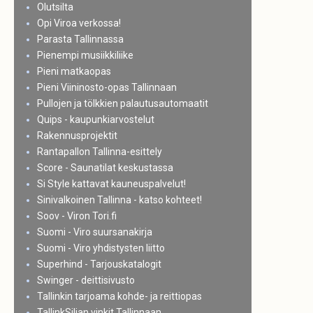
Olutsilta
Opi Viroa verkossa!
Parasta Tallinnassa
Pienempi musiikkiliike
Pieni matkaopas
Pieni Viininosto-opas Tallinnaan
Pullojen ja tölkkien palautusautomaatit
Quips - kaupunkiarvostelut
Rakennusprojektit
Rantapallon Tallinna-esittely
Score - Saunatilat keskustassa
Si Style kattavat kauneuspalvelut!
Sinivalkoinen Tallinna - katso kohteet!
Soov - Viron Tori.fi
Suomi - Viro suursanakirja
Suomi - Viro yhdistysten liitto
Superhind - Tarjouskatalogit
Swinger - deittisivusto
Tallinkin tarjoama kohde- ja reittiopas
TallinkSiljan vinkit Tallinnaan