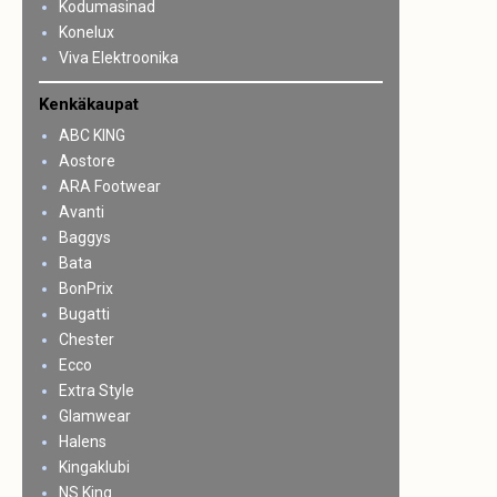
Kodumasinad
Konelux
Viva Elektroonika
Kenkäkaupat
ABC KING
Aostore
ARA Footwear
Avanti
Baggys
Bata
BonPrix
Bugatti
Chester
Ecco
Extra Style
Glamwear
Halens
Kingaklubi
NS King