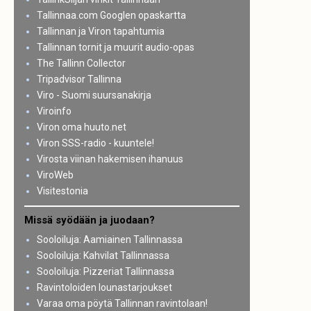
Tallinnaa.com Googlen opaskartta
Tallinnan ja Viron tapahtumia
Tallinnan tornit ja muurit audio-opas
The Tallinn Collector
Tripadvisor Tallinna
Viro - Suomi suursanakirja
Viroinfo
Viron oma huuto.net
Viron SSS-radio - kuuntele!
Virosta viinan hakemisen ihanuus
ViroWeb
Visitestonia
Missä syödään ja juodaan?
Sooloiluja: Aamiainen Tallinnassa
Sooloiluja: Kahvilat Tallinnassa
Sooloiluja: Pizzeriat Tallinnassa
Ravintoloiden lounastarjoukset
Varaa oma pöytä Tallinnan ravintolaan!