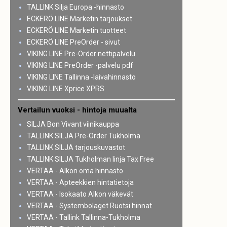
TALLINK Silja Europa -hinnasto
ECKERÖ LINE Marketin tarjoukset
ECKERÖ LINE Marketin tuotteet
ECKERÖ LINE PreOrder - sivut
VIKING LINE Pre-Order nettipalvelu
VIKING LINE PreOrder -palvelu pdf
VIKING LINE Tallinna -laivahinnasto
VIKING LINE Xprice XPRS
Vertailun vuoksi - hintoja muualta
SILJA Bon Vivant viinikauppa
TALLINK SILJA Pre-Order Tukholma
TALLINK SILJA tarjouskuvastot
TALLINK SILJA Tukholman linja Tax Free
VERTAA - Alkon oma hinnasto
VERTAA - Apteekkien hintatietoja
VERTAA - Isokaato Alkon väkevät
VERTAA - Systembolaget Ruotsi hinnat
VERTAA - Tallink Tallinna-Tukholma