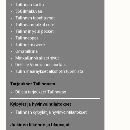
Tallinnan kartta
360 ilmakuvaa
Tallinnan tapahtumat
Tallinnanmatkat.com
Tallinn in your pocket
Tallinnaopas
Tallinn this week
Omatallinna
Matkailun viralliset sivut
Delfi.ee Viron suurin portaali
Tullin määräykset alkoholin tuonnista
Tarjoukset Tallinnasta
Diilit ja tarjoukset Tallinnaan
Kylpylät ja hyvinvointilaitokset
Tallinnan kylpylät ja hyvinvointilaitokset
Julkinen liikenne ja tilausajot