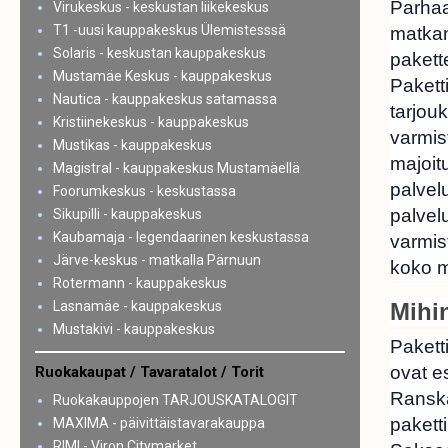
Parhaa
Virukeskus - keskustan liikekeskus
T1 -uusi kauppakeskus Ülemistesssä
matkanj
Solaris - keskustan kauppakeskus
pakette
Mustamäe Keskus - kauppakeskus
Pakett
Nautica - kauppakeskus satamassa
tarjouk
Kristiinekeskus - kauppakeskus
varmist
Mustikas - kauppakeskus
majoit
Magistral - kauppakeskus Mustamäellä
palvel
Foorumkeskus - keskustassa
palvel
Sikupilli - kauppakeskus
Kaubamaja - legendaarinen keskustassa
varmis
Järve-keskus - matkalla Pärnuun
koko m
Rotermann - kauppakeskus
Lasnamäe - kauppakeskus
Mihi
Mustakivi - kauppakeskus
Pakett
ovat es
Ruokakaupat / Tavaratalot / Torit
Ranska
Ruokakauppojen TARJOUSKATALOGIT
pakett
MAXIMA - päivittäistavarakauppa
RIMI - Viron Citymarket