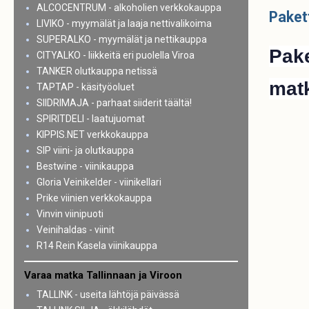
ALCOCENTRUM - alkoholien verkkokauppa
Paket
LIVIKO - myymälät ja laaja nettivalikoima
SUPERALKO - myymälät ja nettikauppa
Pake
CITYALKO - liikkeitä eri puolella Viroa
TANKER olutkauppa netissä
mat
TAPTAP - käsityöoluet
SIIDRIMAJA - parhaat siiderit täältä!
SPIRITDELI - laatujuomat
KIPPIS.NET verkkokauppa
SIP viini- ja olutkauppa
Bestwine - viinikauppa
Gloria Veinikelder - viinikellari
Prike viinien verkkokauppa
Vinvin viinipuoti
Veinihaldas - viinit
R14 Rein Kasela viinikauppa
Varaa matka Tallinnaan ja Viroon
TALLINK - useita lähtöjä päivässä