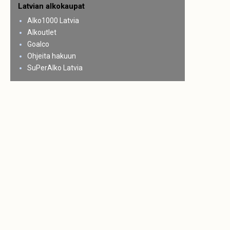
Latvian alkokaupat
Alko1000 Latvia
Alkoutlet
Goalco
Ohjeita hakuun
SuPerAlko Latvia