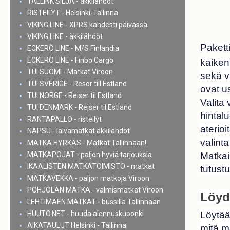
TALLINK SILJA - äkkilähdöt
RISTEILYT - Helsinki-Tallinna
VIKING LINE - XPRS kahdesti päivässä
VIKING LINE - äkkilähdöt
Pakett
ECKERÖ LINE - M/S Finlandia
ECKERÖ LINE - Finbo Cargo
kaiken 
TUI SUOMI - Matkat Viroon
sekä v
TUI SVERIGE - Resor till Estland
ovat us
TUI NORGE - Reiser til Estland
Valita
TUI DENMARK - Rejser til Estland
hintal
RANTAPALLO - risteilyt
aterioi
NAPSU - laivamatkat äkkilähdöt
valint
MATKA HYRKÄS - Matkat Tallinnaan!
MATKAPOJAT - paljon hyviä tarjouksia
Matkai
IKAALISTEN MATKATOIMISTO - matkat
tutust
MATKAVEKKA - paljon matkoja Viroon
POHJOLAN MATKA - valmismatkat Viroon
Löydä
LEHTIMÄEN MATKAT - bussilla Tallinnaan
HUUTO.NET - huuda alennuskuponki
Löytää
AIKATAULUT Helsinki - Tallinna
mitä m