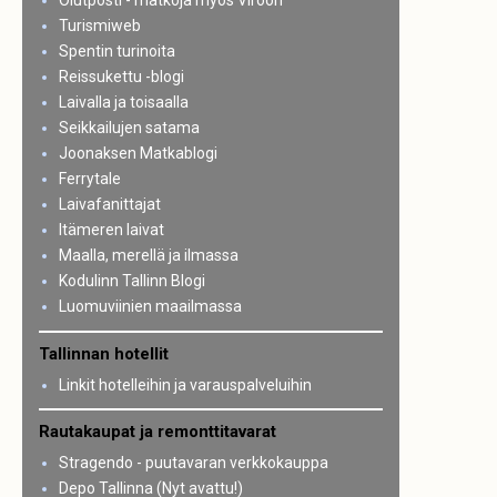
Olutposti - matkoja myös Viroon
Turismiweb
Spentin turinoita
Reissukettu -blogi
Laivalla ja toisaalla
Seikkailujen satama
Joonaksen Matkablogi
Ferrytale
Laivafanittajat
Itämeren laivat
Maalla, merellä ja ilmassa
Kodulinn Tallinn Blogi
Luomuviinien maailmassa
Tallinnan hotellit
Linkit hotelleihin ja varauspalveluihin
Rautakaupat ja remonttitavarat
Stragendo - puutavaran verkkokauppa
Depo Tallinna (Nyt avattu!)