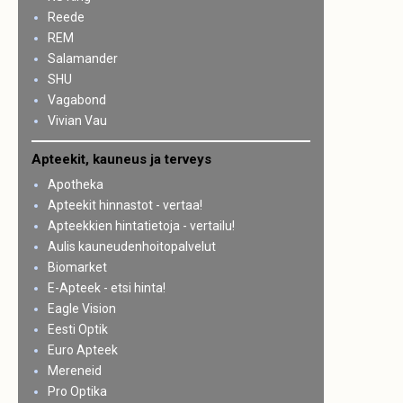
Reede
REM
Salamander
SHU
Vagabond
Vivian Vau
Apteekit, kauneus ja terveys
Apotheka
Apteekit hinnastot - vertaa!
Apteekkien hintatietoja - vertailu!
Aulis kauneudenhoitopalvelut
Biomarket
E-Apteek - etsi hinta!
Eagle Vision
Eesti Optik
Euro Apteek
Mereneid
Pro Optika