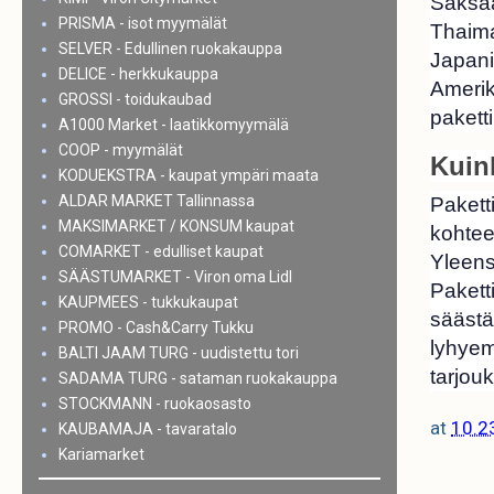
Saksaa
PRISMA - isot myymälät
Thaima
SELVER - Edullinen ruokakauppa
Japani
DELICE - herkkukauppa
Amerik
GROSSI - toidukaubad
pakett
A1000 Market - laatikkomyymälä
COOP - myymälät
Kuin
KODUEKSTRA - kaupat ympäri maata
ALDAR MARKET Tallinnassa
Pakett
MAKSIMARKET / KONSUM kaupat
kohtee
COMARKET - edulliset kaupat
Yleens
SÄÄSTUMARKET - Viron oma Lidl
Pakett
KAUPMEES - tukkukaupat
säästä
PROMO - Cash&Carry Tukku
lyhyem
BALTI JAAM TURG - uudistettu tori
tarjouk
SADAMA TURG - sataman ruokakauppa
STOCKMANN - ruokaosasto
at
10.2
KAUBAMAJA - tavaratalo
Kariamarket