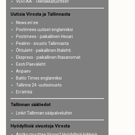
VERTAA - Tekniikkatuotteet
Uutisia Virosta ja Tallinnasta
News.err.ee
Postimees uutiset englanniksi
Postimees - paikallinen Hesari
Pealinn - sivusto Tallinnasta
Õhtuleht - paikallinen Iltalehti
Ekspress - paikallinen Iltasanomat
Eesti Päeväleht
Aripaev
Baltic Times englanniksi
Tallinna 24 -uutissivusto
Eri lehtiä
Tallinnan säätiedot
Linkit Tallinnan sääpalveluihin
Hyödyllisiä sivustoja Virosta
Aiotko muuttaa Viroon? Hyödyllisiä linkkejä