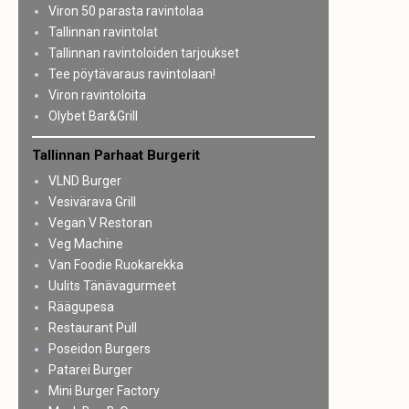
Viron 50 parasta ravintolaa
Tallinnan ravintolat
Tallinnan ravintoloiden tarjoukset
Tee pöytävaraus ravintolaan!
Viron ravintoloita
Olybet Bar&Grill
Tallinnan Parhaat Burgerit
VLND Burger
Vesivärava Grill
Vegan V Restoran
Veg Machine
Van Foodie Ruokarekka
Uulits Tänävagurmeet
Räägupesa
Restaurant Pull
Poseidon Burgers
Patarei Burger
Mini Burger Factory