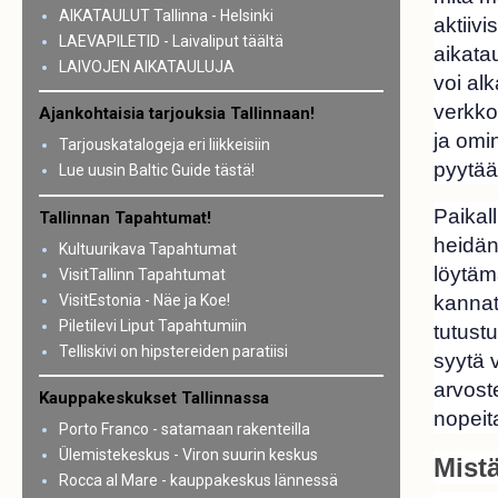
AIKATAULUT Tallinna - Helsinki
aktiiv
LAEVAPILETID - Laivaliput täältä
aikatau
LAIVOJEN AIKATAULUJA
voi al
verkko
Ajankohtaisia tarjouksia Tallinnaan!
ja omi
Tarjouskatalogeja eri liikkeisiin
pyytää 
Lue uusin Baltic Guide tästä!
Paikal
Tallinnan Tapahtumat!
heidän
Kultuurikava Tapahtumat
löytäm
VisitTallinn Tapahtumat
VisitEstonia - Näe ja Koe!
kannat
Piletilevi Liput Tapahtumiin
tutust
Telliskivi on hipstereiden paratiisi
syytä v
arvoste
Kauppakeskukset Tallinnassa
nopeit
Porto Franco - satamaan rakenteilla
Ülemistekeskus - Viron suurin keskus
Mistä
Rocca al Mare - kauppakeskus lännessä