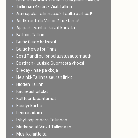
Tallinnan Kartat - Visit Tallinn
Aamupala Tallinnassa? Täältä parhaat!
Aiotko autolla Viroon? Lue tämä!
Ajapaik - vanhat kuvat kartalla
Balloon Tallinn
Baltic Guide kotisivut
Baltic News for Finns
Eesti Pandi pullonpalaustusautomaatit
Eestinen - uutisia Suomesta viroksi
Elleday - hae paikkoja
Helsinki-Tallinna seuran linkit
Hidden Tallinn
Kauneushoitolat
Kulttuuritapahtumat
Käsityökartta
Lennusadam
Lyhyt oppimäärä Tallinnaa
Matkapojat Vinkit Tallinnaan
Musiikkilaitteita