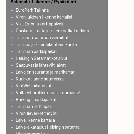
Satamat / Liikenne / Pysäköinti
EuroPark Tallinna
Viron julkinen liikenne kartalla!
Visit Estonia karttapalvelu
Ühiskaart - osta julkisen matkat netistä
Tallinnan sataman vierailijat
Tallinna julkisen liikenteen kartta
Tallinnan parkkipaikat
Helsingin Satamat kotisivut
Saapuvat ja lähtevät laivat
Laivojen seuranta ja merikartat
Ruuhkatilanne satamissa
ViroWeb aikataulut
Vältä Viharatikka Länsisatamasta!
Barking - parkkipaikat
Tallinnan reittiopas
Viron tieverkot tietyöt
Laivaliikenne kartalla
Laiva-aikataulut Helsingin satama