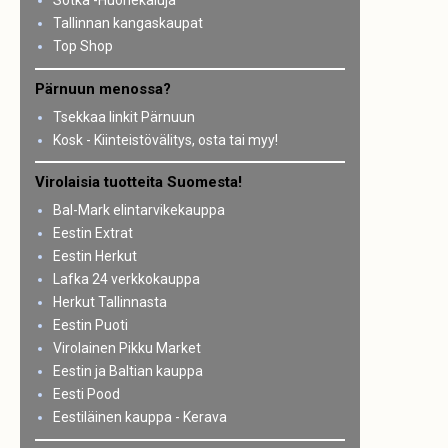
Sotka -Huonekaluja
Tallinnan kangaskaupat
Top Shop
Pärnuun menossa?
Tsekkaa linkit Pärnuun
Kosk - Kiinteistövälitys, osta tai myy!
Virolaisia tuotteita Suomesta!
Bal-Mark elintarvikekauppa
Eestin Extrat
Eestin Herkut
Lafka 24 verkkokauppa
Herkut Tallinnasta
Eestin Puoti
Virolainen Pikku Market
Eestin ja Baltian kauppa
Eesti Pood
Eestiläinen kauppa - Kerava