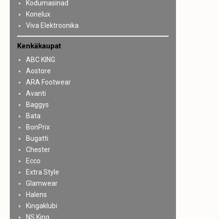
Kodumasinad
Konelux
Viva Elektroonika
Kenkäkaupat
ABC KING
Aostore
ARA Footwear
Avanti
Baggys
Bata
BonPrix
Bugatti
Chester
Ecco
Extra Style
Glamwear
Halens
Kingaklubi
NS King