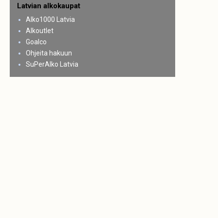
Latvian alkokaupat
Alko1000 Latvia
Alkoutlet
Goalco
Ohjeita hakuun
SuPerAlko Latvia