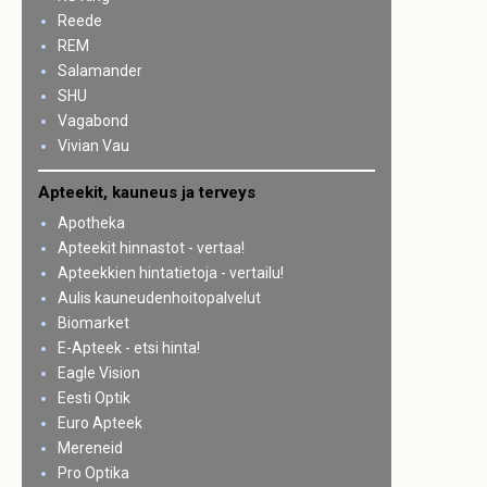
Reede
REM
Salamander
SHU
Vagabond
Vivian Vau
Apteekit, kauneus ja terveys
Apotheka
Apteekit hinnastot - vertaa!
Apteekkien hintatietoja - vertailu!
Aulis kauneudenhoitopalvelut
Biomarket
E-Apteek - etsi hinta!
Eagle Vision
Eesti Optik
Euro Apteek
Mereneid
Pro Optika