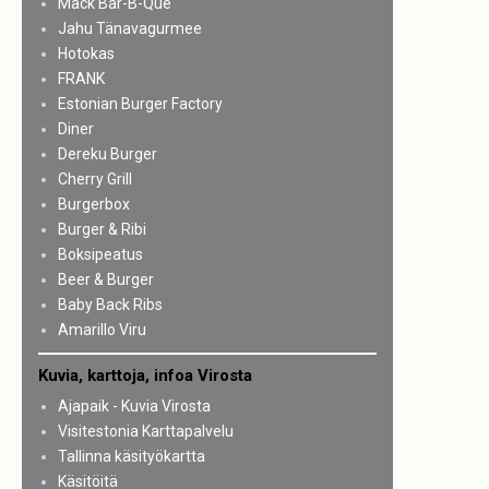
Mack Bar-B-Que
Jahu Tänavagurmee
Hotokas
FRANK
Estonian Burger Factory
Diner
Dereku Burger
Cherry Grill
Burgerbox
Burger & Ribi
Boksipeatus
Beer & Burger
Baby Back Ribs
Amarillo Viru
Kuvia, karttoja, infoa Virosta
Ajapaik - Kuvia Virosta
Visitestonia Karttapalvelu
Tallinna käsityökartta
Käsitöitä