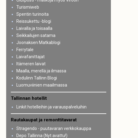
Olutposti - matkoja myös Viroon
Turismiweb
Spentin turinoita
Reissukettu -blogi
Laivalla ja toisaalla
Seikkailujen satama
Joonaksen Matkablogi
Ferrytale
Laivafanittajat
Itämeren laivat
Maalla, merellä ja ilmassa
Kodulinn Tallinn Blogi
Luomuviinien maailmassa
Tallinnan hotellit
Linkit hotelleihin ja varauspalveluihin
Rautakaupat ja remonttitavarat
Stragendo - puutavaran verkkokauppa
Depo Tallinna (Nyt avattu!)