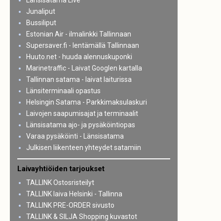
Länsisatama Live
Junaliput
Bussiliput
Estonian Air - ilmalinkki Tallinnaan
Supersaver.fi - lentämällä Tallinnaan
Huuto.net - huuda alennuskuponki
Marinetraffic - Laivat Googlen kartalla
Tallinnan satama - laivat laiturissa
Länsiterminaali opastus
Helsingin Satama - Parkkimaksulaskuri
Laivojen saapumisajat ja terminaalit
Länsisatama ajo- ja pysäköintiopas
Varaa pysäköinti - Länsisatama
Julkisen liikenteen yhteydet satamiin
Laivayhtiöiden tarjoukset
TALLINK Ostosristeilyt
TALLINK laiva Helsinki - Tallinna
TALLINK PRE-ORDER sivusto
TALLINK & SILJA Shopping kuvastot