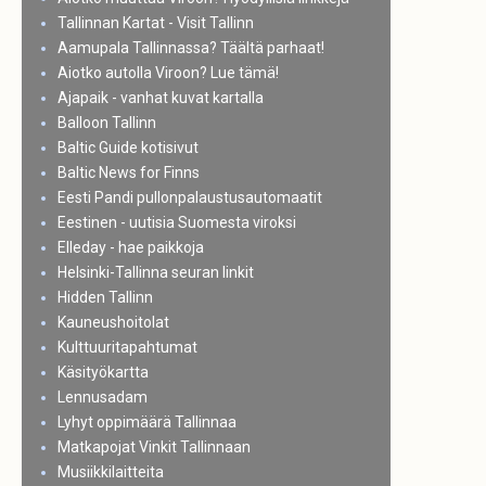
Tallinnan Kartat - Visit Tallinn
Aamupala Tallinnassa? Täältä parhaat!
Aiotko autolla Viroon? Lue tämä!
Ajapaik - vanhat kuvat kartalla
Balloon Tallinn
Baltic Guide kotisivut
Baltic News for Finns
Eesti Pandi pullonpalaustusautomaatit
Eestinen - uutisia Suomesta viroksi
Elleday - hae paikkoja
Helsinki-Tallinna seuran linkit
Hidden Tallinn
Kauneushoitolat
Kulttuuritapahtumat
Käsityökartta
Lennusadam
Lyhyt oppimäärä Tallinnaa
Matkapojat Vinkit Tallinnaan
Musiikkilaitteita