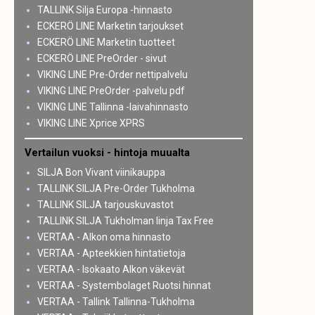
TALLINK Silja Europa -hinnasto
ECKERÖ LINE Marketin tarjoukset
ECKERÖ LINE Marketin tuotteet
ECKERÖ LINE PreOrder - sivut
VIKING LINE Pre-Order nettipalvelu
VIKING LINE PreOrder -palvelu pdf
VIKING LINE Tallinna -laivahinnasto
VIKING LINE Xprice XPRS
Vertailun vuoksi - hintoja muualta
SILJA Bon Vivant viinikauppa
TALLINK SILJA Pre-Order Tukholma
TALLINK SILJA tarjouskuvastot
TALLINK SILJA Tukholman linja Tax Free
VERTAA - Alkon oma hinnasto
VERTAA - Apteekkien hintatietoja
VERTAA - Isokaato Alkon väkevät
VERTAA - Systembolaget Ruotsi hinnat
VERTAA - Tallink Tallinna-Tukholma