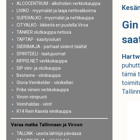
ALCOCENTRUM - alkoholien verkkokauppa
Kesän 
LIVIKO - myymälät ja laaja nettivalikoima
SUPERALKO - myymälät ja nettikauppa
Gin
CITYALKO - liikkeitä eri puolella Viroa
TANKER olutkauppa netissä
saat
TAPTAP - käsityöoluet
SIIDRIMAJA - parhaat siiderit täältä!
SPIRITDELI - laatujuomat
Hartw
KIPPIS.NET verkkokauppa
puhutt
SIP viini- ja olutkauppa
tämä t
Bestwine - viinikauppa
toimit
Gloria Veinikelder - viinikellari
Prike viinien verkkokauppa
Tallin
Vinvin viinipuoti
Veinihaldas - viinit
R14 Rein Kasela viinikauppa
Varaa matka Tallinnaan ja Viroon
TALLINK - useita lähtöjä päivässä