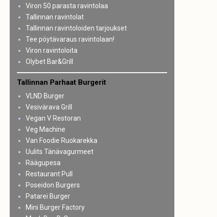
Viron 50 parasta ravintolaa
Tallinnan ravintolat
Tallinnan ravintoloiden tarjoukset
Tee pöytävaraus ravintolaan!
Viron ravintoloita
Olybet Bar&Grill
Tallinnan Parhaat Burgerit
VLND Burger
Vesivärava Grill
Vegan V Restoran
Veg Machine
Van Foodie Ruokarekka
Uulits Tänävagurmeet
Räägupesa
Restaurant Pull
Poseidon Burgers
Patarei Burger
Mini Burger Factory