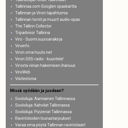
Tallinnaa.com Googlen opaskartta
Tallinnan ja Viron tapahtumia
Tallinnan tornit ja muurit audio-opas
The Tallinn Collector
Tripadvisor Tallinna
Viro - Suomi suursanakirja
Viroinfo
Viron oma huuto.net
Viron SSS-radio - kuuntele!
Virosta viinan hakemisen ihanuus
ViroWeb
Visitestonia
Missä syödään ja juodaan?
Sooloiluja: Aamiainen Tallinnassa
Sooloiluja: Kahvilat Tallinnassa
Sooloiluja: Pizzeriat Tallinnassa
Ravintoloiden lounastarjoukset
Varaa oma pöytä Tallinnan ravintolaan!