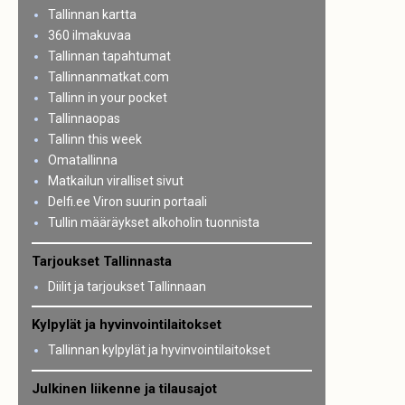
Tallinnan kartta
360 ilmakuvaa
Tallinnan tapahtumat
Tallinnanmatkat.com
Tallinn in your pocket
Tallinnaopas
Tallinn this week
Omatallinna
Matkailun viralliset sivut
Delfi.ee Viron suurin portaali
Tullin määräykset alkoholin tuonnista
Tarjoukset Tallinnasta
Diilit ja tarjoukset Tallinnaan
Kylpylät ja hyvinvointilaitokset
Tallinnan kylpylät ja hyvinvointilaitokset
Julkinen liikenne ja tilausajot