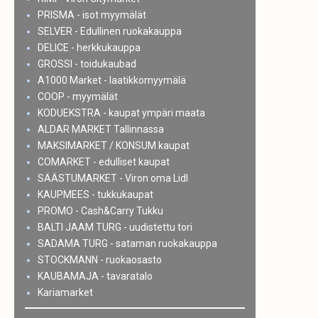
PRISMA - isot myymälät
SELVER - Edullinen ruokakauppa
DELICE - herkkukauppa
GROSSI - toidukaubad
A1000 Market - laatikkomyymälä
COOP - myymälät
KODUEKSTRA - kaupat ympäri maata
ALDAR MARKET Tallinnassa
MAKSIMARKET / KONSUM kaupat
COMARKET - edulliset kaupat
SÄÄSTUMARKET - Viron oma Lidl
KAUPMEES - tukkukaupat
PROMO - Cash&Carry Tukku
BALTI JAAM TURG - uudistettu tori
SADAMA TURG - sataman ruokakauppa
STOCKMANN - ruokaosasto
KAUBAMAJA - tavaratalo
Kariamarket