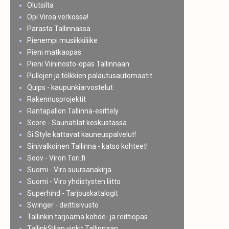
Olutsilta
Opi Viroa verkossa!
Parasta Tallinnassa
Pienempi musiikkiliike
Pieni matkaopas
Pieni Viininosto-opas Tallinnaan
Pullojen ja tölkkien palautusautomaatit
Quips - kaupunkiarvostelut
Rakennusprojektit
Rantapallon Tallinna-esittely
Score - Saunatilat keskustassa
Si Style kattavat kauneuspalvelut!
Sinivalkoinen Tallinna - katso kohteet!
Soov - Viron Tori.fi
Suomi - Viro suursanakirja
Suomi - Viro yhdistysten liitto
Superhind - Tarjouskatalogit
Swinger - deittisivusto
Tallinkin tarjoama kohde- ja reittiopas
TallinkSiljan vinkit Tallinnaan