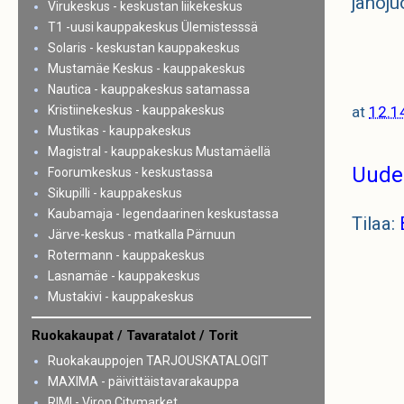
janoju
Virukeskus - keskustan liikekeskus
T1 -uusi kauppakeskus Ülemistesssä
Solaris - keskustan kauppakeskus
Mustamäe Keskus - kauppakeskus
Nautica - kauppakeskus satamassa
at
12.1
Kristiinekeskus - kauppakeskus
Mustikas - kauppakeskus
Magistral - kauppakeskus Mustamäellä
Uude
Foorumkeskus - keskustassa
Sikupilli - kauppakeskus
Kaubamaja - legendaarinen keskustassa
Tilaa:
Järve-keskus - matkalla Pärnuun
Rotermann - kauppakeskus
Lasnamäe - kauppakeskus
Mustakivi - kauppakeskus
Ruokakaupat / Tavaratalot / Torit
Ruokakauppojen TARJOUSKATALOGIT
MAXIMA - päivittäistavarakauppa
RIMI - Viron Citymarket