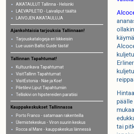
AIKATAULUT Tallinna - Helsinki
LAEVAPILETID - Laivaliput täältä
Alcoc
LAIVOJEN AIKATAULUJA
ananas
ollaki
Ajankohtaisia tarjouksia Tallinnaan!
käymää
Tarjouskatalogeja eri liikkeisiin
Alcoce
Lue uusin Baltic Guide tästä!
kuljet
Tallinnan Tapahtumat!
Erline
Kultuurikava Tapahtumat
kuljet
VisitTallinn Tapahtumat
reippa
VisitEstonia - Näe ja Koe!
Piletilevi Liput Tapahtumiin
Hintaa
Telliskivi on hipstereiden paratiisi
päälle
Kauppakeskukset Tallinnassa
mukaan
Porto Franco - satamaan rakenteilla
edukk
Ülemistekeskus - Viron suurin keskus
tai pi
Rocca al Mare - kauppakeskus lännessä