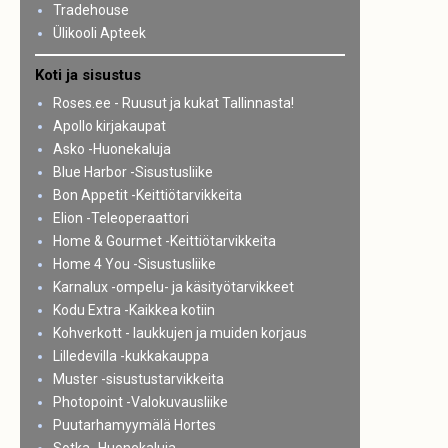
Tradehouse
Ülikooli Apteek
Koti ja sisustus
Roses.ee - Ruusut ja kukat Tallinnasta!
Apollo kirjakaupat
Asko -Huonekaluja
Blue Harbor -Sisustusliike
Bon Appetit -Keittiötarvikkeita
Elion -Teleoperaattori
Home & Gourmet -Keittiötarvikkeita
Home 4 You -Sisustusliike
Karnalux -ompelu- ja käsityötarvikkeet
Kodu Extra -Kaikkea kotiin
Kohverkott - laukkujen ja muiden korjaus
Lilledevilla -kukkakauppa
Muster -sisustustarvikkeita
Photopoint -Valokuvausliike
Puutarhamyymälä Hortes