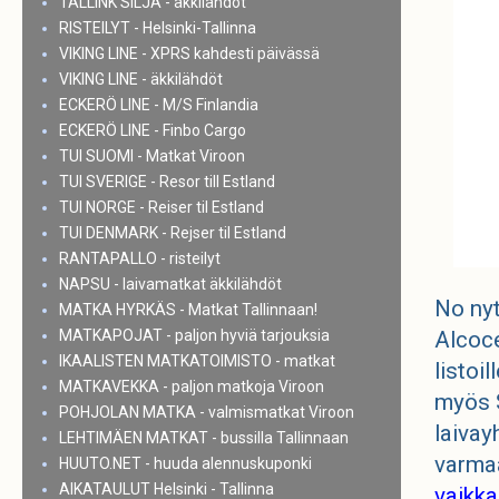
TALLINK SILJA - äkkilähdöt
RISTEILYT - Helsinki-Tallinna
VIKING LINE - XPRS kahdesti päivässä
VIKING LINE - äkkilähdöt
ECKERÖ LINE - M/S Finlandia
ECKERÖ LINE - Finbo Cargo
TUI SUOMI - Matkat Viroon
TUI SVERIGE - Resor till Estland
TUI NORGE - Reiser til Estland
TUI DENMARK - Rejser til Estland
RANTAPALLO - risteilyt
NAPSU - laivamatkat äkkilähdöt
No nyt
MATKA HYRKÄS - Matkat Tallinnaan!
MATKAPOJAT - paljon hyviä tarjouksia
Alcoc
IKAALISTEN MATKATOIMISTO - matkat
listoi
MATKAVEKKA - paljon matkoja Viroon
myös S
POHJOLAN MATKA - valmismatkat Viroon
laivay
LEHTIMÄEN MATKAT - bussilla Tallinnaan
varmaa
HUUTO.NET - huuda alennuskuponki
AIKATAULUT Helsinki - Tallinna
vaikka