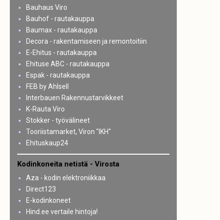
Bauhaus Viro
Bauhof - rautakauppa
Baumax - rautakauppa
Decora - rakentamiseen ja remontoitiin
E-Ehitus - rautakauppa
Ehituse ABC - rautakauppa
Espak - rautakauppa
FEB by Ahlsell
Interbauen Rakennustarvikkeet
K-Rauta Viro
Stokker - työvälineet
Tooriistamarket, Viron "IKH"
Ehituskaup24
Kodinkoneita netistä - Virosta
Aza - kodin elektroniikkaa
Direct123
E-kodinkoneet
Hind.ee vertaile hintoja!