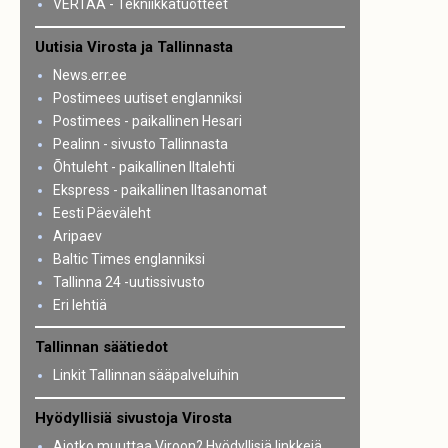
VERTAA - Tekniikkatuotteet
Uutisia Virosta ja Tallinnasta
News.err.ee
Postimees uutiset englanniksi
Postimees - paikallinen Hesari
Pealinn - sivusto Tallinnasta
Õhtuleht - paikallinen Iltalehti
Ekspress - paikallinen Iltasanomat
Eesti Päeväleht
Aripaev
Baltic Times englanniksi
Tallinna 24 -uutissivusto
Eri lehtiä
Tallinnan säätiedot
Linkit Tallinnan sääpalveluihin
Hyödyllisiä sivustoja Virosta
Aiotko muuttaa Viroon? Hyödyllisiä linkkejä