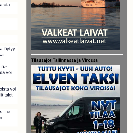
varata
a löytyy
ka
Tilausajot Tallinnassa ja Virossa
iru-
ssa voi
oista voi
t talot
stiine
an