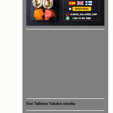
Etsi Tallinna Tutuksi sivuilta