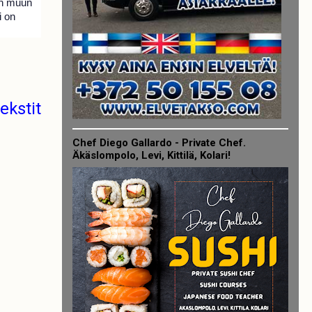
än muun
i on
kstit
Chef Diego Gallardo - Private Chef.
Äkäslompolo, Levi, Kittilä, Kolari!