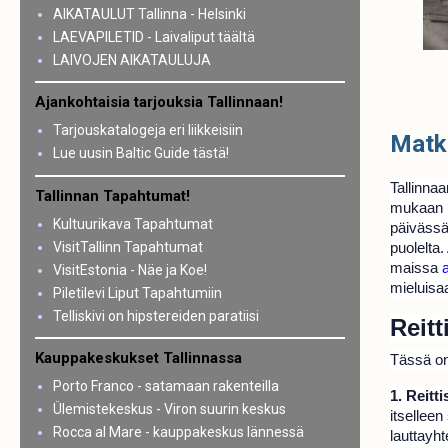
AIKATAULUT Tallinna - Helsinki
LAEVAPILETID - Laivaliput täältä
LAIVOJEN AIKATAULUJA
Ajankohtaisia tarjouksia Tallinnaan!
Tarjouskatalogeja eri liikkeisiin
Matk
Lue uusin Baltic Guide tästä!
Tallinnaa
Tallinnan Tapahtumat!
mukaan la
Kultuurikava Tapahtumat
päivässä
VisitTallinn Tapahtumat
puolelta
maissa
VisitEstonia - Näe ja Koe!
mieluisa
Piletilevi Liput Tapahtumiin
Telliskivi on hipstereiden paratiisi
Reit
Kauppakeskukset Tallinnassa
Tässä on
Porto Franco - satamaan rakenteilla
1. Reitt
Ülemistekeskus - Viron suurin keskus
itselleen
Rocca al Mare - kauppakeskus lännessä
lauttayht