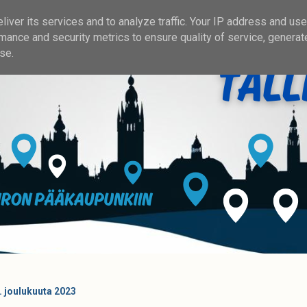
iver its services and to analyze traffic. Your IP address and us
mance and security metrics to ensure quality of service, genera
se.
2. joulukuuta 2023