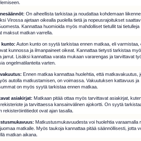
elemiseen.
nnesäännöt:
On aiheellista tarkistaa ja noudattaa kohdemaan liikenne
si Virossa ajetaan oikealla puolella tietä ja nopeusrajoitukset saattav
uomesta. Kannattaa huomioida myös mahdolliset tietullit tai tietulleja
t maksut matkan varrella.
 kunto:
Auton kunto on syytä tarkistaa ennen matkaa, eli varmistaa, 
vat kunnossa ja ilmanpaineet oikeat. Kannattaa tietysti tarkistaa myös
a jarrut. Lisäksi kannattaa varata mukaan vararengas ja tarvittavat ty
ia ongelmatilanteita varten.
avakuutus:
Ennen matkaa kannattaa huolehtia, että matkavakuutus, 
yös autolla matkustamisen, on voimassa. Vakuutuksen kattavuus ja
ummat on myös syytä tarkistaa ennen matkaa.
tavat asiakirjat:
Matkaan pitää ottaa myös tarvittavat asiakirjat, kute
, rekisteriote ja tarvittaessa kansainvälinen ajokortti. On syytä tarkist
n rekisteröintitiedot ovat ajan tasalla.
ustusmukavuus:
Matkustusmukavuudesta voi huolehtia varaamalla rii
 juomaa matkalle. Myös taukoja kannattaa pitää säännöllisesti, jotta v
ellä matkan aikana.