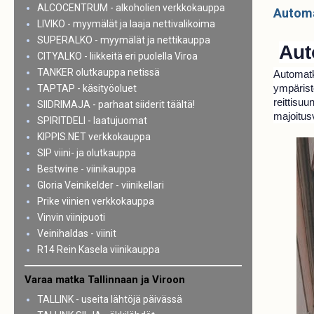
ALCOCENTRUM - alkoholien verkkokauppa
Automa
LIVIKO - myymälät ja laaja nettivalikoima
SUPERALKO - myymälät ja nettikauppa
Aut
CITYALKO - liikkeitä eri puolella Viroa
TANKER olutkauppa netissä
Automatk
ympärist
TAPTAP - käsityöoluet
reittisu
SIIDRIMAJA - parhaat siiderit täältä!
majoitus
SPIRITDELI - laatujuomat
KIPPIS.NET verkkokauppa
SIP viini- ja olutkauppa
Bestwine - viinikauppa
Gloria Veinikelder - viinikellari
Prike viinien verkkokauppa
Vinvin viinipuoti
Veinihaldas - viinit
R14 Rein Kasela viinikauppa
Varaa matka Tallinnaan ja Viroon
TALLINK - useita lähtöjä päivässä