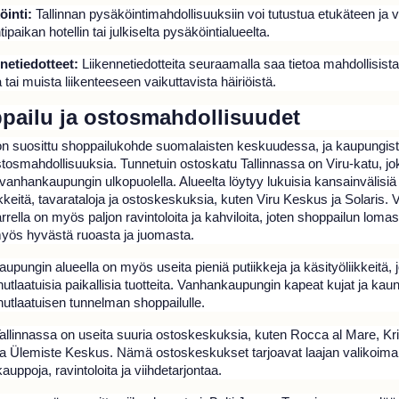
öinti:
Tallinnan pysäköintimahdollisuuksiin voi tutustua etukäteen ja 
ipaikan hotellin tai julkiselta pysäköintialueelta.
nnetiedotteet:
Liikennetiedotteita seuraamalla saa tietoa mahdollisista
 tai muista liikenteeseen vaikuttavista häiriöistä.
pailu ja ostosmahdollisuudet
 on suosittu shoppailukohde suomalaisten keskuudessa, ja kaupungist
tosmahdollisuuksia. Tunnetuin ostoskatu Tallinnassa on Viru-katu, jo
 vanhankaupungin ulkopuolella. Alueelta löytyy lukuisia kansainvälisiä
kkeitä, tavarataloja ja ostoskeskuksia, kuten Viru Keskus ja Solaris. V
rella on myös paljon ravintoloita ja kahviloita, joten shoppailun loma
myös hyvästä ruoasta ja juomasta.
pungin alueella on myös useita pieniä putiikkeja ja käsityöliikkeitä, j
nutlaatuisia paikallisia tuotteita. Vanhankaupungin kapeat kujat ja kaunii
nutlaatuisen tunnelman shoppailulle.
Tallinnassa on useita suuria ostoskeskuksia, kuten Rocca al Mare, Kri
a Ülemiste Keskus. Nämä ostoskeskukset tarjoavat laajan valikoim
 kauppoja, ravintoloita ja viihdetarjontaa.