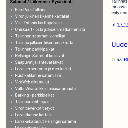
Tallinna
Satamat / Liikenne / Pysäköinti
muassa tu
EuroPark Tallinna
erityisen
Viron julkinen liikenne kartalla!
Visit Estonia karttapalvelu
at
17.1
Ühiskaart - osta julkisen matkat netistä
Tallinnan sataman vierailijat
Tallinna julkisen liikenteen kartta
Uude
Tallinnan parkkipaikat
Helsingin Satamat kotisivut
Tilaa:
B
Saapuvat ja lähtevät laivat
Laivojen seuranta ja merikartat
Ruuhkatilanne satamissa
ViroWeb aikataulut
Vältä Viharatikka Länsisatamasta!
Barking - parkkipaikat
Tallinnan reittiopas
Viron tieverkot tietyöt
Laivaliikenne kartalla
Laiva-aikataulut Helsingin satama