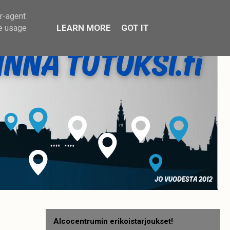
er-agent
LEARN MORE
GOT IT
te usage
Alcocentrumin erikoistarjoukset!