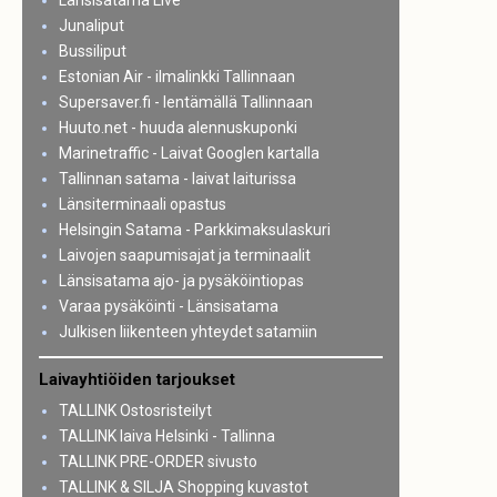
Länsisatama Live
Junaliput
Bussiliput
Estonian Air - ilmalinkki Tallinnaan
Supersaver.fi - lentämällä Tallinnaan
Huuto.net - huuda alennuskuponki
Marinetraffic - Laivat Googlen kartalla
Tallinnan satama - laivat laiturissa
Länsiterminaali opastus
Helsingin Satama - Parkkimaksulaskuri
Laivojen saapumisajat ja terminaalit
Länsisatama ajo- ja pysäköintiopas
Varaa pysäköinti - Länsisatama
Julkisen liikenteen yhteydet satamiin
Laivayhtiöiden tarjoukset
TALLINK Ostosristeilyt
TALLINK laiva Helsinki - Tallinna
TALLINK PRE-ORDER sivusto
TALLINK & SILJA Shopping kuvastot