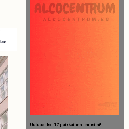
n
ista,
Uutuus! Iso 17 paikkainen limusiini!