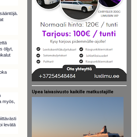
sääntöjä.
at
että
 öljyt,
ökalut
joka
Upea laivasivusto kaikille matkustajille
n
aa myös,
ttävästi
oi levätä