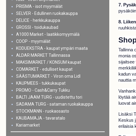
7. Pysäk
PRISMA - isot myymälät
pysäköint
SELVER - Edullinen ruokakauppa
DELICE - herkkukauppa
8. Liike
GROSSI - toidukaubad
ruuhkista
A1000 Market - laatikkomyymälä
Shop
COOP - myymälät
KODUEKSTRA - kaupat ympäri maata
Tallinna
ALDAR MARKET Tallinnassa
monia os
sijaitsee
MAKSIMARKET / KONSUM kaupat
merkkilii
COMARKET - edulliset kaupat
kadun var
SÄÄSTUMARKET - Viron oma Lidl
nauttia 
KAUPMEES - tukkukaupat
PROMO - Cash&Carry Tukku
Vanhankau
löytää ai
BALTI JAAM TURG - uudistettu tori
luovat ai
SADAMA TURG - sataman ruokakauppa
STOCKMANN - ruokaosasto
Lisäksi 
KAUBAMAJA - tavaratalo
Keskus j
Kariamarket
erilaisia