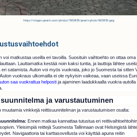
https://images.pexels.com/photos/1803859/pexels-photo-1803859.jpeg
ustusvaihtoehdot
n voi matkustaa useilla eri tavoilla. Suosituin vaihtoehto on ottaa oma
uttaan. Lauttamatka kestää noin kaksi tuntia, ja lauttoja lähtee useit
 eri satamista. Auton voi myös vuokrata, joko jo Suomesta tai sitten 
. Auton vuokraus ulkomailla ei ole nykyisin vaikeaa, vaan useissa Eu
auton saa vuokrattua helposti
ja ajaminen laadukkaalla vuokra-autolla
a.
tisuunnitelma ja varustautuminen
 muutamia vinkkejä reittisuunnitelman ja varustautumisen osalta:
isuunnitelma:
Ennen matkaa kannattaa tutustua eri reittivaihtoehtoihin 
 sopivin. Yleisimpiä reittejä Suomesta Tallinnaan ovat Helsingistä läht
eydet. Navigaattoria tai karttasovellusta voi käyttää apuna reitin