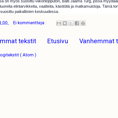
ssa on myös suosittu viikonlopputori, Balti Jaama Turg, jossa myydä
oreita elintarvikkeita, vaatteita, käsitöitä ja matkamuistoja. Tämä tor
 suosittu paikallisten keskuudessa.
9.00
Ei kommentteja :
mmat tekstit
Etusivu
Vanhemmat te
logitekstit ( Atom )