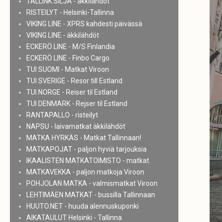
TALLINK SILJA - äkkilähdöt
RISTEILYT - Helsinki-Tallinna
VIKING LINE - XPRS kahdesti päivässä
VIKING LINE - äkkilähdöt
ECKERÖ LINE - M/S Finlandia
ECKERÖ LINE - Finbo Cargo
TUI SUOMI - Matkat Viroon
TUI SVERIGE - Resor till Estland
TUI NORGE - Reiser til Estland
TUI DENMARK - Rejser til Estland
RANTAPALLO - risteilyt
NAPSU - laivamatkat äkkilähdöt
MATKA HYRKÄS - Matkat Tallinnaan!
MATKAPOJAT - paljon hyviä tarjouksia
IKAALISTEN MATKATOIMISTO - matkat
MATKAVEKKA - paljon matkoja Viroon
POHJOLAN MATKA - valmismatkat Viroon
LEHTIMÄEN MATKAT - bussilla Tallinnaan
HUUTO.NET - huuda alennuskuponki
AIKATAULUT Helsinki - Tallinna