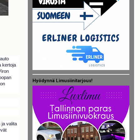
 auto
a kertoja
Viron
roopan
Hyödynnä Limusiinitarjous!
 on
ja valita
evät