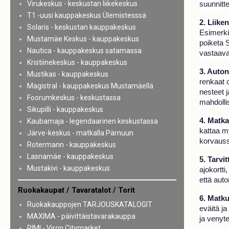
suunnitt
Virukeskus - keskustan liikekeskus
T1 -uusi kauppakeskus Ülemistesssä
2. Liike
Solaris - keskustan kauppakeskus
Esimerkik
Mustamäe Keskus - kauppakeskus
poiketa S
Nautica - kauppakeskus satamassa
vastaava
Kristiinekeskus - kauppakeskus
3. Auton
Mustikas - kauppakeskus
renkaat o
Magistral - kauppakeskus Mustamäellä
nesteet j
Foorumkeskus - keskustassa
mahdollis
Sikupilli - kauppakeskus
4. Matk
Kaubamaja - legendaarinen keskustassa
kattaa m
Järve-keskus - matkalla Pärnuun
korvauss
Rotermann - kauppakeskus
Lasnamäe - kauppakeskus
5. Tarvit
Mustakivi - kauppakeskus
ajokortti
että auto
Ruokakaupat / Tavaratalot / Torit
6. Matk
Ruokakauppojen TARJOUSKATALOGIT
eväitä ja
MAXIMA - päivittäistavarakauppa
ja venyt
RIMI - Viron Citymarket