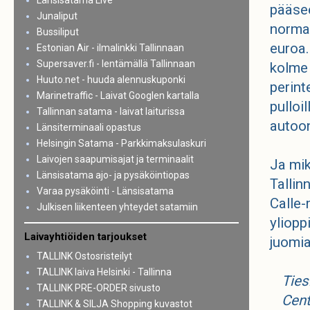
Länsisatama Live
pääsee
Junaliput
normaa
Bussiliput
euroa.
Estonian Air - ilmalinkki Tallinnaan
Supersaver.fi - lentämällä Tallinnaan
kolme 
Huuto.net - huuda alennuskuponki
perinte
Marinetraffic - Laivat Googlen kartalla
pulloi
Tallinnan satama - laivat laiturissa
autoo
Länsiterminaali opastus
Helsingin Satama - Parkkimaksulaskuri
Laivojen saapumisajat ja terminaalit
Ja mik
Länsisatama ajo- ja pysäköintiopas
Tallin
Varaa pysäköinti - Länsisatama
Calle-
Julkisen liikenteen yhteydet satamiin
yliopp
Laivayhtiöiden tarjoukset
juomia
TALLINK Ostosristeilyt
TALLINK laiva Helsinki - Tallinna
Ties
TALLINK PRE-ORDER sivusto
Cent
TALLINK & SILJA Shopping kuvastot