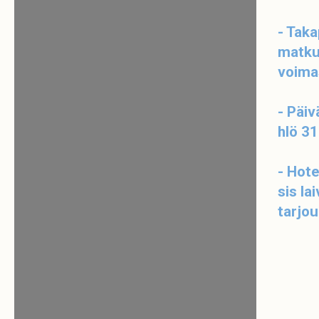
- Taka
matkus
voima
- Päiv
hlö 31
- Hote
sis la
tarjo