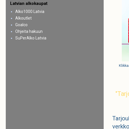
Latvian alkokaupat
Alko1000 Latvia
Alkoutlet
Goalco
Ohjeita hakuun
SuPerAlko Latvia
Klikka
"Tar
Tarjou
verkk