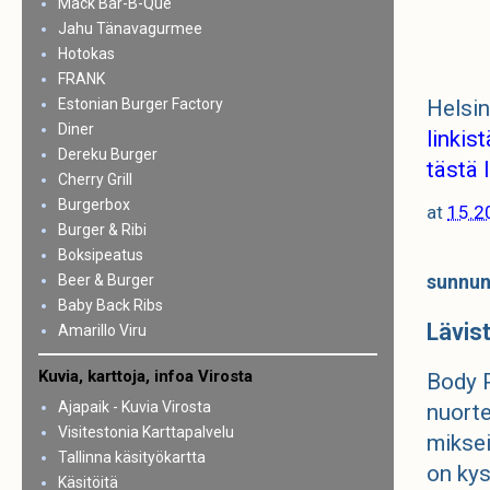
Mack Bar-B-Que
Jahu Tänavagurmee
Hotokas
FRANK
Estonian Burger Factory
Helsi
Diner
linkist
Dereku Burger
tästä l
Cherry Grill
Burgerbox
at
15.2
Burger & Ribi
Boksipeatus
Beer & Burger
sunnun
Baby Back Ribs
Lävist
Amarillo Viru
Kuvia, karttoja, infoa Virosta
Body P
Ajapaik - Kuvia Virosta
nuorte
Visitestonia Karttapalvelu
miksei
Tallinna käsityökartta
on kys
Käsitöitä