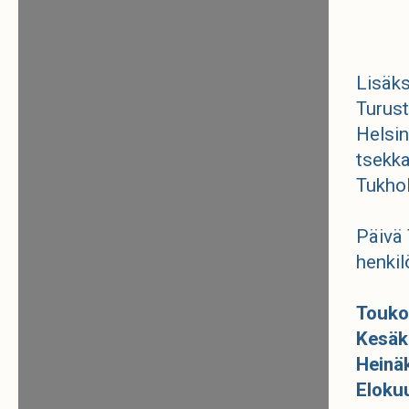
Lisäks
Turust
Helsin
tsekka
Tukho
Päivä 
henkil
Touko
Kesäku
Heinäk
Elokuu