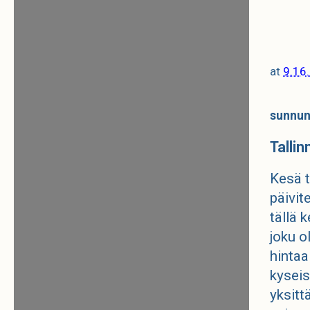
at
9.16
sunnun
Talli
Kesä t
päivit
tällä 
joku o
hintaa
kyseis
yksitt