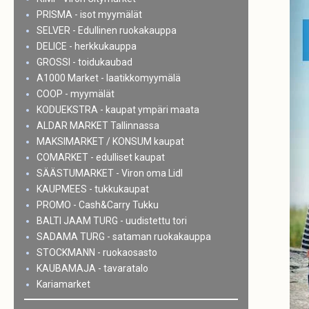
PRISMA - isot myymälät
SELVER - Edullinen ruokakauppa
DELICE - herkkukauppa
GROSSI - toidukaubad
A1000 Market - laatikkomyymälä
COOP - myymälät
KODUEKSTRA - kaupat ympäri maata
ALDAR MARKET Tallinnassa
MAKSIMARKET / KONSUM kaupat
COMARKET - edulliset kaupat
SÄÄSTUMARKET - Viron oma Lidl
KAUPMEES - tukkukaupat
PROMO - Cash&Carry Tukku
BALTI JAAM TURG - uudistettu tori
SADAMA TURG - sataman ruokakauppa
STOCKMANN - ruokaosasto
KAUBAMAJA - tavaratalo
Kariamarket