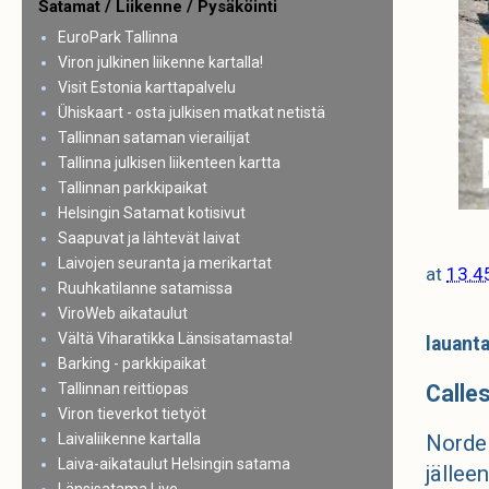
Satamat / Liikenne / Pysäköinti
EuroPark Tallinna
Viron julkinen liikenne kartalla!
Visit Estonia karttapalvelu
Ühiskaart - osta julkisen matkat netistä
Tallinnan sataman vierailijat
Tallinna julkisen liikenteen kartta
Tallinnan parkkipaikat
Helsingin Satamat kotisivut
Saapuvat ja lähtevät laivat
Laivojen seuranta ja merikartat
at
13.4
Ruuhkatilanne satamissa
ViroWeb aikataulut
Vältä Viharatikka Länsisatamasta!
lauant
Barking - parkkipaikat
Tallinnan reittiopas
Calle
Viron tieverkot tietyöt
Laivaliikenne kartalla
Norde
Laiva-aikataulut Helsingin satama
jällee