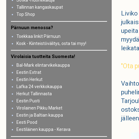
Sotka -Huonekaluja
Tallinnan kangaskaupat
Liviko
Top Shop
julkai
Pärnuun menossa?
upeita
Tsekkaa linkit Pärnuun
myydää
Kosk - Kiinteistövälitys, osta tai myy!
leikat
Virolaisia tuotteita Suomesta!
"Ota p
Bal-Mark elintarvikekauppa
Eestin Extrat
Eestin Herkut
Vaihto
Lafka 24 verkkokauppa
puheli
Herkut Tallinnasta
Tarjou
Eestin Puoti
Virolainen Pikku Market
ostoks
Eestin ja Baltian kauppa
jällee
Eesti Pood
Eestiläinen kauppa - Kerava