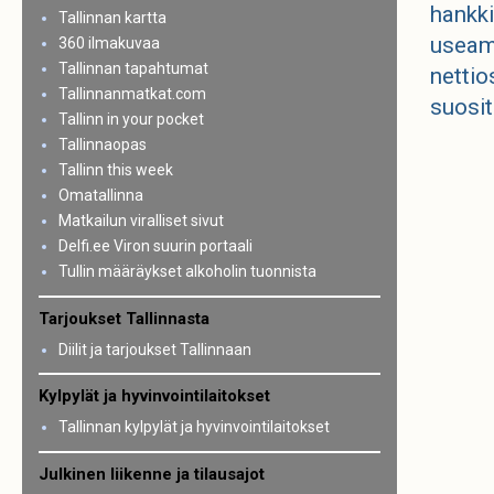
hankk
Tallinnan kartta
useamm
360 ilmakuvaa
Tallinnan tapahtumat
nettios
Tallinnanmatkat.com
suosite
Tallinn in your pocket
Tallinnaopas
Tallinn this week
Omatallinna
Matkailun viralliset sivut
Delfi.ee Viron suurin portaali
Tullin määräykset alkoholin tuonnista
Tarjoukset Tallinnasta
Diilit ja tarjoukset Tallinnaan
Kylpylät ja hyvinvointilaitokset
Tallinnan kylpylät ja hyvinvointilaitokset
Julkinen liikenne ja tilausajot