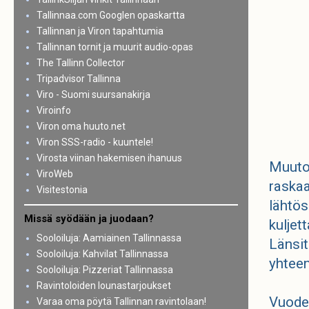
Tallinnaa.com Googlen opaskartta
Tallinnan ja Viron tapahtumia
Tallinnan tornit ja muurit audio-opas
The Tallinn Collector
Tripadvisor Tallinna
Viro - Suomi suursanakirja
Viroinfo
Viron oma huuto.net
Viron SSS-radio - kuuntele!
Virosta viinan hakemisen ihanuus
Muuto
ViroWeb
raskaa
Visitestonia
lähtös
Missä syödään ja juodaan?
kuljet
Sooloiluja: Aamiainen Tallinnassa
Länsit
Sooloiluja: Kahvilat Tallinnassa
yhteen
Sooloiluja: Pizzeriat Tallinnassa
Ravintoloiden lounastarjoukset
Vuoden
Varaa oma pöytä Tallinnan ravintolaan!