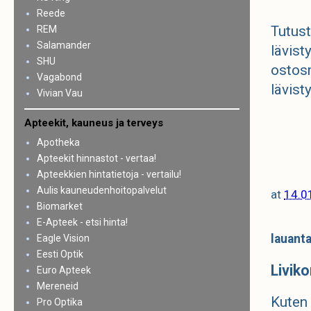
Reede
Tutu
REM
Salamander
lävist
SHU
ostosm
Vagabond
lävist
Vivian Vau
Apteekit, kauneus ja terveys
Apotheka
Apteekit hinnastot - vertaa!
Apteekkien hintatietoja - vertailu!
Aulis kauneudenhoitopalvelut
at
14.0
Biomarket
E-Apteek - etsi hinta!
lauant
Eagle Vision
Eesti Optik
Livik
Euro Apteek
Mereneid
Kuten 
Pro Optika