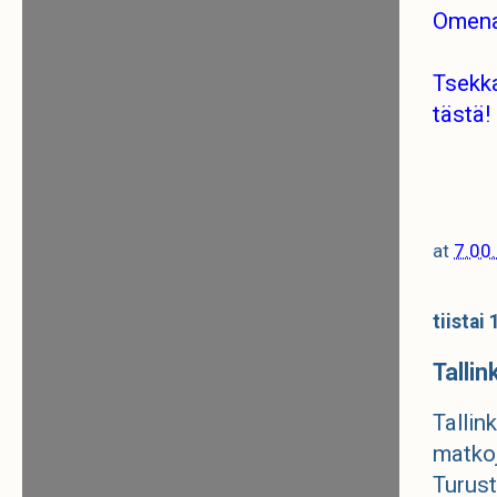
Omena 
Tsekka
tästä!
at
7.00
tiistai
Tallin
Tallin
matkoj
Turust