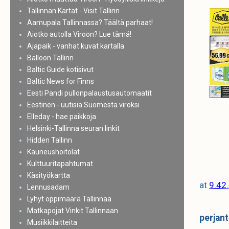
Tallinnan Kartat - Visit Tallinn
Aamupala Tallinnassa? Täältä parhaat!
Aiotko autolla Viroon? Lue tämä!
Ajapaik - vanhat kuvat kartalla
Balloon Tallinn
Baltic Guide kotisivut
Baltic News for Finns
Eesti Pandi pullonpalaustusautomaatit
Eestinen - uutisia Suomesta viroksi
Elleday - hae paikkoja
Helsinki-Tallinna seuran linkit
Hidden Tallinn
Kauneushoitolat
Kulttuuritapahtumat
Käsityökartta
at
9.42
Lennusadam
Lyhyt oppimäärä Tallinnaa
Matkapojat Vinkit Tallinnaan
perjan
Musiikkilaitteita