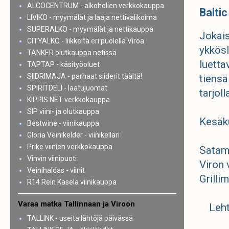
ALCOCENTRUM - alkoholien verkkokauppa
Balti
LIVIKO - myymälät ja laaja nettivalikoima
SUPERALKO - myymälät ja nettikauppa
Jokais
CITYALKO - liikkeitä eri puolella Viroa
ykkösl
TANKER olutkauppa netissä
luetta
TAPTAP - käsityöoluet
SIIDRIMAJA - parhaat siiderit täältä!
tiensä
SPIRITDELI - laatujuomat
tarjoll
KIPPIS.NET verkkokauppa
SIP viini- ja olutkauppa
Kesäk
Bestwine - viinikauppa
Gloria Veinikelder - viinikellari
Prike viinien verkkokauppa
Satama
Vinvin viinipuoti
Viron 
Veinihaldas - viinit
Grilli
R14 Rein Kasela viinikauppa
Varaa matka Tallinnaan ja Viroon
Leht
TALLINK - useita lähtöjä päivässä