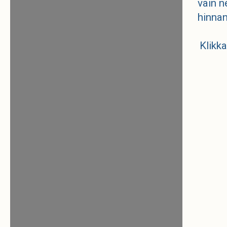
vain n
hinnan
Klikka