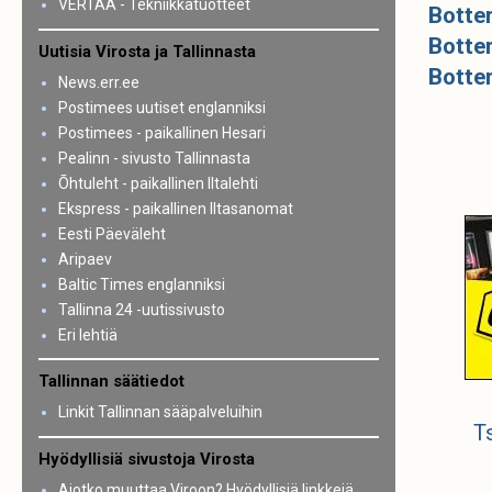
VERTAA - Tekniikkatuotteet
Botte
Botte
Uutisia Virosta ja Tallinnasta
Botter
News.err.ee
Postimees uutiset englanniksi
Postimees - paikallinen Hesari
Pealinn - sivusto Tallinnasta
Õhtuleht - paikallinen Iltalehti
Ekspress - paikallinen Iltasanomat
Eesti Päeväleht
Aripaev
Baltic Times englanniksi
Tallinna 24 -uutissivusto
Eri lehtiä
Tallinnan säätiedot
Linkit Tallinnan sääpalveluihin
T
Hyödyllisiä sivustoja Virosta
Aiotko muuttaa Viroon? Hyödyllisiä linkkejä