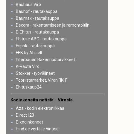
Bauhaus Viro
Bauhof - rautakauppa
Baumax - rautakauppa
Decora - rakentamiseen ja remontoitiin
E-Ehitus - rautakauppa
Ehituse ABC - rautakauppa
Espak - rautakauppa
FEB by Ahlsell
Interbauen Rakennustarvikkeet
K-Rauta Viro
Stokker - työvälineet
Tooriistamarket, Viron "IKH"
Ehituskaup24
Kodinkoneita netistä - Virosta
Aza - kodin elektroniikkaa
Direct123
E-kodinkoneet
Hind.ee vertaile hintoja!