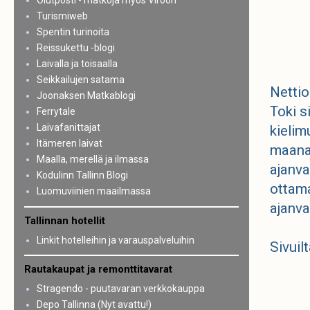
Olutposti - matkoja myös Viroon
Turismiweb
Spentin turinoita
Reissukettu -blogi
Laivalla ja toisaalla
Seikkailujen satama
Netti
Joonaksen Matkablogi
Toki s
Ferrytale
Laivafanittajat
kielim
Itämeren laivat
maanan
Maalla, merellä ja ilmassa
ajanva
Kodulinn Tallinn Blogi
ottama
Luomuviinien maailmassa
ajanva
Tallinnan hotellit
Linkit hotelleihin ja varauspalveluihin
Sivuil
Rautakaupat ja remonttitavarat
Stragendo - puutavaran verkkokauppa
Depo Tallinna (Nyt avattu!)