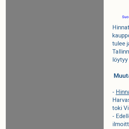
Suos
Hinnat
kauppo
tulee 
Tallin
löytyy
Muuta
-
Hinn
Harvas
toki V
- Edel
ilmoit