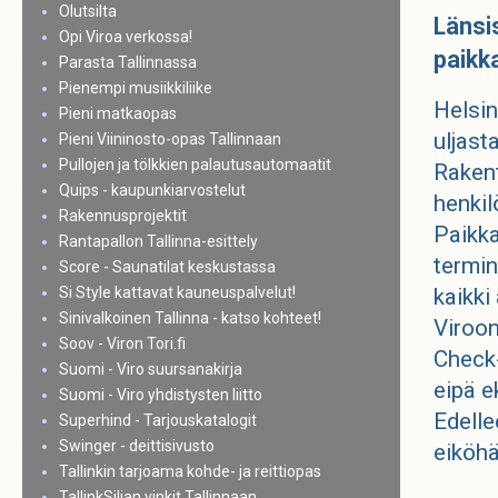
Olutsilta
Länsi
Opi Viroa verkossa!
paikk
Parasta Tallinnassa
Pienempi musiikkiliike
Helsin
Pieni matkaopas
uljast
Pieni Viininosto-opas Tallinnaan
Pullojen ja tölkkien palautusautomaatit
Rakent
Quips - kaupunkiarvostelut
henkil
Rakennusprojektit
Paikka
Rantapallon Tallinna-esittely
termin
Score - Saunatilat keskustassa
Si Style kattavat kauneuspalvelut!
kaikki
Sinivalkoinen Tallinna - katso kohteet!
Viroon
Soov - Viron Tori.fi
Check-
Suomi - Viro suursanakirja
eipä e
Suomi - Viro yhdistysten liitto
Edelle
Superhind - Tarjouskatalogit
Swinger - deittisivusto
eiköhä
Tallinkin tarjoama kohde- ja reittiopas
TallinkSiljan vinkit Tallinnaan