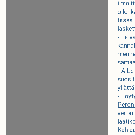
ilmoitt
ollenk
tässä 
lasket
-
Laiv
kannal
mennen
samaa 
-
A Le
suosit
yllätt
-
Löyt
Peron
vertai
laatik
Kahlaa