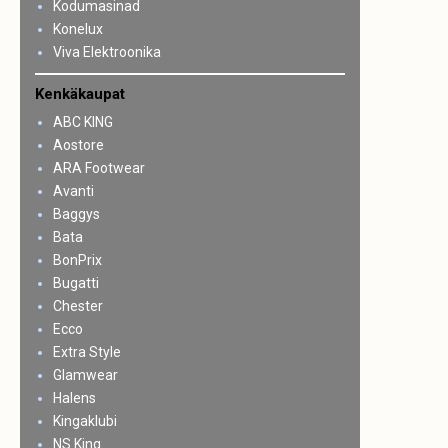
Kodumasinad
Konelux
Viva Elektroonika
Kenkäkaupat
ABC KING
Aostore
ARA Footwear
Avanti
Baggys
Bata
BonPrix
Bugatti
Chester
Ecco
Extra Style
Glamwear
Halens
Kingaklubi
NS King