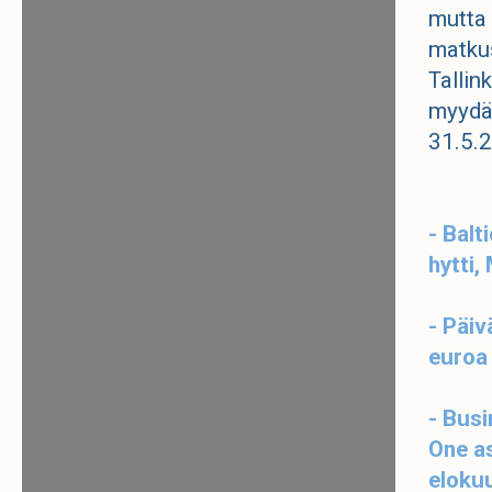
mutta 
matkus
Tallin
myydää
31.5.2
- Balt
hytti,
- Päiv
euroa
- Bus
One as
eloku