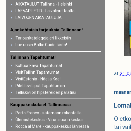
AIKATAULUT Tallinna - Helsinki
LAEVAPILETID - Laivaliput täältä
LAIVOJEN AIKATAULUJA
Ajankohtaisia tarjouksia Tallinnaan!
Tarjouskatalogeja eri liikkeisiin
Lue uusin Baltic Guide tästä!
Tallinnan Tapahtumat!
Kultuurikava Tapahtumat
VisitTallinn Tapahtumat
at
21.0
VisitEstonia - Näe ja Koe!
Piletilevi Liput Tapahtumiin
maanan
Telliskivi on hipstereiden paratiisi
Lomal
Kauppakeskukset Tallinnassa
Porto Franco - satamaan rakenteilla
Oletko
Ülemistekeskus - Viron suurin keskus
tai va
Rocca al Mare - kauppakeskus lännessä