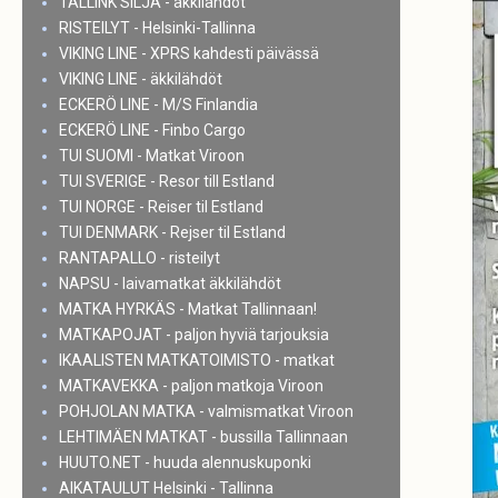
TALLINK SILJA - äkkilähdöt
RISTEILYT - Helsinki-Tallinna
VIKING LINE - XPRS kahdesti päivässä
VIKING LINE - äkkilähdöt
ECKERÖ LINE - M/S Finlandia
ECKERÖ LINE - Finbo Cargo
TUI SUOMI - Matkat Viroon
TUI SVERIGE - Resor till Estland
TUI NORGE - Reiser til Estland
TUI DENMARK - Rejser til Estland
RANTAPALLO - risteilyt
NAPSU - laivamatkat äkkilähdöt
MATKA HYRKÄS - Matkat Tallinnaan!
MATKAPOJAT - paljon hyviä tarjouksia
IKAALISTEN MATKATOIMISTO - matkat
MATKAVEKKA - paljon matkoja Viroon
POHJOLAN MATKA - valmismatkat Viroon
LEHTIMÄEN MATKAT - bussilla Tallinnaan
HUUTO.NET - huuda alennuskuponki
AIKATAULUT Helsinki - Tallinna