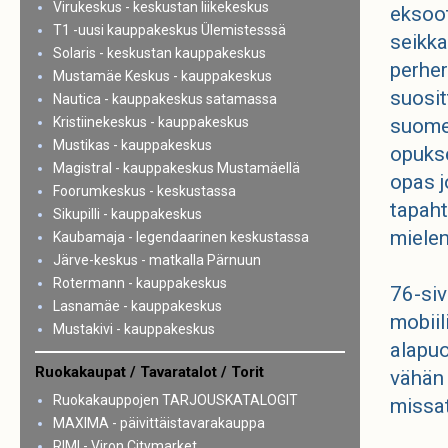
Virukeskus - keskustan liikekeskus
eksoot
T1 -uusi kauppakeskus Ülemistesssä
seikka
Solaris - keskustan kauppakeskus
perher
Mustamäe Keskus - kauppakeskus
suosi
Nautica - kauppakeskus satamassa
Kristiinekeskus - kauppakeskus
suomen
Mustikas - kauppakeskus
opukse
Magistral - kauppakeskus Mustamäellä
opas 
Foorumkeskus - keskustassa
tapaht
Sikupilli - kauppakeskus
mielen
Kaubamaja - legendaarinen keskustassa
Järve-keskus - matkalla Pärnuun
Rotermann - kauppakeskus
76-siv
Lasnamäe - kauppakeskus
mobiil
Mustakivi - kauppakeskus
alapuo
Ruokakaupat / Tavaratalot / Torit
vähän 
Ruokakauppojen TARJOUSKATALOGIT
missa
MAXIMA - päivittäistavarakauppa
RIMI - Viron Citymarket