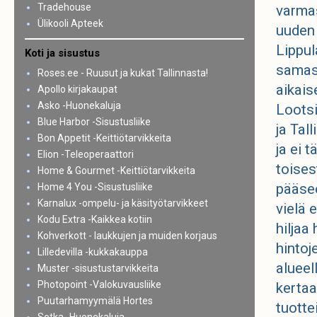
Tradehouse
varmas
Ülikooli Apteek
uuden
Lippul
Koti ja sisustus
samas
Roses.ee - Ruusut ja kukat Tallinnasta!
aikais
Apollo kirjakaupat
Asko -Huonekaluja
Lootsi
Blue Harbor -Sisustusliike
ja Tal
Bon Appetit -Keittiötarvikkeita
ja ei 
Elion -Teleoperaattori
toises
Home & Gourmet -Keittiötarvikkeita
pääsee
Home 4 You -Sisustusliike
Karnalux -ompelu- ja käsityötarvikkeet
vielä 
Kodu Extra -Kaikkea kotiin
hiljaa
Kohverkott - laukkujen ja muiden korjaus
hinto
Lilledevilla -kukkakauppa
alueel
Muster -sisustustarvikkeita
Photopoint -Valokuvausliike
kertaa
Puutarhamyymälä Hortes
tuotte