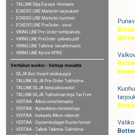
TALLINK Silja Europa -hinnasto
ECKERÖ LINE Marketin tarjoukset
ECKERÖ LINE Marketin tuotteet
Punavi
ECKERÖ LINE PreOrder - sivut
Botte
VIKING LINE Pre-Order nettipalvelu
Botte
VIKING LINE PreOrder -palvelu pdf
VIKING LINE Tallinna -laivahinnasto
VIKING LINE Xprice XPRS
Valkov
Botte
Vertailun vuoksi - hintoja muualta
Botte
SILJA Bon Vivant viinikauppa
TALLINK SILJA Pre-Order Tukholma
Kuohuv
TALLINK SILJA tarjouskuvastot
TALLINK SILJA Tukholman linja Tax Free
tarjou
VERTAA - Alkon oma hinnasto
Botte
VERTAA - Apteekkien hintatietoja
VERTAA - Isokaato Alkon väkevät
Valik
VERTAA - Systembolaget Ruotsi hinnat
VERTAA - Tallink Tallinna-Tukholma
Botte