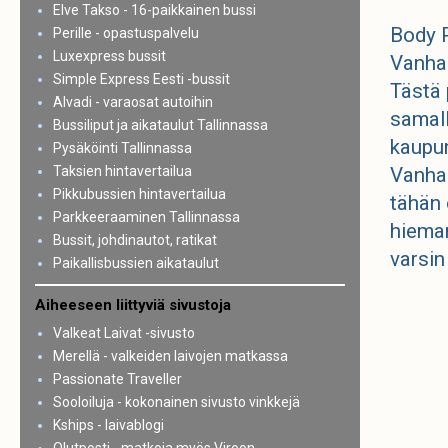
Elve Takso - 16-paikkainen bussi
Body P
Perille - opastuspalvelu
Luxexpress bussit
Vanhan
Simple Express Eesti -bussit
Tästä 
Alvadi - varaosat autoihin
samall
Bussiliput ja aikataulut Tallinnassa
kaupun
Pysäköinti Tallinnassa
Taksien hintavertailua
Vanhan
Pikkubussien hintavertailua
tähän 
Parkkeeraaminen Tallinnassa
hieman
Bussit, johdinautot, ratikat
varsin
Paikallisbussien aikataulut
Aiheeseen liittyviä sivustoja
Valkeat Laivat -sivusto
Merellä - valkeiden laivojen matkassa
Passionate Traveller
Sooloiluja - kokonainen sivusto vinkkejä
Kships - laivablogi