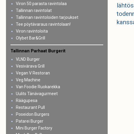
Viron 50 parasta ravintolaa
lähtös
Tallinnan ravintolat
todenn
Tallinnan ravintoloiden tarjoukset
kanssa
Tee pöytävaraus ravintolaan!
Viron ravintoloita
Olybet Bar&Grill
Tallinnan Parhaat Burgerit
VLND Burger
Vesivärava Grill
Vegan V Restoran
Veg Machine
Van Foodie Ruokarekka
Uulits Tänävagurmeet
Räägupesa
Restaurant Pull
Poseidon Burgers
Patarei Burger
Mini Burger Factory