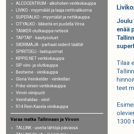
ALCOCENTRUM - alkoholien verkkokauppa
Livik
LIVIKO - myymälät ja laaja nettivalikoima
SUPERALKO - myymälät ja nettikauppa
Joulu 
CITYALKO - liikkeitä eri puolella Viroa
enää p
TANKER olutkauppa netissä
Tallin
TAPTAP - käsityöoluet
SIIDRIMAJA - parhaat siiderit täältä!
superl
SPIRITDELI - laatujuomat
KIPPIS.NET verkkokauppa
Tilaa 
SIP viini- ja olutkauppa
Tallin
Bestwine - viinikauppa
hinnoi
Gloria Veinikelder - viinikellari
Prike viinien verkkokauppa
teet m
Vinvin viinipuoti
Veinihaldas - viinit
Esimer
R14 Rein Kasela viinikauppa
olevie
Varaa matka Tallinnaan ja Viroon
1300 t
TALLINK - useita lähtöjä päivässä