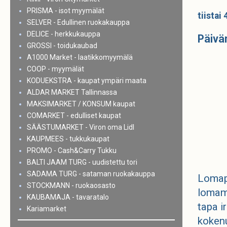
PRISMA - isot myymälät
tiistai
SELVER - Edullinen ruokakauppa
DELICE - herkkukauppa
Päivär
GROSSI - toidukaubad
A1000 Market - laatikkomyymälä
COOP - myymälät
KODUEKSTRA - kaupat ympäri maata
ALDAR MARKET Tallinnassa
MAKSIMARKET / KONSUM kaupat
COMARKET - edulliset kaupat
SÄÄSTUMARKET - Viron oma Lidl
KAUPMEES - tukkukaupat
PROMO - Cash&Carry Tukku
BALTI JAAM TURG - uudistettu tori
SADAMA TURG - sataman ruokakauppa
Lomapä
STOCKMANN - ruokaosasto
lomama
KAUBAMAJA - tavaratalo
tapa i
Kariamarket
kokenu