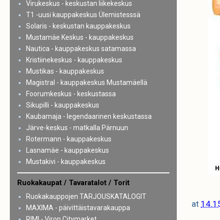
Virukeskus - keskustan liikekeskus
T1 -uusi kauppakeskus Ülemistesssä
Solaris - keskustan kauppakeskus
Mustamäe Keskus - kauppakeskus
Nautica - kauppakeskus satamassa
Kristiinekeskus - kauppakeskus
Mustikas - kauppakeskus
Magistral - kauppakeskus Mustamäellä
Foorumkeskus - keskustassa
Sikupilli - kauppakeskus
Kaubamaja - legendaarinen keskustassa
Järve-keskus - matkalla Pärnuun
Rotermann - kauppakeskus
Lasnamäe - kauppakeskus
Mustakivi - kauppakeskus
Ruokakaupat / Tavaratalot / Torit
Ruokakauppojen TARJOUSKATALOGIT
at
14.1
MAXIMA - päivittäistavarakauppa
RIMI - Viron Citymarket