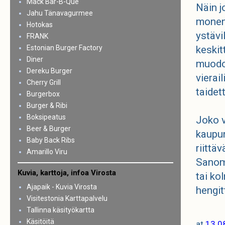
Mack Bar-B-Que
Näin j
Jahu Tänavagurmee
monenl
Hotokas
ystävi
FRANK
Estonian Burger Factory
keskit
Diner
muodos
Dereku Burger
vierai
Cherry Grill
taidet
Burgerbox
Burger & Ribi
Boksipeatus
Joko v
Beer & Burger
kaupun
Baby Back Ribs
riittä
Amarillo Viru
Sanoma
Kuvia, karttoja, infoa Virosta
tai ko
Ajapaik - Kuvia Virosta
hengit
Visitestonia Karttapalvelu
Tallinna käsityökartta
Käsitöitä
at
13.0