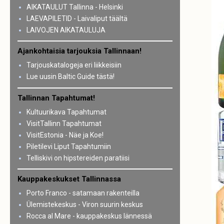
AIKATAULUT Tallinna - Helsinki
LAEVAPILETID - Laivaliput täältä
LAIVOJEN AIKATAULUJA
Ajankohtaisia tarjouksia Tallinnaan!
Tarjouskatalogeja eri liikkeisiin
Lue uusin Baltic Guide tästä!
Tallinnan Tapahtumat!
Kultuurikava Tapahtumat
VisitTallinn Tapahtumat
VisitEstonia - Näe ja Koe!
Piletilevi Liput Tapahtumiin
Telliskivi on hipstereiden paratiisi
Kauppakeskukset Tallinnassa
Porto Franco - satamaan rakenteilla
Ülemistekeskus - Viron suurin keskus
Rocca al Mare - kauppakeskus lännessä