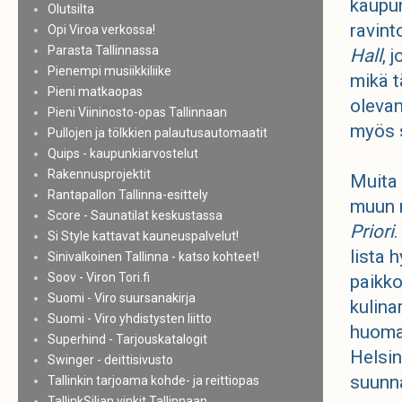
kaupun
Olutsilta
ravint
Opi Viroa verkossa!
Parasta Tallinnassa
Hall
, 
Pienempi musiikkiliike
mikä t
Pieni matkaopas
olevan
Pieni Viininosto-opas Tallinnaan
myös s
Pullojen ja tölkkien palautusautomaatit
Quips - kaupunkiarvostelut
Rakennusprojektit
Muita 
Rantapallon Tallinna-esittely
muun
Score - Saunatilat keskustassa
Priori
.
Si Style kattavat kauneuspalvelut!
lista h
Sinivalkoinen Tallinna - katso kohteet!
Soov - Viron Tori.fi
paikko
Suomi - Viro suursanakirja
kulina
Suomi - Viro yhdistysten liitto
huomat
Superhind - Tarjouskatalogit
Helsin
Swinger - deittisivusto
suunna
Tallinkin tarjoama kohde- ja reittiopas
TallinkSiljan vinkit Tallinnaan