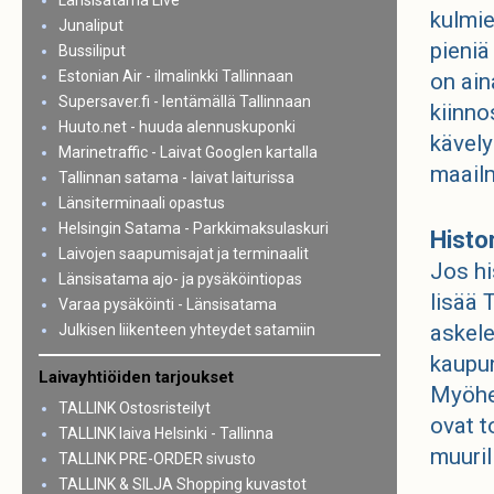
Länsisatama Live
kulmie
Junaliput
pieniä
Bussiliput
Estonian Air - ilmalinkki Tallinnaan
on ain
Supersaver.fi - lentämällä Tallinnaan
kiinno
Huuto.net - huuda alennuskuponki
kävely
Marinetraffic - Laivat Googlen kartalla
maail
Tallinnan satama - laivat laiturissa
Länsiterminaali opastus
Helsingin Satama - Parkkimaksulaskuri
Histo
Laivojen saapumisajat ja terminaalit
Jos hi
Länsisatama ajo- ja pysäköintiopas
lisää 
Varaa pysäköinti - Länsisatama
askel
Julkisen liikenteen yhteydet satamiin
kaupun
Laivayhtiöiden tarjoukset
Myöhe
TALLINK Ostosristeilyt
ovat t
TALLINK laiva Helsinki - Tallinna
muuril
TALLINK PRE-ORDER sivusto
TALLINK & SILJA Shopping kuvastot