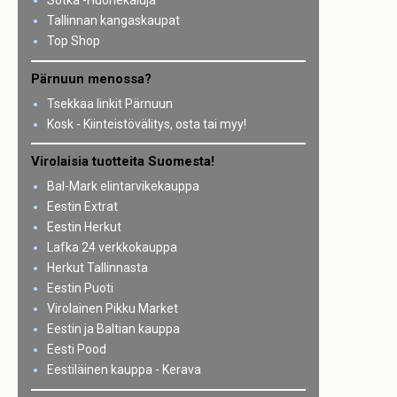
Sotka -Huonekaluja
Tallinnan kangaskaupat
Top Shop
Pärnuun menossa?
Tsekkaa linkit Pärnuun
Kosk - Kiinteistövälitys, osta tai myy!
Virolaisia tuotteita Suomesta!
Bal-Mark elintarvikekauppa
Eestin Extrat
Eestin Herkut
Lafka 24 verkkokauppa
Herkut Tallinnasta
Eestin Puoti
Virolainen Pikku Market
Eestin ja Baltian kauppa
Eesti Pood
Eestiläinen kauppa - Kerava