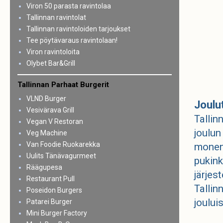
Viron 50 parasta ravintolaa
Tallinnan ravintolat
Tallinnan ravintoloiden tarjoukset
Tee pöytävaraus ravintolaan!
Viron ravintoloita
Olybet Bar&Grill
Tallinnan Parhaat Burgerit
VLND Burger
Joulu
Vesivärava Grill
Tallin
Vegan V Restoran
joulun
Veg Machine
Van Foodie Ruokarekka
monenl
Uulits Tänävagurmeet
pukink
Räägupesa
järjes
Restaurant Pull
Tallin
Poseidon Burgers
joului
Patarei Burger
Mini Burger Factory