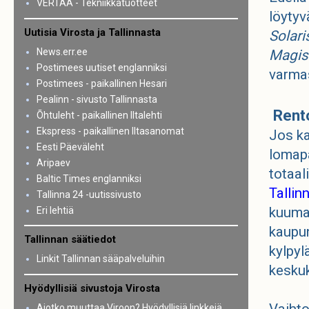
VERTAA - Tekniikkatuotteet
löytyv
Uutisia Virosta ja Tallinnasta
Solari
News.err.ee
Magist
Postimees uutiset englanniksi
varmas
Postimees - paikallinen Hesari
Pealinn - sivusto Tallinnasta
Rento
Õhtuleht - paikallinen Iltalehti
Ekspress - paikallinen Iltasanomat
Jos ka
Eesti Päeväleht
lomapä
Aripaev
totaal
Baltic Times englanniksi
Tallin
Tallinna 24 -uutissivusto
kuumat
Eri lehtiä
kaupun
Tallinnan säätiedot
kylpyl
Linkit Tallinnan sääpalveluihin
kesku
Hyödyllisiä sivustoja Virosta
Vaihto
Aiotko muuttaa Viroon? Hyödyllisiä linkkejä