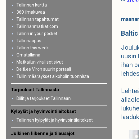
Tallinnan kartta
360 ilmakuvaa
maanan
Tallinnan tapahtumat
Tallinnanmatkat.com
Balti
Tallinn in your pocket
Tallinnaopas
Jouluk
Tallinn this week
Omatallinna
uusin 
Matkailun viralliset sivut
ihan p
Delfi.ee Viron suurin portaali
lehdes
Tullin määräykset alkoholin tuonnista
Tarjoukset Tallinnasta
Lehte
Diilit ja tarjoukset Tallinnaan
allaol
lukuhe
Kylpylät ja hyvinvointilaitokset
laaduk
Tallinnan kylpylät ja hyvinvointilaitokset
Julkinen liikenne ja tilausajot