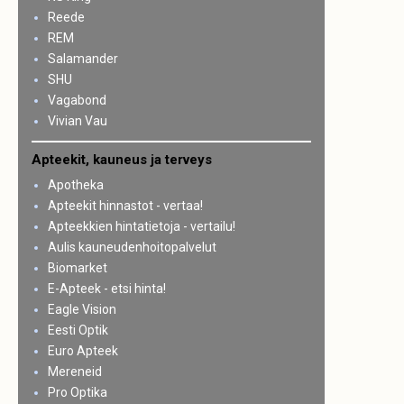
Reede
REM
Salamander
SHU
Vagabond
Vivian Vau
Apteekit, kauneus ja terveys
Apotheka
Apteekit hinnastot - vertaa!
Apteekkien hintatietoja - vertailu!
Aulis kauneudenhoitopalvelut
Biomarket
E-Apteek - etsi hinta!
Eagle Vision
Eesti Optik
Euro Apteek
Mereneid
Pro Optika