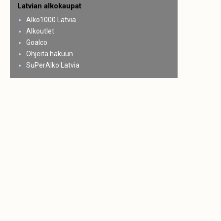
Latvian alkokaupat
Alko1000 Latvia
Alkoutlet
Goalco
Ohjeita hakuun
SuPerAlko Latvia