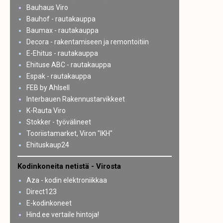
Bauhaus Viro
Bauhof - rautakauppa
Baumax - rautakauppa
Decora - rakentamiseen ja remontoitiin
E-Ehitus - rautakauppa
Ehituse ABC - rautakauppa
Espak - rautakauppa
FEB by Ahlsell
Interbauen Rakennustarvikkeet
K-Rauta Viro
Stokker - työvälineet
Tooriistamarket, Viron "IKH"
Ehituskaup24
Kodinkoneita netistä - Virosta
Aza - kodin elektroniikkaa
Direct123
E-kodinkoneet
Hind.ee vertaile hintoja!