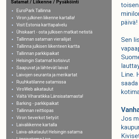
Satamat / Liikenne / Pysäköinti
toisen
EuroPark Tallinna
minilo
Viron julkinen liikenne kartalla!
päivä!
Visit Estonia karttapalvelu
Ühiskaart - osta julkisen matkat netistä
Sen li
Tallinnan sataman vierailijat
Tallinna julkisen liikenteen kartta
vapaap
Tallinnan parkkipaikat
Suomen
Helsingin Satamat kotisivut
lautta
Saapuvat ja lähtevät laivat
Line. 
Laivojen seuranta ja merikartat
saada 
Ruuhkatilanne satamissa
ViroWeb aikataulut
kotima
Vältä Viharatikka Länsisatamasta!
Barking - parkkipaikat
Vanha
Tallinnan reittiopas
Jos ma
Viron tieverkot tietyöt
Laivaliikenne kartalla
kaupun
Laiva-aikataulut Helsingin satama
Kivise