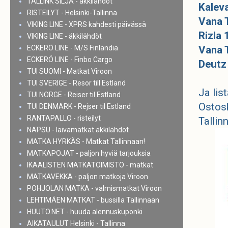
TALLINK SILJA - äkkilähdöt
Kalev
RISTEILYT - Helsinki-Tallinna
Vana T
VIKING LINE - XPRS kahdesti päivässä
Rizla
VIKING LINE - äkkilähdöt
ECKERÖ LINE - M/S Finlandia
Vana T
ECKERÖ LINE - Finbo Cargo
Deutz
TUI SUOMI - Matkat Viroon
TUI SVERIGE - Resor till Estland
Ja lis
TUI NORGE - Reiser til Estland
Ostosk
TUI DENMARK - Rejser til Estland
RANTAPALLO - risteilyt
Tallin
NAPSU - laivamatkat äkkilähdöt
MATKA HYRKÄS - Matkat Tallinnaan!
MATKAPOJAT - paljon hyviä tarjouksia
IKAALISTEN MATKATOIMISTO - matkat
MATKAVEKKA - paljon matkoja Viroon
POHJOLAN MATKA - valmismatkat Viroon
LEHTIMÄEN MATKAT - bussilla Tallinnaan
HUUTO.NET - huuda alennuskuponki
AIKATAULUT Helsinki - Tallinna