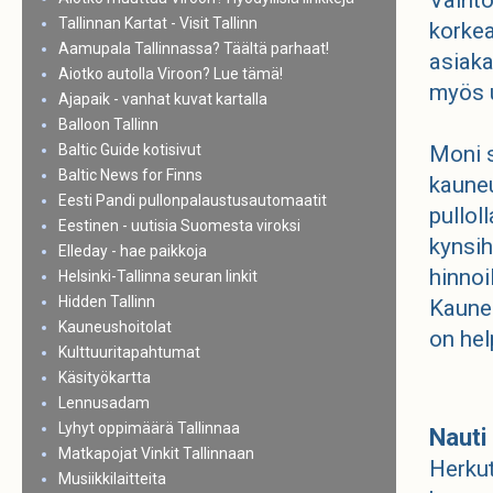
Tallinnan Kartat - Visit Tallinn
korkea
Aamupala Tallinnassa? Täältä parhaat!
asiaka
Aiotko autolla Viroon? Lue tämä!
myös u
Ajapaik - vanhat kuvat kartalla
Balloon Tallinn
Baltic Guide kotisivut
Moni s
Baltic News for Finns
kauneu
Eesti Pandi pullonpalaustusautomaatit
pullol
Eestinen - uutisia Suomesta viroksi
kynsih
Elleday - hae paikkoja
hinnoi
Helsinki-Tallinna seuran linkit
Hidden Tallinn
Kauneu
Kauneushoitolat
on hel
Kulttuuritapahtumat
Käsityökartta
Lennusadam
Lyhyt oppimäärä Tallinnaa
Nauti
Matkapojat Vinkit Tallinnaan
Herkut
Musiikkilaitteita