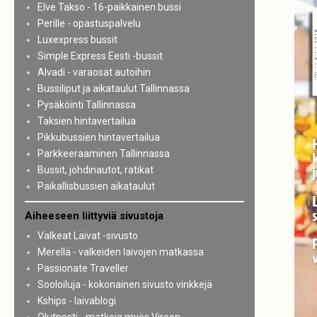
Elve Takso - 16-paikkainen bussi
Perille - opastuspalvelu
Luxexpress bussit
Simple Express Eesti -bussit
Alvadi - varaosat autoihin
Bussiliput ja aikataulut Tallinnassa
Pysäköinti Tallinnassa
Taksien hintavertailua
Pikkubussien hintavertailua
Parkkeeraaminen Tallinnassa
Bussit, johdinautot, ratikat
Paikallisbussien aikataulut
Aiheeseen liittyviä sivustoja
Valkeat Laivat -sivusto
Merellä - valkeiden laivojen matkassa
Passionate Traveller
Sooloiluja - kokonainen sivusto vinkkejä
Kships - laivablogi