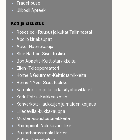
Tradehouse
Ülikooli Apteek
Koti ja sisustus
Roses.ee - Ruusut ja kukat Tallinnasta!
Apollo kirjakaupat
Asko -Huonekaluja
Blue Harbor -Sisustusliike
Bon Appetit -Keittiötarvikkeita
Elion -Teleoperaattori
Home & Gourmet -Keittiötarvikkeita
Home 4 You -Sisustusliike
Karnalux -ompelu- ja käsityötarvikkeet
Kodu Extra -Kaikkea kotiin
Kohverkott - laukkujen ja muiden korjaus
Lilledevilla -kukkakauppa
Muster -sisustustarvikkeita
Photopoint -Valokuvausliike
Puutarhamyymälä Hortes