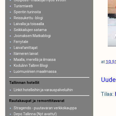
Olutposti - matkoja myös Viroon
Turismiweb
Spentin turinoita
Reissukettu -blogi
Laivalla ja toisaalla
Seikkailujen satama
Joonaksen Matkablogi
Ferrytale
Laivafanittajat
Itämeren laivat
Maalla, merellä ja ilmassa
at
10.5
Kodulinn Tallinn Blogi
Luomuviinien maailmassa
Uude
Tallinnan hotellit
Linkit hotelleihin ja varauspalveluihin
Tilaa:
Rautakaupat ja remonttitavarat
Stragendo - puutavaran verkkokauppa
Depo Tallinna (Nyt avattu!)