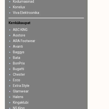
Kodumasinad
Konelux
Viva Elektroonika
Kenkäkaupat
ABC KING
Aostore
ARA Footwear
Avanti
Baggys
Bata
BonPrix
Bugatti
Chester
Ecco
Extra Style
Glamwear
Halens
Kingaklubi
NS King