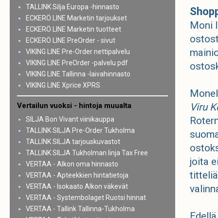
TALLINK Silja Europa -hinnasto
Shoppa
ECKERÖ LINE Marketin tarjoukset
Moni l
ECKERÖ LINE Marketin tuotteet
ostost
ECKERÖ LINE PreOrder - sivut
mainio
VIKING LINE Pre-Order nettipalvelu
VIKING LINE PreOrder -palvelu pdf
ostosk
VIKING LINE Tallinna -laivahinnasto
VIKING LINE Xprice XPRS
Monell
Viru 
Vertailun vuoksi - hintoja muualta
Roterm
SILJA Bon Vivant viinikauppa
TALLINK SILJA Pre-Order Tukholma
suomal
TALLINK SILJA tarjouskuvastot
ostoks
TALLINK SILJA Tukholman linja Tax Free
joita 
VERTAA - Alkon oma hinnasto
tittel
VERTAA - Apteekkien hintatietoja
VERTAA - Isokaato Alkon väkevät
valinn
VERTAA - Systembolaget Ruotsi hinnat
VERTAA - Tallink Tallinna-Tukholma
Edellä