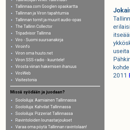
Tallinnaa.com Googlen opaskartta
Jokai
Tallinnan ja Viron tapahtumia
Tallin
Tallinnan tornit ja muurit audio-opas
erilai
The Tallinn Collector
Tripadvisor Tallinna
itseää
Viro - Suomi suursanakirja
ykkös
Viroinfo
useita
Viron oma huuto.net
Pähkin
Viron SSS-radio - kuuntele!
kohde
Virosta viinan hakemisen ihanuus
ViroWeb
2011
Visitestonia
Missä syödään ja juodaan?
Sooloiluja: Aamiainen Tallinnassa
Sooloiluja: Kahvilat Tallinnassa
Sooloiluja: Pizzeriat Tallinnassa
Ravintoloiden lounastarjoukset
Varaa oma pöytä Tallinnan ravintolaan!