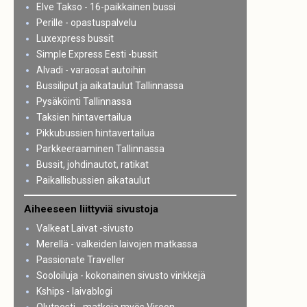
Elve Takso - 16-paikkainen bussi
Perille - opastuspalvelu
Luxexpress bussit
Simple Express Eesti -bussit
Alvadi - varaosat autoihin
Bussiliput ja aikataulut Tallinnassa
Pysäköinti Tallinnassa
Taksien hintavertailua
Pikkubussien hintavertailua
Parkkeeraaminen Tallinnassa
Bussit, johdinautot, ratikat
Paikallisbussien aikataulut
Aiheeseen liittyviä sivustoja
Valkeat Laivat -sivusto
Merellä - valkeiden laivojen matkassa
Passionate Traveller
Sooloiluja - kokonainen sivusto vinkkejä
Kships - laivablogi