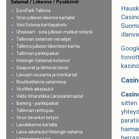
Satamat / Liikenne / Pysäköinti
Hauska
EuroPark Tallinna
Casino
Viron julkinen liikenne kartalla!
Suoma
Visit Estonia karttapalvelu
Ühiskaart - osta julkisen matkat netistä
illanv
Tallinnan sataman vierailijat
Tallinna julkisen liikenteen kartta
Google
Tallinnan parkkipaikat
toivot
Helsingin Satamat kotisivut
kasino
Saapuvat ja lähtevät laivat
Laivojen seuranta ja merikartat
Casin
Ruuhkatilanne satamissa
ViroWeb aikataulut
Casin
Vältä Viharatikka Länsisatamasta!
sitten
Barking - parkkipaikat
yhteyd
Tallinnan reittiopas
Viron tieverkot tietyöt
parati
Laivaliikenne kartalla
hieman
Laiva-aikataulut Helsingin satama
herras