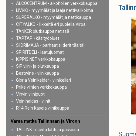
ALCOCENTRUM - alkoholien verkkokauppa
Talli
LIVIKO - myymälät ja laaja nettivalikoima
SUPERALKO - myymälät ja nettikauppa
CITYALKO - liikkeitä eri puolella Viroa
TANKER olutkauppa netissä
TAPTAP - käsityöoluet
SIIDRIMAJA - parhaat siiderit täältä!
SPIRITDELI - laatujuomat
KIPPIS.NET verkkokauppa
SIP viini- ja olutkauppa
Bestwine - viinikauppa
Gloria Veinikelder - viinikellari
Prike viinien verkkokauppa
Vinvin viinipuoti
Veinihaldas - viinit
R14 Rein Kasela viinikauppa
Varaa matka Tallinnaan ja Viroon
TALLINK - useita lähtöjä päivässä
Suoma