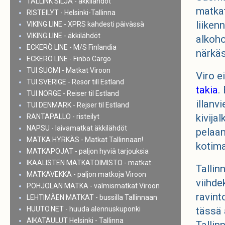
TALLINK SILJA - äkkilähdöt
matkat
RISTEILYT - Helsinki-Tallinna
liiken
VIKING LINE - XPRS kahdesti päivässä
VIKING LINE - äkkilähdöt
alkoho
ECKERÖ LINE - M/S Finlandia
närkä
ECKERÖ LINE - Finbo Cargo
TUI SUOMI - Matkat Viroon
Viro e
TUI SVERIGE - Resor till Estland
takia
.
TUI NORGE - Reiser til Estland
illanvi
TUI DENMARK - Rejser til Estland
kivija
RANTAPALLO - risteilyt
NAPSU - laivamatkat äkkilähdöt
pelaam
MATKA HYRKÄS - Matkat Tallinnaan!
kotim
MATKAPOJAT - paljon hyviä tarjouksia
IKAALISTEN MATKATOIMISTO - matkat
Tallin
MATKAVEKKA - paljon matkoja Viroon
viihde
POHJOLAN MATKA - valmismatkat Viroon
ravint
LEHTIMÄEN MATKAT - bussilla Tallinnaan
HUUTO.NET - huuda alennuskuponki
tässä 
AIKATAULUT Helsinki - Tallinna