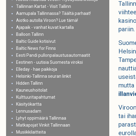
Tallin
Tallinnan Kartat - Visit Tallinn
viihte
Aamupala Tallinnassa? Täältä parhaat!
kasino
Aiotko autolla Viroon? Lue tämä!
Ajapaik - vanhat kuvat kartalla
pariin.
Balloon Tallinn
Baltic Guide kotisivut
Suomes
Baltic News for Finns
Helsin
Eesti Pandi pullonpalaustusautomaatit
Tamper
Eestinen - uutisia Suomesta viroksi
nautti
Elleday - hae paikkoja
useist
Helsinki-Tallinna seuran linkit
Hidden Tallinn
mutta
Kauneushoitolat
illanvi
Kulttuuritapahtumat
Käsityökartta
Viroon
Lennusadam
tai ih
Lyhyt oppimäärä Tallinnaa
parast
Matkapojat Vinkit Tallinnaan
euroll
Musiikkilaitteita