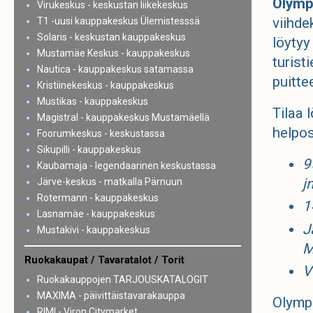
Olymp
Virukeskus - keskustan liikekeskus
viihde
T1 -uusi kauppakeskus Ülemistesssä
Solaris - keskustan kauppakeskus
löytyy
Mustamäe Keskus - kauppakeskus
turist
Nautica - kauppakeskus satamassa
puitte
Kristiinekeskus - kauppakeskus
Mustikas - kauppakeskus
Tilaa 
Magistral - kauppakeskus Mustamäellä
helpos
Foorumkeskus - keskustassa
Sikupilli - kauppakeskus
9
Kaubamaja - legendaarinen keskustassa
j
Järve-keskus - matkalla Pärnuun
Rotermann - kauppakeskus
1
Lasnamäe - kauppakeskus
J
Mustakivi - kauppakeskus
M
Ruokakaupat / Tavaratalot / Torit
V
Ruokakauppojen TARJOUSKATALOGIT
MAXIMA - päivittäistavarakauppa
Olympi
RIMI - Viron Citymarket