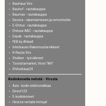
Bauhaus Viro
Bauhof - rautakauppa
Baumax - rautakauppa
Decora - rakentamiseen ja remontoitiin
E-Ehitus - rautakauppa
Ehituse ABC - rautakauppa
Espak - rautakauppa
FEB by Ahlsell
Interbauen Rakennustarvikkeet
K-Rauta Viro
Stokker - työvälineet
Tooriistamarket, Viron "IKH"
Ehituskaup24
Kodinkoneita netistä - Virosta
Aza - kodin elektroniikkaa
Direct123
E-kodinkoneet
Hind.ee vertaile hintoja!