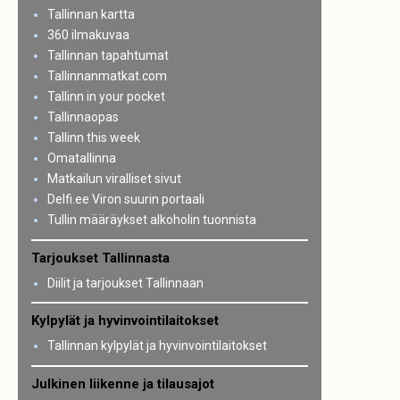
Tallinnan kartta
360 ilmakuvaa
Tallinnan tapahtumat
Tallinnanmatkat.com
Tallinn in your pocket
Tallinnaopas
Tallinn this week
Omatallinna
Matkailun viralliset sivut
Delfi.ee Viron suurin portaali
Tullin määräykset alkoholin tuonnista
Tarjoukset Tallinnasta
Diilit ja tarjoukset Tallinnaan
Kylpylät ja hyvinvointilaitokset
Tallinnan kylpylät ja hyvinvointilaitokset
Julkinen liikenne ja tilausajot