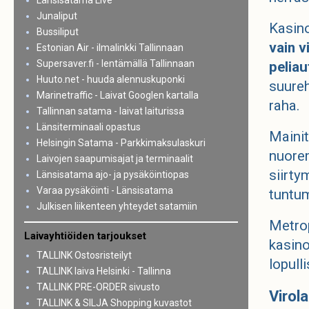
Länsisatama Live
Junaliput
Kasino
Bussiliput
vain v
Estonian Air - ilmalinkki Tallinnaan
Supersaver.fi - lentämällä Tallinnaan
peliau
Huuto.net - huuda alennuskuponki
suureh
Marinetraffic - Laivat Googlen kartalla
raha.
Tallinnan satama - laivat laiturissa
Länsiterminaali opastus
Mainit
Helsingin Satama - Parkkimaksulaskuri
nuorem
Laivojen saapumisajat ja terminaalit
siirty
Länsisatama ajo- ja pysäköintiopas
Varaa pysäköinti - Länsisatama
tuntum
Julkisen liikenteen yhteydet satamiin
Metrop
Laivayhtiöiden tarjoukset
kasino
TALLINK Ostosristeilyt
lopull
TALLINK laiva Helsinki - Tallinna
TALLINK PRE-ORDER sivusto
Virol
TALLINK & SILJA Shopping kuvastot