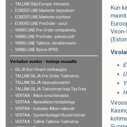
TALLINK Silja Europa -hinnasto
Kun kä
ECKERÖ LINE Marketin tarjoukset
mainit
ECKERÖ LINE Marketin tuotteet
Euroop
ECKERÖ LINE PreOrder - sivut
VIKING LINE Pre-Order nettipalvelu
Viron-
VIKING LINE PreOrder -palvelu pdf
(Esto
VIKING LINE Tallinna -laivahinnasto
VIKING LINE Xprice XPRS
Virola
Vertailun vuoksi - hintoja muualta
E
SILJA Bon Vivant viinikauppa
U
TALLINK SILJA Pre-Order Tukholma
Y
TALLINK SILJA tarjouskuvastot
TALLINK SILJA Tukholman linja Tax Free
H
VERTAA - Alkon oma hinnasto
Viross
VERTAA - Apteekkien hintatietoja
VERTAA - Isokaato Alkon väkevät
Kasino
VERTAA - Systembolaget Ruotsi hinnat
kotima
VERTAA - Tallink Tallinna-Tukholma
Suome