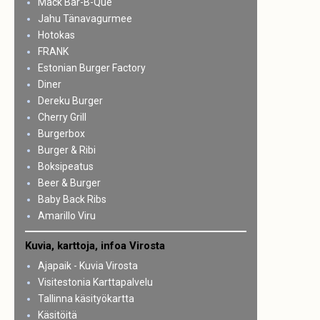
Mack Bar-B-Que
Jahu Tänavagurmee
Hotokas
FRANK
Estonian Burger Factory
Diner
Dereku Burger
Cherry Grill
Burgerbox
Burger & Ribi
Boksipeatus
Beer & Burger
Baby Back Ribs
Amarillo Viru
Kuvia, karttoja, infoa Virosta
Ajapaik - Kuvia Virosta
Visitestonia Karttapalvelu
Tallinna käsityökartta
Käsitöitä