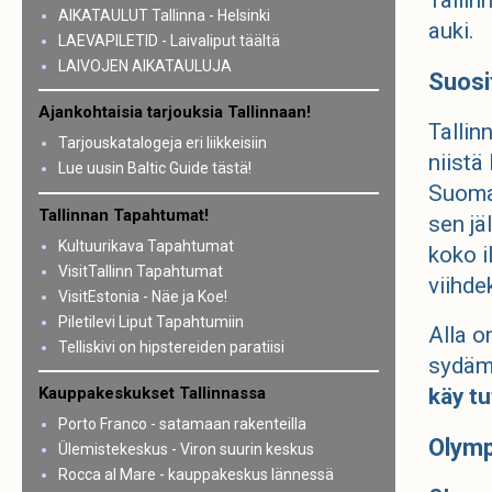
Tallin
AIKATAULUT Tallinna - Helsinki
auki.
LAEVAPILETID - Laivaliput täältä
LAIVOJEN AIKATAULUJA
Suosi
Ajankohtaisia tarjouksia Tallinnaan!
Talli
Tarjouskatalogeja eri liikkeisiin
niistä
Lue uusin Baltic Guide tästä!
Suomal
Tallinnan Tapahtumat!
sen jä
Kultuurikava Tapahtumat
koko i
VisitTallinn Tapahtumat
viihde
VisitEstonia - Näe ja Koe!
Piletilevi Liput Tapahtumiin
Alla o
Telliskivi on hipstereiden paratiisi
sydäme
Kauppakeskukset Tallinnassa
käy tu
Porto Franco - satamaan rakenteilla
Olymp
Ülemistekeskus - Viron suurin keskus
Rocca al Mare - kauppakeskus lännessä