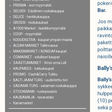
pokeri
PRISMA - isot myymälät
Bar.
SELVER - Edullinen ruokakauppa
DELICE - herkkukauppa
Jos mi
GROSSI - toidukaubad
paikka
A1000 Market - laatikkomyymälä
COOP - myymälät
ravint
KODUEKSTRA - kaupat ympäri maata
pakett
ALDAR MARKET Tallinnassa
poltta
MAKSIMARKET / KONSUM kaupat
naisill
COMARKET - edulliset kaupat
SÄÄSTUMARKET - Viron oma Lidl
Bally
KAUPMEES - tukkukaupat
PROMO - Cash&Carry Tukku
Bally’
BALTI JAAM TURG - uudistettu tori
sykkee
SADAMA TURG - sataman ruokakauppa
STOCKMANN - ruokaosasto
hulppe
KAUBAMAJA - tavaratalo
(10) p
Kariamarket
sekä p