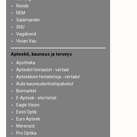
Reede
REM
Salamander
SHU
Vagabond
Vivian Vau
Apteekit, kauneus ja terveys
Apotheka
Apteekit hinnastot - vertaa!
Apteekkien hintatietoja - vertailu!
Aulis kauneudenhoitopalvelut
Biomarket
E-Apteek - etsi hinta!
Eagle Vision
Eesti Optik
Euro Apteek
Mereneid
Pro Optika