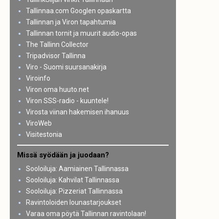
Tallinnaa.com Googlen opaskartta
Tallinnan ja Viron tapahtumia
Tallinnan tornit ja muurit audio-opas
The Tallinn Collector
Tripadvisor Tallinna
Viro - Suomi suursanakirja
Viroinfo
Viron oma huuto.net
Viron SSS-radio - kuuntele!
Virosta viinan hakemisen ihanuus
ViroWeb
Visitestonia
Missä syödään ja juodaan?
Sooloiluja: Aamiainen Tallinnassa
Sooloiluja: Kahvilat Tallinnassa
Sooloiluja: Pizzeriat Tallinnassa
Ravintoloiden lounastarjoukset
Varaa oma pöytä Tallinnan ravintolaan!