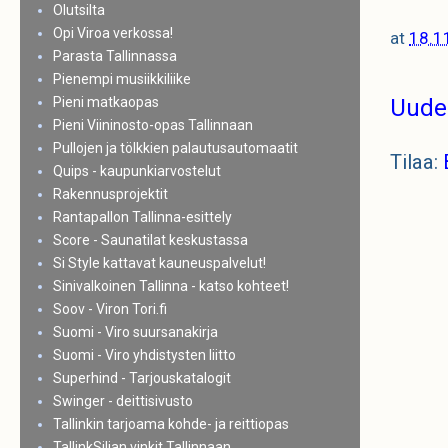
Olutsilta
Opi Viroa verkossa!
at
18.1
Parasta Tallinnassa
Pienempi musiikkiliike
Pieni matkaopas
Uude
Pieni Viininosto-opas Tallinnaan
Pullojen ja tölkkien palautusautomaatit
Tilaa:
Quips - kaupunkiarvostelut
Rakennusprojektit
Rantapallon Tallinna-esittely
Score - Saunatilat keskustassa
Si Style kattavat kauneuspalvelut!
Sinivalkoinen Tallinna - katso kohteet!
Soov - Viron Tori.fi
Suomi - Viro suursanakirja
Suomi - Viro yhdistysten liitto
Superhind - Tarjouskatalogit
Swinger - deittisivusto
Tallinkin tarjoama kohde- ja reittiopas
TallinkSiljan vinkit Tallinnaan