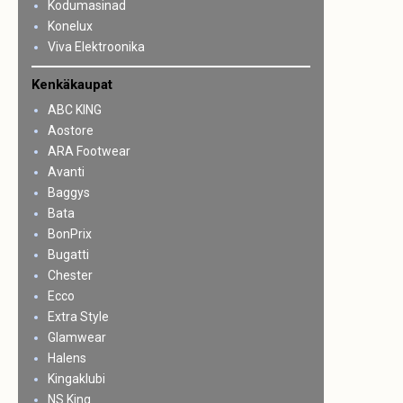
Kodumasinad
Konelux
Viva Elektroonika
Kenkäkaupat
ABC KING
Aostore
ARA Footwear
Avanti
Baggys
Bata
BonPrix
Bugatti
Chester
Ecco
Extra Style
Glamwear
Halens
Kingaklubi
NS King