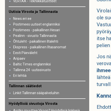
VERTAA - Tekniikkatuotteet
Virola
Uutisia Virosta ja Tallinnasta
ole su
News.err.ee
Vastuu
Postimees uutiset englanniksi
Postimees - paikallinen Hesari
pyöräy
Pealinn - sivusto Tallinnasta
itse h
Õhtuleht - paikallinen Iltalehti
pelien
Ekspress - paikallinen Iltasanomat
Eesti Päeväleht
Jos nä
Aripaev
verova
Baltic Times englanniksi
ihmee
Tallinna 24 -uutissivusto
Eri lehtiä
lähteä
turvall
Tallinnan säätiedot
Linkit Tallinnan sääpalveluihin
Kanna
Hyödyllisiä sivustoja Virosta
Ehdott
Aiotko muuttaa Viroon? Hyödyllisiä linkkejä