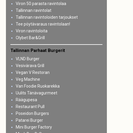
Viron 50 parasta ravintolaa
Tallinnan ravintolat
Tallinnan ravintoloiden tarjoukset
Tee pöytävaraus ravintolaan!
Viron ravintoloita
Olybet Bar&Grill
Tallinnan Parhaat Burgerit
VLND Burger
Vesivärava Grill
Vegan V Restoran
Veg Machine
Van Foodie Ruokarekka
Uulits Tänävagurmeet
Räägupesa
Restaurant Pull
Poseidon Burgers
Patarei Burger
Mini Burger Factory