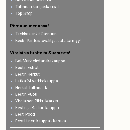
Sotka -Huonekaluja
Tallinnan kangaskaupat
Top Shop
Pärnuun menossa?
Tsekkaa linkit Pärnuun
Kosk - Kiinteistövälitys, osta tai myy!
Virolaisia tuotteita Suomesta!
Bal-Mark elintarvikekauppa
Eestin Extrat
Eestin Herkut
Lafka 24 verkkokauppa
Herkut Tallinnasta
Eestin Puoti
Virolainen Pikku Market
Eestin ja Baltian kauppa
Eesti Pood
Eestiläinen kauppa - Kerava