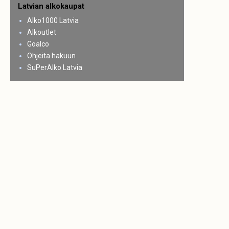
Latvian alkokaupat
Alko1000 Latvia
Alkoutlet
Goalco
Ohjeita hakuun
SuPerAlko Latvia