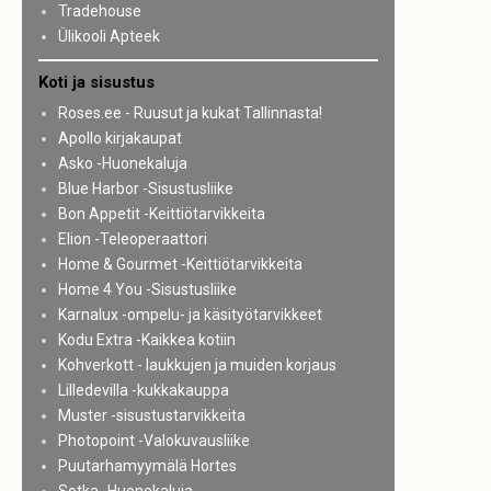
Tradehouse
Ülikooli Apteek
Koti ja sisustus
Roses.ee - Ruusut ja kukat Tallinnasta!
Apollo kirjakaupat
Asko -Huonekaluja
Blue Harbor -Sisustusliike
Bon Appetit -Keittiötarvikkeita
Elion -Teleoperaattori
Home & Gourmet -Keittiötarvikkeita
Home 4 You -Sisustusliike
Karnalux -ompelu- ja käsityötarvikkeet
Kodu Extra -Kaikkea kotiin
Kohverkott - laukkujen ja muiden korjaus
Lilledevilla -kukkakauppa
Muster -sisustustarvikkeita
Photopoint -Valokuvausliike
Puutarhamyymälä Hortes