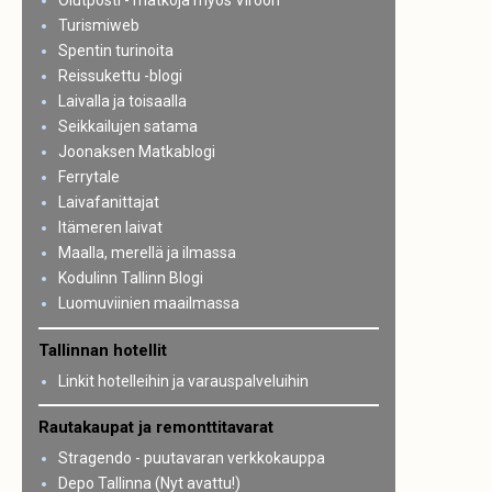
Olutposti - matkoja myös Viroon
Turismiweb
Spentin turinoita
Reissukettu -blogi
Laivalla ja toisaalla
Seikkailujen satama
Joonaksen Matkablogi
Ferrytale
Laivafanittajat
Itämeren laivat
Maalla, merellä ja ilmassa
Kodulinn Tallinn Blogi
Luomuviinien maailmassa
Tallinnan hotellit
Linkit hotelleihin ja varauspalveluihin
Rautakaupat ja remonttitavarat
Stragendo - puutavaran verkkokauppa
Depo Tallinna (Nyt avattu!)