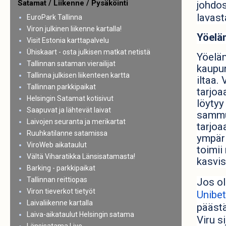
Satamat / Liikenne / Pysäköinti
johdos
lavas
EuroPark Tallinna
Viron julkinen liikenne kartalla!
Yöeläm
Visit Estonia karttapalvelu
Ühiskaart - osta julkisen matkat netistä
Yöeläm
Tallinnan sataman vierailijat
kaupun
Tallinna julkisen liikenteen kartta
iltaa.
Tallinnan parkkipaikat
tarjoa
Helsingin Satamat kotisivut
löytyy
Saapuvat ja lähtevät laivat
sammu
Laivojen seuranta ja merikartat
tarjoa
Ruuhkatilanne satamissa
ympäri
ViroWeb aikataulut
toimii
Vältä Viharatikka Länsisatamasta!
kasvis
Barking - parkkipaikat
Tallinnan reittiopas
Jos ol
Viron tieverkot tietyöt
Unibe
Laivaliikenne kartalla
päästä
Laiva-aikataulut Helsingin satama
Viru s