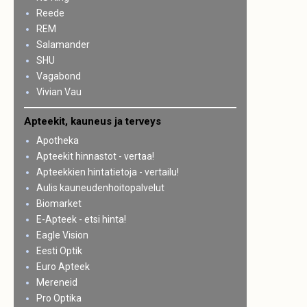
Reede
REM
Salamander
SHU
Vagabond
Vivian Vau
Apteekit, kauneus ja terveys
Apotheka
Apteekit hinnastot - vertaa!
Apteekkien hintatietoja - vertailu!
Aulis kauneudenhoitopalvelut
Biomarket
E-Apteek - etsi hinta!
Eagle Vision
Eesti Optik
Euro Apteek
Mereneid
Pro Optika