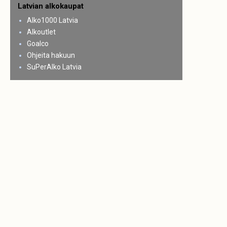
Latvian alkokaupat
Alko1000 Latvia
Alkoutlet
Goalco
Ohjeita hakuun
SuPerAlko Latvia