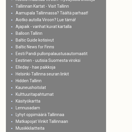
Tallinnan Kartat - Visit Tallinn
Aamupala Tallinnassa? Täältä parhaat!
Aiotko autolla Viroon? Lue tämä!
Ajapaik - vanhat kuvat kartalla
Balloon Tallinn
Baltic Guide kotisivut
Baltic News for Finns
Eesti Pandi pullonpalaustusautomaatit
Eestinen - uutisia Suomesta viroksi
Elleday - hae paikkoja
Helsinki-Tallinna seuran linkit
Hidden Tallinn
Kauneushoitolat
Kulttuuritapahtumat
Käsityökartta
Lennusadam
Lyhyt oppimäärä Tallinnaa
Matkapojat Vinkit Tallinnaan
Musiikkilaitteita