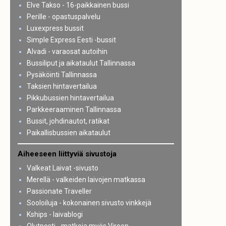
Elve Takso - 16-paikkainen bussi
Perille - opastuspalvelu
Luxexpress bussit
Simple Express Eesti -bussit
Alvadi - varaosat autoihin
Bussiliput ja aikataulut Tallinnassa
Pysäköinti Tallinnassa
Taksien hintavertailua
Pikkubussien hintavertailua
Parkkeeraaminen Tallinnassa
Bussit, johdinautot, ratikat
Paikallisbussien aikataulut
Aiheeseen liittyviä sivustoja
Valkeat Laivat -sivusto
Merellä - valkeiden laivojen matkassa
Passionate Traveller
Sooloiluja - kokonainen sivusto vinkkejä
Kships - laivablogi