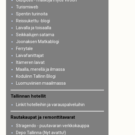
Olutposti - matkoja myös Viroon
Turismiweb
Spentin turinoita
Reissukettu -blogi
Laivalla ja toisaalla
Seikkailujen satama
Joonaksen Matkablogi
Ferrytale
Laivafanittajat
Itämeren laivat
Maalla, merellä ja ilmassa
Kodulinn Tallinn Blogi
Luomuviinien maailmassa
Tallinnan hotellit
Linkit hotelleihin ja varauspalveluihin
Rautakaupat ja remonttitavarat
Stragendo - puutavaran verkkokauppa
Depo Tallinna (Nyt avattu!)