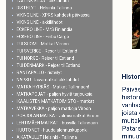
TALLINK SILJA - äkkilähdöt
RISTEILYT - Helsinki-Tallinna
VIKING LINE - XPRS kahdesti päivässä
VIKING LINE - äkkilähdöt
ECKERÖ LINE - M/S Finlandia
ECKERÖ LINE - Finbo Cargo
TUI SUOMI - Matkat Viroon
TUI SVERIGE - Resor till Estland
TUI NORGE - Reiser til Estland
TUI DENMARK - Rejser til Estland
RANTAPALLO - risteilyt
Histor
NAPSU - laivamatkat äkkilähdöt
MATKA HYRKÄS - Matkat Tallinnaan!
Päiväs
MATKAPOJAT - paljon hyviä tarjouksia
histor
IKAALISTEN MATKATOIMISTO - matkat
vanhas
MATKAVEKKA - paljon matkoja Viroon
joista
POHJOLAN MATKA - valmismatkat Viroon
muitak
LEHTIMÄEN MATKAT - bussilla Tallinnaan
Patare
HUUTO.NET - huuda alennuskuponki
minuut
AIKATAULUT Helsinki - Tallinna