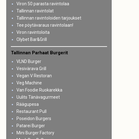
Viron 50 parasta ravintolaa
Tallinnan ravintolat
Tallinnan ravintoloiden tarjoukset
Tee pöytävaraus ravintolaan!
Viron ravintoloita
Olybet Bar&Grill
Tallinnan Parhaat Burgerit
VLND Burger
Vesivärava Grill
Vegan V Restoran
Veg Machine
Van Foodie Ruokarekka
Uulits Tänävagurmeet
Räägupesa
Restaurant Pull
Poseidon Burgers
Patarei Burger
Mini Burger Factory