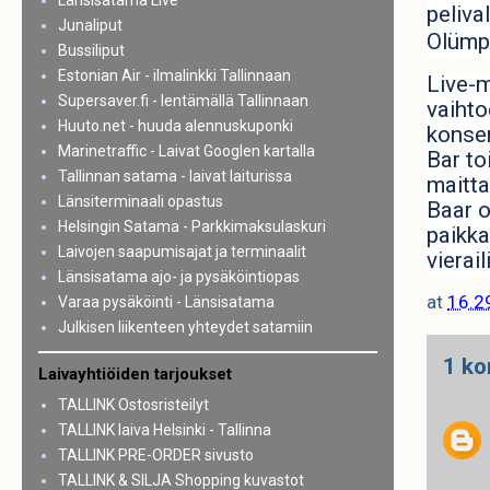
Länsisatama Live
peliv
Junaliput
Olümp
Bussiliput
Estonian Air - ilmalinkki Tallinnaan
Live-m
Supersaver.fi - lentämällä Tallinnaan
vaihto
Huuto.net - huuda alennuskuponki
konser
Marinetraffic - Laivat Googlen kartalla
Bar to
Tallinnan satama - laivat laiturissa
maitta
Länsiterminaali opastus
Baar o
Helsingin Satama - Parkkimaksulaskuri
paikka
Laivojen saapumisajat ja terminaalit
vierail
Länsisatama ajo- ja pysäköintiopas
at
16.2
Varaa pysäköinti - Länsisatama
Julkisen liikenteen yhteydet satamiin
1 ko
Laivayhtiöiden tarjoukset
TALLINK Ostosristeilyt
TALLINK laiva Helsinki - Tallinna
TALLINK PRE-ORDER sivusto
TALLINK & SILJA Shopping kuvastot