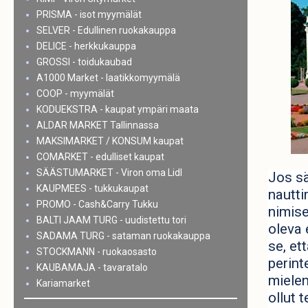
PRISMA - isot myymälät
SELVER - Edullinen ruokakauppa
DELICE - herkkukauppa
GROSSI - toidukaubad
A1000 Market - laatikkomyymälä
COOP - myymälät
KODUEKSTRA - kaupat ympäri maata
ALDAR MARKET Tallinnassa
MAKSIMARKET / KONSUM kaupat
COMARKET - edulliset kaupat
SÄÄSTUMARKET - Viron oma Lidl
Jos sä
KAUPMEES - tukkukaupat
nautti
PROMO - Cash&Carry Tukku
nimise
BALTI JAAM TURG - uudistettu tori
oleva 
SADAMA TURG - sataman ruokakauppa
se, et
STOCKMANN - ruokaosasto
perint
KAUBAMAJA - tavaratalo
mielen
Kariamarket
ollut 