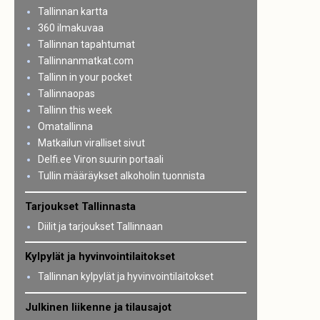
Tallinnan kartta
360 ilmakuvaa
Tallinnan tapahtumat
Tallinnanmatkat.com
Tallinn in your pocket
Tallinnaopas
Tallinn this week
Omatallinna
Matkailun viralliset sivut
Delfi.ee Viron suurin portaali
Tullin määräykset alkoholin tuonnista
Tarjoukset Tallinnasta
Diilit ja tarjoukset Tallinnaan
Kylpylät ja hyvinvointilaitokset
Tallinnan kylpylät ja hyvinvointilaitokset
Julkinen liikenne ja tilausajot