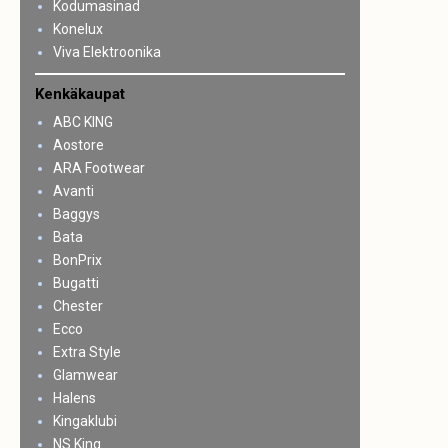
Kodumasinad
Konelux
Viva Elektroonika
Kenkäkaupat
ABC KING
Aostore
ARA Footwear
Avanti
Baggys
Bata
BonPrix
Bugatti
Chester
Ecco
Extra Style
Glamwear
Halens
Kingaklubi
NS King