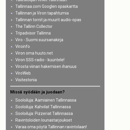
Tallinnaa.com Googlen opaskartta
Tallinnan ja Viron tapahtumia
Tallinnan tornit ja muurit audio-opas
The Tallinn Collector
Tripadvisor Tallinna
Viro - Suomi suursanakirja
Viroinfo
Viron oma huuto.net
Viron SSS-radio - kuuntele!
Virosta viinan hakemisen ihanuus
ViroWeb
Visitestonia
Missä syödään ja juodaan?
Sooloiluja: Aamiainen Tallinnassa
Sooloiluja: Kahvilat Tallinnassa
Sooloiluja: Pizzeriat Tallinnassa
Ravintoloiden lounastarjoukset
Varaa oma pöytä Tallinnan ravintolaan!