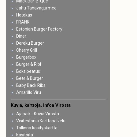
Mack Bar-B-Que
Jahu Tänavagurmee
Hotokas
FRANK
Estonian Burger Factory
Diner
Dereku Burger
Cherry Grill
Burgerbox
Burger & Ribi
Boksipeatus
Beer & Burger
Baby Back Ribs
Amarillo Viru
Kuvia, karttoja, infoa Virosta
Ajapaik - Kuvia Virosta
Visitestonia Karttapalvelu
Tallinna käsityökartta
Käsitöitä