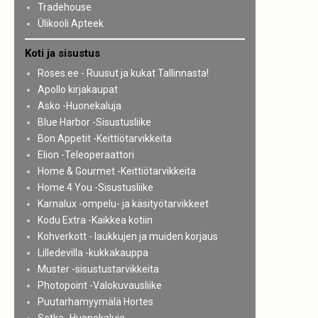
Tradehouse
Ülikooli Apteek
Koti ja sisustus
Roses.ee - Ruusut ja kukat Tallinnasta!
Apollo kirjakaupat
Asko -Huonekaluja
Blue Harbor -Sisustusliike
Bon Appetit -Keittiötarvikkeita
Elion -Teleoperaattori
Home & Gourmet -Keittiötarvikkeita
Home 4 You -Sisustusliike
Karnalux -ompelu- ja käsityötarvikkeet
Kodu Extra -Kaikkea kotiin
Kohverkott - laukkujen ja muiden korjaus
Lilledevilla -kukkakauppa
Muster -sisustustarvikkeita
Photopoint -Valokuvausliike
Puutarhamyymälä Hortes