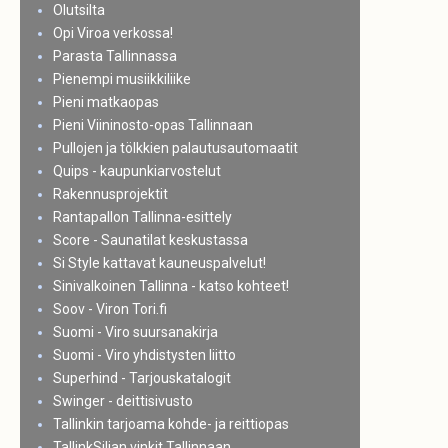
Olutsilta
Opi Viroa verkossa!
Parasta Tallinnassa
Pienempi musiikkiliike
Pieni matkaopas
Pieni Viininosto-opas Tallinnaan
Pullojen ja tölkkien palautusautomaatit
Quips - kaupunkiarvostelut
Rakennusprojektit
Rantapallon Tallinna-esittely
Score - Saunatilat keskustassa
Si Style kattavat kauneuspalvelut!
Sinivalkoinen Tallinna - katso kohteet!
Soov - Viron Tori.fi
Suomi - Viro suursanakirja
Suomi - Viro yhdistysten liitto
Superhind - Tarjouskatalogit
Swinger - deittisivusto
Tallinkin tarjoama kohde- ja reittiopas
TallinkSiljan vinkit Tallinnaan