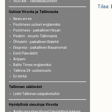
VERTAA - Tekniikkatuotteet
Tilaa:
Uutisia Virosta ja Tallinnasta
News.err.ee
Postimees uutiset englanniksi
Postimees - paikallinen Hesari
Pealinn - sivusto Tallinnasta
Õhtuleht - paikallinen Iltalehti
Ekspress - paikallinen Iltasanomat
Eesti Päeväleht
Aripaev
Baltic Times englanniksi
Tallinna 24 -uutissivusto
Eri lehtiä
Tallinnan säätiedot
Linkit Tallinnan sääpalveluihin
Hyödyllisiä sivustoja Virosta
Aiotko muuttaa Viroon? Hyödyllisiä linkkejä