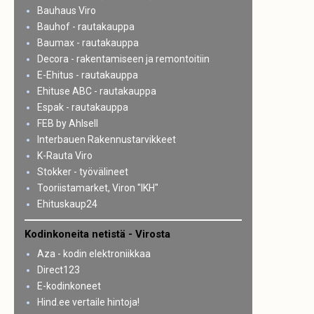
Bauhaus Viro
Bauhof - rautakauppa
Baumax - rautakauppa
Decora - rakentamiseen ja remontoitiin
E-Ehitus - rautakauppa
Ehituse ABC - rautakauppa
Espak - rautakauppa
FEB by Ahlsell
Interbauen Rakennustarvikkeet
K-Rauta Viro
Stokker - työvälineet
Tooriistamarket, Viron "IKH"
Ehituskaup24
Kodinkoneita netistä - Virosta
Aza - kodin elektroniikkaa
Direct123
E-kodinkoneet
Hind.ee vertaile hintoja!