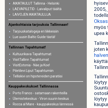
hyisev
AIKATAULUT Tallinna - Helsinki
2005, 
LAEVAPILETID - Laivaliput täältä
todell
LAIVOJEN AIKATAULUJA
Oksas
Ajankohtaisia tarjouksia Tallinnaan!
myös t
Tarjouskatalogeja eri liikkeisiin
upea k
Lue uusin Baltic Guide tästä!
Tallin
Tallinnan Tapahtumat!
joten 
Kultuurikava Tapahtumat
halve
VisitTallinn Tapahtumat
käyttä
VisitEstonia - Näe ja Koe!
Tallin
Piletilevi Liput Tapahtumiin
Tallin
Telliskivi on hipstereiden paratiisi
löytyy
Kauppakeskukset Tallinnassa
Suunta
ostosk
Porto Franco - satamaan rakenteilla
löytyy
Ülemistekeskus - Viron suurin keskus
kaupun
Rocca al Mare - kauppakeskus lännessä