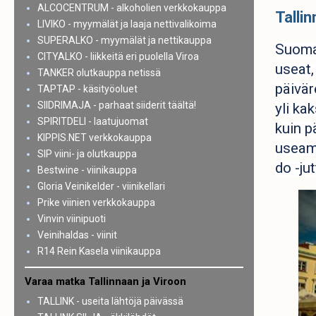
ALCOCENTRUM - alkoholien verkkokauppa
Tallin
LIVIKO - myymälät ja laaja nettivalikoima
SUPERALKO - myymälät ja nettikauppa
Suomal
CITYALKO - liikkeitä eri puolella Viroa
useat,
TANKER olutkauppa netissä
päivär
TAPTAP - käsityöoluet
SIIDRIMAJA - parhaat siiderit täältä!
yli ka
SPIRITDELI - laatujuomat
kuin p
KIPPIS.NET verkkokauppa
useam
SIP viini- ja olutkauppa
do -ju
Bestwine - viinikauppa
Gloria Veinikelder - viinikellari
Prike viinien verkkokauppa
Vinvin viinipuoti
Veinihaldas - viinit
R14 Rein Kasela viinikauppa
Varaa matka Tallinnaan ja Viroon
TALLINK - useita lähtöjä päivässä