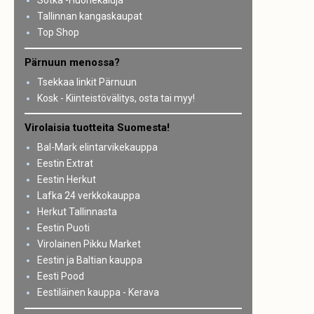
Sotka -Huonekaluja
Tallinnan kangaskaupat
Top Shop
Pärnuun menossa?
Tsekkaa linkit Pärnuun
Kosk - Kiinteistövälitys, osta tai myy!
Virolaisia tuotteita Suomesta!
Bal-Mark elintarvikekauppa
Eestin Extrat
Eestin Herkut
Lafka 24 verkkokauppa
Herkut Tallinnasta
Eestin Puoti
Virolainen Pikku Market
Eestin ja Baltian kauppa
Eesti Pood
Eestiläinen kauppa - Kerava