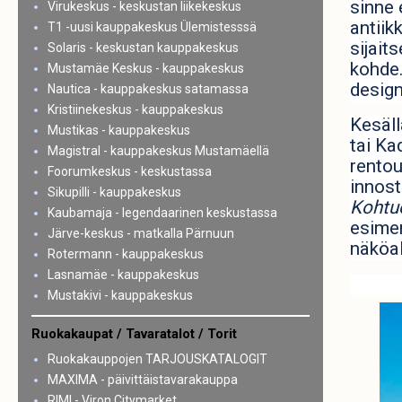
sinne 
Virukeskus - keskustan liikekeskus
antiik
T1 -uusi kauppakeskus Ülemistesssä
sijait
Solaris - keskustan kauppakeskus
kohde.
Mustamäe Keskus - kauppakeskus
design
Nautica - kauppakeskus satamassa
Kristiinekeskus - kauppakeskus
Kesäll
Mustikas - kauppakeskus
tai Ka
Magistral - kauppakeskus Mustamäellä
rentou
Foorumkeskus - keskustassa
innost
Sikupilli - kauppakeskus
Kohtuo
Kaubamaja - legendaarinen keskustassa
esimer
Järve-keskus - matkalla Pärnuun
näköal
Rotermann - kauppakeskus
Lasnamäe - kauppakeskus
Mustakivi - kauppakeskus
Ruokakaupat / Tavaratalot / Torit
Ruokakauppojen TARJOUSKATALOGIT
MAXIMA - päivittäistavarakauppa
RIMI - Viron Citymarket