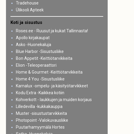
Tradehouse
Ülikooli Apteek
Koti ja sisustus
Roses.ee - Ruusut ja kukat Tallinnasta!
Apollo kirjakaupat
Asko -Huonekaluja
Blue Harbor -Sisustusliike
Bon Appetit -Keittiötarvikkeita
Elion -Teleoperaattori
Home & Gourmet -Keittiötarvikkeita
Home 4 You -Sisustusliike
Karnalux -ompelu- ja käsityötarvikkeet
Kodu Extra -Kaikkea kotiin
Kohverkott - laukkujen ja muiden korjaus
Lilledevilla -kukkakauppa
Muster -sisustustarvikkeita
Photopoint -Valokuvausliike
Puutarhamyymälä Hortes