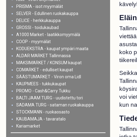
kävely
PRISMA - isot myymälät
SELVER - Edullinen ruokakauppa
Eläin
DELICE - herkkukauppa
GROSSI - toidukaubad
Tallin
A1000 Market - laatikkomyymälä
viettä
COOP - myymälät
asusta
KODUEKSTRA - kaupat ympäri maata
koko pä
ALDAR MARKET Tallinnassa
tiikere
MAKSIMARKET / KONSUM kaupat
COMARKET - edulliset kaupat
Seikka
SÄÄSTUMARKET - Viron oma Lidl
Tallin
KAUPMEES - tukkukaupat
köysira
PROMO - Cash&Carry Tukku
voi vi
BALTI JAAM TURG - uudistettu tori
kun nau
SADAMA TURG - sataman ruokakauppa
STOCKMANN - ruokaosasto
Tiede
KAUBAMAJA - tavaratalo
Kariamarket
Tallinn
jotka 