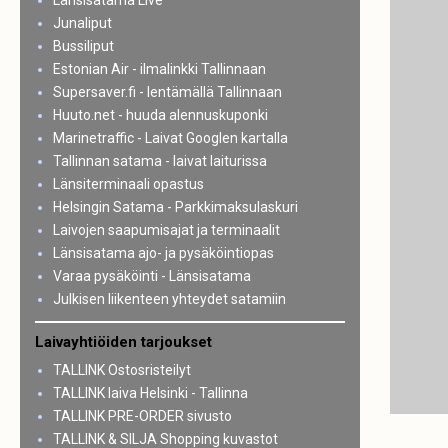
Länsisatama Live
Junaliput
Bussiliput
Estonian Air - ilmalinkki Tallinnaan
Supersaver.fi - lentämällä Tallinnaan
Huuto.net - huuda alennuskuponki
Marinetraffic - Laivat Googlen kartalla
Tallinnan satama - laivat laiturissa
Länsiterminaali opastus
Helsingin Satama - Parkkimaksulaskuri
Laivojen saapumisajat ja terminaalit
Länsisatama ajo- ja pysäköintiopas
Varaa pysäköinti - Länsisatama
Julkisen liikenteen yhteydet satamiin
Laivayhtiöiden tarjoukset
TALLINK Ostosristeilyt
TALLINK laiva Helsinki - Tallinna
TALLINK PRE-ORDER sivusto
TALLINK & SILJA Shopping kuvastot