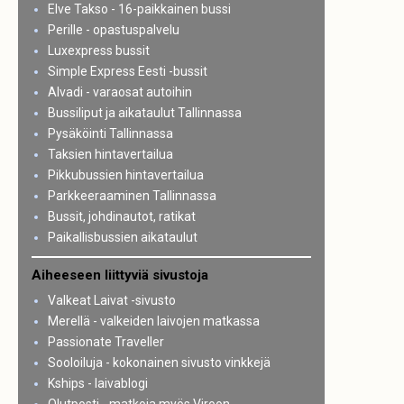
Elve Takso - 16-paikkainen bussi
Perille - opastuspalvelu
Luxexpress bussit
Simple Express Eesti -bussit
Alvadi - varaosat autoihin
Bussiliput ja aikataulut Tallinnassa
Pysäköinti Tallinnassa
Taksien hintavertailua
Pikkubussien hintavertailua
Parkkeeraaminen Tallinnassa
Bussit, johdinautot, ratikat
Paikallisbussien aikataulut
Aiheeseen liittyviä sivustoja
Valkeat Laivat -sivusto
Merellä - valkeiden laivojen matkassa
Passionate Traveller
Sooloiluja - kokonainen sivusto vinkkejä
Kships - laivablogi