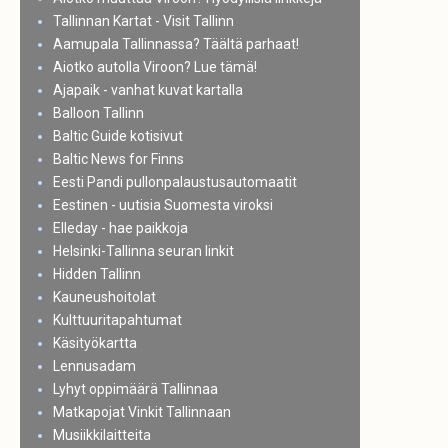
Tallinnan Kartat - Visit Tallinn
Aamupala Tallinnassa? Täältä parhaat!
Aiotko autolla Viroon? Lue tämä!
Ajapaik - vanhat kuvat kartalla
Balloon Tallinn
Baltic Guide kotisivut
Baltic News for Finns
Eesti Pandi pullonpalaustusautomaatit
Eestinen - uutisia Suomesta viroksi
Elleday - hae paikkoja
Helsinki-Tallinna seuran linkit
Hidden Tallinn
Kauneushoitolat
Kulttuuritapahtumat
Käsityökartta
Lennusadam
Lyhyt oppimäärä Tallinnaa
Matkapojat Vinkit Tallinnaan
Musiikkilaitteita