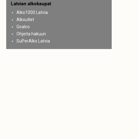
Latvian alkokaupat
Alko1000 Latvia
Alkoutlet
Goalco
Ohjeita hakuun
SuPerAlko Latvia