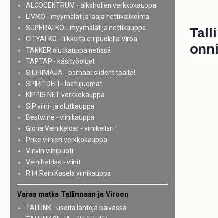
ALCOCENTRUM - alkoholien verkkokauppa
LIVIKO - myymälät ja laaja nettivalikoima
SUPERALKO - myymälät ja nettikauppa
Tall
CITYALKO - liikkeitä eri puolella Viroa
onn
TANKER olutkauppa netissä
TAPTAP - käsityöoluet
SIIDRIMAJA - parhaat siiderit täältä!
SPIRITDELI - laatujuomat
KIPPIS.NET verkkokauppa
SIP viini- ja olutkauppa
Bestwine - viinikauppa
Gloria Veinikelder - viinikellari
Prike viinien verkkokauppa
Vinvin viinipuoti
Veinihaldas - viinit
R14 Rein Kasela viinikauppa
Varaa matka Tallinnaan ja Viroon
TALLINK - useita lähtöjä päivässä