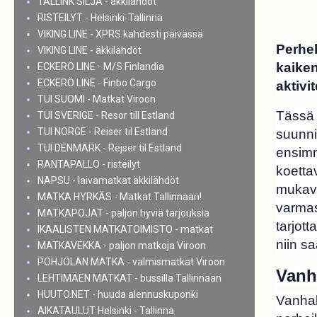
TALLINK SILJA - äkkilähdöt
RISTEILYT - Helsinki-Tallinna
VIKING LINE - XPRS kahdesti päivässä
Perhel
VIKING LINE - äkkilähdöt
kaiken
ECKERÖ LINE - M/S Finlandia
ECKERÖ LINE - Finbo Cargo
aktivi
TUI SUOMI - Matkat Viroon
Tässä 
TUI SVERIGE - Resor till Estland
TUI NORGE - Reiser til Estland
suunni
TUI DENMARK - Rejser til Estland
ensimm
RANTAPALLO - risteilyt
koettav
NAPSU - laivamatkat äkkilähdöt
mukavuu
MATKA HYRKÄS - Matkat Tallinnaan!
varmas
MATKAPOJAT - paljon hyviä tarjouksia
tarjot
IKAALISTEN MATKATOIMISTO - matkat
niin s
MATKAVEKKA - paljon matkoja Viroon
POHJOLAN MATKA - valmismatkat Viroon
Vanh
LEHTIMÄEN MATKAT - bussilla Tallinnaan
HUUTO.NET - huuda alennuskuponki
Vanhak
AIKATAULUT Helsinki - Tallinna