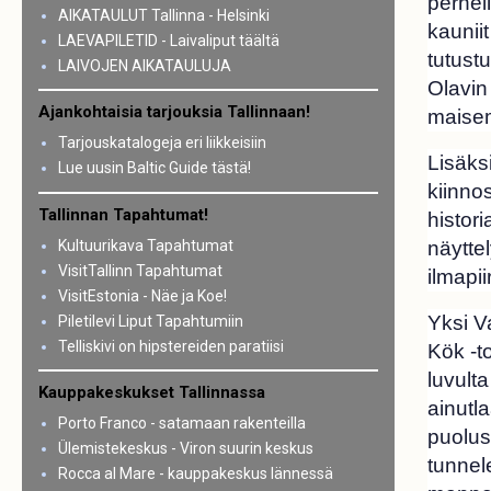
perhei
AIKATAULUT Tallinna - Helsinki
kauniit
LAEVAPILETID - Laivaliput täältä
tutust
LAIVOJEN AIKATAULUJA
Olavin
Ajankohtaisia tarjouksia Tallinnaan!
maise
Tarjouskatalogeja eri liikkeisiin
Lisäks
Lue uusin Baltic Guide tästä!
kiinnos
Tallinnan Tapahtumat!
histor
Kultuurikava Tapahtumat
näytte
VisitTallinn Tapahtumat
ilmapii
VisitEstonia - Näe ja Koe!
Yksi V
Piletilevi Liput Tapahtumiin
Telliskivi on hipstereiden paratiisi
Kök -t
luvulta
Kauppakeskukset Tallinnassa
ainutl
Porto Franco - satamaan rakenteilla
puolus
Ülemistekeskus - Viron suurin keskus
tunnele
Rocca al Mare - kauppakeskus lännessä