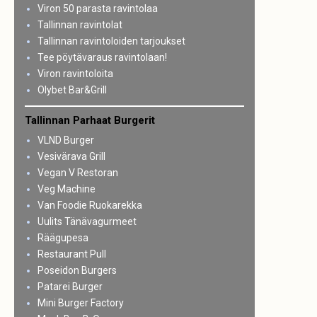
Viron 50 parasta ravintolaa
Tallinnan ravintolat
Tallinnan ravintoloiden tarjoukset
Tee pöytävaraus ravintolaan!
Viron ravintoloita
Olybet Bar&Grill
Tallinnan Parhaat Burgerit
VLND Burger
Vesivärava Grill
Vegan V Restoran
Veg Machine
Van Foodie Ruokarekka
Uulits Tänävagurmeet
Räägupesa
Restaurant Pull
Poseidon Burgers
Patarei Burger
Mini Burger Factory