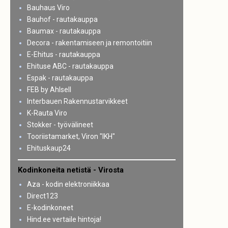
Bauhaus Viro
Bauhof - rautakauppa
Baumax - rautakauppa
Decora - rakentamiseen ja remontoitiin
E-Ehitus - rautakauppa
Ehituse ABC - rautakauppa
Espak - rautakauppa
FEB by Ahlsell
Interbauen Rakennustarvikkeet
K-Rauta Viro
Stokker - työvälineet
Tooriistamarket, Viron "IKH"
Ehituskaup24
Kodinkoneita netistä - Virosta
Aza - kodin elektroniikkaa
Direct123
E-kodinkoneet
Hind.ee vertaile hintoja!