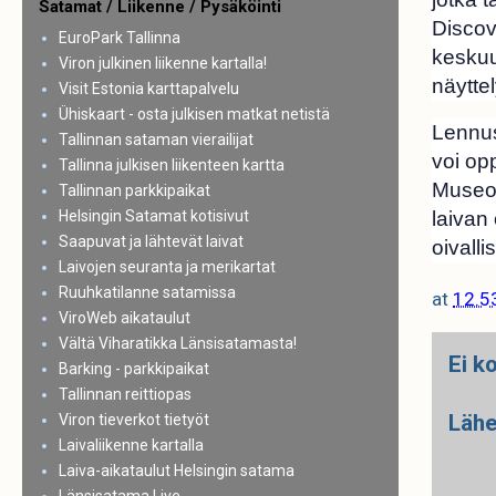
Satamat / Liikenne / Pysäköinti
Discov
EuroPark Tallinna
keskuu
Viron julkinen liikenne kartalla!
näyttel
Visit Estonia karttapalvelu
Ühiskaart - osta julkisen matkat netistä
Lennus
Tallinnan sataman vierailijat
voi opp
Tallinna julkisen liikenteen kartta
Museos
Tallinnan parkkipaikat
Helsingin Satamat kotisivut
laivan
Saapuvat ja lähtevät laivat
oivall
Laivojen seuranta ja merikartat
Ruuhkatilanne satamissa
at
12.5
ViroWeb aikataulut
Vältä Viharatikka Länsisatamasta!
Ei k
Barking - parkkipaikat
Tallinnan reittiopas
Lähe
Viron tieverkot tietyöt
Laivaliikenne kartalla
Laiva-aikataulut Helsingin satama