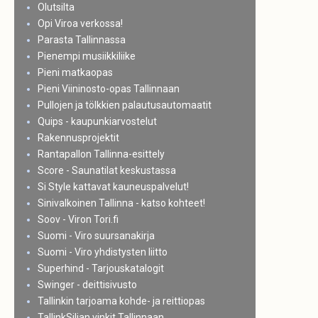
Olutsilta
Opi Viroa verkossa!
Parasta Tallinnassa
Pienempi musiikkiliike
Pieni matkaopas
Pieni Viininosto-opas Tallinnaan
Pullojen ja tölkkien palautusautomaatit
Quips - kaupunkiarvostelut
Rakennusprojektit
Rantapallon Tallinna-esittely
Score - Saunatilat keskustassa
Si Style kattavat kauneuspalvelut!
Sinivalkoinen Tallinna - katso kohteet!
Soov - Viron Tori.fi
Suomi - Viro suursanakirja
Suomi - Viro yhdistysten liitto
Superhind - Tarjouskatalogit
Swinger - deittisivusto
Tallinkin tarjoama kohde- ja reittiopas
TallinkSiljan vinkit Tallinnaan