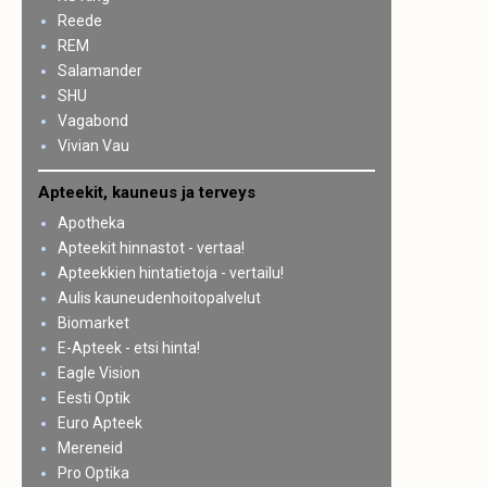
Reede
REM
Salamander
SHU
Vagabond
Vivian Vau
Apteekit, kauneus ja terveys
Apotheka
Apteekit hinnastot - vertaa!
Apteekkien hintatietoja - vertailu!
Aulis kauneudenhoitopalvelut
Biomarket
E-Apteek - etsi hinta!
Eagle Vision
Eesti Optik
Euro Apteek
Mereneid
Pro Optika