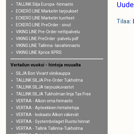
Uude
TALLINK Silja Europa -hinnasto
ECKERÖ LINE Marketin tarjoukset
ECKERÖ LINE Marketin tuotteet
Tilaa:
ECKERÖ LINE PreOrder - sivut
VIKING LINE Pre-Order nettipalvelu
VIKING LINE PreOrder -palvelu pdf
VIKING LINE Tallinna -laivahinnasto
VIKING LINE Xprice XPRS
Vertailun vuoksi - hintoja muualta
SILJA Bon Vivant viinikauppa
TALLINK SILJA Pre-Order Tukholma
TALLINK SILJA tarjouskuvastot
TALLINK SILJA Tukholman linja Tax Free
VERTAA - Alkon oma hinnasto
VERTAA - Apteekkien hintatietoja
VERTAA - Isokaato Alkon väkevät
VERTAA - Systembolaget Ruotsi hinnat
VERTAA - Tallink Tallinna-Tukholma