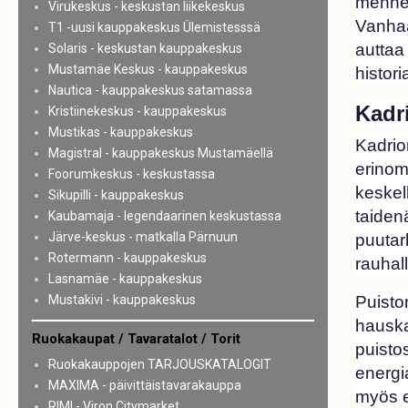
mennei
Virukeskus - keskustan liikekeskus
Vanhaa
T1 -uusi kauppakeskus Ülemistesssä
auttaa
Solaris - keskustan kauppakeskus
Mustamäe Keskus - kauppakeskus
histori
Nautica - kauppakeskus satamassa
Kadri
Kristiinekeskus - kauppakeskus
Mustikas - kauppakeskus
Kadrio
Magistral - kauppakeskus Mustamäellä
erinom
Foorumkeskus - keskustassa
keskell
Sikupilli - kauppakeskus
taiden
Kaubamaja - legendaarinen keskustassa
Järve-keskus - matkalla Pärnuun
puutar
Rotermann - kauppakeskus
rauhall
Lasnamäe - kauppakeskus
Mustakivi - kauppakeskus
Puiston
hauska
Ruokakaupat / Tavaratalot / Torit
puisto
Ruokakauppojen TARJOUSKATALOGIT
energi
MAXIMA - päivittäistavarakauppa
myös e
RIMI - Viron Citymarket