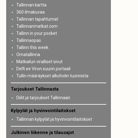
Tallinnan kartta
360 ilmakuvaa
Tallinnan tapahtumat
Tallinnanmatkat.com
Tallinn in your pocket
Tallinnaopas
Tallinn this week
Omatallinna
Matkailun viralliset sivut
Delfi.ee Viron suurin portaali
Tullin määräykset alkoholin tuonnista
Tarjoukset Tallinnasta
Diilit ja tarjoukset Tallinnaan
Kylpylät ja hyvinvointilaitokset
Tallinnan kylpylät ja hyvinvointilaitokset
Julkinen liikenne ja tilausajot