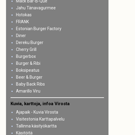
Mack Bar-B-Que
Jahu Tänavagurmee
Hotokas
FRANK
Estonian Burger Factory
Diner
Dereku Burger
Cherry Grill
Burgerbox
Burger & Ribi
Boksipeatus
Beer & Burger
Baby Back Ribs
Amarillo Viru
Kuvia, karttoja, infoa Virosta
Ajapaik - Kuvia Virosta
Visitestonia Karttapalvelu
Tallinna käsityökartta
Käsitöitä