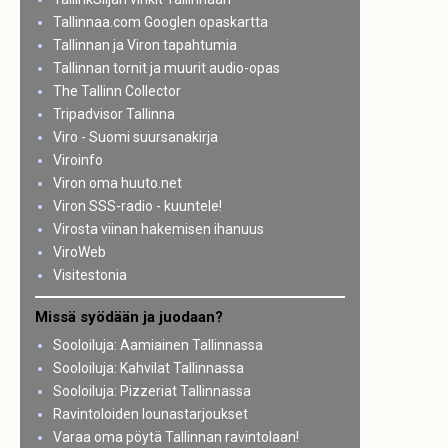
Tallinnaa.com Googlen opaskartta
Tallinnan ja Viron tapahtumia
Tallinnan tornit ja muurit audio-opas
The Tallinn Collector
Tripadvisor Tallinna
Viro - Suomi suursanakirja
Viroinfo
Viron oma huuto.net
Viron SSS-radio - kuuntele!
Virosta viinan hakemisen ihanuus
ViroWeb
Visitestonia
Missä syödään ja juodaan?
Sooloiluja: Aamiainen Tallinnassa
Sooloiluja: Kahvilat Tallinnassa
Sooloiluja: Pizzeriat Tallinnassa
Ravintoloiden lounastarjoukset
Varaa oma pöytä Tallinnan ravintolaan!