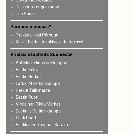
Sotka -Huonekaluja
Tallinnan kangaskaupat
Top Shop
Pärnuun menossa?
Tsekkaa linkit Pärnuun
Kosk - Kiinteistövälitys, osta tai myy!
Virolaisia tuotteita Suomesta!
Bal-Mark elintarvikekauppa
Eestin Extrat
Eestin Herkut
Lafka 24 verkkokauppa
Herkut Tallinnasta
Eestin Puoti
Virolainen Pikku Market
Eestin ja Baltian kauppa
Eesti Pood
Eestiläinen kauppa - Kerava