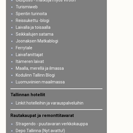
Olutposti - matkoja myös Viroon
Turismiweb
Spentin turinoita
Reissukettu -blogi
Laivalla ja toisaalla
Seikkailujen satama
Joonaksen Matkablogi
Ferrytale
Laivafanittajat
Itämeren laivat
Maalla, merellä ja ilmassa
Kodulinn Tallinn Blogi
Luomuviinien maailmassa
Tallinnan hotellit
Linkit hotelleihin ja varauspalveluihin
Rautakaupat ja remonttitavarat
Stragendo - puutavaran verkkokauppa
Depo Tallinna (Nyt avattu!)