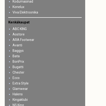
Kodumasinad
Konelux
Viva Elektroonika
Kenkäkaupat
ABC KING
Aostore
ARA Footwear
Avanti
Baggys
Bata
BonPrix
Bugatti
Chester
Ecco
Extra Style
Glamwear
Halens
Kingaklubi
NS King