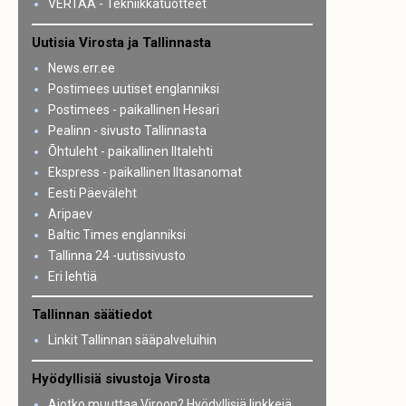
VERTAA - Tekniikkatuotteet
Uutisia Virosta ja Tallinnasta
News.err.ee
Postimees uutiset englanniksi
Postimees - paikallinen Hesari
Pealinn - sivusto Tallinnasta
Õhtuleht - paikallinen Iltalehti
Ekspress - paikallinen Iltasanomat
Eesti Päeväleht
Aripaev
Baltic Times englanniksi
Tallinna 24 -uutissivusto
Eri lehtiä
Tallinnan säätiedot
Linkit Tallinnan sääpalveluihin
Hyödyllisiä sivustoja Virosta
Aiotko muuttaa Viroon? Hyödyllisiä linkkejä