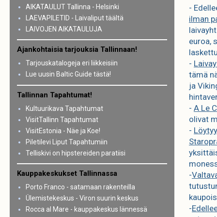
AIKATAULUT Tallinna - Helsinki
- Edell
LAEVAPILETID - Laivaliput täältä
ilman p
LAIVOJEN AIKATAULUJA
laivayht
euroa, s
Ajankohtaisia tarjouksia Tallinnaan!
laskettu
-
Laivay
Tarjouskatalogeja eri liikkeisiin
tämä nä
Lue uusin Baltic Guide tästä!
ja Viki
Tallinnan Tapahtumat!
hintaver
-
A Le 
Kultuurikava Tapahtumat
olivat 
VisitTallinn Tapahtumat
-
Löytyy
VisitEstonia - Näe ja Koe!
Starop
Piletilevi Liput Tapahtumiin
yksittäi
Telliskivi on hipstereiden paratiisi
monessa
Kauppakeskukset Tallinnassa
-
Valtava
tutustu
Porto Franco - satamaan rakenteilla
kaupois
Ülemistekeskus - Viron suurin keskus
-
Edelle
Rocca al Mare - kauppakeskus lännessä