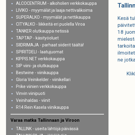
ALCOCENTRUM - alkoholien verkkokauppa
Tallin
LIVIKO - myymälät ja laaja nettivalikoima
SUPERALKO - myymälät ja nettikauppa
Kesä tu
CITYALKO - liikkeitä eri puolella Viroa
päivitet
TANKER olutkauppa netissä
18 juom
TAPTAP - käsityöoluet
mielest
SIIDRIMAJA - parhaat siiderit täältä!
tarkoit
SPIRITDELI - laatujuomat
ilmoitet
KIPPIS.NET verkkokauppa
ne jotk
SIP viini- ja olutkauppa
Bestwine - viinikauppa
Kli
Gloria Veinikelder - viinikellari
Prike viinien verkkokauppa
Vinvin viinipuoti
Veinihaldas - viinit
R14 Rein Kasela viinikauppa
Varaa matka Tallinnaan ja Viroon
TALLINK - useita lähtöjä päivässä