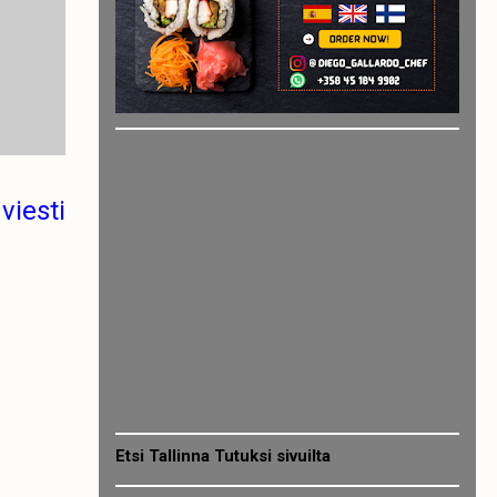
viesti
Etsi Tallinna Tutuksi sivuilta