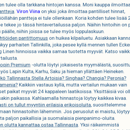
een tulee olla tarkkana hintojen kanssa. Moni kauppa ilmoitta
antteja
.
Viron Viina
on yksi joka ilmoittaa pantilliset hinnat,
iöillähän pantteja ei tule ollenkaan. Koria kohden tulee lisää 
e tekee jo tässä hintavertailussa paljon. Näihin hintoihin on 
 päälle, niihin joissa se tulee myös loppulaskuun.
htiöiden pantittomuus
on huikea kilpailuetu. Asiakkaan kanna
kyy parhaiten Tallinkilla, joka pesee kyllä mennen tullen Ecke
ng Linen hinnoissa vaikka samaa tuotetta myyvät. Katso vaikk
tailusta.
Coqin Premium
-olutta löytyi jokaisesta myymälästä, suositt
myös Lapin Kulta, Karhu, Saku ja hieman yllättäen Heineken.
kö Tallinnasta Stella Artoisia? Singhaa? Changia? Peronia?
ramenia?
Kaikkiin vastaus kyllä, mutta vertailun mukaan vain
set paikat myyvät 24 kappaleen laatikoissa. Yksittäisiä voi ol
kin paikassa. Kahlaamalla hinnastoja löytyy kaikkea kivaa.
sti on tullut myyntiin erilaisia erikoisoluita
, suosittelemme
maan hinnastoihin lähemmin. Jos perusolut ei maistu, löytyy
ta paljon paikallisia ja suomalaisia pienpanimo-oluita.
en olutta kannattaa ostaa Tallinnasta
. Yksi räikeimmistä