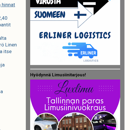
a
hinnat
2,40
pantit
lta
rö Linen
a itse
uja
Hyödynnä Limusiinitarjous!
la