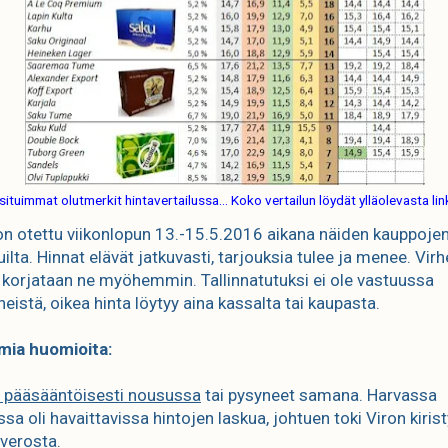
ituimmat olutmerkit hintavertailussa... Koko vertailun löydät ylläolevasta lin
on otettu viikonlopun 13.-15.5.2016 aikana näiden kauppoje
uilta. Hinnat elävät jatkuvasti, tarjouksia tulee ja menee. Virh
a, korjataan ne myöhemmin. Tallinnatutuksi ei ole vastuussa
heistä, oikea hinta löytyy aina kassalta tai kaupasta.
ia huomioita:
t pääsääntöisesti nousussa
tai pysyneet samana. Harvassa
sa oli havaittavissa hintojen laskua, johtuen toki Viron kiri
iverosta.