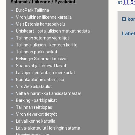
at
11.5
Satamat / Liikenne / Pysäköinti
EuroPark Tallinna
Viron julkinen liikenne kartalla!
Ei ko
Visit Estonia karttapalvelu
Ühiskaart - osta julkisen matkat netistä
Lähe
Tallinnan sataman vierailijat
Tallinna julkisen liikenteen kartta
Tallinnan parkkipaikat
Helsingin Satamat kotisivut
Saapuvat ja lähtevät laivat
Laivojen seuranta ja merikartat
Ruuhkatilanne satamissa
ViroWeb aikataulut
Vältä Viharatikka Länsisatamasta!
Barking - parkkipaikat
Tallinnan reittiopas
Viron tieverkot tietyöt
Laivaliikenne kartalla
Laiva-aikataulut Helsingin satama