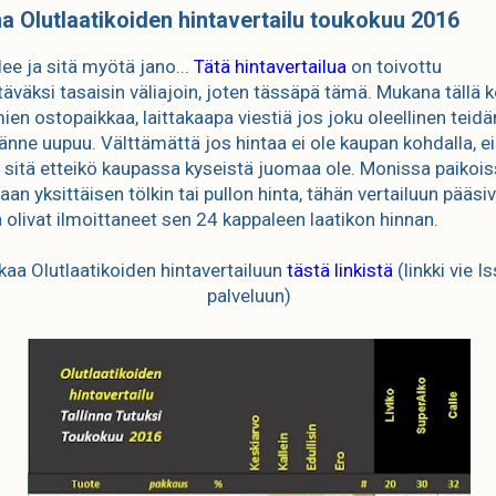
na Olutlaatikoiden hintavertailu toukokuu 2016
lee ja sitä myötä jano...
Tätä hintavertailua
on toivottu
täväksi tasaisin väliajoin, joten tässäpä tämä. Mukana tällä 
ien ostopaikkaa, laittakaapa viestiä jos joku oleellinen teidä
änne uupuu. Välttämättä jos hintaa ei ole kaupan kohdalla, ei
a sitä etteikö kaupassa kyseistä juomaa ole. Monissa paikoi
aan yksittäisen tölkin tai pullon hinta, tähän vertailuun pääsiv
a olivat ilmoittaneet sen 24 kappaleen laatikon hinnan.
kkaa Olutlaatikoiden hintavertailuun
tästä linkistä
(linkki vie I
palveluun)