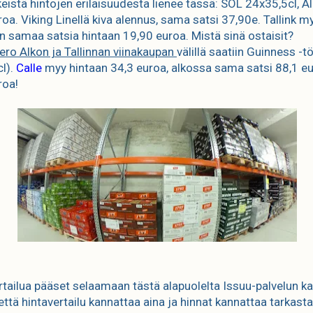
eistä hintojen erilaisuudesta lienee tässä: SOL 24x35,5cl, A
roa. Viking Linellä kiva alennus, sama satsi 37,90e. Tallink m
in samaa satsia hintaan 19,90 euroa. Mistä sinä ostaisit?
 ero Alkon ja Tallinnan viinakaupan
välillä saatiin Guinness -t
l).
Calle
myy hintaan 34,3 euroa, alkossa sama satsi 88,1 eu
roa!
rtailua pääset selaamaan tästä alapuolelta Issuu-palvelun ka
että hintavertailu kannattaa aina ja hinnat kannattaa tarkast