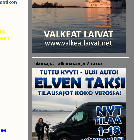
aatikon
):
seen
Tilausajot Tallinnassa ja Virossa
ree