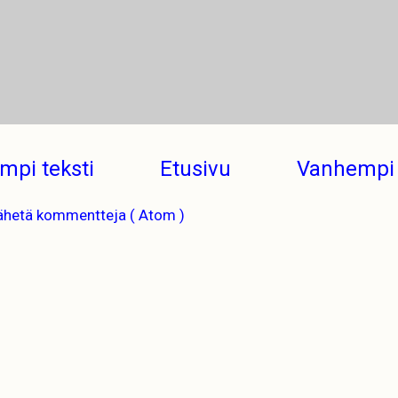
mpi teksti
Etusivu
Vanhempi 
ähetä kommentteja ( Atom )