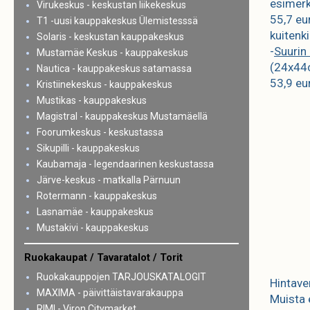
esimerk
Virukeskus - keskustan liikekeskus
55,7 eu
T1 -uusi kauppakeskus Ülemistesssä
kuitenk
Solaris - keskustan kauppakeskus
-
Suurin
Mustamäe Keskus - kauppakeskus
(24x44c
Nautica - kauppakeskus satamassa
53,9 eu
Kristiinekeskus - kauppakeskus
Mustikas - kauppakeskus
Magistral - kauppakeskus Mustamäellä
Foorumkeskus - keskustassa
Sikupilli - kauppakeskus
Kaubamaja - legendaarinen keskustassa
Järve-keskus - matkalla Pärnuun
Rotermann - kauppakeskus
Lasnamäe - kauppakeskus
Mustakivi - kauppakeskus
Ruokakaupat / Tavaratalot / Torit
Ruokakauppojen TARJOUSKATALOGIT
Hintave
MAXIMA - päivittäistavarakauppa
Muista 
RIMI - Viron Citymarket