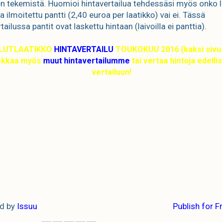
n tekemistä. Huomioi hintavertailua tehdessäsi myös onko l
 ilmoitettu pantti (2,40 euroa per laatikko) vai ei. Tässä
tailussa pantit ovat laskettu hintaan (laivoilla ei panttia).
LUTLAATIKKO
HINTAVERTAILU
TOUKOKUU 2016 (kaksi sivua
ekkaa myös
muut hintavertailumme
tai vertaa hintoja edelli
vertailuun!
d by
Issuu
Publish for F