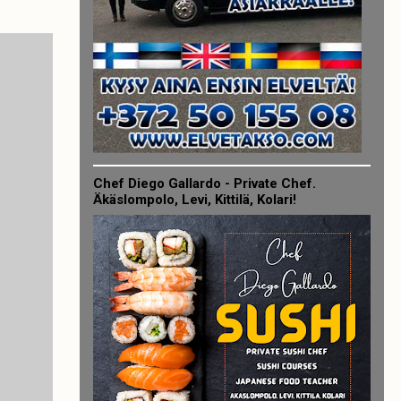
Chef Diego Gallardo - Private Chef.
Äkäslompolo, Levi, Kittilä, Kolari!