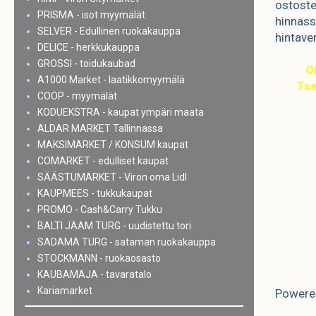
ostoste
PRISMA - isot myymälät
hinnassa
SELVER - Edullinen ruokakauppa
hintaver
DELICE - herkkukauppa
GROSSI - toidukaubad
O
A1000 Market - laatikkomyymälä
Ts
COOP - myymälät
KODUEKSTRA - kaupat ympäri maata
ALDAR MARKET Tallinnassa
MAKSIMARKET / KONSUM kaupat
COMARKET - edulliset kaupat
SÄÄSTUMARKET - Viron oma Lidl
KAUPMEES - tukkukaupat
PROMO - Cash&Carry Tukku
BALTI JAAM TURG - uudistettu tori
SADAMA TURG - sataman ruokakauppa
STOCKMANN - ruokaosasto
KAUBAMAJA - tavaratalo
Kariamarket
Powere