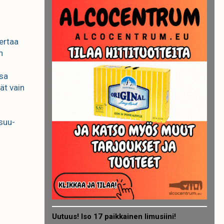
kertaa
n
ssa
ät vain
ssuu-
Uutuus! Iso 17 paikkainen limusiini!