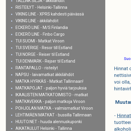
TALLINK SILJA - äkkilähdöt
RISTEILYT - Helsinki-Tallinna
VIKING LINE - XPRS kahdesti päivässä
VIKING LINE - äkkilähdöt
ECKERÖ LINE - M/S Finlandia
ECKERÖ LINE - Finbo Cargo
TUI SUOMI - Matkat Viroon
TUI SVERIGE - Resor till Estland
TUI NORGE - Reiser til Estland
Suos
TUI DENMARK - Rejser til Estland
RANTAPALLO - risteilyt
Hinnat 
NAPSU - laivamatkat äkkilähdöt
nettisiv
MATKA HYRKÄS - Matkat Tallinnaan!
voi oll
MATKAPOJAT - paljon hyviä tarjouksia
hintavir
IKAALISTEN MATKATOIMISTO - matkat
MATKAVEKKA - paljon matkoja Viroon
Muutam
POHJOLAN MATKA - valmismatkat Viroon
LEHTIMÄEN MATKAT - bussilla Tallinnaan
-
Hinna
HUUTO.NET - huuda alennuskuponki
tuottees
AIKATAULUT Helsinki - Tallinna
alkohol