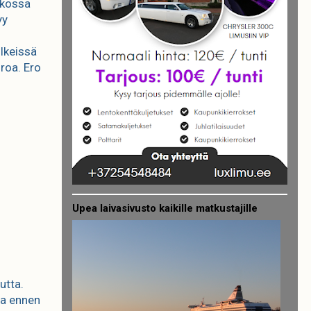
lkossa
yy
ölkeissä
roa. Ero
Upea laivasivusto kaikille matkustajille
utta.
aa ennen