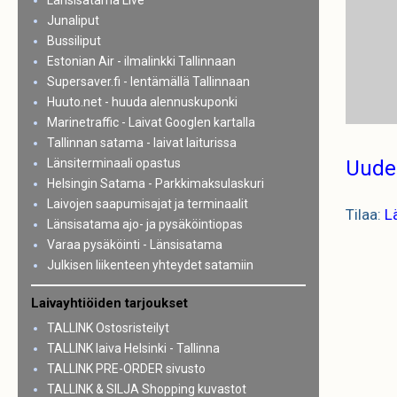
Länsisatama Live
Junaliput
Bussiliput
Estonian Air - ilmalinkki Tallinnaan
Supersaver.fi - lentämällä Tallinnaan
Huuto.net - huuda alennuskuponki
Marinetraffic - Laivat Googlen kartalla
Tallinnan satama - laivat laiturissa
Länsiterminaali opastus
Uude
Helsingin Satama - Parkkimaksulaskuri
Laivojen saapumisajat ja terminaalit
Tilaa:
L
Länsisatama ajo- ja pysäköintiopas
Varaa pysäköinti - Länsisatama
Julkisen liikenteen yhteydet satamiin
Laivayhtiöiden tarjoukset
TALLINK Ostosristeilyt
TALLINK laiva Helsinki - Tallinna
TALLINK PRE-ORDER sivusto
TALLINK & SILJA Shopping kuvastot