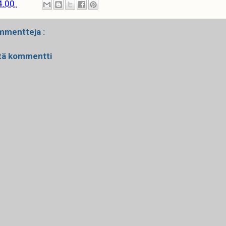
4.00
mmentteja :
tä kommentti