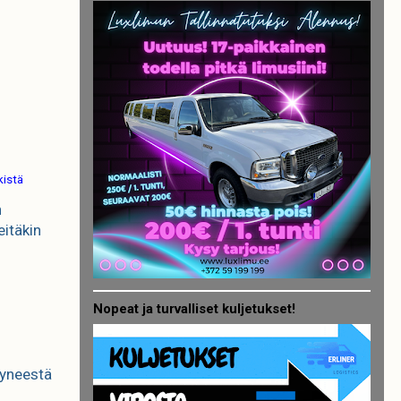
kistä
n
eitäkin
Nopeat ja turvalliset kuljetukset!
styneestä