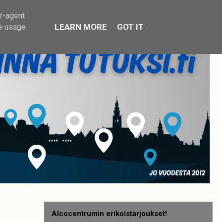
er-agent
LEARN MORE
GOT IT
te usage
Alcocentrumin erikoistarjoukset!