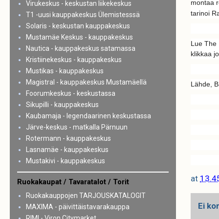
montaa re
Virukeskus - keskustan liikekeskus
tarinoi R
T1 -uusi kauppakeskus Ülemistesssä
Solaris - keskustan kauppakeskus
Mustamäe Keskus - kauppakeskus
Lue The 
Nautica - kauppakeskus satamassa
klikkaa j
Kristiinekeskus - kauppakeskus
Mustikas - kauppakeskus
Magistral - kauppakeskus Mustamäellä
Lähde, Ba
Foorumkeskus - keskustassa
Sikupilli - kauppakeskus
Kaubamaja - legendaarinen keskustassa
Järve-keskus - matkalla Pärnuun
Rotermann - kauppakeskus
Lasnamäe - kauppakeskus
Mustakivi - kauppakeskus
at
13.4
Ruokakaupat / Tavaratalot / Torit
Ruokakauppojen TARJOUSKATALOGIT
Ei ko
MAXIMA - päivittäistavarakauppa
RIMI - Viron Citymarket