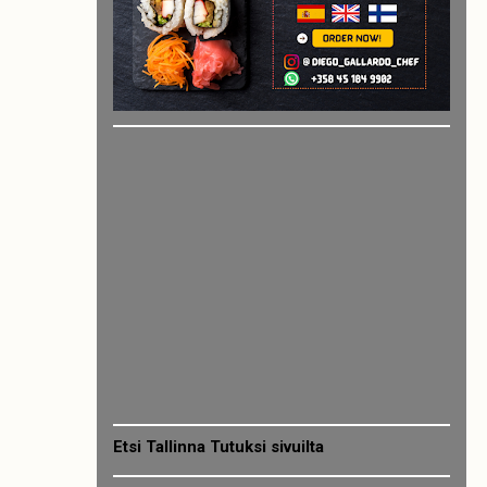
Etsi Tallinna Tutuksi sivuilta