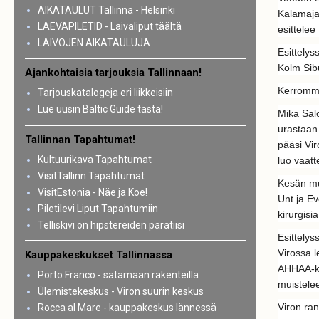
AIKATAULUT Tallinna - Helsinki
Kalamaja
LAEVAPILETID - Laivaliput täältä
esittelee
LAIVOJEN AIKATAULUJA
Esittelys
Kolm Sibu
Ajankohtaisia tarjouksia Tallinnaan!
Kerromme
Tarjouskatalogeja eri liikkeisiin
Lue uusin Baltic Guide tästä!
Mika Sal
urastaa
Tallinnan Tapahtumat!
pääsi Vir
Kultuurikava Tapahtumat
luo vaatte
VisitTallinn Tapahtumat
Kesän muo
VisitEstonia - Näe ja Koe!
Unt ja Ev
Piletilevi Liput Tapahtumiin
kirurgis
Telliskivi on hipstereiden paratiisi
Esittelys
Virossa l
Kauppakeskukset Tallinnassa
AHHAA-kes
Porto Franco - satamaan rakenteilla
muistelee
Ülemistekeskus - Viron suurin keskus
Viron ra
Rocca al Mare - kauppakeskus lännessä