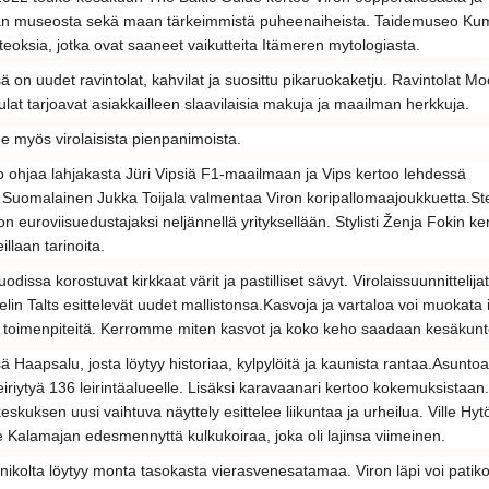
n museosta sekä maan tärkeimmistä puheenaiheista.
Taidemuseo Ku
 teoksia, jotka ovat saaneet vaikutteita Itämeren mytologiasta.
sä on uudet ravintolat, kahvilat ja suosittu pikaruokaketju. Ravintolat Mo
lat tarjoavat asiakkailleen slaavilaisia makuja ja maailman herkkuja.
 myös virolaisista pienpanimoista.
o ohjaa lahjakasta Jüri Vipsiä F1-maailmaan ja Vips kertoo lehdessä
n
Suomalainen Jukka Toijala valmentaa Viron koripallomaajoukkuetta.
St
on euroviisuedustajaksi neljännellä yrityksellään.
Stylisti Ženja Fokin ke
illaan tarinoita.
dissa korostuvat kirkkaat värit ja pastilliset sävyt. Virolaissuunnittelija
elin Talts esittelevät uudet mallistonsa.
Kasvoja ja vartaloa voi muokata 
ia toimenpiteitä. Kerromme miten kasvot ja koko keho saadaan kesäkun
sä Haapsalu, josta löytyy historiaa, kylpylöitä ja kaunista rantaa.
Asuntoau
eiriytyä 136 leirintäalueelle. Lisäksi karavaanari kertoo kokemuksistaan.
kuksen uusi vaihtuva näyttely esittelee liikuntaa ja urheilua.
Ville Hy
 Kalamajan edesmennyttä kulkukoiraa, joka oli lajinsa viimeinen.
nnikolta löytyy monta tasokasta vierasvenesatamaa.
Viron läpi voi patik