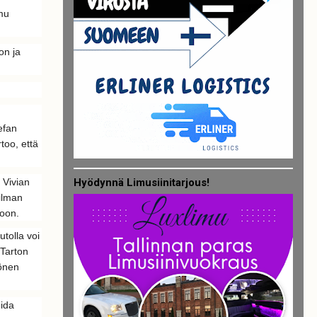
mu
on ja
efan
rtoo, että
Hyödynnä Limusiinitarjous!
t Vivian
ilman
toon.
tolla voi
Tarton
tönen
oida