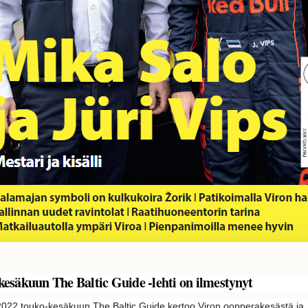
esäkuun The Baltic Guide -lehti on ilmestynyt
022 touko-kesäkuun The Baltic Guide kertoo Viron oopperakesästä ja