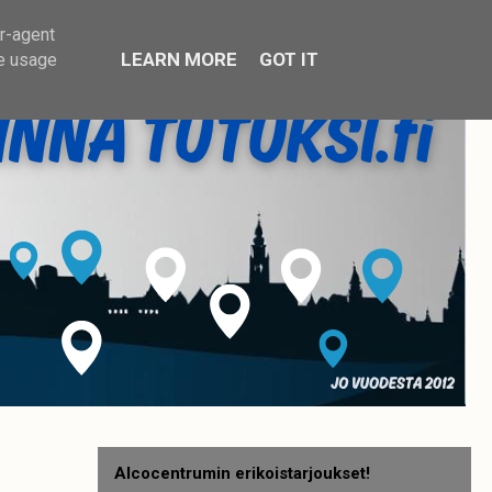
er-agent
LEARN MORE
GOT IT
te usage
Alcocentrumin erikoistarjoukset!