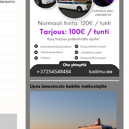
i Sarasmo
Upea laivasivusto kaikille matkustajille