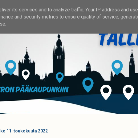
iver its services and to analyze traffic. Your IP address and us
mance and security metrics to ensure quality of service, genera
se.
kko 11. toukokuuta 2022