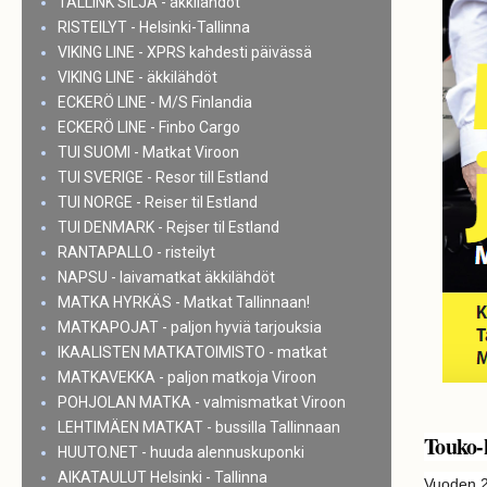
TALLINK SILJA - äkkilähdöt
RISTEILYT - Helsinki-Tallinna
VIKING LINE - XPRS kahdesti päivässä
VIKING LINE - äkkilähdöt
ECKERÖ LINE - M/S Finlandia
ECKERÖ LINE - Finbo Cargo
TUI SUOMI - Matkat Viroon
TUI SVERIGE - Resor till Estland
TUI NORGE - Reiser til Estland
TUI DENMARK - Rejser til Estland
RANTAPALLO - risteilyt
NAPSU - laivamatkat äkkilähdöt
MATKA HYRKÄS - Matkat Tallinnaan!
MATKAPOJAT - paljon hyviä tarjouksia
IKAALISTEN MATKATOIMISTO - matkat
MATKAVEKKA - paljon matkoja Viroon
POHJOLAN MATKA - valmismatkat Viroon
LEHTIMÄEN MATKAT - bussilla Tallinnaan
Touko-k
HUUTO.NET - huuda alennuskuponki
AIKATAULUT Helsinki - Tallinna
Vuoden 2