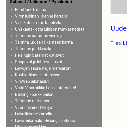
Satamat / Liikenne / Pysäköinti
EuroPark Tallinna
Viron julkinen liikenne kartalla!
Visit Estonia karttapalvelu
Uude
Ühiskaart - osta julkisen matkat netistä
Tallinnan sataman vierailijat
Tallinna julkisen liikenteen kartta
Tilaa:
L
Tallinnan parkkipaikat
Helsingin Satamat kotisivut
Saapuvat ja lähtevät laivat
Laivojen seuranta ja merikartat
Ruuhkatilanne satamissa
ViroWeb aikataulut
Vältä Viharatikka Länsisatamasta!
Barking - parkkipaikat
Tallinnan reittiopas
Viron tieverkot tietyöt
Laivaliikenne kartalla
Laiva-aikataulut Helsingin satama