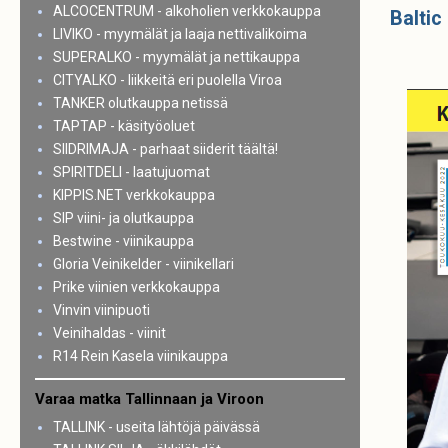
ALCOCENTRUM - alkoholien verkkokauppa
Baltic
LIVIKO - myymälät ja laaja nettivalikoima
SUPERALKO - myymälät ja nettikauppa
CITYALKO - liikkeitä eri puolella Viroa
TANKER olutkauppa netissä
TAPTAP - käsityöoluet
SIIDRIMAJA - parhaat siiderit täältä!
SPIRITDELI - laatujuomat
KIPPIS.NET verkkokauppa
SIP viini- ja olutkauppa
Bestwine - viinikauppa
Gloria Veinikelder - viinikellari
Prike viinien verkkokauppa
Vinvin viinipuoti
Veinihaldas - viinit
R14 Rein Kasela viinikauppa
Varaa matka Tallinnaan ja Viroon
TALLINK - useita lähtöjä päivässä