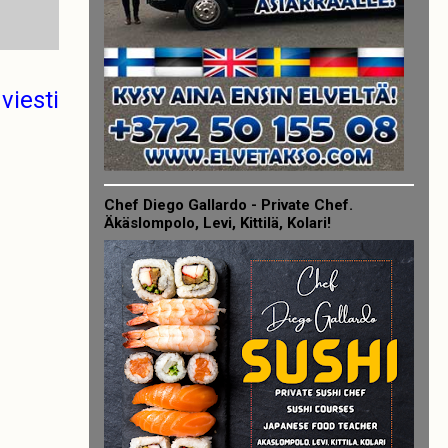
viesti
Chef Diego Gallardo - Private Chef.
Äkäslompolo, Levi, Kittilä, Kolari!