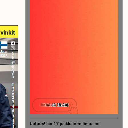
Uutuus! Iso 17 paikkainen limusiini!