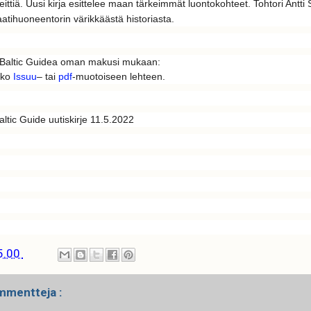
ittiä. Uusi kirja esittelee maan tärkeimmät luontokohteet.
Tohtori Antt
aatihuoneentorin värikkäästä historiasta.
Baltic Guidea oman makusi mukaan:
oko
Issuu
– tai
pdf
-muotoiseen lehteen.
ltic Guide uutiskirje 11.5.2022
5.00
mmentteja :