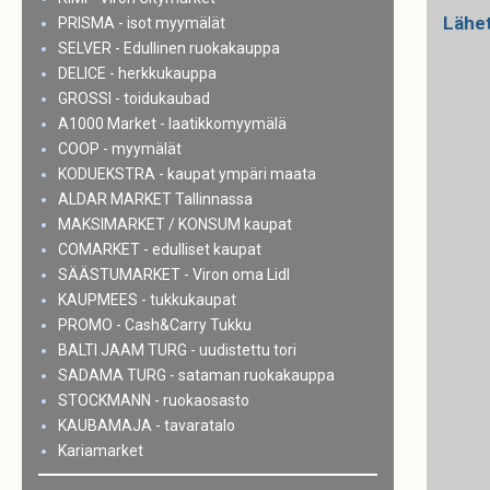
Lähe
PRISMA - isot myymälät
SELVER - Edullinen ruokakauppa
DELICE - herkkukauppa
GROSSI - toidukaubad
A1000 Market - laatikkomyymälä
COOP - myymälät
KODUEKSTRA - kaupat ympäri maata
ALDAR MARKET Tallinnassa
MAKSIMARKET / KONSUM kaupat
COMARKET - edulliset kaupat
SÄÄSTUMARKET - Viron oma Lidl
KAUPMEES - tukkukaupat
PROMO - Cash&Carry Tukku
BALTI JAAM TURG - uudistettu tori
SADAMA TURG - sataman ruokakauppa
STOCKMANN - ruokaosasto
KAUBAMAJA - tavaratalo
Kariamarket