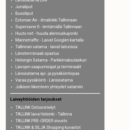
Länsisatama Live
Junaliput
Bussiliput
Estonian Air - ilmalinkki Tallinnaan
Supersaver.fi - lentämällä Tallinnaan
Huuto.net - huuda alennuskuponki
Marinetraffic - Laivat Googlen kartalla
Tallinnan satama - laivat laiturissa
Länsiterminaali opastus
Helsingin Satama - Parkkimaksulaskuri
Laivojen saapumisajat ja terminaalit
Länsisatama ajo- ja pysäköintiopas
Varaa pysäköinti - Länsisatama
Julkisen liikenteen yhteydet satamiin
Laivayhtiöiden tarjoukset
TALLINK Ostosristeilyt
TALLINK laiva Helsinki - Tallinna
TALLINK PRE-ORDER sivusto
TALLINK & SILJA Shopping kuvastot