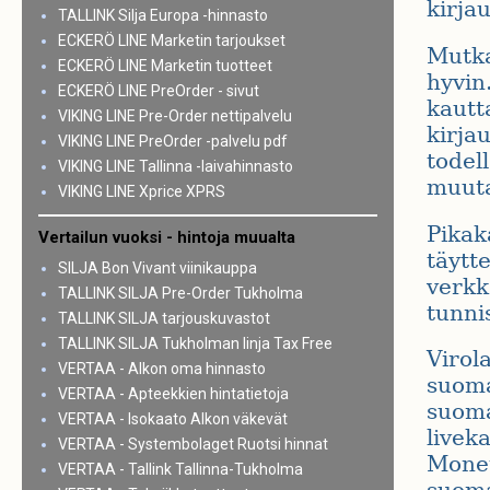
kirja
TALLINK Silja Europa -hinnasto
ECKERÖ LINE Marketin tarjoukset
Mutka
ECKERÖ LINE Marketin tuotteet
hyvin
ECKERÖ LINE PreOrder - sivut
kautt
VIKING LINE Pre-Order nettipalvelu
kirja
VIKING LINE PreOrder -palvelu pdf
todel
VIKING LINE Tallinna -laivahinnasto
muuta
VIKING LINE Xprice XPRS
Pikak
Vertailun vuoksi - hintoja muualta
täytte
SILJA Bon Vivant viinikauppa
verkk
TALLINK SILJA Pre-Order Tukholma
tunni
TALLINK SILJA tarjouskuvastot
TALLINK SILJA Tukholman linja Tax Free
Virol
VERTAA - Alkon oma hinnasto
suomal
VERTAA - Apteekkien hintatietoja
suomal
VERTAA - Isokaato Alkon väkevät
liveka
VERTAA - Systembolaget Ruotsi hinnat
Monet
VERTAA - Tallink Tallinna-Tukholma