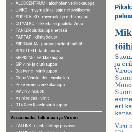
ALCOCENTRUM - alkoholien verkkokauppa
Pikak
LIVIKO - myymälät ja laaja nettivalikoima
pela
SUPERALKO - myymälät ja nettikauppa
CITYALKO - liikkeitä eri puolella Viroa
Miks
TANKER olutkauppa netissä
TAPTAP - käsityöoluet
töih
SIIDRIMAJA - parhaat siiderit täältä!
SPIRITDELI - laatujuomat
Suome
KIPPIS.NET verkkokauppa
ja eri
SIP viini- ja olutkauppa
Viroon
Bestwine - viinikauppa
Suome
Gloria Veinikelder - viinikellari
Monop
Prike viinien verkkokauppa
Suomes
Vinvin viinipuoti
esimer
Veinihaldas - viinit
R14 Rein Kasela viinikauppa
eri k
kanss
Varaa matka Tallinnaan ja Viroon
Viro 
TALLINK - useita lähtöjä päivässä