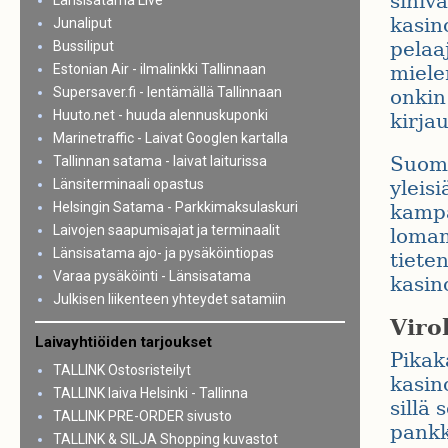
siniva
Länsisatama Live
kasin
Junaliput
pelaa
Bussiliput
Estonian Air - ilmalinkki Tallinnaan
miele
Supersaver.fi - lentämällä Tallinnaan
onkin
Huuto.net - huuda alennuskuponki
kirja
Marinetraffic - Laivat Googlen kartalla
Suoma
Tallinnan satama - laivat laiturissa
Länsiterminaali opastus
yleisi
Helsingin Satama - Parkkimaksulaskuri
kampa
Laivojen saapumisajat ja terminaalit
lomama
Länsisatama ajo- ja pysäköintiopas
tieten
Varaa pysäköinti - Länsisatama
kasino
Julkisen liikenteen yhteydet satamiin
Viro
Laivayhtiöiden tarjoukset
Pikak
TALLINK Ostosristeilyt
kasino
TALLINK laiva Helsinki - Tallinna
sillä 
TALLINK PRE-ORDER sivusto
pankk
TALLINK & SILJA Shopping kuvastot