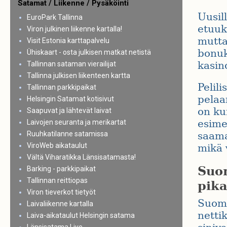
Satamat / Liikenne / Pysäköinti
Uusill
EuroPark Tallinna
etuuks
Viron julkinen liikenne kartalla!
mutta 
Visit Estonia karttapalvelu
bonuks
Ühiskaart - osta julkisen matkat netistä
kasin
Tallinnan sataman vierailijat
Tallinna julkisen liikenteen kartta
Pelili
Tallinnan parkkipaikat
pelaam
Helsingin Satamat kotisivut
on kun
Saapuvat ja lähtevät laivat
esimer
Laivojen seuranta ja merikartat
Ruuhkatilanne satamissa
saama
ViroWeb aikataulut
mikä 
Vältä Viharatikka Länsisatamasta!
Suom
Barking - parkkipaikat
Tallinnan reittiopas
pika
Viron tieverkot tietyöt
Suoma
Laivaliikenne kartalla
netti
Laiva-aikataulut Helsingin satama