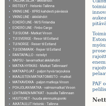
Ulkom
TALLINK SILJA - äkkilähdöt
toimi
RISTEILYT - Helsinki-Tallinna
innov
VIKING LINE - XPRS kahdesti päivässä
VIKING LINE - äkkilähdöt
aukea
ECKERÖ LINE - M/S Finlandia
pitäv
ECKERÖ LINE - Finbo Cargo
Toimi
TUI SUOMI - Matkat Viroon
Eston
TUI SVERIGE - Resor till Estland
TUI NORGE - Reiser til Estland
myönn
TUI DENMARK - Rejser til Estland
prose
RANTAPALLO - risteilyt
rajoi
NAPSU - laivamatkat äkkilähdöt
enemm
MATKA HYRKÄS - Matkat Tallinnaan!
rajoi
MATKAPOJAT - paljon hyviä tarjouksia
pelaa
IKAALISTEN MATKATOIMISTO - matkat
MATKAVEKKA - paljon matkoja Viroon
PAF ol
POHJOLAN MATKA - valmismatkat Viroon
pelili
LEHTIMÄEN MATKAT - bussilla Tallinnaan
Nett
HUUTO.NET - huuda alennuskuponki
AIKATAULUT Helsinki - Tallinna