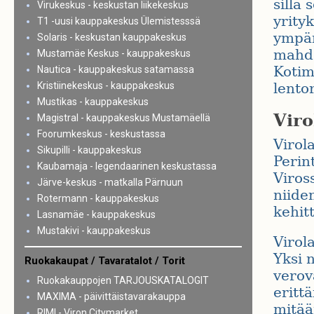
sillä
Virukeskus - keskustan liikekeskus
yrity
T1 -uusi kauppakeskus Ülemistesssä
ympär
Solaris - keskustan kauppakeskus
mahdol
Mustamäe Keskus - kauppakeskus
Kotim
Nautica - kauppakeskus satamassa
Kristiinekeskus - kauppakeskus
lentor
Mustikas - kauppakeskus
Viro
Magistral - kauppakeskus Mustamäellä
Foorumkeskus - keskustassa
Virol
Sikupilli - kauppakeskus
Perin
Kaubamaja - legendaarinen keskustassa
Viross
Järve-keskus - matkalla Pärnuun
niide
Rotermann - kauppakeskus
kehit
Lasnamäe - kauppakeskus
Mustakivi - kauppakeskus
Virol
Yksi 
Ruokakaupat / Tavaratalot / Torit
verova
Ruokakauppojen TARJOUSKATALOGIT
erittä
MAXIMA - päivittäistavarakauppa
mitää
RIMI - Viron Citymarket