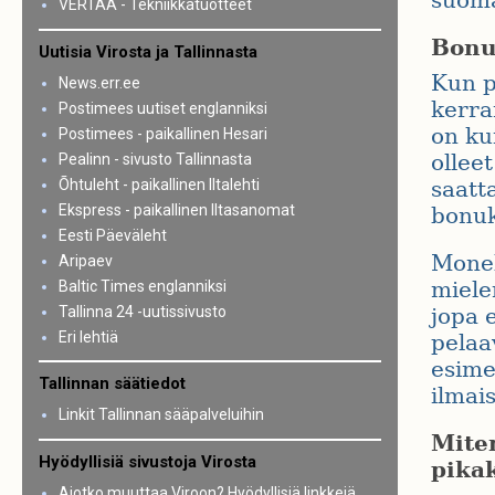
suoma
VERTAA - Tekniikkatuotteet
Bonu
Uutisia Virosta ja Tallinnasta
Kun p
News.err.ee
kerra
Postimees uutiset englanniksi
on ku
Postimees - paikallinen Hesari
olleet
Pealinn - sivusto Tallinnasta
Õhtuleht - paikallinen Iltalehti
saatta
Ekspress - paikallinen Iltasanomat
bonuk
Eesti Päeväleht
Monel
Aripaev
miele
Baltic Times englanniksi
Tallinna 24 -uutissivusto
jopa e
Eri lehtiä
pelaav
esime
Tallinnan säätiedot
ilmai
Linkit Tallinnan sääpalveluihin
Miten
Hyödyllisiä sivustoja Virosta
pika
Aiotko muuttaa Viroon? Hyödyllisiä linkkejä