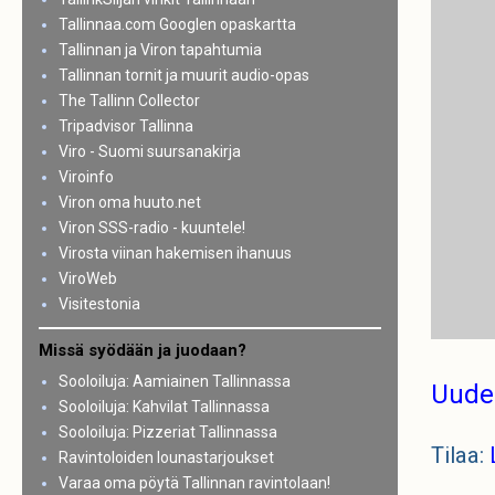
Tallinnaa.com Googlen opaskartta
Tallinnan ja Viron tapahtumia
Tallinnan tornit ja muurit audio-opas
The Tallinn Collector
Tripadvisor Tallinna
Viro - Suomi suursanakirja
Viroinfo
Viron oma huuto.net
Viron SSS-radio - kuuntele!
Virosta viinan hakemisen ihanuus
ViroWeb
Visitestonia
Missä syödään ja juodaan?
Sooloiluja: Aamiainen Tallinnassa
Uude
Sooloiluja: Kahvilat Tallinnassa
Sooloiluja: Pizzeriat Tallinnassa
Tilaa:
Ravintoloiden lounastarjoukset
Varaa oma pöytä Tallinnan ravintolaan!