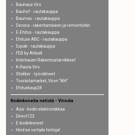
Bauhaus Viro
Bauhof - rautakauppa
Baumax - rautakauppa
Decora - rakentamiseen ja remontoitiin
E-Ehitus - rautakauppa
Ehituse ABC - rautakauppa
Espak - rautakauppa
FEB by Ahlsell
Interbauen Rakennustarvikkeet
K-Rauta Viro
Stokker - työvälineet
Tooriistamarket, Viron "IKH"
Ehituskaup24
Kodinkoneita netistä - Virosta
Aza - kodin elektroniikkaa
Direct123
E-kodinkoneet
Hind.ee vertaile hintoja!