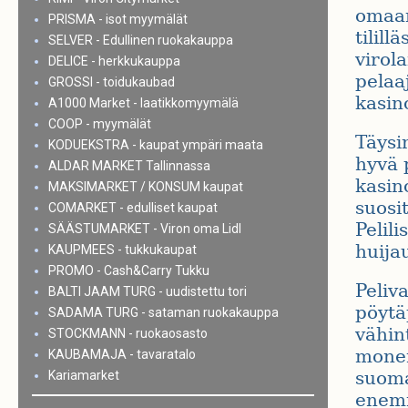
omaan
PRISMA - isot myymälät
tilill
SELVER - Edullinen ruokakauppa
virola
DELICE - herkkukauppa
pelaaj
GROSSI - toidukaubad
kasino
A1000 Market - laatikkomyymälä
COOP - myymälät
Täysi
KODUEKSTRA - kaupat ympäri maata
hyvä p
ALDAR MARKET Tallinnassa
kasino
MAKSIMARKET / KONSUM kaupat
suosit
COMARKET - edulliset kaupat
Pelili
SÄÄSTUMARKET - Viron oma Lidl
huija
KAUPMEES - tukkukaupat
PROMO - Cash&Carry Tukku
Peliva
BALTI JAAM TURG - uudistettu tori
pöytäp
SADAMA TURG - sataman ruokakauppa
vähin
STOCKMANN - ruokaosasto
monen
KAUBAMAJA - tavaratalo
suoma
Kariamarket
enemm