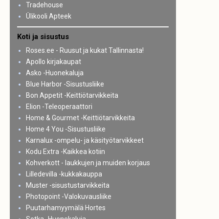
Tradehouse
Ülikooli Apteek
Koti ja sisustus
Roses.ee - Ruusut ja kukat Tallinnasta!
Apollo kirjakaupat
Asko -Huonekaluja
Blue Harbor -Sisustusliike
Bon Appetit -Keittiötarvikkeita
Elion -Teleoperaattori
Home & Gourmet -Keittiötarvikkeita
Home 4 You -Sisustusliike
Karnalux -ompelu- ja käsityötarvikkeet
Kodu Extra -Kaikkea kotiin
Kohverkott - laukkujen ja muiden korjaus
Lilledevilla -kukkakauppa
Muster -sisustustarvikkeita
Photopoint -Valokuvausliike
Puutarhamyymälä Hortes