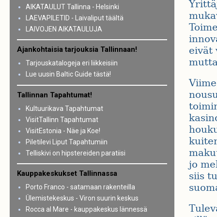
Yritt
AIKATAULUT Tallinna - Helsinki
mukav
LAEVAPILETID - Laivaliput täältä
Toimel
LAIVOJEN AIKATAULUJA
innova
eivät
Ajankohtaisia tarjouksia Tallinnaan!
mutta
Tarjouskatalogeja eri liikkeisiin
Lue uusin Baltic Guide tästä!
Viime
nousu
Tallinnan Tapahtumat!
toimi
Kultuurikava Tapahtumat
kasin
VisitTallinn Tapahtumat
houku
VisitEstonia - Näe ja Koe!
kuite
Piletilevi Liput Tapahtumiin
makuu
Telliskivi on hipstereiden paratiisi
jo me
Kauppakeskukset Tallinnassa
siis 
suoma
Porto Franco - satamaan rakenteilla
Ülemistekeskus - Viron suurin keskus
Tulev
Rocca al Mare - kauppakeskus lännessä