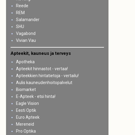
Reede
REM
Salamander
SHU
Vagabond
Vivian Vau
Apteekit, kauneus ja terveys
Apotheka
Apteekit hinnastot - vertaa!
Apteekkien hintatietoja - vertailu!
Aulis kauneudenhoitopalvelut
Biomarket
E-Apteek - etsi hinta!
Eagle Vision
Eesti Optik
Euro Apteek
Mereneid
Pro Optika