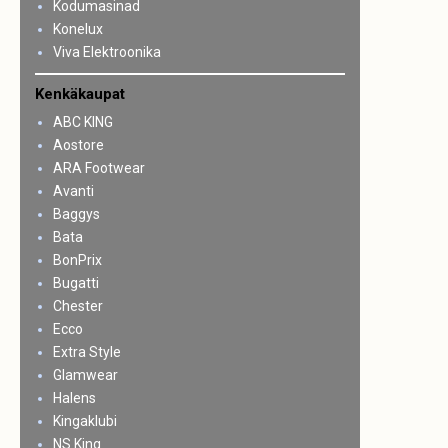
Kodumasinad
Konelux
Viva Elektroonika
Kenkäkaupat
ABC KING
Aostore
ARA Footwear
Avanti
Baggys
Bata
BonPrix
Bugatti
Chester
Ecco
Extra Style
Glamwear
Halens
Kingaklubi
NS King