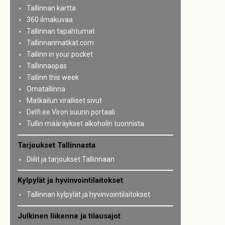
Tallinnan kartta
360 ilmakuvaa
Tallinnan tapahtumat
Tallinnanmatkat.com
Tallinn in your pocket
Tallinnaopas
Tallinn this week
Omatallinna
Matkailun viralliset sivut
Delfi.ee Viron suurin portaali
Tullin määräykset alkoholin tuonnista
Tarjoukset Tallinnasta
Diilit ja tarjoukset Tallinnaan
Kylpylät ja hyvinvointilaitokset
Tallinnan kylpylät ja hyvinvointilaitokset
Julkinen liikenne ja tilausajot