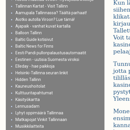
Kun l
Tallinnan Kartat - Visit Tallinn
siihe
Aamupala Tallinnassa? Täältä parhaat!
klika
Aiotko autolla Viroon? Lue tämä!
kirja
Ajapaik - vanhat kuvat kartalla
Talle
Balloon Tallinn
Voit 
Baltic Guide kotisivut
kasin
Baltic News for Finns
pelaaj
Eesti Pandi pullonpalaustusautomaatit
Eestinen - uutisia Suomesta viroksi
Tunnuk
Elleday - hae paikkoja
jotta
Helsinki-Tallinna seuran linkit
tilill
Hidden Tallinn
kasino
Kauneushoitolat
pysty
Kulttuuritapahtumat
Yleens
Käsityökartta
Lennusadam
Mones
Lyhyt oppimäärä Tallinnaa
ensim
Matkapojat Vinkit Tallinnaan
kanna
Musiikkilaitteita