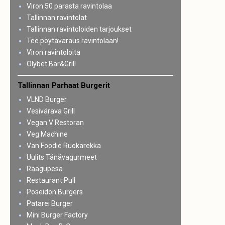
Viron 50 parasta ravintolaa
Tallinnan ravintolat
Tallinnan ravintoloiden tarjoukset
Tee pöytävaraus ravintolaan!
Viron ravintoloita
Olybet Bar&Grill
Tallinnan Parhaat Burgerit
VLND Burger
Vesivärava Grill
Vegan V Restoran
Veg Machine
Van Foodie Ruokarekka
Uulits Tänävagurmeet
Räägupesa
Restaurant Pull
Poseidon Burgers
Patarei Burger
Mini Burger Factory