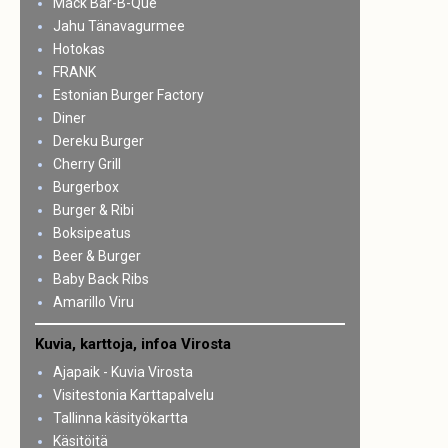
Mack Bar-B-Que
Jahu Tänavagurmee
Hotokas
FRANK
Estonian Burger Factory
Diner
Dereku Burger
Cherry Grill
Burgerbox
Burger & Ribi
Boksipeatus
Beer & Burger
Baby Back Ribs
Amarillo Viru
Kuvia, karttoja, infoa Virosta
Ajapaik - Kuvia Virosta
Visitestonia Karttapalvelu
Tallinna käsityökartta
Käsitöitä