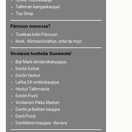
Sotka -Huonekaluja
Tallinnan kangaskaupat
Top Shop
Pärnuun menossa?
Tsekkaa linkit Pärnuun
Kosk - Kiinteistövälitys, osta tai myy!
Virolaisia tuotteita Suomesta!
Bal-Mark elintarvikekauppa
Eestin Extrat
Eestin Herkut
Lafka 24 verkkokauppa
Herkut Tallinnasta
Eestin Puoti
Virolainen Pikku Market
Eestin ja Baltian kauppa
Eesti Pood
Eestiläinen kauppa - Kerava