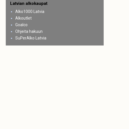
Latvian alkokaupat
Alko1000 Latvia
Alkoutlet
Goalco
Ohjeita hakuun
SuPerAlko Latvia