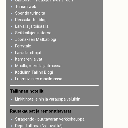
Olutposti - matkoja myös Viroon
Turismiweb
Spentin turinoita
Reissukettu -blogi
Laivalla ja toisaalla
Seikkailujen satama
Joonaksen Matkablogi
Ferrytale
Laivafanittajat
Itämeren laivat
Maalla, merellä ja ilmassa
Kodulinn Tallinn Blogi
Luomuviinien maailmassa
Tallinnan hotellit
Linkit hotelleihin ja varauspalveluihin
Rautakaupat ja remonttitavarat
Stragendo - puutavaran verkkokauppa
Depo Tallinna (Nyt avattu!)