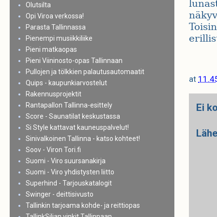
lunas
Olutsilta
näkyv
Opi Viroa verkossa!
Toisi
Parasta Tallinnassa
erilli
Pienempi musiikkiliike
Pieni matkaopas
Pieni Viininosto-opas Tallinnaan
Pullojen ja tölkkien palautusautomaatit
at
11.4
Quips - kaupunkiarvostelut
Rakennusprojektit
Rantapallon Tallinna-esittely
Ei k
Score - Saunatilat keskustassa
Si Style kattavat kauneuspalvelut!
Lähe
Sinivalkoinen Tallinna - katso kohteet!
Soov - Viron Tori.fi
Suomi - Viro suursanakirja
Suomi - Viro yhdistysten liitto
Superhind - Tarjouskatalogit
Swinger - deittisivusto
Tallinkin tarjoama kohde- ja reittiopas
TallinkSiljan vinkit Tallinnaan