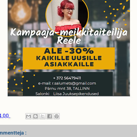
4.00
mmentteja :