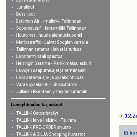
Länsisatama Live
Junaliput
Bussiliput
Estonian Air - ilmalinkki Tallinnaan
Supersaver.fi - lentämällä Tallinnaan
Huuto.net - huuda alennuskuponki
Marinetraffic - Laivat Googlen kartalla
Tallinnan satama - laivat laiturissa
Länsiterminaali opastus
Helsingin Satama - Parkkimaksulaskuri
Laivojen saapumisajat ja terminaalit
Länsisatama ajo- ja pysäköintiopas
Varaa pysäköinti - Länsisatama
Julkisen liikenteen yhteydet satamiin
Laivayhtiöiden tarjoukset
TALLINK Ostosristeilyt
at
12.2
TALLINK laiva Helsinki - Tallinna
TALLINK PRE-ORDER sivusto
Ei ko
TALLINK & SILJA Shopping kuvastot