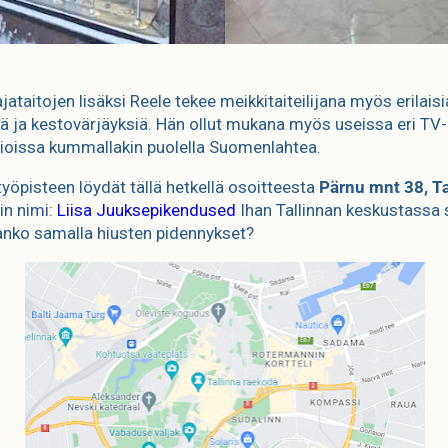
ataitojen lisäksi Reele tekee meikkitaiteilijana myös erilaisi
ä ja kestovärjäyksiä. Hän ollut mukana myös useissa eri TV-
ioissa kummallakin puolella Suomenlahtea.
työpisteen löydät tällä hetkellä osoitteesta
Pärnu mnt 38, Ta
in nimi:
Liisa Juuksepikendused
Ihan Tallinnan keskustassa s
anko samalla hiusten pidennykset?