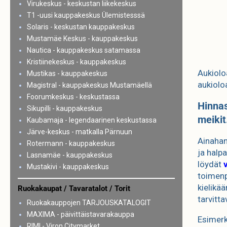
Virukeskus - keskustan liikekeskus
T1 -uusi kauppakeskus Ülemistesssä
Solaris - keskustan kauppakeskus
Mustamäe Keskus - kauppakeskus
Nautica - kauppakeskus satamassa
Kristiinekeskus - kauppakeskus
Aukiolo
Mustikas - kauppakeskus
aukiolo
Magistral - kauppakeskus Mustamäellä
Foorumkeskus - keskustassa
Hinnas
Sikupilli - kauppakeskus
meikit.
Kaubamaja - legendaarinen keskustassa
Järve-keskus - matkalla Pärnuun
Ainahan
Rotermann - kauppakeskus
ja halpa
Lasnamäe - kauppakeskus
löydät
Mustakivi - kauppakeskus
toimenpi
kielikä
Ruokakaupat / Tavaratalot / Torit
tarvitta
Ruokakauppojen TARJOUSKATALOGIT
MAXIMA - päivittäistavarakauppa
Esimer
RIMI - Viron Citymarket