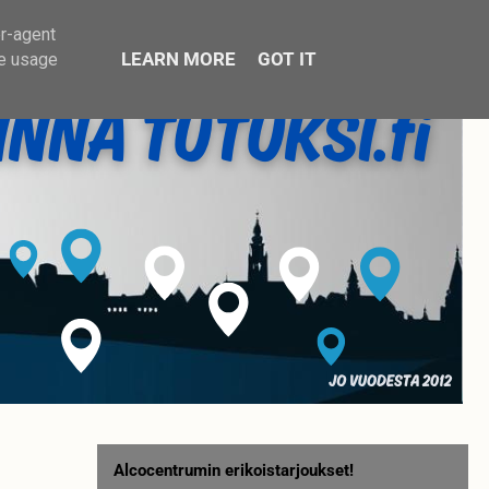
er-agent
LEARN MORE
GOT IT
te usage
Alcocentrumin erikoistarjoukset!