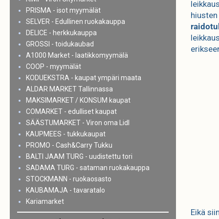
leikkau
PRISMA - isot myymälät
hiusten
SELVER - Edullinen ruokakauppa
raidotu
DELICE - herkkukauppa
leikkaus
GROSSI - toidukaubad
eriksee
A1000 Market - laatikkomyymälä
COOP - myymälät
KODUEKSTRA - kaupat ympäri maata
ALDAR MARKET Tallinnassa
MAKSIMARKET / KONSUM kaupat
COMARKET - edulliset kaupat
SÄÄSTUMARKET - Viron oma Lidl
KAUPMEES - tukkukaupat
PROMO - Cash&Carry Tukku
BALTI JAAM TURG - uudistettu tori
SADAMA TURG - sataman ruokakauppa
STOCKMANN - ruokaosasto
KAUBAMAJA - tavaratalo
Kariamarket
Eikä si