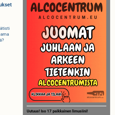
iukset
tisti
 sama
lä?
Uutuus! Iso 17 paikkainen limusiini!