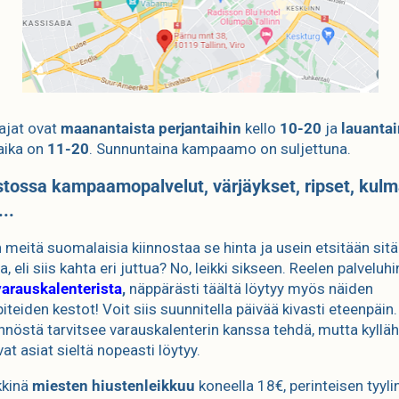
ajat ovat
maanantaista perjantaihin
kello
10-20
ja
lauanta
aika on
11-20
. Sunnuntaina kampaamo on suljettuna.
tossa kampaamopalvelut, värjäykset, ripset, kulm
..
 meitä suomalaisia kiinnostaa se hinta ja usein etsitään sit
a, eli siis kahta eri juttua? No, leikki sikseen. Reelen palvelu
varauskalenterista
,
näppärästi täältä löytyy myös näiden
teiden kestot! Voit siis suunnitella päivää kivasti eteenpäin.
ännöstä tarvitsee varauskalenterin kanssa tehdä, mutta kyllä
vat asiat sieltä nopeasti löytyy.
kkinä
miesten hiustenleikkuu
koneella 18€, perinteisen tyyli