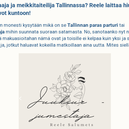
ja ja meikkitaiteilija Tallinnassa? Reele laittaa h
vot kuntoon!
in monesti kysytään mikä on se
Tallinnan paras parturi
tai
ja
mihin suunnata suoraan satamasta. No, sanotaanko nyt nä
tä makuasioitahan nämä ovat ja toisille ei kelpaa kuin yksi ja
, jotkut haluavat kokeilla matkoillaan aina uutta. Mites siel