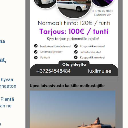
ina
at,
ä hyvää
hinnaston
Upea laivasivusto kaikille matkustajille
 Pientä
hän ne
n