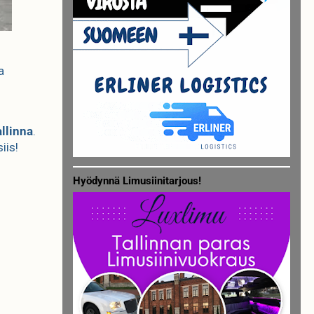
a
llinna
.
iis!
Hyödynnä Limusiinitarjous!