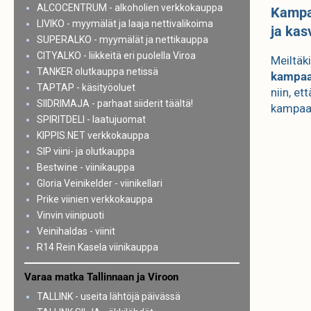
ALCOCENTRUM - alkoholien verkkokauppa
Kampaa
LIVIKO - myymälät ja laaja nettivalikoima
ja kas
SUPERALKO - myymälät ja nettikauppa
CITYALKO - liikkeitä eri puolella Viroa
Meiltäk
TANKER olutkauppa netissä
kampaa
TAPTAP - käsityöoluet
niin, et
SIIDRIMAJA - parhaat siiderit täältä!
kampaaja
SPIRITDELI - laatujuomat
KIPPIS.NET verkkokauppa
SIP viini- ja olutkauppa
Bestwine - viinikauppa
Gloria Veinikelder - viinikellari
Prike viinien verkkokauppa
Vinvin viinipuoti
Veinihaldas - viinit
R14 Rein Kasela viinikauppa
Varaa matka Tallinnaan ja Viroon
TALLINK - useita lähtöjä päivässä