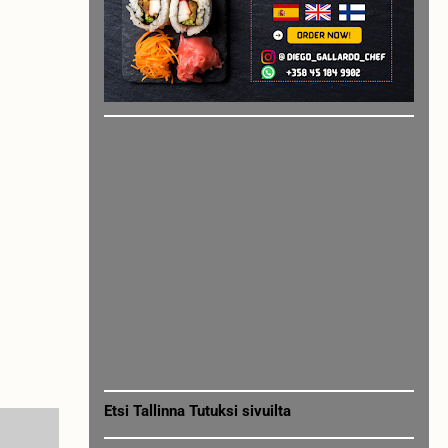
Etsi Tallinna Tutuksi sivuilta