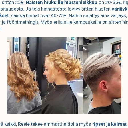
s sitten 25€.
Naisten hiuksille hiustenleikkuu
on 30-35€, ri
 pituudesta. Ja toki hinnastosta löytyy sitten hiusten
värjäyk
kset
, näissä hinnat ovat 40-75€. Näihin sisältyy aina värjäys,
 ja föönimeiningit. Myös erilaisille kampauksille on sitten hi
n.
inä kaikki, Reele tekee ammattitaidolla myös
ripset ja kulmat
,