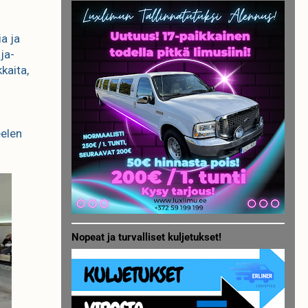
a ja
ja-
kaita,
eelen
Nopeat ja turvalliset kuljetukset!