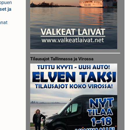
ippuen
set ja
nnat
Tilausajot Tallinnassa ja Virossa