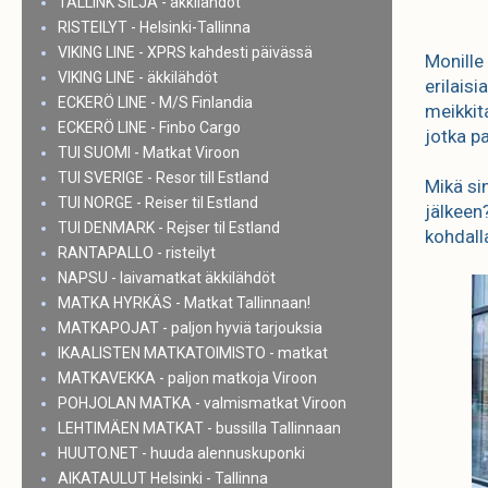
TALLINK SILJA - äkkilähdöt
RISTEILYT - Helsinki-Tallinna
VIKING LINE - XPRS kahdesti päivässä
Monille
VIKING LINE - äkkilähdöt
erilais
ECKERÖ LINE - M/S Finlandia
meikkita
ECKERÖ LINE - Finbo Cargo
jotka p
TUI SUOMI - Matkat Viroon
TUI SVERIGE - Resor till Estland
Mikä si
TUI NORGE - Reiser til Estland
jälkeen?
TUI DENMARK - Rejser til Estland
kohdall
RANTAPALLO - risteilyt
NAPSU - laivamatkat äkkilähdöt
MATKA HYRKÄS - Matkat Tallinnaan!
MATKAPOJAT - paljon hyviä tarjouksia
IKAALISTEN MATKATOIMISTO - matkat
MATKAVEKKA - paljon matkoja Viroon
POHJOLAN MATKA - valmismatkat Viroon
LEHTIMÄEN MATKAT - bussilla Tallinnaan
HUUTO.NET - huuda alennuskuponki
AIKATAULUT Helsinki - Tallinna