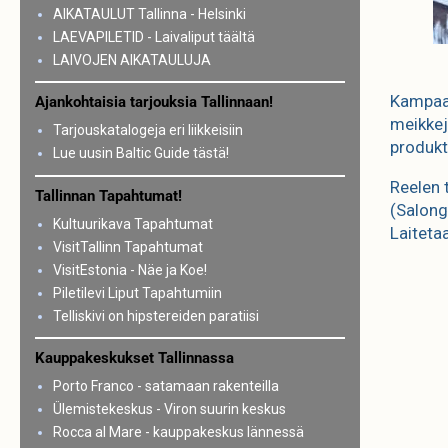
AIKATAULUT Tallinna - Helsinki
LAEVAPILETID - Laivaliput täältä
LAIVOJEN AIKATAULUJA
Kampaaj
Ajankohtaisia tarjouksia Tallinnaan!
meikkej
Tarjouskatalogeja eri liikkeisiin
produkt
Lue uusin Baltic Guide tästä!
Reelen 
Tallinnan Tapahtumat!
(Salong
Kultuurikava Tapahtumat
Laiteta
VisitTallinn Tapahtumat
VisitEstonia - Näe ja Koe!
Piletilevi Liput Tapahtumiin
Telliskivi on hipstereiden paratiisi
Kauppakeskukset Tallinnassa
Porto Franco - satamaan rakenteilla
Ülemistekeskus - Viron suurin keskus
Rocca al Mare - kauppakeskus lännessä