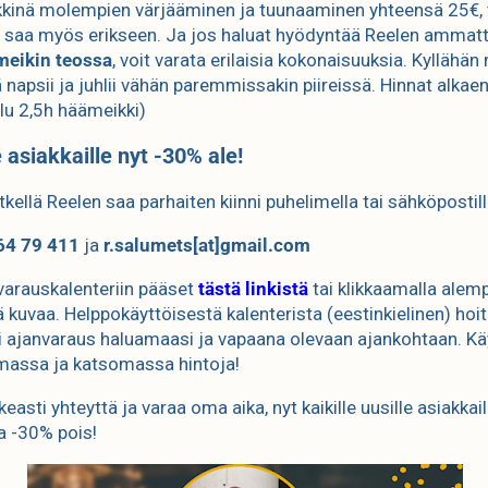
kinä molempien värjääminen ja tuunaaminen yhteensä 25€, 
n saa myös erikseen. Ja jos haluat hyödyntää Reelen ammatt
meikin teossa
, voit varata erilaisia kokonaisuuksia. Kyllähän 
ä napsii ja juhlii vähän paremmissakin piireissä. Hinnat alkae
ilu 2,5h häämeikki)
e asiakkaille nyt -30% ale!
tkellä Reelen saa parhaiten kiinni puhelimella tai sähköpostill
64 79 411
ja
r.salumets[at]gmail.com
varauskalenteriin pääset
tästä linkistä
tai klikkaamalla alem
ä kuvaa. Helppokäyttöisestä kalenterista (eestinkielinen) hoi
i ajanvaraus haluamaasi ja vapaana olevaan ajankohtaan. Kä
massa ja katsomassa hintoja!
easti yhteyttä ja varaa oma aika, nyt kaikille uusille asiakkail
a -30% pois!