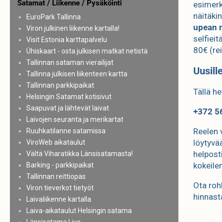
Satamat / Liikenne / Pysäköinti
esimerk
näitäki
EuroPark Tallinna
upean 
Viron julkinen liikenne kartalla!
selfieit
Visit Estonia karttapalvelu
80€ (re
Ühiskaart - osta julkisen matkat netistä
Tallinnan sataman vierailijat
Uusill
Tallinna julkisen liikenteen kartta
Tallinnan parkkipaikat
Tällä he
Helsingin Satamat kotisivut
Saapuvat ja lähtevät laivat
+372 5
Laivojen seuranta ja merikartat
Reelen 
Ruuhkatilanne satamissa
löytyvä
ViroWeb aikataulut
helpost
Vältä Viharatikka Länsisatamasta!
kokeile
Barking - parkkipaikat
Tallinnan reittiopas
Ota rohk
Viron tieverkot tietyöt
hinnast
Laivaliikenne kartalla
Laiva-aikataulut Helsingin satama