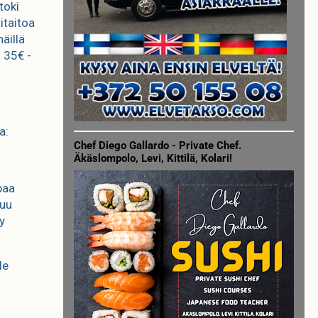
toki
itaitoa
näillä
n 35€ -
a:
Chef Diego Gallardo - Private Chef.
Äkäslompolo, Levi, Kittilä, Kolari!
paa
tuu
y
le