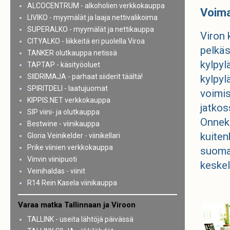
ALCOCENTRUM - alkoholien verkkokauppa
Voima
LIVIKO - myymälät ja laaja nettivalikoima
SUPERALKO - myymälät ja nettikauppa
Viron 
CITYALKO - liikkeitä eri puolella Viroa
pelkäs
TANKER olutkauppa netissä
kylpyl
TAPTAP - käsityöoluet
SIIDRIMAJA - parhaat siiderit täältä!
kylpyl
SPIRITDELI - laatujuomat
voimis
KIPPIS.NET verkkokauppa
jatkos
SIP viini- ja olutkauppa
Onneks
Bestwine - viinikauppa
kuiten
Gloria Veinikelder - viinikellari
Prike viinien verkkokauppa
suomal
Vinvin viinipuoti
keskel
Veinihaldas - viinit
R14 Rein Kasela viinikauppa
Varaa matka Tallinnaan ja Viroon
TALLINK - useita lähtöjä päivässä