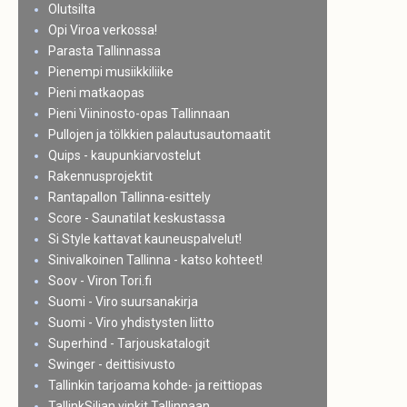
Olutsilta
Opi Viroa verkossa!
Parasta Tallinnassa
Pienempi musiikkiliike
Pieni matkaopas
Pieni Viininosto-opas Tallinnaan
Pullojen ja tölkkien palautusautomaatit
Quips - kaupunkiarvostelut
Rakennusprojektit
Rantapallon Tallinna-esittely
Score - Saunatilat keskustassa
Si Style kattavat kauneuspalvelut!
Sinivalkoinen Tallinna - katso kohteet!
Soov - Viron Tori.fi
Suomi - Viro suursanakirja
Suomi - Viro yhdistysten liitto
Superhind - Tarjouskatalogit
Swinger - deittisivusto
Tallinkin tarjoama kohde- ja reittiopas
TallinkSiljan vinkit Tallinnaan