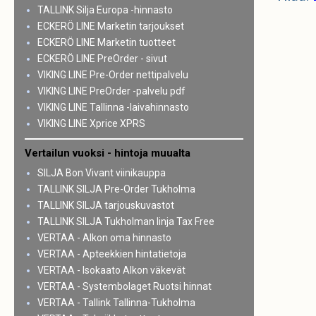
TALLINK Silja Europa -hinnasto
ECKERÖ LINE Marketin tarjoukset
ECKERÖ LINE Marketin tuotteet
ECKERÖ LINE PreOrder - sivut
VIKING LINE Pre-Order nettipalvelu
VIKING LINE PreOrder -palvelu pdf
VIKING LINE Tallinna -laivahinnasto
VIKING LINE Xprice XPRS
Vertailun vuoksi - hintoja muualta
SILJA Bon Vivant viinikauppa
TALLINK SILJA Pre-Order Tukholma
TALLINK SILJA tarjouskuvastot
TALLINK SILJA Tukholman linja Tax Free
VERTAA - Alkon oma hinnasto
VERTAA - Apteekkien hintatietoja
VERTAA - Isokaato Alkon väkevät
VERTAA - Systembolaget Ruotsi hinnat
VERTAA - Tallink Tallinna-Tukholma