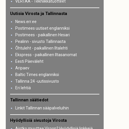
VERTAA - Tekniikkatuotteet
Uutisia Virosta ja Tallinnasta
News.err.ee
Postimees uutiset englanniksi
Postimees - paikallinen Hesari
Pealinn - sivusto Tallinnasta
Õhtuleht - paikallinen Iltalehti
Ekspress - paikallinen Iltasanomat
Eesti Päeväleht
Aripaev
Baltic Times englanniksi
Tallinna 24 -uutissivusto
Eri lehtiä
Tallinnan säätiedot
Linkit Tallinnan sääpalveluihin
Hyödyllisiä sivustoja Virosta
Aiotko muuttaa Viroon? Hyödyllisiä linkkejä