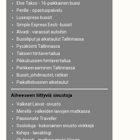
Elve Takso - 16-paikkainen bussi
Perille - opastuspalvelu
Luxexpress bussit
Simple Express Eesti -bussit
Alvadi - varaosat autoihin
Bussiliput ja aikataulut Tallinnassa
Pysäköinti Tallinnassa
Taksien hintavertailua
Pikkubussien hintavertailua
Parkkeeraaminen Tallinnassa
Bussit, johdinautot, ratikat
Paikallisbussien aikataulut
Aiheeseen liittyviä sivustoja
Valkeat Laivat -sivusto
Merellä - valkeiden laivojen matkassa
Passionate Traveller
Sooloiluja - kokonainen sivusto vinkkejä
Kships - laivablogi