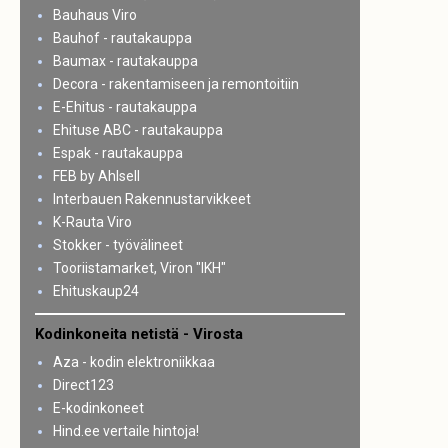
Bauhaus Viro
Bauhof - rautakauppa
Baumax - rautakauppa
Decora - rakentamiseen ja remontoitiin
E-Ehitus - rautakauppa
Ehituse ABC - rautakauppa
Espak - rautakauppa
FEB by Ahlsell
Interbauen Rakennustarvikkeet
K-Rauta Viro
Stokker - työvälineet
Tooriistamarket, Viron "IKH"
Ehituskaup24
Kodinkoneita netistä - Virosta
Aza - kodin elektroniikkaa
Direct123
E-kodinkoneet
Hind.ee vertaile hintoja!