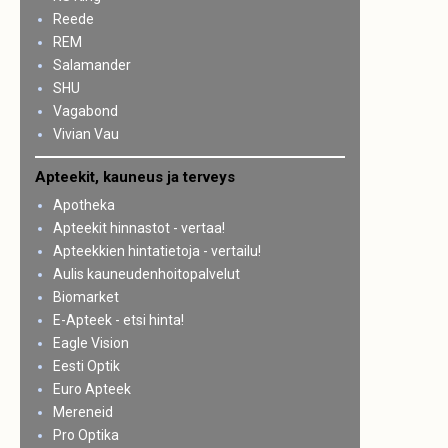
Reede
REM
Salamander
SHU
Vagabond
Vivian Vau
Apteekit, kauneus ja terveys
Apotheka
Apteekit hinnastot - vertaa!
Apteekkien hintatietoja - vertailu!
Aulis kauneudenhoitopalvelut
Biomarket
E-Apteek - etsi hinta!
Eagle Vision
Eesti Optik
Euro Apteek
Mereneid
Pro Optika