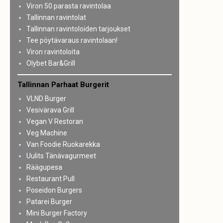
Viron 50 parasta ravintolaa
Tallinnan ravintolat
Tallinnan ravintoloiden tarjoukset
Tee pöytävaraus ravintolaan!
Viron ravintoloita
Olybet Bar&Grill
Tallinnan Parhaat Burgerit
VLND Burger
Vesivärava Grill
Vegan V Restoran
Veg Machine
Van Foodie Ruokarekka
Uulits Tänävagurmeet
Räägupesa
Restaurant Pull
Poseidon Burgers
Patarei Burger
Mini Burger Factory