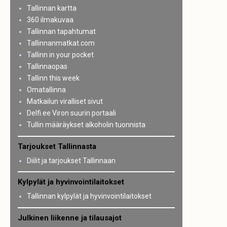
Tallinnan kartta
360 ilmakuvaa
Tallinnan tapahtumat
Tallinnanmatkat.com
Tallinn in your pocket
Tallinnaopas
Tallinn this week
Omatallinna
Matkailun viralliset sivut
Delfi.ee Viron suurin portaali
Tullin määräykset alkoholin tuonnista
Tarjoukset Tallinnasta
Diilit ja tarjoukset Tallinnaan
Kylpylät ja hyvinvointilaitokset
Tallinnan kylpylät ja hyvinvointilaitokset
Julkinen liikenne ja tilausajot