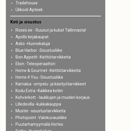
Tradehouse
Ülikooli Apteek
Koti ja sisustus
Roses.ee - Ruusut ja kukat Tallinnasta!
Apollo kirjakaupat
Asko -Huonekaluja
Blue Harbor -Sisustusliike
Bon Appetit -Keittiötarvikkeita
Elion -Teleoperaattori
Home & Gourmet -Keittiötarvikkeita
Home 4 You -Sisustusliike
Karnalux -ompelu- ja käsityötarvikkeet
Kodu Extra -Kaikkea kotiin
Kohverkott - laukkujen ja muiden korjaus
Lilledevilla -kukkakauppa
Muster -sisustustarvikkeita
Photopoint -Valokuvausliike
Puutarhamyymälä Hortes