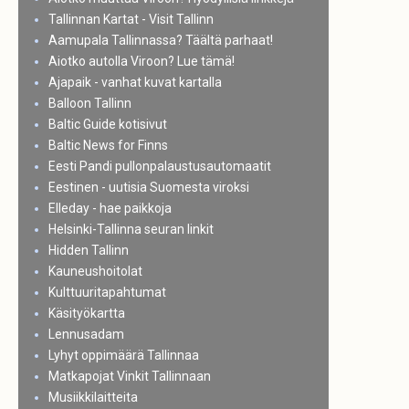
Tallinnan Kartat - Visit Tallinn
Aamupala Tallinnassa? Täältä parhaat!
Aiotko autolla Viroon? Lue tämä!
Ajapaik - vanhat kuvat kartalla
Balloon Tallinn
Baltic Guide kotisivut
Baltic News for Finns
Eesti Pandi pullonpalaustusautomaatit
Eestinen - uutisia Suomesta viroksi
Elleday - hae paikkoja
Helsinki-Tallinna seuran linkit
Hidden Tallinn
Kauneushoitolat
Kulttuuritapahtumat
Käsityökartta
Lennusadam
Lyhyt oppimäärä Tallinnaa
Matkapojat Vinkit Tallinnaan
Musiikkilaitteita