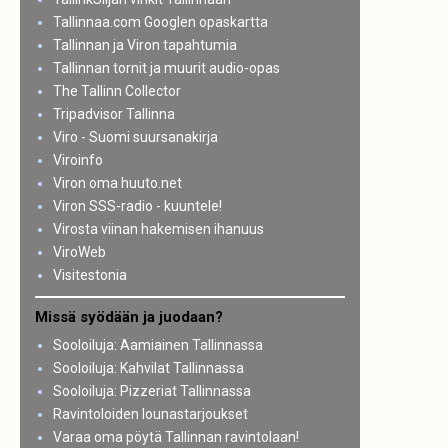
Tallinnaa.com Googlen opaskartta
Tallinnan ja Viron tapahtumia
Tallinnan tornit ja muurit audio-opas
The Tallinn Collector
Tripadvisor Tallinna
Viro - Suomi suursanakirja
Viroinfo
Viron oma huuto.net
Viron SSS-radio - kuuntele!
Virosta viinan hakemisen ihanuus
ViroWeb
Visitestonia
Missä syödään ja juodaan?
Sooloiluja: Aamiainen Tallinnassa
Sooloiluja: Kahvilat Tallinnassa
Sooloiluja: Pizzeriat Tallinnassa
Ravintoloiden lounastarjoukset
Varaa oma pöytä Tallinnan ravintolaan!