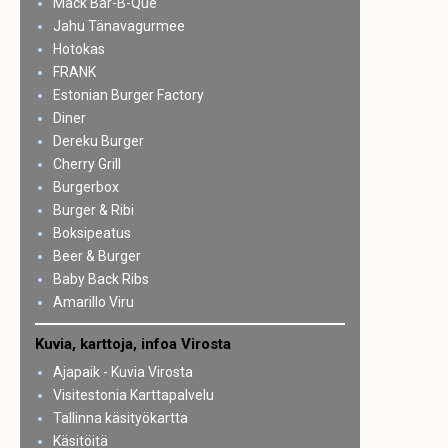
Mack Bar-B-Que
Jahu Tänavagurmee
Hotokas
FRANK
Estonian Burger Factory
Diner
Dereku Burger
Cherry Grill
Burgerbox
Burger & Ribi
Boksipeatus
Beer & Burger
Baby Back Ribs
Amarillo Viru
Kuvia, karttoja, infoa Virosta
Ajapaik - Kuvia Virosta
Visitestonia Karttapalvelu
Tallinna käsityökartta
Käsitöitä