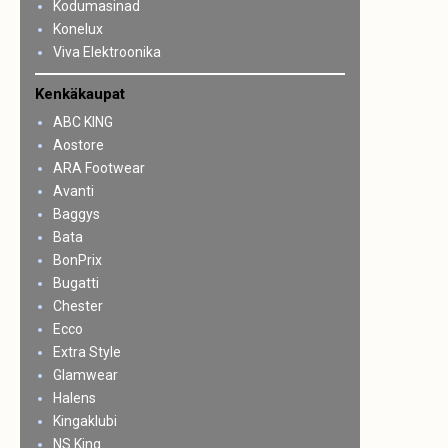
Kodumasinad
Konelux
Viva Elektroonika
Kenkäkaupat
ABC KING
Aostore
ARA Footwear
Avanti
Baggys
Bata
BonPrix
Bugatti
Chester
Ecco
Extra Style
Glamwear
Halens
Kingaklubi
NS King