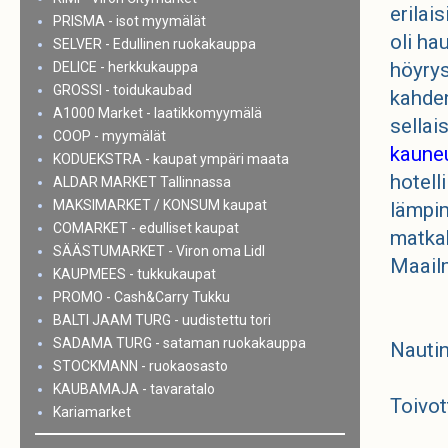
erilai
PRISMA - isot myymälät
oli ha
SELVER - Edullinen ruokakauppa
höyrys
DELICE - herkkukauppa
GROSSI - toidukaubad
kahde
A1000 Market - laatikkomyymälä
sellai
COOP - myymälät
kaune
KODUEKSTRA - kaupat ympäri maata
hotell
ALDAR MARKET Tallinnassa
MAKSIMARKET / KONSUM kaupat
lämpim
COMARKET - edulliset kaupat
matkak
SÄÄSTUMARKET - Viron oma Lidl
Maail
KAUPMEES - tukkukaupat
PROMO - Cash&Carry Tukku
BALTI JAAM TURG - uudistettu tori
SADAMA TURG - sataman ruokakauppa
Nautin
STOCKMANN - ruokaosasto
KAUBAMAJA - tavaratalo
Toivot
Kariamarket