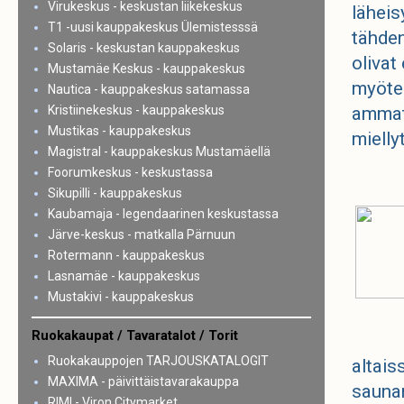
Virukeskus - keskustan liikekeskus
läheis
T1 -uusi kauppakeskus Ülemistesssä
tähden
Solaris - keskustan kauppakeskus
olivat 
Mustamäe Keskus - kauppakeskus
myöten
Nautica - kauppakeskus satamassa
Kristiinekeskus - kauppakeskus
ammatt
Mustikas - kauppakeskus
mielly
Magistral - kauppakeskus Mustamäellä
Foorumkeskus - keskustassa
Sikupilli - kauppakeskus
Kaubamaja - legendaarinen keskustassa
Järve-keskus - matkalla Pärnuun
Rotermann - kauppakeskus
Lasnamäe - kauppakeskus
Mustakivi - kauppakeskus
Ruokakaupat / Tavaratalot / Torit
Ruokakauppojen TARJOUSKATALOGIT
altais
MAXIMA - päivittäistavarakauppa
saunan
RIMI - Viron Citymarket