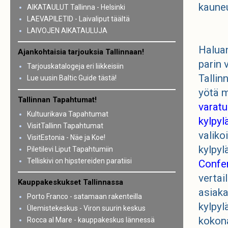
kaune
AIKATAULUT Tallinna - Helsinki
LAEVAPILETID - Laivaliput täältä
LAIVOJEN AIKATAULUJA
Halua
Ajankohtaisia tarjouksia Tallinnaan!
parin 
Tarjouskatalogeja eri liikkeisiin
Tallin
Lue uusin Baltic Guide tästä!
yötä 
Tallinnan Tapahtumat!
varatu
Kultuurikava Tapahtumat
kylpyl
VisitTallinn Tapahtumat
valiko
VisitEstonia - Näe ja Koe!
kylpyl
Piletilevi Liput Tapahtumiin
Telliskivi on hipstereiden paratiisi
Confe
vertai
Kauppakeskukset Tallinnassa
asiaka
Porto Franco - satamaan rakenteilla
kylpyl
Ülemistekeskus - Viron suurin keskus
kokona
Rocca al Mare - kauppakeskus lännessä