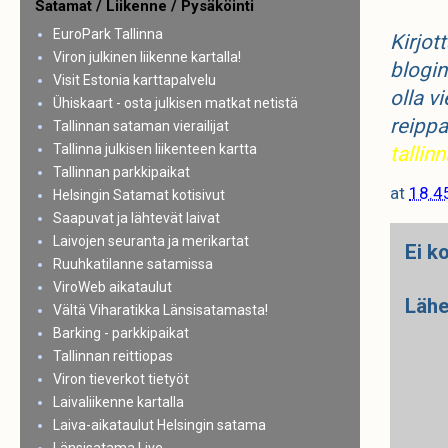
Satamat / Liikenne / Pysäköinti
EuroPark Tallinna
Kirjot
Viron julkinen liikenne kartalla!
blogin
Visit Estonia karttapalvelu
olla v
Ühiskaart - osta julkisen matkat netistä
reippa
Tallinnan sataman vierailijat
Tallinna julkisen liikenteen kartta
talli
Tallinnan parkkipaikat
at
18.4
Helsingin Satamat kotisivut
Saapuvat ja lähtevät laivat
Laivojen seuranta ja merikartat
Ei k
Ruuhkatilanne satamissa
ViroWeb aikataulut
Lähe
Vältä Viharatikka Länsisatamasta!
Barking - parkkipaikat
Tallinnan reittiopas
Viron tieverkot tietyöt
Laivaliikenne kartalla
Laiva-aikataulut Helsingin satama