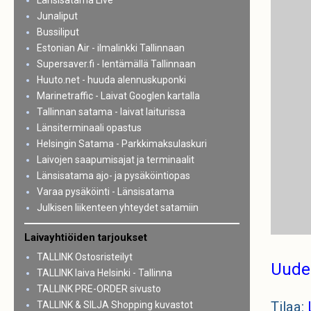
Länsisatama Live
Junaliput
Bussiliput
Estonian Air - ilmalinkki Tallinnaan
Supersaver.fi - lentämällä Tallinnaan
Huuto.net - huuda alennuskuponki
Marinetraffic - Laivat Googlen kartalla
Tallinnan satama - laivat laiturissa
Länsiterminaali opastus
Helsingin Satama - Parkkimaksulaskuri
Laivojen saapumisajat ja terminaalit
Länsisatama ajo- ja pysäköintiopas
Varaa pysäköinti - Länsisatama
Julkisen liikenteen yhteydet satamiin
Laivayhtiöiden tarjoukset
TALLINK Ostosristeilyt
Uude
TALLINK laiva Helsinki - Tallinna
TALLINK PRE-ORDER sivusto
Tilaa:
TALLINK & SILJA Shopping kuvastot