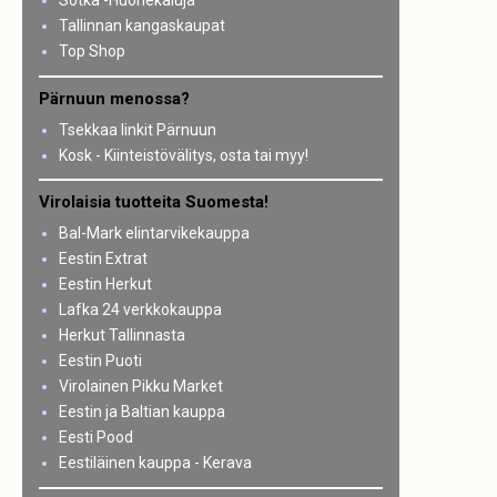
Sotka -Huonekaluja
Tallinnan kangaskaupat
Top Shop
Pärnuun menossa?
Tsekkaa linkit Pärnuun
Kosk - Kiinteistövälitys, osta tai myy!
Virolaisia tuotteita Suomesta!
Bal-Mark elintarvikekauppa
Eestin Extrat
Eestin Herkut
Lafka 24 verkkokauppa
Herkut Tallinnasta
Eestin Puoti
Virolainen Pikku Market
Eestin ja Baltian kauppa
Eesti Pood
Eestiläinen kauppa - Kerava