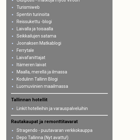
Olutposti - matkoja myös Viroon
Turismiweb
Spentin turinoita
Reissukettu -blogi
Laivalla ja toisaalla
Seikkailujen satama
Joonaksen Matkablogi
Ferrytale
Laivafanittajat
Itämeren laivat
Maalla, merellä ja ilmassa
Kodulinn Tallinn Blogi
Luomuviinien maailmassa
Tallinnan hotellit
Linkit hotelleihin ja varauspalveluihin
Rautakaupat ja remonttitavarat
Stragendo - puutavaran verkkokauppa
Depo Tallinna (Nyt avattu!)