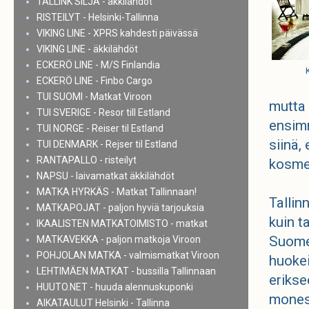
TALLINK SILJA - äkkilähdöt
RISTEILYT - Helsinki-Tallinna
VIKING LINE - XPRS kahdesti päivässä
VIKING LINE - äkkilähdöt
ECKERÖ LINE - M/S Finlandia
ECKERÖ LINE - Finbo Cargo
TUI SUOMI - Matkat Viroon
mutta 
TUI SVERIGE - Resor till Estland
ensimm
TUI NORGE - Reiser til Estland
siinä,
TUI DENMARK - Rejser til Estland
RANTAPALLO - risteilyt
kosme
NAPSU - laivamatkat äkkilähdöt
MATKA HYRKÄS - Matkat Tallinnaan!
Tallin
MATKAPOJAT - paljon hyviä tarjouksia
kuin t
IKAALISTEN MATKATOIMISTO - matkat
Suomen
MATKAVEKKA - paljon matkoja Viroon
POHJOLAN MATKA - valmismatkat Viroon
huokei
LEHTIMÄEN MATKAT - bussilla Tallinnaan
erikse
HUUTO.NET - huuda alennuskuponki
moness
AIKATAULUT Helsinki - Tallinna