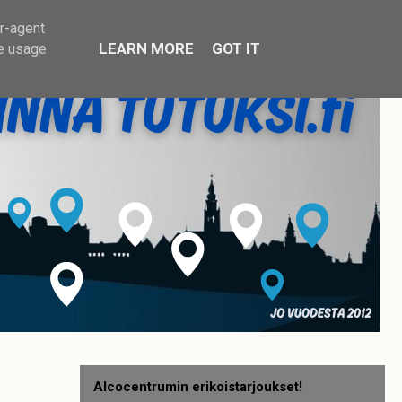
er-agent
LEARN MORE
GOT IT
te usage
Alcocentrumin erikoistarjoukset!