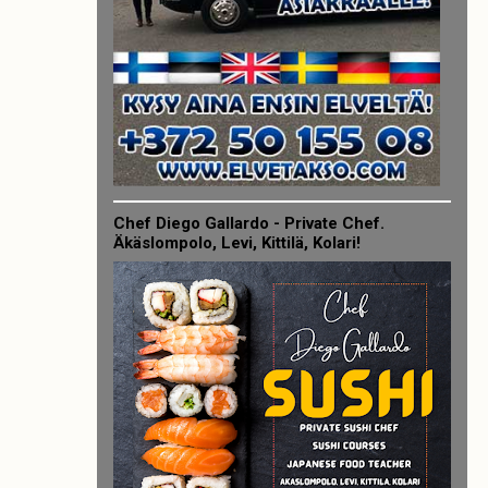
Chef Diego Gallardo - Private Chef.
Äkäslompolo, Levi, Kittilä, Kolari!