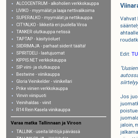
ALCOCENTRUM - alkoholien verkkokauppa
Viinara
LIVIKO - myymälät ja laaja nettivalikoima
SUPERALKO - myymälät ja nettikauppa
Vahvat 
CITYALKO - liikkeitä eri puolella Viroa
sääntely
TANKER olutkauppa netissä
ahtaall
TAPTAP - käsityöoluet
roudatk
SIIDRIMAJA - parhaat siiderit täältä!
SPIRITDELI - laatujuomat
Edit:
TU
KIPPIS.NET verkkokauppa
SIP viini- ja olutkauppa
"Uusien
Bestwine - viinikauppa
autossa
Gloria Veinikelder - viinikellari
siirtely
Prike viinien verkkokauppa
Vinvin viinipuoti
Jos juo
Veinihaldas - viinit
juomatk
R14 Rein Kasela viinikauppa
poistue
juomala
Varaa matka Tallinnaan ja Viroon
jaloin,
jalkama
TALLINK - useita lähtöjä päivässä