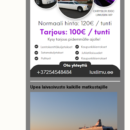
Upea laivasivusto kaikille matkustajille