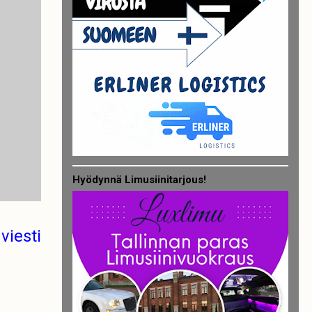
Hyödynnä Limusiinitarjous!
viesti