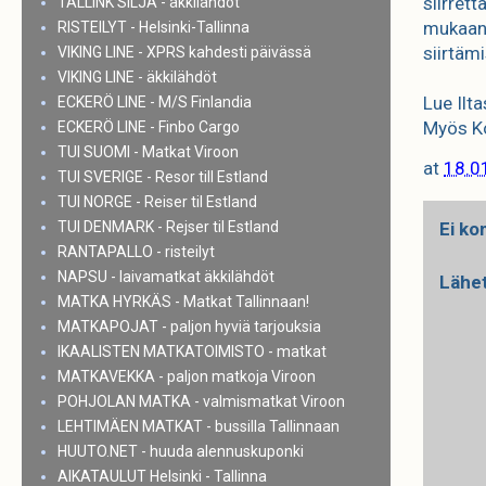
siirrett
TALLINK SILJA - äkkilähdöt
mukaan 
RISTEILYT - Helsinki-Tallinna
siirtäm
VIKING LINE - XPRS kahdesti päivässä
VIKING LINE - äkkilähdöt
Lue Ilt
ECKERÖ LINE - M/S Finlandia
Myös Ko
ECKERÖ LINE - Finbo Cargo
TUI SUOMI - Matkat Viroon
at
18.0
TUI SVERIGE - Resor till Estland
TUI NORGE - Reiser til Estland
TUI DENMARK - Rejser til Estland
Ei ko
RANTAPALLO - risteilyt
NAPSU - laivamatkat äkkilähdöt
Lähe
MATKA HYRKÄS - Matkat Tallinnaan!
MATKAPOJAT - paljon hyviä tarjouksia
IKAALISTEN MATKATOIMISTO - matkat
MATKAVEKKA - paljon matkoja Viroon
POHJOLAN MATKA - valmismatkat Viroon
LEHTIMÄEN MATKAT - bussilla Tallinnaan
HUUTO.NET - huuda alennuskuponki
AIKATAULUT Helsinki - Tallinna