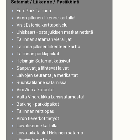
Satamat / Liikenne / Pysäköinti
EuroPark Tallinna
Viron julkinen liikenne kartalla!
Visit Estonia karttapalvelu
Ühiskaart - osta julkisen matkat netistä
Tallinnan sataman vierailijat
Tallinna julkisen liikenteen kartta
Tallinnan parkkipaikat
Helsingin Satamat kotisivut
Saapuvat ja lähtevät laivat
Laivojen seuranta ja merikartat
Ruuhkatilanne satamissa
ViroWeb aikataulut
Vältä Viharatikka Länsisatamasta!
Barking - parkkipaikat
Tallinnan reittiopas
Viron tieverkot tietyöt
Laivaliikenne kartalla
Laiva-aikataulut Helsingin satama