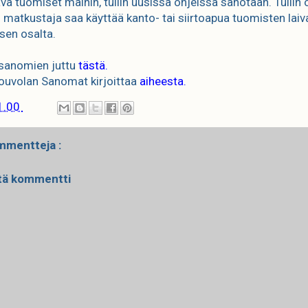
ävä tuomiset maihin, tullin uusissa ohjeissa sanotaan. Tullin
matkustaja saa käyttää kanto- tai siirtoapua tuomisten laiv
isen osalta.
asanomien juttu
tästä.
uvolan Sanomat kirjoittaa
aiheesta.
1.00
mmentteja :
tä kommentti