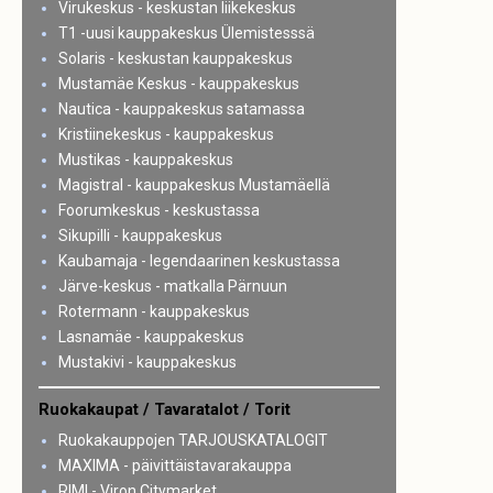
Virukeskus - keskustan liikekeskus
T1 -uusi kauppakeskus Ülemistesssä
Solaris - keskustan kauppakeskus
Mustamäe Keskus - kauppakeskus
Nautica - kauppakeskus satamassa
Kristiinekeskus - kauppakeskus
Mustikas - kauppakeskus
Magistral - kauppakeskus Mustamäellä
Foorumkeskus - keskustassa
Sikupilli - kauppakeskus
Kaubamaja - legendaarinen keskustassa
Järve-keskus - matkalla Pärnuun
Rotermann - kauppakeskus
Lasnamäe - kauppakeskus
Mustakivi - kauppakeskus
Ruokakaupat / Tavaratalot / Torit
Ruokakauppojen TARJOUSKATALOGIT
MAXIMA - päivittäistavarakauppa
RIMI - Viron Citymarket