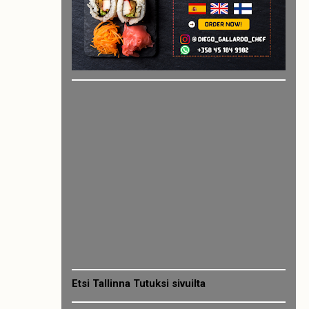
Etsi Tallinna Tutuksi sivuilta