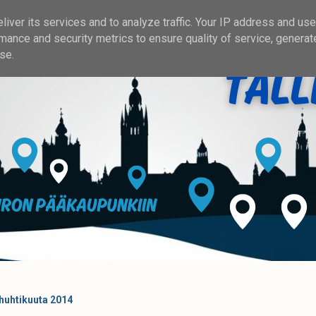
iver its services and to analyze traffic. Your IP address and us
mance and security metrics to ensure quality of service, genera
se.
. huhtikuuta 2014