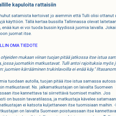
llille kapuloita rattaisiin
huhut satamista kertoivat jo aiemmin että Tulli olisi ottanut 
jä käyttöön. Tällä kertaa bussilla Tallinnassa olevat laitetaa
e, enää kun ei voi tuoda bussin kyydissä juomia laivalla. Joka
oon juomat itse.
LLIN OMA TIEDOTE
 ohjeiden mukaan viinan tuojan pitää jatkossa itse istua sa
, jossa juomatkin matkustavat. Tulli antoi rajoituksia myös
yn: juomien kärrääminen trukinlavoilla ei enää käy." Iltasano
mia tuodaan autolla, tuojan pitää itse istua samassa autoss
in matkustavat. Ns. jalkamatkustajan on laivalta Suomeen
ssaan itse kannettava tai siirrettävä tuomiset maihin. Jos
sti on bussin tavaratilassa, ja matkustaja kävelee satamaa
 matkustajan ei katsota kuljettaneen itse tuomisiaan maihin. -
tkustajan on laivalta Suomeen poistuessaan itse kannettava