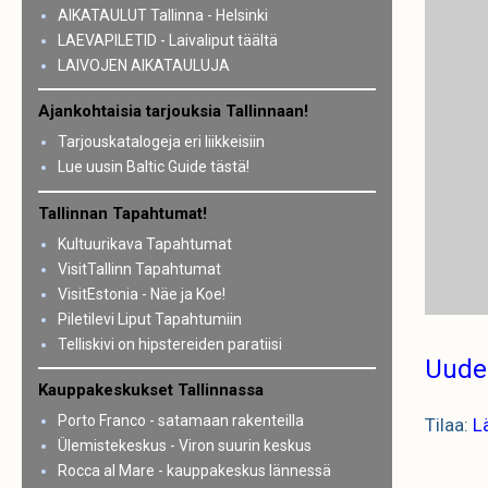
AIKATAULUT Tallinna - Helsinki
LAEVAPILETID - Laivaliput täältä
LAIVOJEN AIKATAULUJA
Ajankohtaisia tarjouksia Tallinnaan!
Tarjouskatalogeja eri liikkeisiin
Lue uusin Baltic Guide tästä!
Tallinnan Tapahtumat!
Kultuurikava Tapahtumat
VisitTallinn Tapahtumat
VisitEstonia - Näe ja Koe!
Piletilevi Liput Tapahtumiin
Telliskivi on hipstereiden paratiisi
Uude
Kauppakeskukset Tallinnassa
Porto Franco - satamaan rakenteilla
Tilaa:
L
Ülemistekeskus - Viron suurin keskus
Rocca al Mare - kauppakeskus lännessä