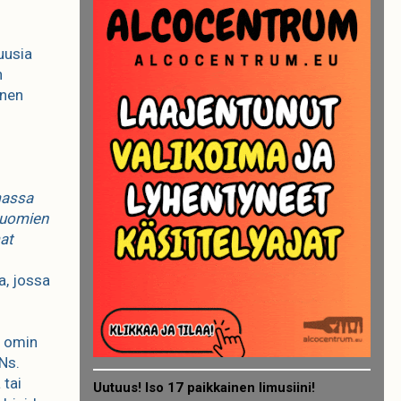
uusia
n
inen
massa
 juomien
mat
a, jossa
n omin
Ns.
 tai
Uutuus! Iso 17 paikkainen limusiini!