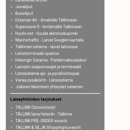
Länsisatama Live
Junaliput
Bussiliput
Estonian Air - ilmalinkki Tallinnaan
Supersaver.fi - lentämällä Tallinnaan
Huuto.net - huuda alennuskuponki
Marinetraffic - Laivat Googlen kartalla
Tallinnan satama - laivat laiturissa
Länsiterminaali opastus
Helsingin Satama - Parkkimaksulaskuri
Laivojen saapumisajat ja terminaalit
Länsisatama ajo- ja pysäköintiopas
Varaa pysäköinti - Länsisatama
Julkisen liikenteen yhteydet satamiin
Laivayhtiöiden tarjoukset
TALLINK Ostosristeilyt
TALLINK laiva Helsinki - Tallinna
TALLINK PRE-ORDER sivusto
TALLINK & SILJA Shopping kuvastot