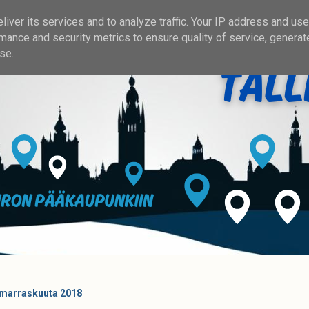
iver its services and to analyze traffic. Your IP address and us
mance and security metrics to ensure quality of service, genera
se.
6. marraskuuta 2018