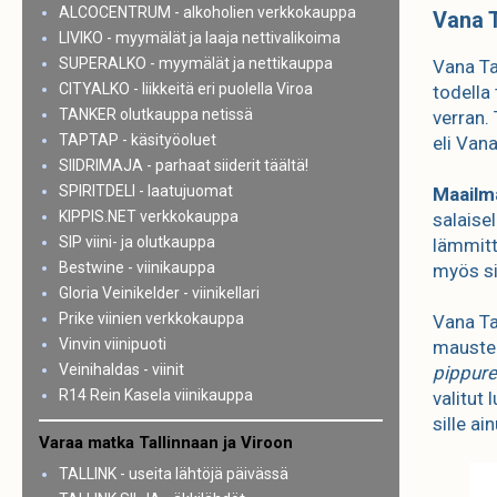
ALCOCENTRUM - alkoholien verkkokauppa
Vana T
LIVIKO - myymälät ja laaja nettivalikoima
SUPERALKO - myymälät ja nettikauppa
Vana Tal
CITYALKO - liikkeitä eri puolella Viroa
todella
TANKER olutkauppa netissä
verran
TAPTAP - käsityöoluet
eli Vana
SIIDRIMAJA - parhaat siiderit täältä!
SPIRITDELI - laatujuomat
Maailma
KIPPIS.NET verkkokauppa
salaisel
SIP viini- ja olutkauppa
lämmitt
Bestwine - viinikauppa
myös si
Gloria Veinikelder - viinikellari
Prike viinien verkkokauppa
Vana Ta
Vinvin viinipuoti
maustei
Veinihaldas - viinit
pippure
R14 Rein Kasela viinikauppa
valitut 
sille ai
Varaa matka Tallinnaan ja Viroon
TALLINK - useita lähtöjä päivässä