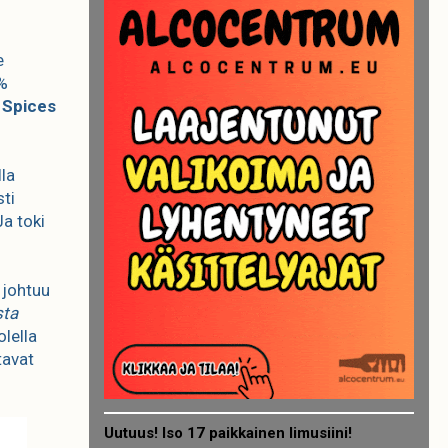
e
5%
d Spices
la
sti
Ja toki
 johtuu
sta
lella
tavat
Uutuus! Iso 17 paikkainen limusiini!