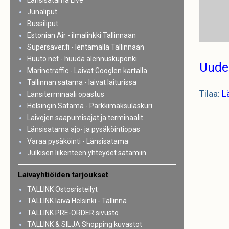
Länsisatama Live
Junaliput
Bussiliput
Estonian Air - ilmalinkki Tallinnaan
Supersaver.fi - lentämällä Tallinnaan
Huuto.net - huuda alennuskuponki
Uude
Marinetraffic - Laivat Googlen kartalla
Tallinnan satama - laivat laiturissa
Tilaa:
L
Länsiterminaali opastus
Helsingin Satama - Parkkimaksulaskuri
Laivojen saapumisajat ja terminaalit
Länsisatama ajo- ja pysäköintiopas
Varaa pysäköinti - Länsisatama
Julkisen liikenteen yhteydet satamiin
Laivayhtiöiden tarjoukset
TALLINK Ostosristeilyt
TALLINK laiva Helsinki - Tallinna
TALLINK PRE-ORDER sivusto
TALLINK & SILJA Shopping kuvastot