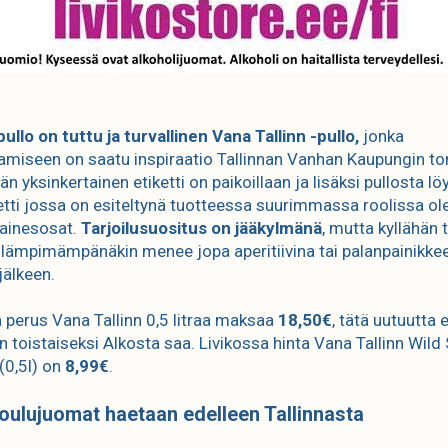
ullo on tuttu ja turvallinen Vana Tallinn -pullo,
jonka
amiseen on saatu inspiraatio Tallinnan Vanhan Kaupungin tor
än yksinkertainen etiketti on paikoillaan ja lisäksi pullosta lö
ketti jossa on esiteltynä tuotteessa suurimmassa roolissa ol
ainesosat.
Tarjoilusuositus on jääkylmänä
, mutta kyllähän 
lämpimämpänäkin menee jopa aperitiivina tai palanpainikke
jälkeen.
 perus Vana Tallinn 0,5 litraa maksaa
18,50€
, tätä uutuutta e
n toistaiseksi Alkosta saa. Livikossa hinta Vana Tallinn Wild
 (0,5l) on
8,99€
.
oulujuomat haetaan edelleen Tallinnasta