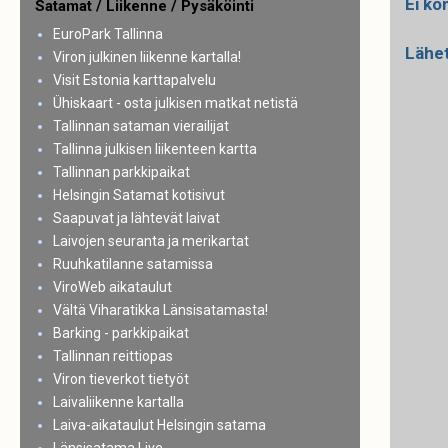
Ei ko
Satamat / Liikenne / Pysäköinti
EuroPark Tallinna
Lähe
Viron julkinen liikenne kartalla!
Visit Estonia karttapalvelu
Ühiskaart - osta julkisen matkat netistä
Tallinnan sataman vierailijat
Tallinna julkisen liikenteen kartta
Tallinnan parkkipaikat
Helsingin Satamat kotisivut
Saapuvat ja lähtevät laivat
Laivojen seuranta ja merikartat
Ruuhkatilanne satamissa
ViroWeb aikataulut
Vältä Viharatikka Länsisatamasta!
Barking - parkkipaikat
Tallinnan reittiopas
Viron tieverkot tietyöt
Laivaliikenne kartalla
Laiva-aikataulut Helsingin satama