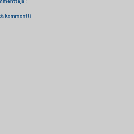
mmentteja :
tä kommentti