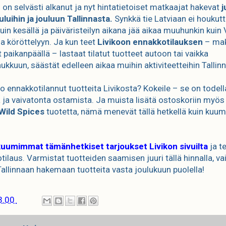
 on selvästi alkanut ja nyt hintatietoiset matkaajat hakevat
j
uluihin ja jouluun Tallinnasta.
Synkkä tie Latviaan ei houkutt
uin kesällä ja päiväristeilyn aikana jää aikaa muuhunkin kuin 
la köröttelyyn. Ja kun teet
Livikoon ennakkotilauksen
– ma
 paikanpäällä – lastaat tilatut tuotteet autoon tai vaikka
ukkuun, säästät edelleen aikaa muihin aktiviteetteihin Tallin
jo ennakkotilannut tuotteita Livikosta? Kokeile – se on todell
 ja vaivatonta ostamista. Ja muista lisätä ostoskoriin myö
 Wild Spices
tuotetta, nämä menevät tällä hetkellä kuin kuumi
uumimmat tämänhetkiset tarjoukset Livikon sivuilta
ja t
tilaus. Varmistat tuotteiden saamisen juuri tällä hinnalla, va
 Tallinnaan hakemaan tuotteita vasta joulukuun puolella!
3.00