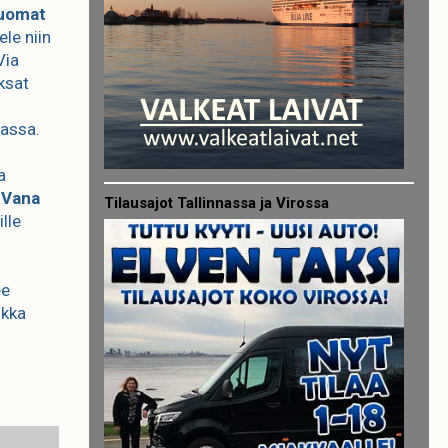
uomat
ele niin
Via
ksat
nassa.
a
s
Vana
Tilausajot Tallinnassa ja Virossa
lle
ee
ikka