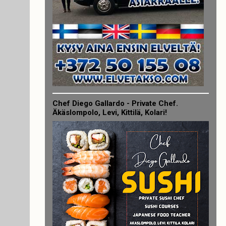
Chef Diego Gallardo - Private Chef.
Äkäslompolo, Levi, Kittilä, Kolari!