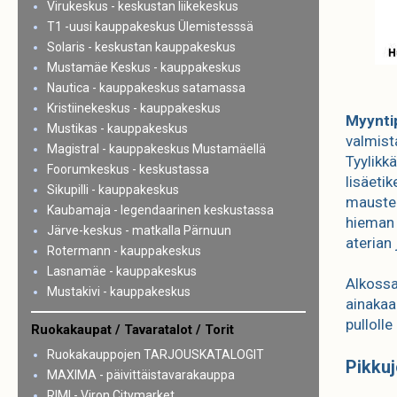
Virukeskus - keskustan liikekeskus
T1 -uusi kauppakeskus Ülemistesssä
Solaris - keskustan kauppakeskus
Mustamäe Keskus - kauppakeskus
Nautica - kauppakeskus satamassa
Kristiinekeskus - kauppakeskus
Myyntip
Mustikas - kauppakeskus
valmist
Magistral - kauppakeskus Mustamäellä
Tyylikkä
Foorumkeskus - keskustassa
lisäeti
Sikupilli - kauppakeskus
mauste
Kaubamaja - legendaarinen keskustassa
hieman 
Järve-keskus - matkalla Pärnuun
aterian 
Rotermann - kauppakeskus
Lasnamäe - kauppakeskus
Alkossa
Mustakivi - kauppakeskus
ainakaa
pullolle
Ruokakaupat / Tavaratalot / Torit
Ruokakauppojen TARJOUSKATALOGIT
Pikkuj
MAXIMA - päivittäistavarakauppa
RIMI - Viron Citymarket