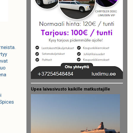
neista.
ytyy
evat
tuo
ena
Upea laivasivusto kaikille matkustajille
i
 Spices