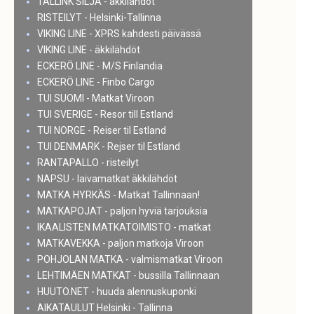
TALLINK SILJA - äkkilähdöt
RISTEILYT - Helsinki-Tallinna
VIKING LINE - XPRS kahdesti päivässä
VIKING LINE - äkkilähdöt
ECKERÖ LINE - M/S Finlandia
ECKERÖ LINE - Finbo Cargo
TUI SUOMI - Matkat Viroon
TUI SVERIGE - Resor till Estland
TUI NORGE - Reiser til Estland
TUI DENMARK - Rejser til Estland
RANTAPALLO - risteilyt
NAPSU - laivamatkat äkkilähdöt
MATKA HYRKÄS - Matkat Tallinnaan!
MATKAPOJAT - paljon hyviä tarjouksia
IKAALISTEN MATKATOIMISTO - matkat
MATKAVEKKA - paljon matkoja Viroon
POHJOLAN MATKA - valmismatkat Viroon
LEHTIMÄEN MATKAT - bussilla Tallinnaan
HUUTO.NET - huuda alennuskuponki
AIKATAULUT Helsinki - Tallinna