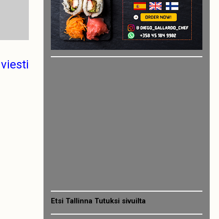
viesti
Etsi Tallinna Tutuksi sivuilta