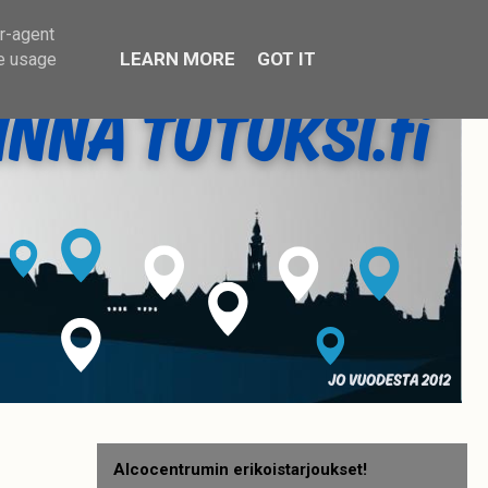
er-agent
LEARN MORE
GOT IT
te usage
Alcocentrumin erikoistarjoukset!