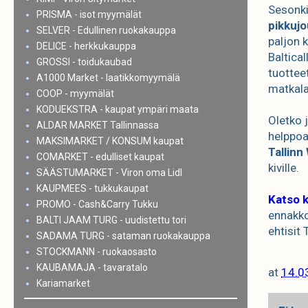
Sesonki
PRISMA - isot myymälät
pikkujo
SELVER - Edullinen ruokakauppa
paljon k
DELICE - herkkukauppa
Baltical
GROSSI - toidukaubad
tuotteet
A1000 Market - laatikkomyymälä
matkala
COOP - myymälät
KODUEKSTRA - kaupat ympäri maata
Oletko 
ALDAR MARKET Tallinnassa
helppoa
MAKSIMARKET / KONSUM kaupat
Tallinn
COMARKET - edulliset kaupat
kiville.
SÄÄSTUMARKET - Viron oma Lidl
KAUPMEES - tukkukaupat
Katso k
PROMO - Cash&Carry Tukku
ennakko
BALTI JAAM TURG - uudistettu tori
ehtisit
SADAMA TURG - sataman ruokakauppa
STOCKMANN - ruokaosasto
KAUBAMAJA - tavaratalo
at
14.0
Kariamarket