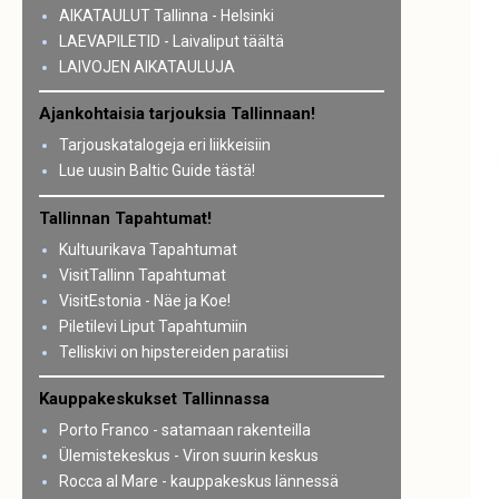
AIKATAULUT Tallinna - Helsinki
LAEVAPILETID - Laivaliput täältä
LAIVOJEN AIKATAULUJA
Ajankohtaisia tarjouksia Tallinnaan!
Tarjouskatalogeja eri liikkeisiin
Lue uusin Baltic Guide tästä!
Tallinnan Tapahtumat!
Kultuurikava Tapahtumat
VisitTallinn Tapahtumat
VisitEstonia - Näe ja Koe!
Piletilevi Liput Tapahtumiin
Telliskivi on hipstereiden paratiisi
Kauppakeskukset Tallinnassa
Porto Franco - satamaan rakenteilla
Ülemistekeskus - Viron suurin keskus
Rocca al Mare - kauppakeskus lännessä