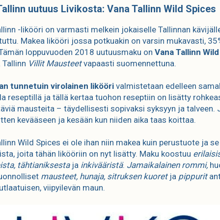
allinn uutuus Livikosta: Vana Tallinn Wild Spices
linn -likööri on varmasti melkein jokaiselle Tallinnan kävijäll
 tuttu. Makea likööri jossa potkuakin on varsin mukavasti, 3
. Tämän loppuvuoden 2018 uutuusmaku on
Vana Tallinn Wil
 Tallinn
Villit Mausteet
vapaasti suomennettuna.
n tunnetuin virolainen likööri
valmistetaan edelleen samal
la reseptillä ja tällä kertaa tuohon reseptiin on lisätty rohkea
äviä mausteita – täydellisesti sopivaksi syksyyn ja talveen. 
tten kevääseen ja kesään kun niiden aika taas koittaa.
llinn Wild Spices ei ole ihan niin makea kuin perustuote ja se
sta, joita tähän likööriin on nyt lisätty. Maku koostuu
erilaisi
ista, tähtianiksesta
ja
inkivääristä
.
Jamaikalainen rommi,
huo
luonnolliset
mausteet, hunaja, sitruksen kuoret
ja
pippurit
an
nutlaatuisen, viipyilevän maun.