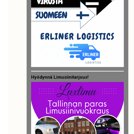
Hyödynnä Limusiinitarjous!