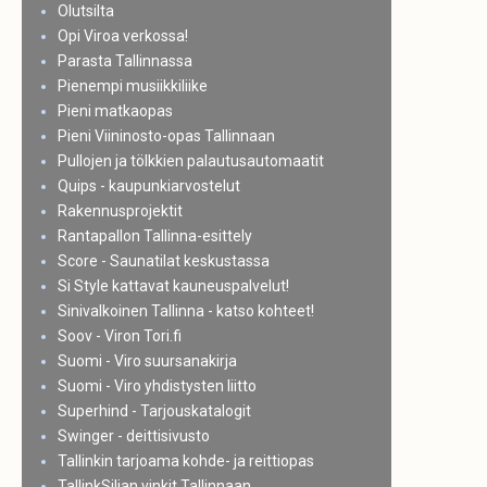
Olutsilta
Opi Viroa verkossa!
Parasta Tallinnassa
Pienempi musiikkiliike
Pieni matkaopas
Pieni Viininosto-opas Tallinnaan
Pullojen ja tölkkien palautusautomaatit
Quips - kaupunkiarvostelut
Rakennusprojektit
Rantapallon Tallinna-esittely
Score - Saunatilat keskustassa
Si Style kattavat kauneuspalvelut!
Sinivalkoinen Tallinna - katso kohteet!
Soov - Viron Tori.fi
Suomi - Viro suursanakirja
Suomi - Viro yhdistysten liitto
Superhind - Tarjouskatalogit
Swinger - deittisivusto
Tallinkin tarjoama kohde- ja reittiopas
TallinkSiljan vinkit Tallinnaan