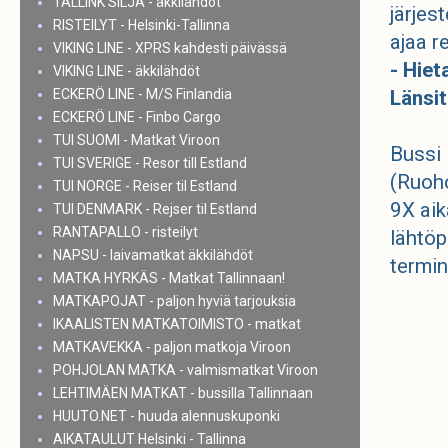
TALLINK SILJA - äkkilähdöt
järjes
RISTEILYT - Helsinki-Tallinna
ajaa r
VIKING LINE - XPRS kahdesti päivässä
- Hiet
VIKING LINE - äkkilähdöt
ECKERÖ LINE - M/S Finlandia
Länsit
ECKERÖ LINE - Finbo Cargo
TUI SUOMI - Matkat Viroon
Bussi 
TUI SVERIGE - Resor till Estland
(Ruoho
TUI NORGE - Reiser til Estland
9X aik
TUI DENMARK - Rejser til Estland
RANTAPALLO - risteilyt
lähtöp
NAPSU - laivamatkat äkkilähdöt
termin
MATKA HYRKÄS - Matkat Tallinnaan!
MATKAPOJAT - paljon hyviä tarjouksia
IKAALISTEN MATKATOIMISTO - matkat
MATKAVEKKA - paljon matkoja Viroon
POHJOLAN MATKA - valmismatkat Viroon
LEHTIMÄEN MATKAT - bussilla Tallinnaan
HUUTO.NET - huuda alennuskuponki
AIKATAULUT Helsinki - Tallinna