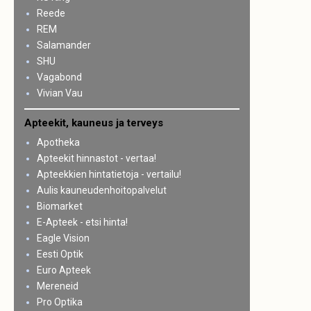
Reede
REM
Salamander
SHU
Vagabond
Vivian Vau
Apteekit, kauneus ja terveys
Apotheka
Apteekit hinnastot - vertaa!
Apteekkien hintatietoja - vertailu!
Aulis kauneudenhoitopalvelut
Biomarket
E-Apteek - etsi hinta!
Eagle Vision
Eesti Optik
Euro Apteek
Mereneid
Pro Optika