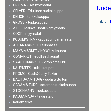
PRISMA - isot myymälät
Uude
SELVER - Edullinen ruokakauppa
DELICE - herkkukauppa
Tilaa:
GROSSI - toidukaubad
A1000 Market - laatikkomyymälä
COOP - myymälät
KODUEKSTRA - kaupat ympäri maata
ALDAR MARKET Tallinnassa
MAKSIMARKET / KONSUM kaupat
COMARKET - edulliset kaupat
SÄÄSTUMARKET - Viron oma Lidl
KAUPMEES - tukkukaupat
PROMO - Cash&Carry Tukku
BALTI JAAM TURG - uudistettu tori
SADAMA TURG - sataman ruokakauppa
STOCKMANN - ruokaosasto
KAUBAMAJA - tavaratalo
Kariamarket