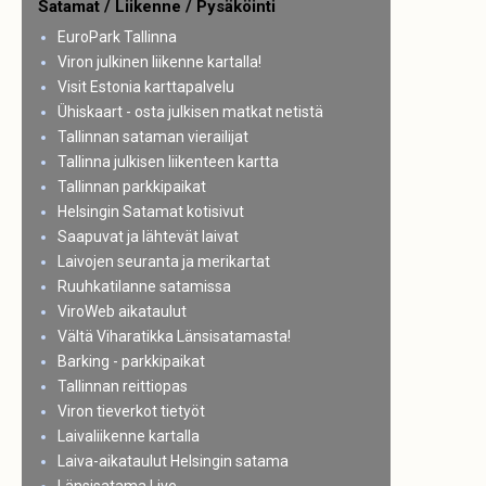
Satamat / Liikenne / Pysäköinti
EuroPark Tallinna
Viron julkinen liikenne kartalla!
Visit Estonia karttapalvelu
Ühiskaart - osta julkisen matkat netistä
Tallinnan sataman vierailijat
Tallinna julkisen liikenteen kartta
Tallinnan parkkipaikat
Helsingin Satamat kotisivut
Saapuvat ja lähtevät laivat
Laivojen seuranta ja merikartat
Ruuhkatilanne satamissa
ViroWeb aikataulut
Vältä Viharatikka Länsisatamasta!
Barking - parkkipaikat
Tallinnan reittiopas
Viron tieverkot tietyöt
Laivaliikenne kartalla
Laiva-aikataulut Helsingin satama