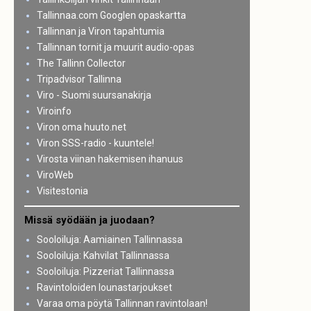
Tallinnaa.com Googlen opaskartta
Tallinnan ja Viron tapahtumia
Tallinnan tornit ja muurit audio-opas
The Tallinn Collector
Tripadvisor Tallinna
Viro - Suomi suursanakirja
Viroinfo
Viron oma huuto.net
Viron SSS-radio - kuuntele!
Virosta viinan hakemisen ihanuus
ViroWeb
Visitestonia
Missä syödään ja juodaan?
Sooloiluja: Aamiainen Tallinnassa
Sooloiluja: Kahvilat Tallinnassa
Sooloiluja: Pizzeriat Tallinnassa
Ravintoloiden lounastarjoukset
Varaa oma pöytä Tallinnan ravintolaan!