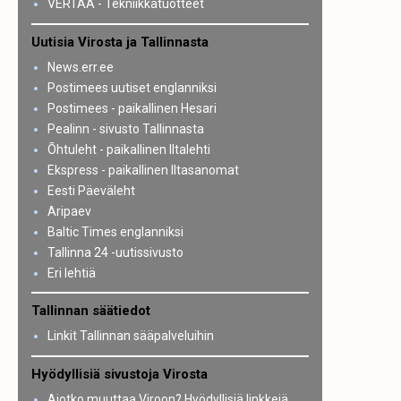
VERTAA - Tekniikkatuotteet
Uutisia Virosta ja Tallinnasta
News.err.ee
Postimees uutiset englanniksi
Postimees - paikallinen Hesari
Pealinn - sivusto Tallinnasta
Õhtuleht - paikallinen Iltalehti
Ekspress - paikallinen Iltasanomat
Eesti Päeväleht
Aripaev
Baltic Times englanniksi
Tallinna 24 -uutissivusto
Eri lehtiä
Tallinnan säätiedot
Linkit Tallinnan sääpalveluihin
Hyödyllisiä sivustoja Virosta
Aiotko muuttaa Viroon? Hyödyllisiä linkkejä