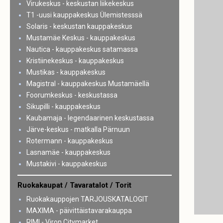
Virukeskus - keskustan liikekeskus
T1 -uusi kauppakeskus Ülemistesssä
Solaris - keskustan kauppakeskus
Mustamäe Keskus - kauppakeskus
Nautica - kauppakeskus satamassa
Kristiinekeskus - kauppakeskus
Mustikas - kauppakeskus
Magistral - kauppakeskus Mustamäellä
Foorumkeskus - keskustassa
Sikupilli - kauppakeskus
Kaubamaja - legendaarinen keskustassa
Järve-keskus - matkalla Pärnuun
Rotermann - kauppakeskus
Lasnamäe - kauppakeskus
Mustakivi - kauppakeskus
Ruokakaupat / Tavaratalot / Torit
Ruokakauppojen TARJOUSKATALOGIT
MAXIMA - päivittäistavarakauppa
RIMI - Viron Citymarket