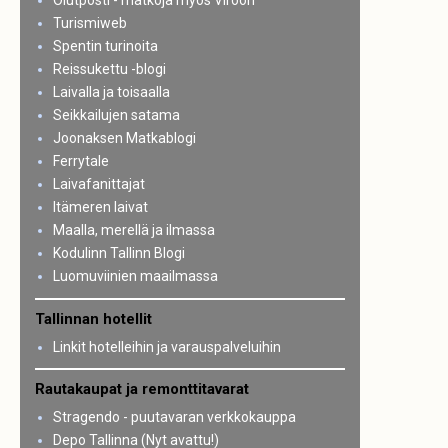
Olutposti - matkoja myös Viroon
Turismiweb
Spentin turinoita
Reissukettu -blogi
Laivalla ja toisaalla
Seikkailujen satama
Joonaksen Matkablogi
Ferrytale
Laivafanittajat
Itämeren laivat
Maalla, merellä ja ilmassa
Kodulinn Tallinn Blogi
Luomuviinien maailmassa
Tallinnan hotellit
Linkit hotelleihin ja varauspalveluihin
Rautakaupat ja remonttitavarat
Stragendo - puutavaran verkkokauppa
Depo Tallinna (Nyt avattu!)