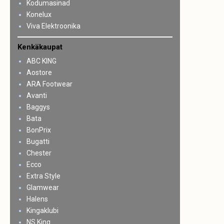
Kodumasinad
Konelux
Viva Elektroonika
Kenkäkaupat
ABC KING
Aostore
ARA Footwear
Avanti
Baggys
Bata
BonPrix
Bugatti
Chester
Ecco
Extra Style
Glamwear
Halens
Kingaklubi
NS King