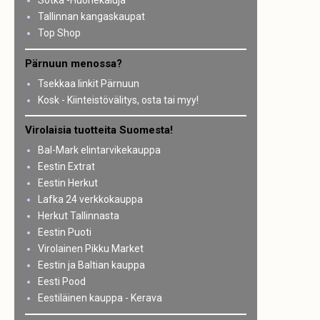
Sotka -Huonekaluja
Tallinnan kangaskaupat
Top Shop
Pärnuun menossa?
Tsekkaa linkit Pärnuun
Kosk - Kiinteistövälitys, osta tai myy!
Virolaisia tuotteita Suomesta!
Bal-Mark elintarvikekauppa
Eestin Extrat
Eestin Herkut
Lafka 24 verkkokauppa
Herkut Tallinnasta
Eestin Puoti
Virolainen Pikku Market
Eestin ja Baltian kauppa
Eesti Pood
Eestiläinen kauppa - Kerava