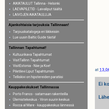
AIKATAULUT Tallinna - Helsinki
LAEVAPILETID - Laivaliput täältä
LAIVOJEN AIKATAULUJA
Ajankohtaisia tarjouksia Tallinnaan!
Tarjouskatalogeja eri liikkeisiin
Lue uusin Baltic Guide tästä!
Tallinnan Tapahtumat!
Kultuurikava Tapahtumat
VisitTallinn Tapahtumat
VisitEstonia - Näe ja Koe!
at
13.0
Piletilevi Liput Tapahtumiin
Telliskivi on hipstereiden paratiisi
Ei k
Kauppakeskukset Tallinnassa
Porto Franco - satamaan rakenteilla
Lähe
Ülemistekeskus - Viron suurin keskus
Rocca al Mare - kauppakeskus lännessä