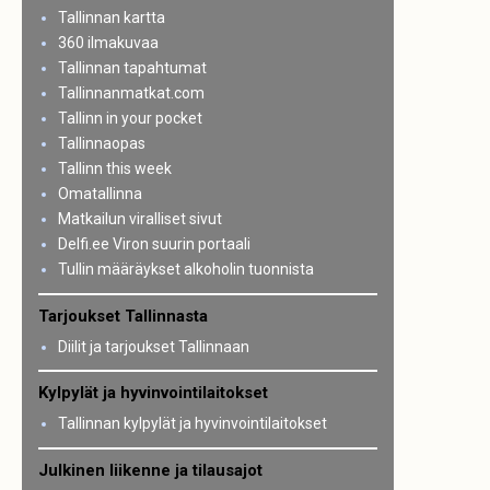
Tallinnan kartta
360 ilmakuvaa
Tallinnan tapahtumat
Tallinnanmatkat.com
Tallinn in your pocket
Tallinnaopas
Tallinn this week
Omatallinna
Matkailun viralliset sivut
Delfi.ee Viron suurin portaali
Tullin määräykset alkoholin tuonnista
Tarjoukset Tallinnasta
Diilit ja tarjoukset Tallinnaan
Kylpylät ja hyvinvointilaitokset
Tallinnan kylpylät ja hyvinvointilaitokset
Julkinen liikenne ja tilausajot