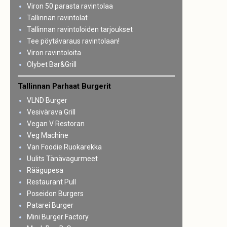
Viron 50 parasta ravintolaa
Tallinnan ravintolat
Tallinnan ravintoloiden tarjoukset
Tee pöytävaraus ravintolaan!
Viron ravintoloita
Olybet Bar&Grill
Tallinnan Parhaat Burgerit
VLND Burger
Vesivärava Grill
Vegan V Restoran
Veg Machine
Van Foodie Ruokarekka
Uulits Tänävagurmeet
Räägupesa
Restaurant Pull
Poseidon Burgers
Patarei Burger
Mini Burger Factory