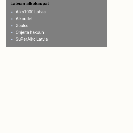
Latvian alkokaupat
Alko1000 Latvia
Alkoutlet
Goalco
Ohjeita hakuun
SuPerAlko Latvia