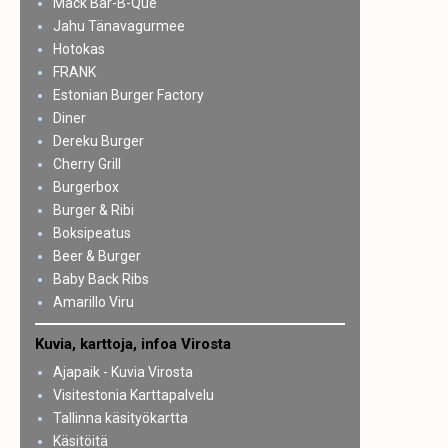
Mack Bar-B-Que
Jahu Tänavagurmee
Hotokas
FRANK
Estonian Burger Factory
Diner
Dereku Burger
Cherry Grill
Burgerbox
Burger & Ribi
Boksipeatus
Beer & Burger
Baby Back Ribs
Amarillo Viru
Kuvia, karttoja, infoa Virosta
Ajapaik - Kuvia Virosta
Visitestonia Karttapalvelu
Tallinna käsityökartta
Käsitöitä