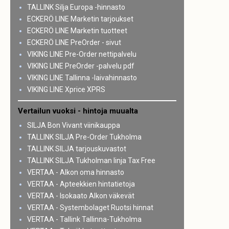
TALLINK Silja Europa -hinnasto
ECKERÖ LINE Marketin tarjoukset
ECKERÖ LINE Marketin tuotteet
ECKERÖ LINE PreOrder - sivut
VIKING LINE Pre-Order nettipalvelu
VIKING LINE PreOrder -palvelu pdf
VIKING LINE Tallinna -laivahinnasto
VIKING LINE Xprice XPRS
Vertailun vuoksi - hintoja muualta
SILJA Bon Vivant viinikauppa
TALLINK SILJA Pre-Order Tukholma
TALLINK SILJA tarjouskuvastot
TALLINK SILJA Tukholman linja Tax Free
VERTAA - Alkon oma hinnasto
VERTAA - Apteekkien hintatietoja
VERTAA - Isokaato Alkon väkevät
VERTAA - Systembolaget Ruotsi hinnat
VERTAA - Tallink Tallinna-Tukholma