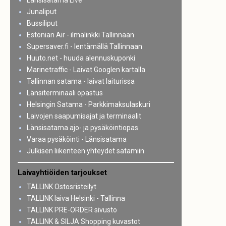
Länsisatama Live
Junaliput
Bussiliput
Estonian Air - ilmalinkki Tallinnaan
Supersaver.fi - lentämällä Tallinnaan
Huuto.net - huuda alennuskuponki
Marinetraffic - Laivat Googlen kartalla
Tallinnan satama - laivat laiturissa
Länsiterminaali opastus
Helsingin Satama - Parkkimaksulaskuri
Laivojen saapumisajat ja terminaalit
Länsisatama ajo- ja pysäköintiopas
Varaa pysäköinti - Länsisatama
Julkisen liikenteen yhteydet satamiin
Laivayhtiöiden tarjoukset
TALLINK Ostosristeilyt
TALLINK laiva Helsinki - Tallinna
TALLINK PRE-ORDER sivusto
TALLINK & SILJA Shopping kuvastot