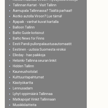
Tallinnan Kartat - Visit Tallinn
Aamupala Tallinnassa? Täältä parhaat!
Aiotko autolla Viroon? Lue tämä!
Ajapaik - vanhat kuvat kartalla
Balloon Tallinn
Baltic Guide kotisivut
Baltic News for Finns
Eesti Pandi pullonpalaustusautomaatit
Eestinen - uutisia Suomesta viroksi
Elleday - hae paikkoja
Helsinki-Tallinna seuran linkit
Hidden Tallinn
Kauneushoitolat
Kulttuuritapahtumat
Käsityökartta
Lennusadam
Lyhyt oppimäärä Tallinnaa
Matkapojat Vinkit Tallinnaan
Musiikkilaitteita