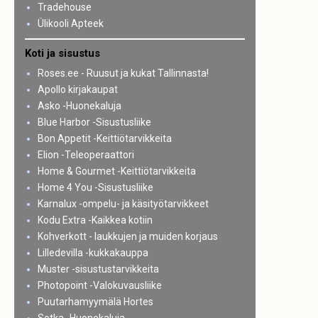
Tradehouse
Ülikooli Apteek
Koti ja sisustus
Roses.ee - Ruusut ja kukat Tallinnasta!
Apollo kirjakaupat
Asko -Huonekaluja
Blue Harbor -Sisustusliike
Bon Appetit -Keittiötarvikkeita
Elion -Teleoperaattori
Home & Gourmet -Keittiötarvikkeita
Home 4 You -Sisustusliike
Karnalux -ompelu- ja käsityötarvikkeet
Kodu Extra -Kaikkea kotiin
Kohverkott - laukkujen ja muiden korjaus
Lilledevilla -kukkakauppa
Muster -sisustustarvikkeita
Photopoint -Valokuvausliike
Puutarhamyymälä Hortes