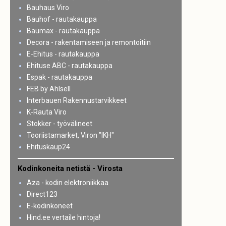
Bauhaus Viro
Bauhof - rautakauppa
Baumax - rautakauppa
Decora - rakentamiseen ja remontoitiin
E-Ehitus - rautakauppa
Ehituse ABC - rautakauppa
Espak - rautakauppa
FEB by Ahlsell
Interbauen Rakennustarvikkeet
K-Rauta Viro
Stokker - työvälineet
Tooriistamarket, Viron "IKH"
Ehituskaup24
Kodinkoneita netistä - Virosta
Aza - kodin elektroniikkaa
Direct123
E-kodinkoneet
Hind.ee vertaile hintoja!