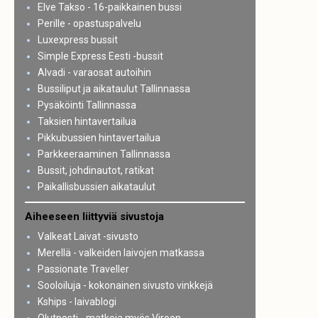
Elve Takso - 16-paikkainen bussi
Perille - opastuspalvelu
Luxexpress bussit
Simple Express Eesti -bussit
Alvadi - varaosat autoihin
Bussiliput ja aikataulut Tallinnassa
Pysäköinti Tallinnassa
Taksien hintavertailua
Pikkubussien hintavertailua
Parkkeeraaminen Tallinnassa
Bussit, johdinautot, ratikat
Paikallisbussien aikataulut
Aiheeseen liittyviä sivustoja
Valkeat Laivat -sivusto
Merellä - valkeiden laivojen matkassa
Passionate Traveller
Sooloiluja - kokonainen sivusto vinkkejä
Kships - laivablogi