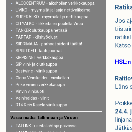
ALCOCENTRUM - alkoholien verkkokauppa
Ratik
LIVIKO - myymälät ja laaja nettivalikoima
SUPERALKO - myymälät ja nettikauppa
Jos aj
CITYALKO - liikkeitä eri puolella Viroa
tiista
TANKER olutkauppa netissä
ratika
TAPTAP - käsityöoluet
SIIDRIMAJA - parhaat siiderit täältä!
Katso 
SPIRITDELI - laatujuomat
KIPPIS.NET verkkokauppa
HSL:n 
SIP viini- ja olutkauppa
Bestwine - viinikauppa
Raitio
Gloria Veinikelder - viinikellari
Prike viinien verkkokauppa
Länsis
Vinvin viinipuoti
Veinihaldas - viinit
Poikke
R14 Rein Kasela viinikauppa
24.4. 
Varaa matka Tallinnaan ja Viroon
linjan
TALLINK - useita lähtöjä päivässä
Jätkä