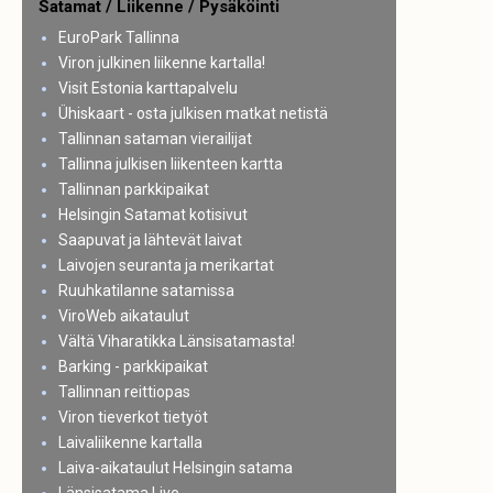
Satamat / Liikenne / Pysäköinti
EuroPark Tallinna
Viron julkinen liikenne kartalla!
Visit Estonia karttapalvelu
Ühiskaart - osta julkisen matkat netistä
Tallinnan sataman vierailijat
Tallinna julkisen liikenteen kartta
Tallinnan parkkipaikat
Helsingin Satamat kotisivut
Saapuvat ja lähtevät laivat
Laivojen seuranta ja merikartat
Ruuhkatilanne satamissa
ViroWeb aikataulut
Vältä Viharatikka Länsisatamasta!
Barking - parkkipaikat
Tallinnan reittiopas
Viron tieverkot tietyöt
Laivaliikenne kartalla
Laiva-aikataulut Helsingin satama