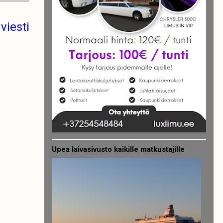
viesti
Upea laivasivusto kaikille matkustajille