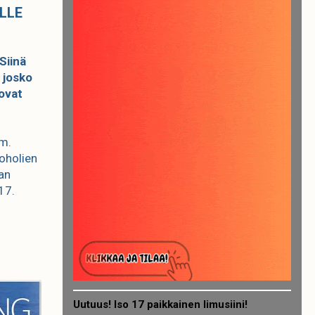
LLE
Siinä
 josko
 ovat
mm.
oholien
aan
17.
Uutuus! Iso 17 paikkainen limusiini!