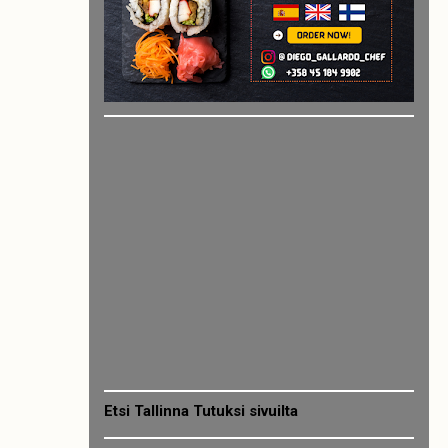
Etsi Tallinna Tutuksi sivuilta