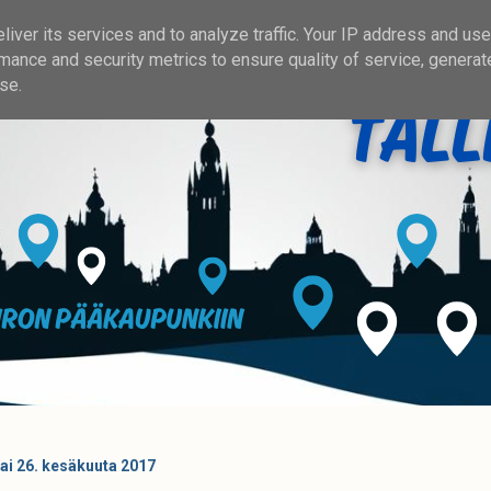
iver its services and to analyze traffic. Your IP address and us
mance and security metrics to ensure quality of service, genera
se.
i 26. kesäkuuta 2017