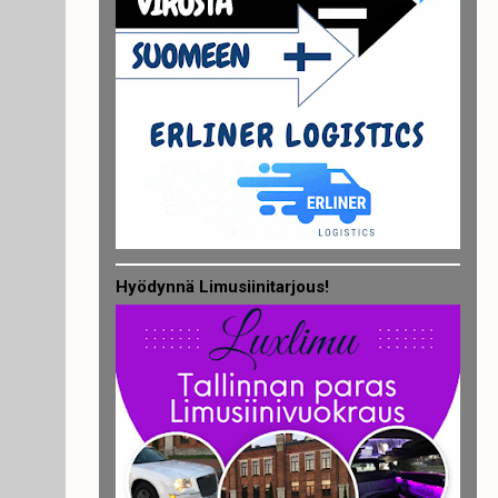
Hyödynnä Limusiinitarjous!