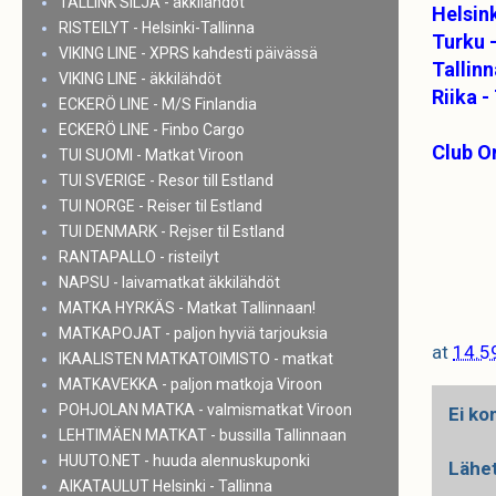
TALLINK SILJA - äkkilähdöt
Helsin
RISTEILYT - Helsinki-Tallinna
Turku 
VIKING LINE - XPRS kahdesti päivässä
Tallin
VIKING LINE - äkkilähdöt
Riika 
ECKERÖ LINE - M/S Finlandia
ECKERÖ LINE - Finbo Cargo
Club O
TUI SUOMI - Matkat Viroon
TUI SVERIGE - Resor till Estland
TUI NORGE - Reiser til Estland
TUI DENMARK - Rejser til Estland
RANTAPALLO - risteilyt
NAPSU - laivamatkat äkkilähdöt
MATKA HYRKÄS - Matkat Tallinnaan!
MATKAPOJAT - paljon hyviä tarjouksia
at
14.5
IKAALISTEN MATKATOIMISTO - matkat
MATKAVEKKA - paljon matkoja Viroon
POHJOLAN MATKA - valmismatkat Viroon
Ei ko
LEHTIMÄEN MATKAT - bussilla Tallinnaan
HUUTO.NET - huuda alennuskuponki
Lähe
AIKATAULUT Helsinki - Tallinna