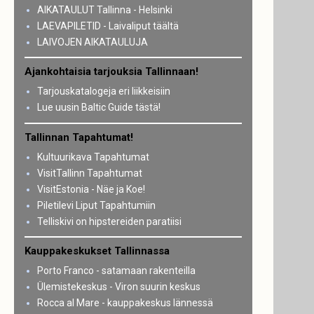
AIKATAULUT Tallinna - Helsinki
LAEVAPILETID - Laivaliput täältä
LAIVOJEN AIKATAULUJA
Ajankohtaisia tarjouksia Tallinnaan!
Tarjouskatalogeja eri liikkeisiin
Lue uusin Baltic Guide tästä!
Tallinnan Tapahtumat!
Kultuurikava Tapahtumat
VisitTallinn Tapahtumat
VisitEstonia - Näe ja Koe!
Piletilevi Liput Tapahtumiin
Telliskivi on hipstereiden paratiisi
Kauppakeskukset Tallinnassa
Porto Franco - satamaan rakenteilla
Ülemistekeskus - Viron suurin keskus
Rocca al Mare - kauppakeskus lännessä