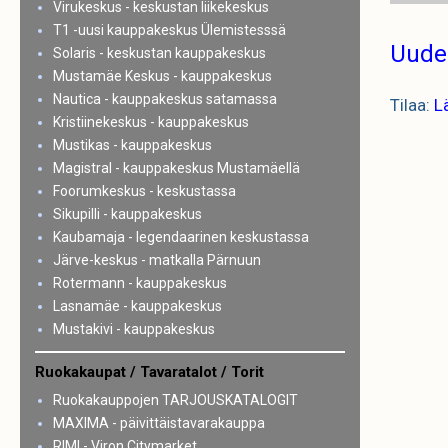
Virukeskus - keskustan liikekeskus
T1 -uusi kauppakeskus Ülemistesssä
Uude
Solaris - keskustan kauppakeskus
Mustamäe Keskus - kauppakeskus
Nautica - kauppakeskus satamassa
Tilaa:
L
Kristiinekeskus - kauppakeskus
Mustikas - kauppakeskus
Magistral - kauppakeskus Mustamäellä
Foorumkeskus - keskustassa
Sikupilli - kauppakeskus
Kaubamaja - legendaarinen keskustassa
Järve-keskus - matkalla Pärnuun
Rotermann - kauppakeskus
Lasnamäe - kauppakeskus
Mustakivi - kauppakeskus
Ruokakaupat / Tavaratalot / Torit
Ruokakauppojen TARJOUSKATALOGIT
MAXIMA - päivittäistavarakauppa
RIMI - Viron Citymarket