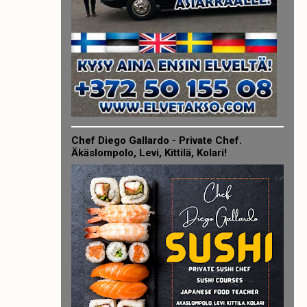
Chef Diego Gallardo - Private Chef.
Äkäslompolo, Levi, Kittilä, Kolari!