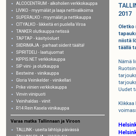
ALCOCENTRUM - alkoholien verkkokauppa
TALLI
LIVIKO - myymälät ja laaja nettivalikoima
2017
SUPERALKO - myymälät ja nettikauppa
CITYALKO - liikkeitä eri puolella Viroa
Oletko 
TANKER olutkauppa netissä
tapauks
TAPTAP - käsityöoluet
niistä 
SIIDRIMAJA - parhaat siiderit täältä!
täällä t
SPIRITDELI - laatujuomat
KIPPIS.NET verkkokauppa
Nämä lin
SIP viini- ja olutkauppa
Ruotsin
Bestwine - viinikauppa
tarjouk
Gloria Veinikelder - viinikellari
tarjouk
Prike viinien verkkokauppa
Uudet t
Vinvin viinipuoti
Veinihaldas - viinit
Klikkaa 
R14 Rein Kasela viinikauppa
voimass
Varaa matka Tallinnaan ja Viroon
Helsink
TALLINK - useita lähtöjä päivässä
Helsink