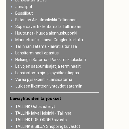
Länsisatama Live
Junaliput
Bussiliput
Estonian Air - ilmalinkki Tallinnaan
Supersaver.fi - lentämällä Tallinnaan
Huuto.net - huuda alennuskuponki
Marinetraffic - Laivat Googlen kartalla
Tallinnan satama - laivat laiturissa
Länsiterminaali opastus
Helsingin Satama - Parkkimaksulaskuri
Laivojen saapumisajat ja terminaalit
Länsisatama ajo- ja pysäköintiopas
Varaa pysäköinti - Länsisatama
Julkisen liikenteen yhteydet satamiin
Laivayhtiöiden tarjoukset
TALLINK Ostosristeilyt
TALLINK laiva Helsinki - Tallinna
TALLINK PRE-ORDER sivusto
TALLINK & SILJA Shopping kuvastot