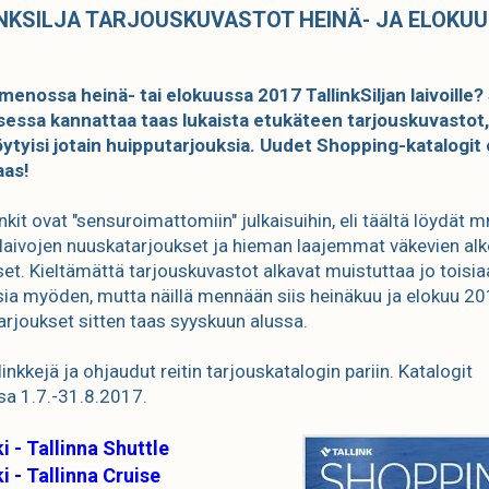
NKSILJA TARJOUSKUVASTOT HEINÄ- JA ELOKUU
menossa heinä- tai elokuussa 2017 TallinkSiljan laivoille? 
essa kannattaa taas lukaista etukäteen tarjouskuvastot,
löytyisi jotain huipputarjouksia. Uudet Shopping-katalogit
aas!
kit ovat "sensuroimattomiin" julkaisuihin, eli täältä löydät 
laivojen nuuskatarjoukset ja hieman laajemmat väkevien alk
set. Kieltämättä tarjouskuvastot alkavat muistuttaa jo toisi
sia myöden, mutta näillä mennään siis heinäkuu ja elokuu 20
arjoukset sitten taas syyskuun alussa.
linkkejä ja ohjaudut reitin tarjouskatalogin pariin. Katalogit
a 1.7.-31.8.2017.
i - Tallinna Shuttle
i - Tallinna Cruise