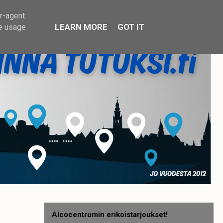
er-agent
LEARN MORE
GOT IT
te usage
Alcocentrumin erikoistarjoukset!