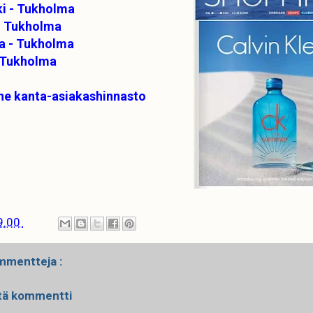
ki - Tukholma
- Tukholma
na - Tukholma
- Tukholma
ne kanta-asiakashinnasto
9.00
mmentteja :
tä kommentti