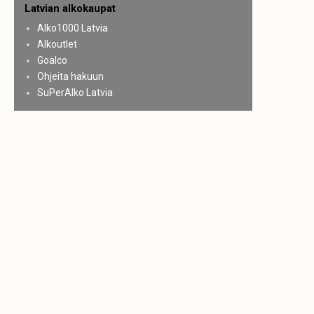
Latvian alkokaupat
Alko1000 Latvia
Alkoutlet
Goalco
Ohjeita hakuun
SuPerAlko Latvia