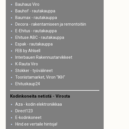
Bauhaus Viro
Bauhof - rautakauppa
Baumax - rautakauppa
Decora - rakentamiseen ja remontoitiin
E-Ehitus - rautakauppa
Ehituse ABC - rautakauppa
Espak - rautakauppa
FEB by Ahlsell
Interbauen Rakennustarvikkeet
K-Rauta Viro
Stokker - työvälineet
Tooriistamarket, Viron "IKH"
Ehituskaup24
Kodinkoneita netistä - Virosta
Aza - kodin elektroniikkaa
Direct123
E-kodinkoneet
Hind.ee vertaile hintoja!