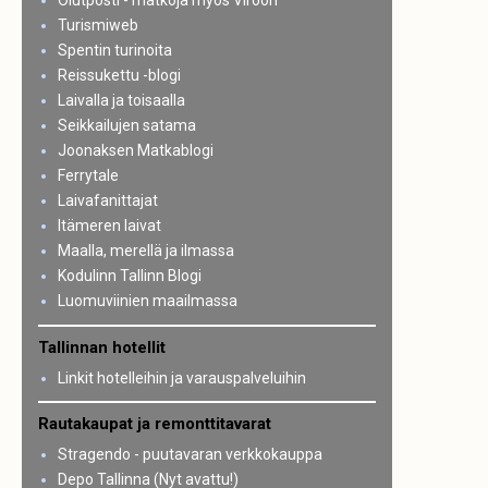
Olutposti - matkoja myös Viroon
Turismiweb
Spentin turinoita
Reissukettu -blogi
Laivalla ja toisaalla
Seikkailujen satama
Joonaksen Matkablogi
Ferrytale
Laivafanittajat
Itämeren laivat
Maalla, merellä ja ilmassa
Kodulinn Tallinn Blogi
Luomuviinien maailmassa
Tallinnan hotellit
Linkit hotelleihin ja varauspalveluihin
Rautakaupat ja remonttitavarat
Stragendo - puutavaran verkkokauppa
Depo Tallinna (Nyt avattu!)