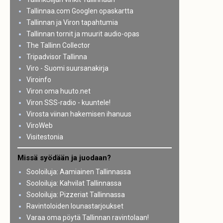
Tallinnaa.com Googlen opaskartta
Tallinnan ja Viron tapahtumia
Tallinnan tornit ja muurit audio-opas
The Tallinn Collector
Tripadvisor Tallinna
Viro - Suomi suursanakirja
Viroinfo
Viron oma huuto.net
Viron SSS-radio - kuuntele!
Virosta viinan hakemisen ihanuus
ViroWeb
Visitestonia
Missä syödään ja juodaan?
Sooloiluja: Aamiainen Tallinnassa
Sooloiluja: Kahvilat Tallinnassa
Sooloiluja: Pizzeriat Tallinnassa
Ravintoloiden lounastarjoukset
Varaa oma pöytä Tallinnan ravintolaan!