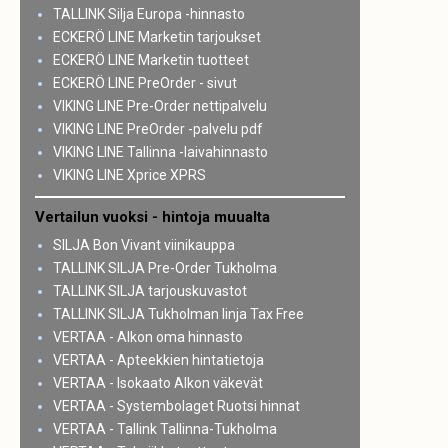
TALLINK Silja Europa -hinnasto
ECKERÖ LINE Marketin tarjoukset
ECKERÖ LINE Marketin tuotteet
ECKERÖ LINE PreOrder - sivut
VIKING LINE Pre-Order nettipalvelu
VIKING LINE PreOrder -palvelu pdf
VIKING LINE Tallinna -laivahinnasto
VIKING LINE Xprice XPRS
Vertailun vuoksi - hintoja muualta
SILJA Bon Vivant viinikauppa
TALLINK SILJA Pre-Order Tukholma
TALLINK SILJA tarjouskuvastot
TALLINK SILJA Tukholman linja Tax Free
VERTAA - Alkon oma hinnasto
VERTAA - Apteekkien hintatietoja
VERTAA - Isokaato Alkon väkevät
VERTAA - Systembolaget Ruotsi hinnat
VERTAA - Tallink Tallinna-Tukholma