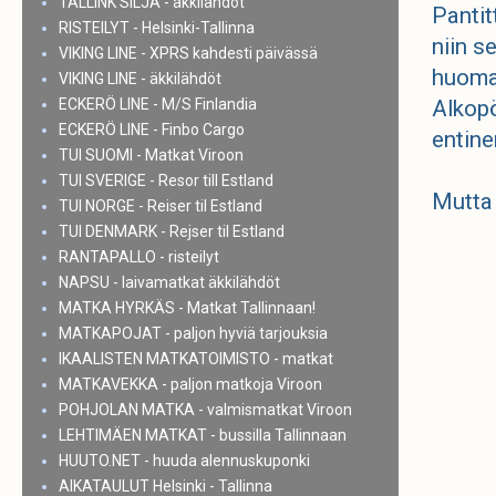
TALLINK SILJA - äkkilähdöt
Pantit
RISTEILYT - Helsinki-Tallinna
niin s
VIKING LINE - XPRS kahdesti päivässä
huomat
VIKING LINE - äkkilähdöt
ECKERÖ LINE - M/S Finlandia
Alkopö
ECKERÖ LINE - Finbo Cargo
entine
TUI SUOMI - Matkat Viroon
TUI SVERIGE - Resor till Estland
Mutta 
TUI NORGE - Reiser til Estland
TUI DENMARK - Rejser til Estland
RANTAPALLO - risteilyt
NAPSU - laivamatkat äkkilähdöt
MATKA HYRKÄS - Matkat Tallinnaan!
MATKAPOJAT - paljon hyviä tarjouksia
IKAALISTEN MATKATOIMISTO - matkat
MATKAVEKKA - paljon matkoja Viroon
POHJOLAN MATKA - valmismatkat Viroon
LEHTIMÄEN MATKAT - bussilla Tallinnaan
HUUTO.NET - huuda alennuskuponki
AIKATAULUT Helsinki - Tallinna