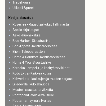
Tradehouse
Ülikooli Apteek
Koti ja sisustus
Roses.ee - Ruusut ja kukat Tallinnasta!
Apollo kirjakaupat
Asko -Huonekaluja
Blue Harbor -Sisustusliike
Bon Appetit -Keittiötarvikkeita
Elion -Teleoperaattori
Home & Gourmet -Keittiötarvikkeita
Home 4 You -Sisustusliike
Karnalux -ompelu- ja käsityötarvikkeet
Kodu Extra -Kaikkea kotiin
Kohverkott - laukkujen ja muiden korjaus
Lilledevilla -kukkakauppa
Muster -sisustustarvikkeita
Photopoint -Valokuvausliike
Puutarhamyymälä Hortes