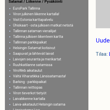
Satamat / Liikenne / Pysäköinti
EuroPark Tallinna
Viron julkinen liikenne kartalla!
Visit Estonia karttapalvelu
Ühiskaart - osta julkisen matkat netistä
Tallinnan sataman vierailijat
Tallinna julkisen liikenteen kartta
Uude
Tallinnan parkkipaikat
Helsingin Satamat kotisivut
Tilaa:
Saapuvat ja lähtevät laivat
Laivojen seuranta ja merikartat
Ruuhkatilanne satamissa
ViroWeb aikataulut
Vältä Viharatikka Länsisatamasta!
Barking - parkkipaikat
Tallinnan reittiopas
Viron tieverkot tietyöt
Laivaliikenne kartalla
Laiva-aikataulut Helsingin satama