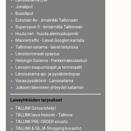
Länsisatama Live
Junaliput
Bussiliput
Estonian Air - ilmalinkki Tallinnaan
Supersaver.fi - lentämällä Tallinnaan
Huuto.net - huuda alennuskuponki
Marinetraffic - Laivat Googlen kartalla
Tallinnan satama - laivat laiturissa
Länsiterminaali opastus
Helsingin Satama - Parkkimaksulaskuri
Laivojen saapumisajat ja terminaalit
Länsisatama ajo- ja pysäköintiopas
Varaa pysäköinti - Länsisatama
Julkisen liikenteen yhteydet satamiin
Laivayhtiöiden tarjoukset
TALLINK Ostosristeilyt
TALLINK laiva Helsinki - Tallinna
TALLINK PRE-ORDER sivusto
TALLINK & SILJA Shopping kuvastot