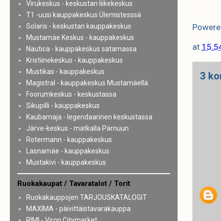
Virukeskus - keskustan liikekeskus
T1 -uusi kauppakeskus Ülemistesssä
Solaris - keskustan kauppakeskus
Powere
Mustamäe Keskus - kauppakeskus
at
15.5
Nautica - kauppakeskus satamassa
Kristiinekeskus - kauppakeskus
Mustikas - kauppakeskus
3 ko
Magistral - kauppakeskus Mustamäellä
Foorumkeskus - keskustassa
Sikupilli - kauppakeskus
Kaubamaja - legendaarinen keskustassa
Järve-keskus - matkalla Pärnuun
Rotermann - kauppakeskus
Lasnamäe - kauppakeskus
Mustakivi - kauppakeskus
Ruokakaupat / Tavaratalot / Torit
Ruokakauppojen TARJOUSKATALOGIT
MAXIMA - päivittäistavarakauppa
RIMI - Viron Citymarket