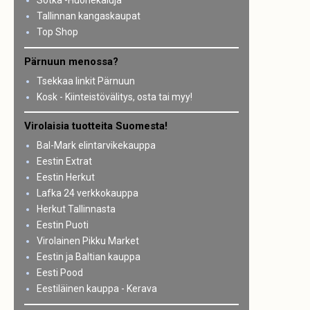
Sotka -Huonekaluja
Tallinnan kangaskaupat
Top Shop
Pärnuun menossa?
Tsekkaa linkit Pärnuun
Kosk - Kiinteistövälitys, osta tai myy!
Virolaisia tuotteita Suomesta!
Bal-Mark elintarvikekauppa
Eestin Extrat
Eestin Herkut
Lafka 24 verkkokauppa
Herkut Tallinnasta
Eestin Puoti
Virolainen Pikku Market
Eestin ja Baltian kauppa
Eesti Pood
Eestiläinen kauppa - Kerava