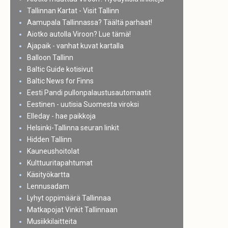
Tallinnan Kartat - Visit Tallinn
Aamupala Tallinnassa? Täältä parhaat!
Aiotko autolla Viroon? Lue tämä!
Ajapaik - vanhat kuvat kartalla
Balloon Tallinn
Baltic Guide kotisivut
Baltic News for Finns
Eesti Pandi pullonpalaustusautomaatit
Eestinen - uutisia Suomesta viroksi
Elleday - hae paikkoja
Helsinki-Tallinna seuran linkit
Hidden Tallinn
Kauneushoitolat
Kulttuuritapahtumat
Käsityökartta
Lennusadam
Lyhyt oppimäärä Tallinnaa
Matkapojat Vinkit Tallinnaan
Musiikkilaitteita