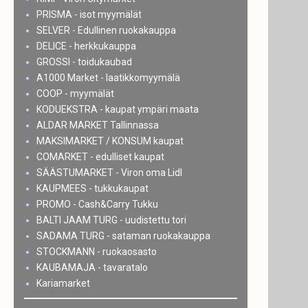
PRISMA - isot myymälät
SELVER - Edullinen ruokakauppa
DELICE - herkkukauppa
GROSSI - toidukaubad
A1000 Market - laatikkomyymälä
COOP - myymälät
KODUEKSTRA - kaupat ympäri maata
ALDAR MARKET Tallinnassa
MAKSIMARKET / KONSUM kaupat
COMARKET - edulliset kaupat
SÄÄSTUMARKET - Viron oma Lidl
KAUPMEES - tukkukaupat
PROMO - Cash&Carry Tukku
BALTI JAAM TURG - uudistettu tori
SADAMA TURG - sataman ruokakauppa
STOCKMANN - ruokaosasto
KAUBAMAJA - tavaratalo
Kariamarket