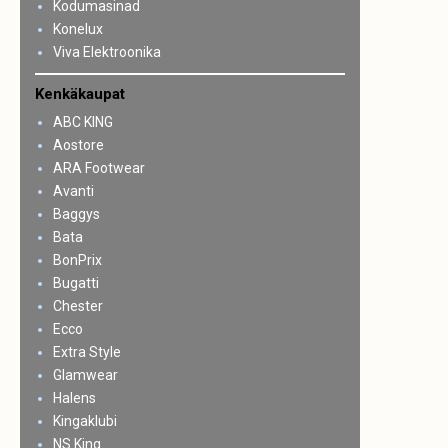
Kodumasinad
Konelux
Viva Elektroonika
Kenkäkaupat
ABC KING
Aostore
ARA Footwear
Avanti
Baggys
Bata
BonPrix
Bugatti
Chester
Ecco
Extra Style
Glamwear
Halens
Kingaklubi
NS King