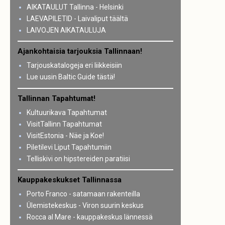
AIKATAULUT Tallinna - Helsinki
LAEVAPILETID - Laivaliput täältä
LAIVOJEN AIKATAULUJA
Ajankohtaisia tarjouksia Tallinnaan!
Tarjouskatalogeja eri liikkeisiin
Lue uusin Baltic Guide tästä!
Tallinnan Tapahtumat!
Kultuurikava Tapahtumat
VisitTallinn Tapahtumat
VisitEstonia - Näe ja Koe!
Piletilevi Liput Tapahtumiin
Telliskivi on hipstereiden paratiisi
Kauppakeskukset Tallinnassa
Porto Franco - satamaan rakenteilla
Ülemistekeskus - Viron suurin keskus
Rocca al Mare - kauppakeskus lännessä