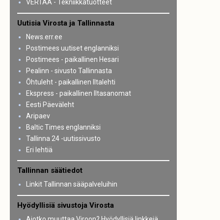
VERTAA - Tekniikkatuotteet
Uutisia Virosta ja Tallinnasta
News.err.ee
Postimees uutiset englanniksi
Postimees - paikallinen Hesari
Pealinn - sivusto Tallinnasta
Õhtuleht - paikallinen Iltalehti
Ekspress - paikallinen Iltasanomat
Eesti Päeväleht
Aripaev
Baltic Times englanniksi
Tallinna 24 -uutissivusto
Eri lehtiä
Tallinnan säätiedot
Linkit Tallinnan sääpalveluihin
Hyödyllisiä sivustoja Virosta
Aiotko muuttaa Viroon? Hyödyllisiä linkkejä