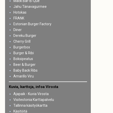
Mack Bar-B-Que
Jahu Tänavagurmee
Hotokas
FRANK
Estonian Burger Factory
Diner
Dereku Burger
Cherry Grill
Burgerbox
Burger & Ribi
Boksipeatus
Beer & Burger
Baby Back Ribs
Amarillo Viru
Kuvia, karttoja, infoa Virosta
Ajapaik - Kuvia Virosta
Visitestonia Karttapalvelu
Tallinna käsityökartta
Käsitöitä