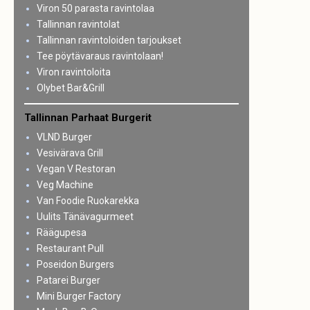
Viron 50 parasta ravintolaa
Tallinnan ravintolat
Tallinnan ravintoloiden tarjoukset
Tee pöytävaraus ravintolaan!
Viron ravintoloita
Olybet Bar&Grill
Tallinnan Parhaat Burgerit
VLND Burger
Vesivärava Grill
Vegan V Restoran
Veg Machine
Van Foodie Ruokarekka
Uulits Tänävagurmeet
Räägupesa
Restaurant Pull
Poseidon Burgers
Patarei Burger
Mini Burger Factory