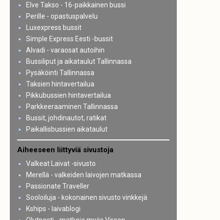
Elve Takso - 16-paikkainen bussi
Perille - opastuspalvelu
Luxexpress bussit
Simple Express Eesti -bussit
Alvadi - varaosat autoihin
Bussiliput ja aikataulut Tallinnassa
Pysäköinti Tallinnassa
Taksien hintavertailua
Pikkubussien hintavertailua
Parkkeeraaminen Tallinnassa
Bussit, johdinautot, ratikat
Paikallisbussien aikataulut
Aiheeseen liittyviä sivustoja
Valkeat Laivat -sivusto
Merellä - valkeiden laivojen matkassa
Passionate Traveller
Sooloiluja - kokonainen sivusto vinkkejä
Kships - laivablogi