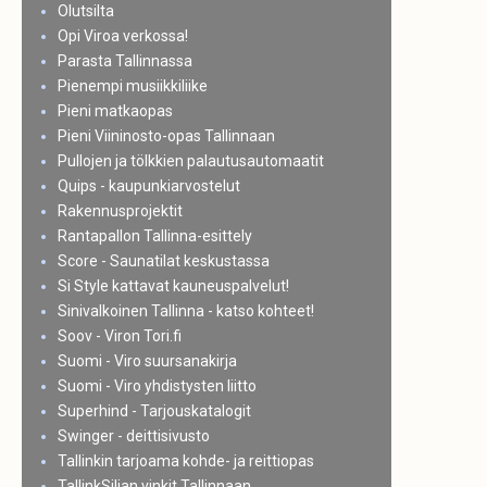
Olutsilta
Opi Viroa verkossa!
Parasta Tallinnassa
Pienempi musiikkiliike
Pieni matkaopas
Pieni Viininosto-opas Tallinnaan
Pullojen ja tölkkien palautusautomaatit
Quips - kaupunkiarvostelut
Rakennusprojektit
Rantapallon Tallinna-esittely
Score - Saunatilat keskustassa
Si Style kattavat kauneuspalvelut!
Sinivalkoinen Tallinna - katso kohteet!
Soov - Viron Tori.fi
Suomi - Viro suursanakirja
Suomi - Viro yhdistysten liitto
Superhind - Tarjouskatalogit
Swinger - deittisivusto
Tallinkin tarjoama kohde- ja reittiopas
TallinkSiljan vinkit Tallinnaan