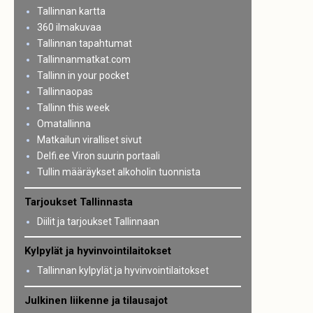
Tallinnan kartta
360 ilmakuvaa
Tallinnan tapahtumat
Tallinnanmatkat.com
Tallinn in your pocket
Tallinnaopas
Tallinn this week
Omatallinna
Matkailun viralliset sivut
Delfi.ee Viron suurin portaali
Tullin määräykset alkoholin tuonnista
Tarjoukset Tallinnasta
Diilit ja tarjoukset Tallinnaan
Kylpylät ja hyvinvointilaitokset
Tallinnan kylpylät ja hyvinvointilaitokset
Julkinen liikenne ja tilausajot