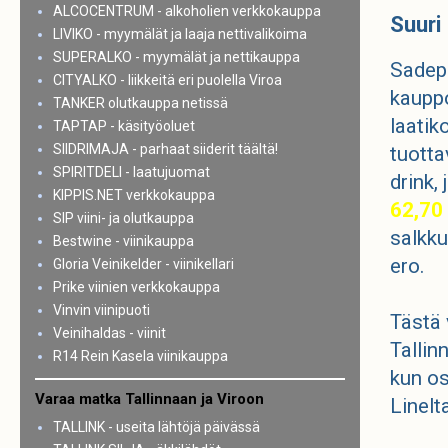
ALCOCENTRUM - alkoholien verkkokauppa
Suuri 
LIVIKO - myymälät ja laaja nettivalikoima
SUPERALKO - myymälät ja nettikauppa
Sadepä
CITYALKO - liikkeitä eri puolella Viroa
kauppo
TANKER olutkauppa netissä
laatik
TAPTAP - käsityöoluet
SIIDRIMAJA - parhaat siiderit täältä!
tuotta
SPIRITDELI - laatujuomat
drink,
KIPPIS.NET verkkokauppa
62,70
SIP viini- ja olutkauppa
salkk
Bestwine - viinikauppa
ero.
Gloria Veinikelder - viinikellari
Prike viinien verkkokauppa
Vinvin viinipuoti
Tästä 
Veinihaldas - viinit
Tallin
R14 Rein Kasela viinikauppa
kun os
Varaa matka Tallinnaan ja Viroon
Linelt
TALLINK - useita lähtöjä päivässä