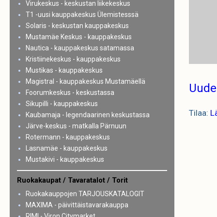
Virukeskus - keskustan liikekeskus
T1 -uusi kauppakeskus Ülemistesssä
Solaris - keskustan kauppakeskus
Mustamäe Keskus - kauppakeskus
Nautica - kauppakeskus satamassa
Kristiinekeskus - kauppakeskus
Mustikas - kauppakeskus
Magistral - kauppakeskus Mustamäellä
Uude
Foorumkeskus - keskustassa
Sikupilli - kauppakeskus
Tilaa:
L
Kaubamaja - legendaarinen keskustassa
Järve-keskus - matkalla Pärnuun
Rotermann - kauppakeskus
Lasnamäe - kauppakeskus
Mustakivi - kauppakeskus
Ruokakaupat / Tavaratalot / Torit
Ruokakauppojen TARJOUSKATALOGIT
MAXIMA - päivittäistavarakauppa
RIMI - Viron Citymarket