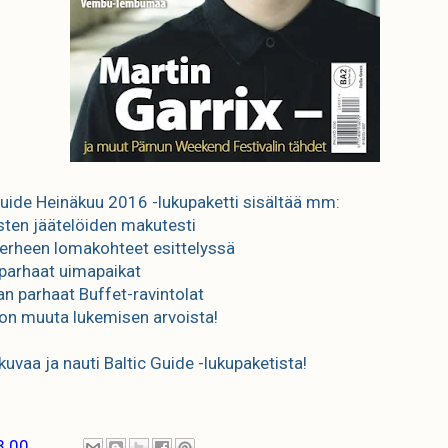
Guide Heinäkuu 2016 -lukupaketti sisältää mm:
isten jäätelöiden makutesti
erheen lomakohteet esittelyssä
parhaat uimapaikat
nan parhaat Buffet-ravintolat
jon muuta lukemisen arvoista!
kuvaa ja nauti Baltic Guide -lukupaketista!
3.00