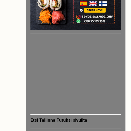
Etsi Tallinna Tutuksi sivuilta