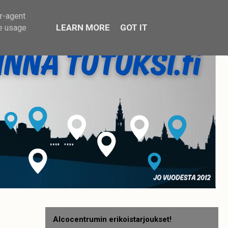
er-agent
LEARN MORE
GOT IT
te usage
Alcocentrumin erikoistarjoukset!