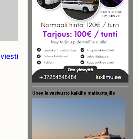
viesti
Upea laivasivusto kaikille matkustajille