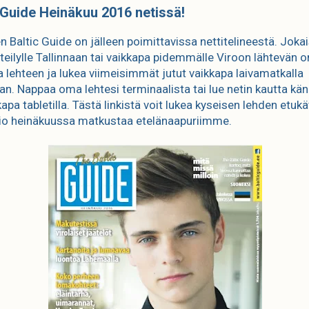
 Guide Heinäkuu 2016 netissä!
n Baltic Guide on jälleen poimittavissa nettitelineestä. Joka
steilylle Tallinnaan tai vaikkapa pidemmälle Viroon lähtevän o
a lehteen ja lukea viimeisimmät jutut vaikkapa laivamatkalla
aan. Nappaa oma lehtesi terminaalista tai lue netin kautta kän
kapa tabletilla. Tästä linkistä voit lukea kyseisen lehden etuk
aio heinäkuussa matkustaa etelänaapuriimme.