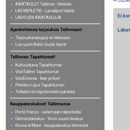
AIKATAULUT Tallinna - Helsinki
LAEVAPILETID - Laivaliput täältä
Ei ko
LAIVOJEN AIKATAULUJA
Lähe
Ajankohtaisia tarjouksia Tallinnaan!
Tarjouskatalogeja eri liikkeisiin
Lue uusin Baltic Guide tästä!
Tallinnan Tapahtumat!
Kultuurikava Tapahtumat
VisitTallinn Tapahtumat
VisitEstonia - Näe ja Koe!
Piletilevi Liput Tapahtumiin
Telliskivi on hipstereiden paratiisi
Kauppakeskukset Tallinnassa
Porto Franco - satamaan rakenteilla
Ülemistekeskus - Viron suurin keskus
Rocca al Mare - kauppakeskus lännessä