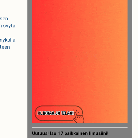
isen
n syytä
nykällä
äteen
Uutuus! Iso 17 paikkainen limusiini!