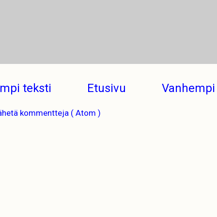
mpi teksti
Etusivu
Vanhempi 
ähetä kommentteja ( Atom )