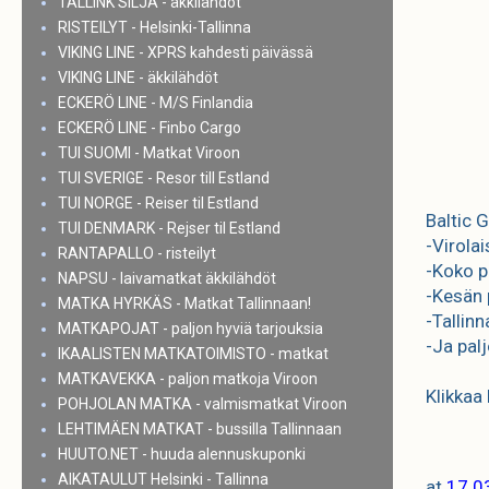
TALLINK SILJA - äkkilähdöt
RISTEILYT - Helsinki-Tallinna
VIKING LINE - XPRS kahdesti päivässä
VIKING LINE - äkkilähdöt
ECKERÖ LINE - M/S Finlandia
ECKERÖ LINE - Finbo Cargo
TUI SUOMI - Matkat Viroon
TUI SVERIGE - Resor till Estland
TUI NORGE - Reiser til Estland
Baltic 
TUI DENMARK - Rejser til Estland
-Virola
RANTAPALLO - risteilyt
-Koko p
NAPSU - laivamatkat äkkilähdöt
-Kesän 
MATKA HYRKÄS - Matkat Tallinnaan!
-Tallin
MATKAPOJAT - paljon hyviä tarjouksia
-Ja pal
IKAALISTEN MATKATOIMISTO - matkat
MATKAVEKKA - paljon matkoja Viroon
Klikkaa 
POHJOLAN MATKA - valmismatkat Viroon
LEHTIMÄEN MATKAT - bussilla Tallinnaan
HUUTO.NET - huuda alennuskuponki
AIKATAULUT Helsinki - Tallinna
at
17.0