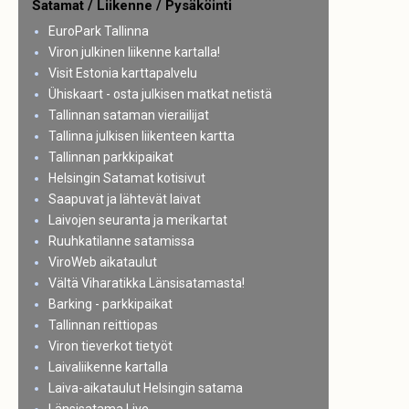
Satamat / Liikenne / Pysäköinti
EuroPark Tallinna
Viron julkinen liikenne kartalla!
Visit Estonia karttapalvelu
Ühiskaart - osta julkisen matkat netistä
Tallinnan sataman vierailijat
Tallinna julkisen liikenteen kartta
Tallinnan parkkipaikat
Helsingin Satamat kotisivut
Saapuvat ja lähtevät laivat
Laivojen seuranta ja merikartat
Ruuhkatilanne satamissa
ViroWeb aikataulut
Vältä Viharatikka Länsisatamasta!
Barking - parkkipaikat
Tallinnan reittiopas
Viron tieverkot tietyöt
Laivaliikenne kartalla
Laiva-aikataulut Helsingin satama