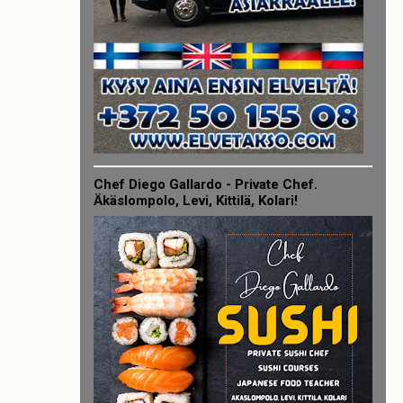
Chef Diego Gallardo - Private Chef.
Äkäslompolo, Levi, Kittilä, Kolari!