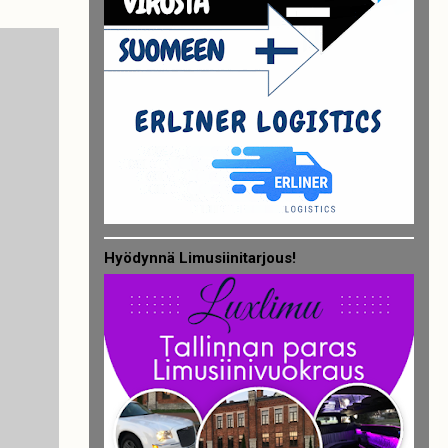
Hyödynnä Limusiinitarjous!