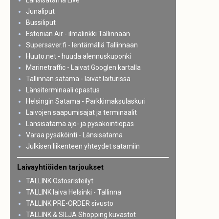
Länsisatama Live
Junaliput
Bussiliput
Estonian Air - ilmalinkki Tallinnaan
Supersaver.fi - lentämällä Tallinnaan
Huuto.net - huuda alennuskuponki
Marinetraffic - Laivat Googlen kartalla
Tallinnan satama - laivat laiturissa
Länsiterminaali opastus
Helsingin Satama - Parkkimaksulaskuri
Laivojen saapumisajat ja terminaalit
Länsisatama ajo- ja pysäköintiopas
Varaa pysäköinti - Länsisatama
Julkisen liikenteen yhteydet satamiin
Laivayhtiöiden tarjoukset
TALLINK Ostosristeilyt
TALLINK laiva Helsinki - Tallinna
TALLINK PRE-ORDER sivusto
TALLINK & SILJA Shopping kuvastot