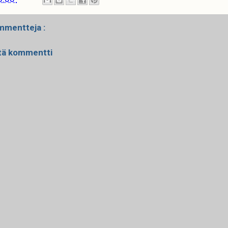
mmentteja :
tä kommentti