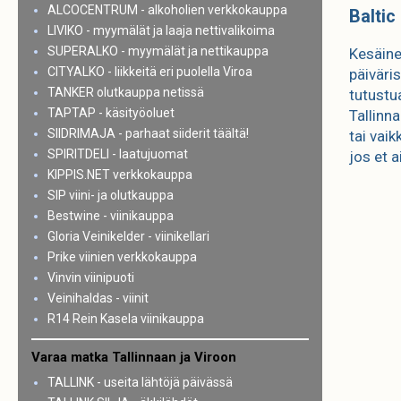
ALCOCENTRUM - alkoholien verkkokauppa
Baltic
LIVIKO - myymälät ja laaja nettivalikoima
SUPERALKO - myymälät ja nettikauppa
Kesäine
CITYALKO - liikkeitä eri puolella Viroa
päiväri
TANKER olutkauppa netissä
tutustu
TAPTAP - käsityöoluet
Tallinn
SIIDRIMAJA - parhaat siiderit täältä!
tai vaik
SPIRITDELI - laatujuomat
jos et 
KIPPIS.NET verkkokauppa
SIP viini- ja olutkauppa
Bestwine - viinikauppa
Gloria Veinikelder - viinikellari
Prike viinien verkkokauppa
Vinvin viinipuoti
Veinihaldas - viinit
R14 Rein Kasela viinikauppa
Varaa matka Tallinnaan ja Viroon
TALLINK - useita lähtöjä päivässä