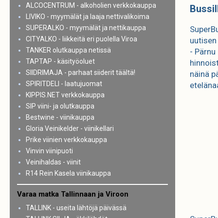
ALCOCENTRUM - alkoholien verkkokauppa
Bussil
LIVIKO - myymälät ja laaja nettivalikoima
SUPERALKO - myymälät ja nettikauppa
SuperBus
CITYALKO - liikkeitä eri puolella Viroa
uutisen
TANKER olutkauppa netissä
- Pärnu 
TAPTAP - käsityöoluet
hinnois
SIIDRIMAJA - parhaat siiderit täältä!
näinä pä
SPIRITDELI - laatujuomat
eteläna
KIPPIS.NET verkkokauppa
SIP viini- ja olutkauppa
Bestwine - viinikauppa
Gloria Veinikelder - viinikellari
Prike viinien verkkokauppa
Vinvin viinipuoti
Veinihaldas - viinit
R14 Rein Kasela viinikauppa
Varaa matka Tallinnaan ja Viroon
TALLINK - useita lähtöjä päivässä