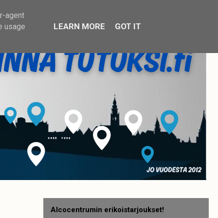
er-agent
LEARN MORE
GOT IT
te usage
Alcocentrumin erikoistarjoukset!