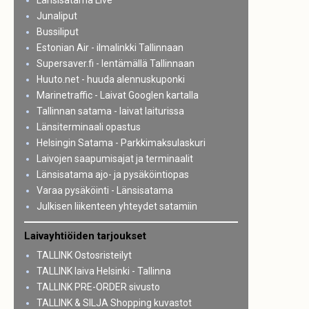
Länsisatama Live
Junaliput
Bussiliput
Estonian Air - ilmalinkki Tallinnaan
Supersaver.fi - lentämällä Tallinnaan
Huuto.net - huuda alennuskuponki
Marinetraffic - Laivat Googlen kartalla
Tallinnan satama - laivat laiturissa
Länsiterminaali opastus
Helsingin Satama - Parkkimaksulaskuri
Laivojen saapumisajat ja terminaalit
Länsisatama ajo- ja pysäköintiopas
Varaa pysäköinti - Länsisatama
Julkisen liikenteen yhteydet satamiin
Laivayhtiöiden tarjoukset
TALLINK Ostosristeilyt
TALLINK laiva Helsinki - Tallinna
TALLINK PRE-ORDER sivusto
TALLINK & SILJA Shopping kuvastot