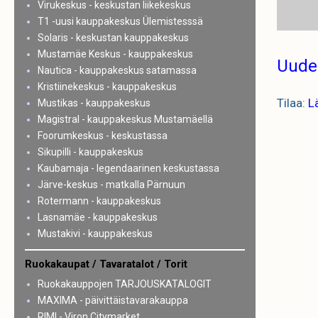
Virukeskus - keskustan liikekeskus
T1 -uusi kauppakeskus Ülemistesssä
Solaris - keskustan kauppakeskus
Mustamäe Keskus - kauppakeskus
Uude
Nautica - kauppakeskus satamassa
Kristiinekeskus - kauppakeskus
Tilaa:
L
Mustikas - kauppakeskus
Magistral - kauppakeskus Mustamäellä
Foorumkeskus - keskustassa
Sikupilli - kauppakeskus
Kaubamaja - legendaarinen keskustassa
Järve-keskus - matkalla Pärnuun
Rotermann - kauppakeskus
Lasnamäe - kauppakeskus
Mustakivi - kauppakeskus
Ruokakaupat / Tavaratalot / Torit
Ruokakauppojen TARJOUSKATALOGIT
MAXIMA - päivittäistavarakauppa
RIMI - Viron Citymarket