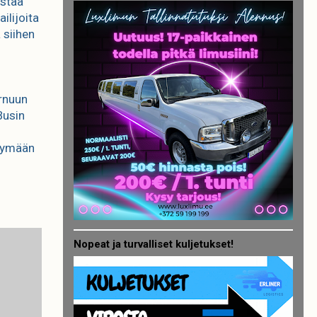
ustaa
ilijoita
 siihen
ärnuun
Busin
käymään
Nopeat ja turvalliset kuljetukset!