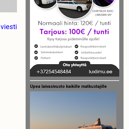
viesti
Upea laivasivusto kaikille matkustajille