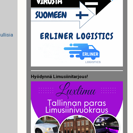
llisia
Hyödynnä Limusiinitarjous!