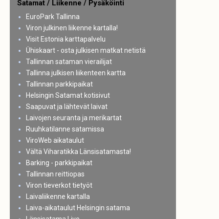
Satamat / Liikenne / Pysäköinti
EuroPark Tallinna
Viron julkinen liikenne kartalla!
Visit Estonia karttapalvelu
Ühiskaart - osta julkisen matkat netistä
Tallinnan sataman vierailijat
Tallinna julkisen liikenteen kartta
Tallinnan parkkipaikat
Helsingin Satamat kotisivut
Saapuvat ja lähtevät laivat
Laivojen seuranta ja merikartat
Ruuhkatilanne satamissa
ViroWeb aikataulut
Vältä Viharatikka Länsisatamasta!
Barking - parkkipaikat
Tallinnan reittiopas
Viron tieverkot tietyöt
Laivaliikenne kartalla
Laiva-aikataulut Helsingin satama