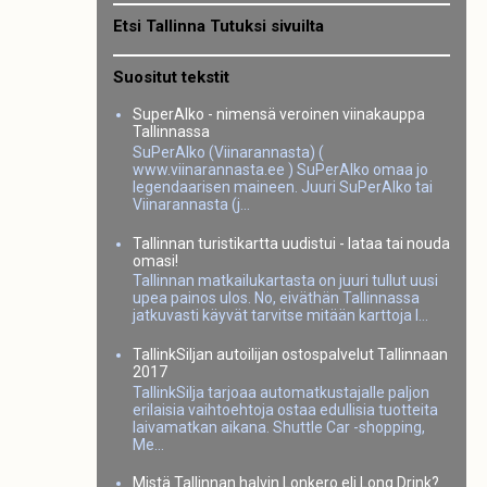
Etsi Tallinna Tutuksi sivuilta
Suositut tekstit
SuperAlko - nimensä veroinen viinakauppa
Tallinnassa
SuPerAlko (Viinarannasta) (
www.viinarannasta.ee ) SuPerAlko omaa jo
legendaarisen maineen. Juuri SuPerAlko tai
Viinarannasta (j...
Tallinnan turistikartta uudistui - lataa tai nouda
omasi!
Tallinnan matkailukartasta on juuri tullut uusi
upea painos ulos. No, eiväthän Tallinnassa
jatkuvasti käyvät tarvitse mitään karttoja l...
TallinkSiljan autoilijan ostospalvelut Tallinnaan
2017
TallinkSilja tarjoaa automatkustajalle paljon
erilaisia vaihtoehtoja ostaa edullisia tuotteita
laivamatkan aikana. Shuttle Car -shopping,
Me...
Mistä Tallinnan halvin Lonkero eli Long Drink?