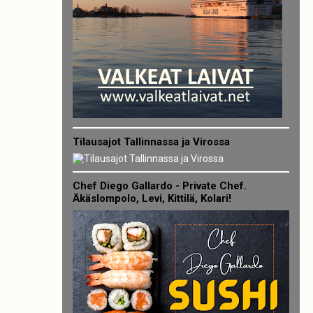
Tilausajot Tallinnassa ja Virossa
Chef Diego Gallardo - Private Chef.
Äkäslompolo, Levi, Kittilä, Kolari!