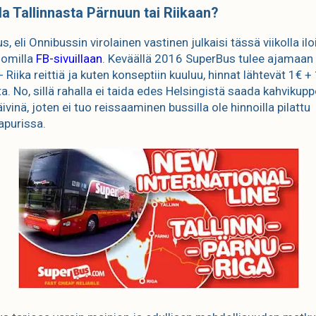
la Tallinnasta Pärnuun tai Riikaan?
, eli Onnibussin virolainen vastinen julkaisi tässä viikolla il
 omilla
FB-sivuillaan
. Keväällä 2016 SuperBus tulee ajamaan 
- Riika reittiä ja kuten konseptiin kuuluu, hinnat lähtevät 1€ +
ta. No, sillä rahalla ei taida edes Helsingistä saada kahvikup
ivinä, joten ei tuo reissaaminen bussilla ole hinnoilla pilattu
apurissa.