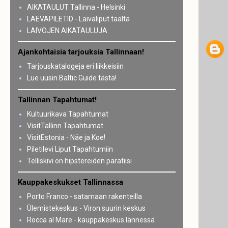
AIKATAULUT Tallinna - Helsinki
LAEVAPILETID - Laivaliput täältä
LAIVOJEN AIKATAULUJA
Ajankohtaisia tarjouksia Tallinnaan!
Tarjouskatalogeja eri liikkeisiin
Lue uusin Baltic Guide tästä!
Tallinnan Tapahtumat!
Kultuurikava Tapahtumat
VisitTallinn Tapahtumat
VisitEstonia - Näe ja Koe!
Piletilevi Liput Tapahtumiin
Telliskivi on hipstereiden paratiisi
Kauppakeskukset Tallinnassa
Porto Franco - satamaan rakenteilla
Ülemistekeskus - Viron suurin keskus
Rocca al Mare - kauppakeskus lännessä