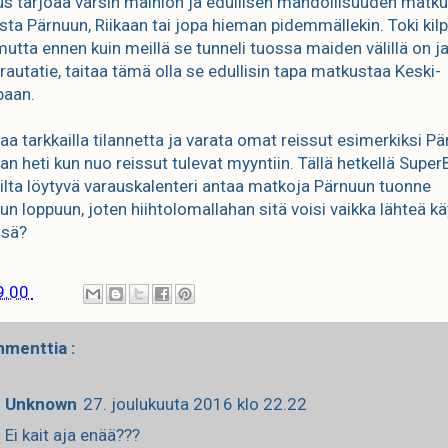
s tarjoaa varsin mainion ja edullisen mahdollisuuden matk
sta Pärnuun, Riikaan tai jopa hieman pidemmällekin. Toki kilpa
 mutta ennen kuin meillä se tunneli tuossa maiden välillä on ja
rautatie, taitaa tämä olla se edullisin tapa matkustaa Keski-
paan.
aa tarkkailla tilannetta ja varata omat reissut esimerkiksi P
aan heti kun nuo reissut tulevat myyntiin. Tällä hetkellä Super
uilta löytyvä varauskalenteri antaa matkoja Pärnuun tuonne
un loppuun, joten hiihtolomallahan sitä voisi vaikka lähteä 
ssä?
9.00
menttia :
Unknown
27. joulukuuta 2016 klo 22.22
Ei kait aja enää???