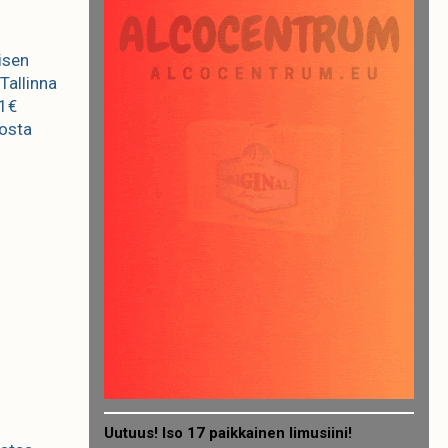
oisen
Tallinna
 1€
posta
Uutuus! Iso 17 paikkainen limusiini!