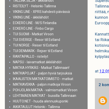
SuperBu
TALLINK SILJA - äkkilähdöt
Tallinna
RISTEILYT - Helsinki-Tallinna
riittää,
VIKING LINE - XPRS kahdesti päivässä
kunnon 
VIKING LINE - äkkilähdöt
Euroop
ECKERÖ LINE - M/S Finlandia
ECKERÖ LINE - Finbo Cargo
Kannatt
TUI SUOMI - Matkat Viroon
tai Riik
TUI SVERIGE - Resor till Estland
kotisiv
TUI NORGE - Reiser til Estland
helmiku
TUI DENMARK - Rejser til Estland
kylpylä
RANTAPALLO - risteilyt
NAPSU - laivamatkat äkkilähdöt
MATKA HYRKÄS - Matkat Tallinnaan!
at
12.0
MATKAPOJAT - paljon hyviä tarjouksia
IKAALISTEN MATKATOIMISTO - matkat
2 kom
MATKAVEKKA - paljon matkoja Viroon
POHJOLAN MATKA - valmismatkat Viroon
LEHTIMÄEN MATKAT - bussilla Tallinnaan
HUUTO.NET - huuda alennuskuponki
AIKATAULUT Helsinki - Tallinna