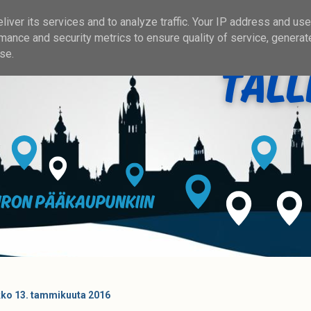
iver its services and to analyze traffic. Your IP address and us
mance and security metrics to ensure quality of service, genera
se.
kko 13. tammikuuta 2016