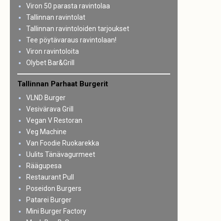
Viron 50 parasta ravintolaa
Tallinnan ravintolat
Tallinnan ravintoloiden tarjoukset
Tee pöytävaraus ravintolaan!
Viron ravintoloita
Olybet Bar&Grill
Tallinnan Parhaat Burgerit
VLND Burger
Vesivärava Grill
Vegan V Restoran
Veg Machine
Van Foodie Ruokarekka
Uulits Tänävagurmeet
Räägupesa
Restaurant Pull
Poseidon Burgers
Patarei Burger
Mini Burger Factory