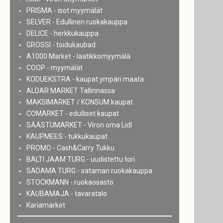
PRISMA - isot myymälät
SELVER - Edullinen ruokakauppa
DELICE - herkkukauppa
GROSSI - toidukaubad
A1000 Market - laatikkomyymälä
COOP - myymälät
KODUEKSTRA - kaupat ympäri maata
ALDAR MARKET Tallinnassa
MAKSIMARKET / KONSUM kaupat
COMARKET - edulliset kaupat
SÄÄSTUMARKET - Viron oma Lidl
KAUPMEES - tukkukaupat
PROMO - Cash&Carry Tukku
BALTI JAAM TURG - uudistettu tori
SADAMA TURG - sataman ruokakauppa
STOCKMANN - ruokaosasto
KAUBAMAJA - tavaratalo
Kariamarket