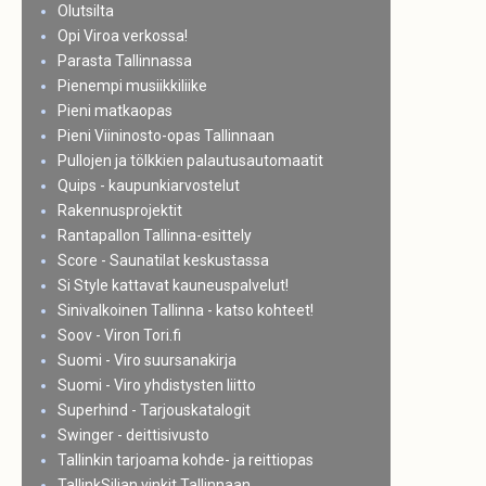
Olutsilta
Opi Viroa verkossa!
Parasta Tallinnassa
Pienempi musiikkiliike
Pieni matkaopas
Pieni Viininosto-opas Tallinnaan
Pullojen ja tölkkien palautusautomaatit
Quips - kaupunkiarvostelut
Rakennusprojektit
Rantapallon Tallinna-esittely
Score - Saunatilat keskustassa
Si Style kattavat kauneuspalvelut!
Sinivalkoinen Tallinna - katso kohteet!
Soov - Viron Tori.fi
Suomi - Viro suursanakirja
Suomi - Viro yhdistysten liitto
Superhind - Tarjouskatalogit
Swinger - deittisivusto
Tallinkin tarjoama kohde- ja reittiopas
TallinkSiljan vinkit Tallinnaan