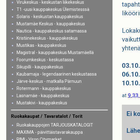
Virukeskus - keskustan liikekeskus
tapaht
T1 -uusi kauppakeskus Ülemistesssä
liköör
Solaris - keskustan kauppakeskus
Mustamäe Keskus - kauppakeskus
Lokaku
Nautica - kauppakeskus satamassa
Kristiinekeskus - kauppakeskus
vaikut
Mustikas - kauppakeskus
yhtenä
Magistral - kauppakeskus Mustamäellä
Foorumkeskus - keskustassa
03.10
Sikupilli - kauppakeskus
06.10
Kaubamaja - legendaarinen keskustassa
Järve-keskus - matkalla Pärnuun
10.10
Rotermann - kauppakeskus
at
9.33
Lasnamäe - kauppakeskus
Mustakivi - kauppakeskus
Ei k
Ruokakaupat / Tavaratalot / Torit
Ruokakauppojen TARJOUSKATALOGIT
Lähe
MAXIMA - päivittäistavarakauppa
RIMI - Viron Citymarket