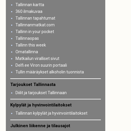
Tallinnan kartta
360 ilmakuvaa
Tallinnan tapahtumat
Tallinnanmatkat.com
Tallinn in your pocket
Tallinnaopas
Tallinn this week
Omatallinna
Matkailun viralliset sivut
Delfi.ee Viron suurin portaali
Tullin määräykset alkoholin tuonnista
Tarjoukset Tallinnasta
Diilit ja tarjoukset Tallinnaan
Kylpylät ja hyvinvointilaitokset
Tallinnan kylpylät ja hyvinvointilaitokset
Julkinen liikenne ja tilausajot