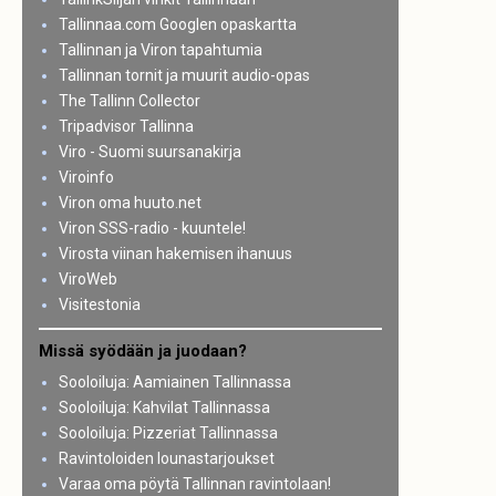
Tallinnaa.com Googlen opaskartta
Tallinnan ja Viron tapahtumia
Tallinnan tornit ja muurit audio-opas
The Tallinn Collector
Tripadvisor Tallinna
Viro - Suomi suursanakirja
Viroinfo
Viron oma huuto.net
Viron SSS-radio - kuuntele!
Virosta viinan hakemisen ihanuus
ViroWeb
Visitestonia
Missä syödään ja juodaan?
Sooloiluja: Aamiainen Tallinnassa
Sooloiluja: Kahvilat Tallinnassa
Sooloiluja: Pizzeriat Tallinnassa
Ravintoloiden lounastarjoukset
Varaa oma pöytä Tallinnan ravintolaan!