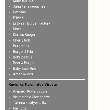
Mack Bar-B-Que
Jahu Tänavagurmee
Hotokas
FRANK
Estonian Burger Factory
Diner
Dereku Burger
Cherry Grill
Burgerbox
Burger & Ribi
Boksipeatus
Beer & Burger
Baby Back Ribs
Amarillo Viru
Kuvia, karttoja, infoa Virosta
Ajapaik - Kuvia Virosta
Visitestonia Karttapalvelu
Tallinna käsityökartta
Käsitöitä