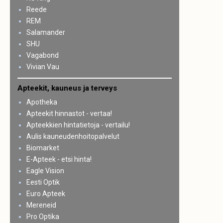
Reede
REM
Salamander
SHU
Vagabond
Vivian Vau
Apteekit, kauneus ja terveys
Apotheka
Apteekit hinnastot - vertaa!
Apteekkien hintatietoja - vertailu!
Aulis kauneudenhoitopalvelut
Biomarket
E-Apteek - etsi hinta!
Eagle Vision
Eesti Optik
Euro Apteek
Mereneid
Pro Optika