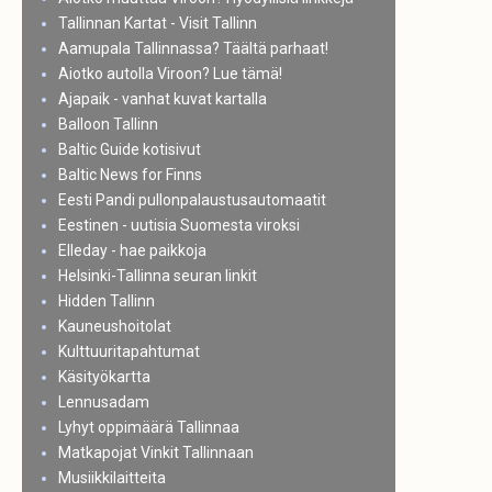
Tallinnan Kartat - Visit Tallinn
Aamupala Tallinnassa? Täältä parhaat!
Aiotko autolla Viroon? Lue tämä!
Ajapaik - vanhat kuvat kartalla
Balloon Tallinn
Baltic Guide kotisivut
Baltic News for Finns
Eesti Pandi pullonpalaustusautomaatit
Eestinen - uutisia Suomesta viroksi
Elleday - hae paikkoja
Helsinki-Tallinna seuran linkit
Hidden Tallinn
Kauneushoitolat
Kulttuuritapahtumat
Käsityökartta
Lennusadam
Lyhyt oppimäärä Tallinnaa
Matkapojat Vinkit Tallinnaan
Musiikkilaitteita