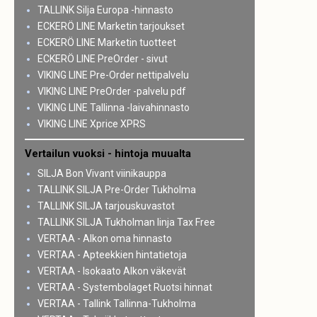
TALLINK Silja Europa -hinnasto
ECKERÖ LINE Marketin tarjoukset
ECKERÖ LINE Marketin tuotteet
ECKERÖ LINE PreOrder - sivut
VIKING LINE Pre-Order nettipalvelu
VIKING LINE PreOrder -palvelu pdf
VIKING LINE Tallinna -laivahinnasto
VIKING LINE Xprice XPRS
Vertailun vuoksi - hintoja muualta
SILJA Bon Vivant viinikauppa
TALLINK SILJA Pre-Order Tukholma
TALLINK SILJA tarjouskuvastot
TALLINK SILJA Tukholman linja Tax Free
VERTAA - Alkon oma hinnasto
VERTAA - Apteekkien hintatietoja
VERTAA - Isokaato Alkon väkevät
VERTAA - Systembolaget Ruotsi hinnat
VERTAA - Tallink Tallinna-Tukholma