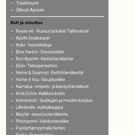
Tradehouse
Ülikooli Apteek
Koti ja sisustus
Roses.ee - Ruusut ja kukat Tallinnasta!
Apollo kirjakaupat
Asko -Huonekaluja
Blue Harbor -Sisustusliike
Bon Appetit -Keittiötarvikkeita
Elion -Teleoperaattori
Home & Gourmet -Keittiötarvikkeita
Home 4 You -Sisustusliike
Karnalux -ompelu- ja käsityötarvikkeet
Kodu Extra -Kaikkea kotiin
Kohverkott - laukkujen ja muiden korjaus
Lilledevilla -kukkakauppa
Muster -sisustustarvikkeita
Photopoint -Valokuvausliike
Puutarhamyymälä Hortes