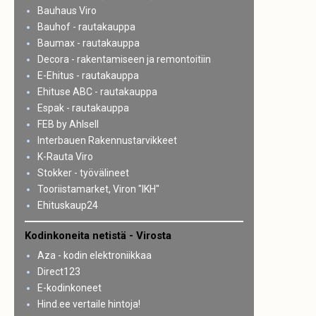
Bauhaus Viro
Bauhof - rautakauppa
Baumax - rautakauppa
Decora - rakentamiseen ja remontoitiin
E-Ehitus - rautakauppa
Ehituse ABC - rautakauppa
Espak - rautakauppa
FEB by Ahlsell
Interbauen Rakennustarvikkeet
K-Rauta Viro
Stokker - työvälineet
Tooriistamarket, Viron "IKH"
Ehituskaup24
Kodinkoneita netistä - Virosta
Aza - kodin elektroniikkaa
Direct123
E-kodinkoneet
Hind.ee vertaile hintoja!