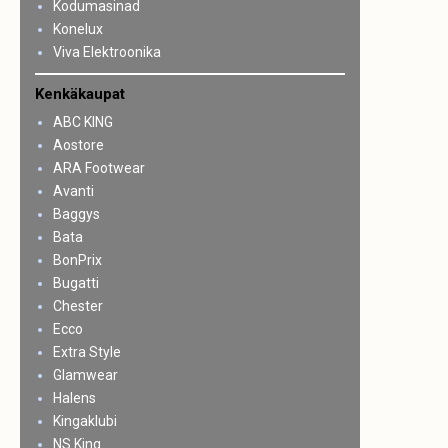
Kodumasinad
Konelux
Viva Elektroonika
Kenkäkaupat
ABC KING
Aostore
ARA Footwear
Avanti
Baggys
Bata
BonPrix
Bugatti
Chester
Ecco
Extra Style
Glamwear
Halens
Kingaklubi
NS King