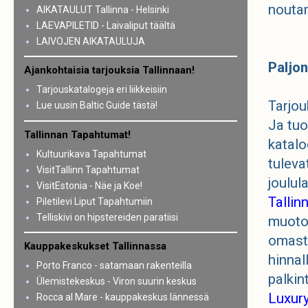
nouta
AIKATAULUT Tallinna - Helsinki
LAEVAPILETID - Laivaliput täältä
LAIVOJEN AIKATAULUJA
Paljon
Ajankohtaisia tarjouksia Tallinnaan!
Tarjouskatalogeja eri liikkeisiin
Tarjou
Lue uusin Baltic Guide tästä!
Ja tuo
Tallinnan Tapahtumat!
katalo
Kultuurikava Tapahtumat
tuleva
VisitTallinn Tapahtumat
joulul
VisitEstonia - Näe ja Koe!
Tallin
Piletilevi Liput Tapahtumiin
Telliskivi on hipstereiden paratiisi
muotoi
omasta
Kauppakeskukset Tallinnassa
hinnal
Porto Franco - satamaan rakenteilla
palkin
Ülemistekeskus - Viron suurin keskus
Luxury
Rocca al Mare - kauppakeskus lännessä