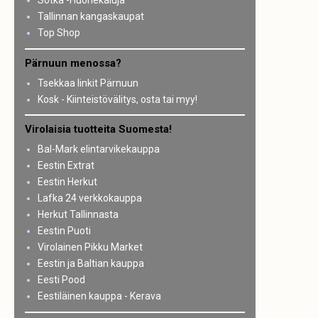
Sotka -Huonekaluja
Tallinnan kangaskaupat
Top Shop
Pärnuun menossa?
Tsekkaa linkit Pärnuun
Kosk - Kiinteistövälitys, osta tai myy!
Virolaisia tuotteita Suomesta!
Bal-Mark elintarvikekauppa
Eestin Extrat
Eestin Herkut
Lafka 24 verkkokauppa
Herkut Tallinnasta
Eestin Puoti
Virolainen Pikku Market
Eestin ja Baltian kauppa
Eesti Pood
Eestiläinen kauppa - Kerava