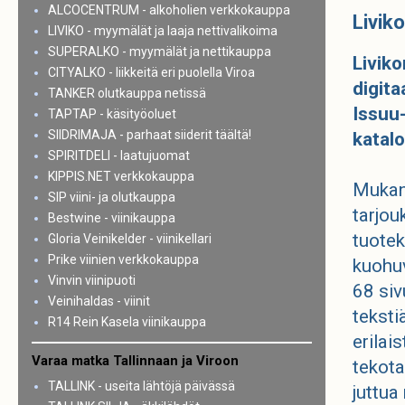
ALCOCENTRUM - alkoholien verkkokauppa
Livik
LIVIKO - myymälät ja laaja nettivalikoima
SUPERALKO - myymälät ja nettikauppa
Liviko
CITYALKO - liikkeitä eri puolella Viroa
digita
TANKER olutkauppa netissä
Issuu-
TAPTAP - käsityöoluet
SIIDRIMAJA - parhaat siiderit täältä!
katalo
SPIRITDELI - laatujuomat
KIPPIS.NET verkkokauppa
Mukana
SIP viini- ja olutkauppa
tarjou
Bestwine - viinikauppa
tuotek
Gloria Veinikelder - viinikellari
Prike viinien verkkokauppa
kuohuv
Vinvin viinipuoti
68 si
Veinihaldas - viinit
teksti
R14 Rein Kasela viinikauppa
erilai
Varaa matka Tallinnaan ja Viroon
tekota
TALLINK - useita lähtöjä päivässä
juttu