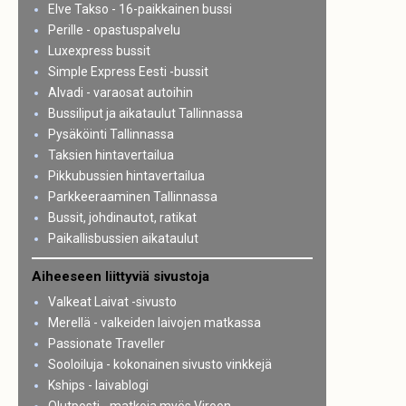
Elve Takso - 16-paikkainen bussi
Perille - opastuspalvelu
Luxexpress bussit
Simple Express Eesti -bussit
Alvadi - varaosat autoihin
Bussiliput ja aikataulut Tallinnassa
Pysäköinti Tallinnassa
Taksien hintavertailua
Pikkubussien hintavertailua
Parkkeeraaminen Tallinnassa
Bussit, johdinautot, ratikat
Paikallisbussien aikataulut
Aiheeseen liittyviä sivustoja
Valkeat Laivat -sivusto
Merellä - valkeiden laivojen matkassa
Passionate Traveller
Sooloiluja - kokonainen sivusto vinkkejä
Kships - laivablogi