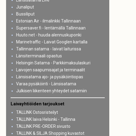
Länsisatama Live
Junaliput
Bussiliput
Estonian Air - ilmalinkki Tallinnaan
Supersaver.fi - lentämällä Tallinnaan
Huuto.net - huuda alennuskuponki
Marinetraffic - Laivat Googlen kartalla
Tallinnan satama - laivat laiturissa
Länsiterminaali opastus
Helsingin Satama - Parkkimaksulaskuri
Laivojen saapumisajat ja terminaalit
Länsisatama ajo- ja pysäköintiopas
Varaa pysäköinti - Länsisatama
Julkisen liikenteen yhteydet satamiin
Laivayhtiöiden tarjoukset
TALLINK Ostosristeilyt
TALLINK laiva Helsinki - Tallinna
TALLINK PRE-ORDER sivusto
TALLINK & SILJA Shopping kuvastot