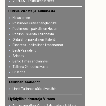
VERTAA - Tekniikkatuotteet
Uutisia Virosta ja Tallinnasta
News.err.ee
Postimees uutiset englanniksi
Postimees - paikallinen Hesari
Pealinn - sivusto Tallinnasta
Õhtuleht - paikallinen Iltalehti
Ekspress - paikallinen Iltasanomat
Eesti Päeväleht
Aripaev
Baltic Times englanniksi
Tallinna 24 -uutissivusto
Eri lehtiä
Tallinnan säätiedot
Linkit Tallinnan sääpalveluihin
Hyödyllisiä sivustoja Virosta
Aiotko muuttaa Viroon? Hyödyllisiä linkkejä