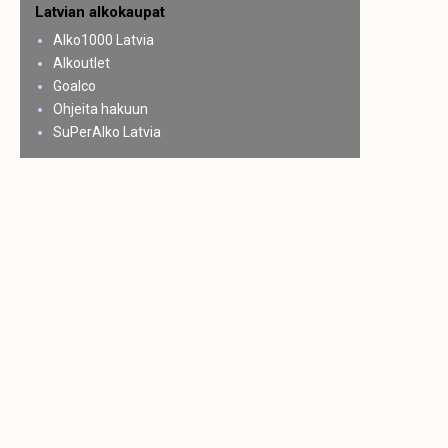
Latvian alkokaupat
Alko1000 Latvia
Alkoutlet
Goalco
Ohjeita hakuun
SuPerAlko Latvia