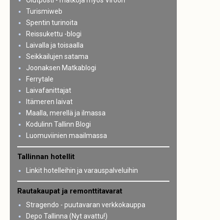
Olutposti - matkoja myös Viroon
Turismiweb
Spentin turinoita
Reissukettu -blogi
Laivalla ja toisaalla
Seikkailujen satama
Joonaksen Matkablogi
Ferrytale
Laivafanittajat
Itämeren laivat
Maalla, merellä ja ilmassa
Kodulinn Tallinn Blogi
Luomuviinien maailmassa
Tallinnan hotellit
Linkit hotelleihin ja varauspalveluihin
Rautakaupat ja remonttitavarat
Stragendo - puutavaran verkkokauppa
Depo Tallinna (Nyt avattu!)