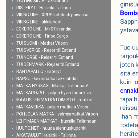
TALLINK SILJA - äkkilähdöt
ginisu
RISTEILYT - Helsinki-Tallinna
Bomb
VIKING LINE - XPRS kahdesti päivässä
Sapphi
VIKING LINE - äkkilähdöt
ECKERÖ LINE - M/S Finlandia
ystävä
ECKERÖ LINE - Finbo Cargo
TUI SUOMI - Matkat Viroon
Tuo u
TUI SVERIGE - Resor till Estland
tarjou
TUI NORGE - Reiser til Estland
joten 
TUI DENMARK - Rejser til Estland
RANTAPALLO - risteilyt
sitä e
NAPSU - laivamatkat äkkilähdöt
kuin l
MATKA HYRKÄS - Matkat Tallinnaan!
ennakk
MATKAPOJAT - paljon hyviä tarjouksia
tapa h
IKAALISTEN MATKATOIMISTO - matkat
reissu
MATKAVEKKA - paljon matkoja Viroon
POHJOLAN MATKA - valmismatkat Viroon
ihan m
LEHTIMÄEN MATKAT - bussilla Tallinnaan
todeta
HUUTO.NET - huuda alennuskuponki
herät
AIKATAULUT Helsinki - Tallinna