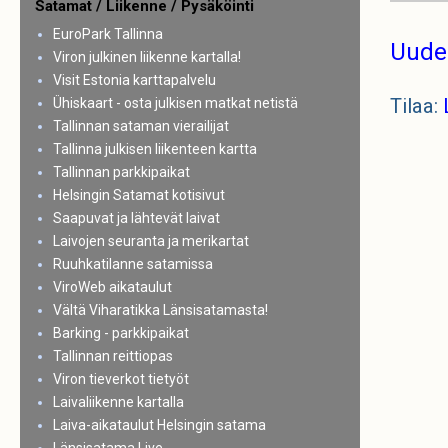
Satamat / Liikenne / Pysäköinti
EuroPark Tallinna
Uude
Viron julkinen liikenne kartalla!
Visit Estonia karttapalvelu
Tilaa:
Ühiskaart - osta julkisen matkat netistä
Tallinnan sataman vierailijat
Tallinna julkisen liikenteen kartta
Tallinnan parkkipaikat
Helsingin Satamat kotisivut
Saapuvat ja lähtevät laivat
Laivojen seuranta ja merikartat
Ruuhkatilanne satamissa
ViroWeb aikataulut
Vältä Viharatikka Länsisatamasta!
Barking - parkkipaikat
Tallinnan reittiopas
Viron tieverkot tietyöt
Laivaliikenne kartalla
Laiva-aikataulut Helsingin satama