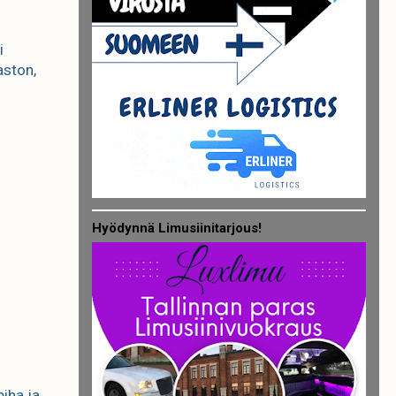
i
aston,
Hyödynnä Limusiinitarjous!
iha ja