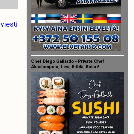
viesti
Chef Diego Gallardo - Private Chef.
Äkäslompolo, Levi, Kittilä, Kolari!