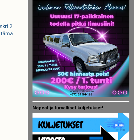
kri 2.
a tämä
Nopeat ja turvalliset kuljetukset!