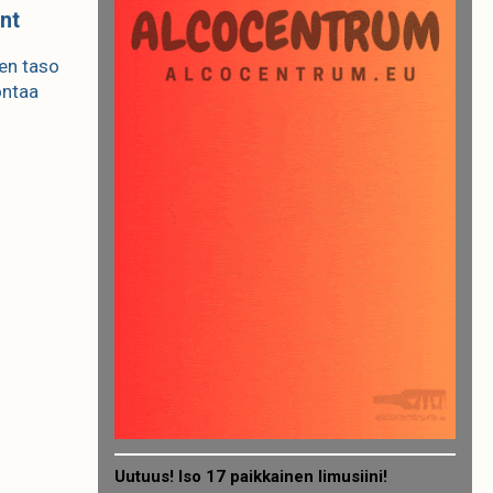
nt
ien taso
ontaa
Uutuus! Iso 17 paikkainen limusiini!