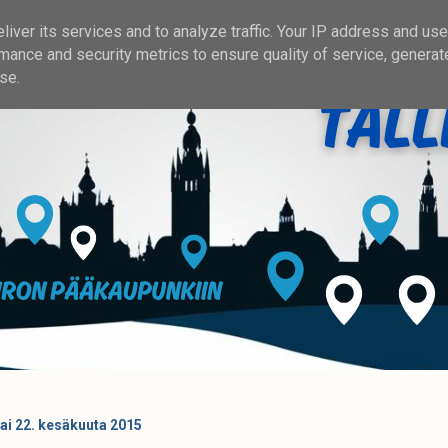
iver its services and to analyze traffic. Your IP address and us
mance and security metrics to ensure quality of service, genera
se.
i 22. kesäkuuta 2015