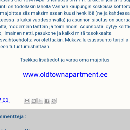
jainti on todellakin lähellä Vanhan kaupungin keskeisiä kohteit
majoittaa siis maksimissaan kuusi henkilöä (neljä kahdessa
teessa ja kaksi vuodesohvalla) ja asunnon sisutus on suora
lta, modernein laittein ja toiminnoin. Asunnosta löytyy keitti
o, ilmainen netti, pesukone ja kaikki mitä tasokkaalta
svaihtoehdolta voi olettaakin. Mukava luksusasunto tarjolla 
een tutustumishintaan.
Tsekkaa lisätiedot ja varaa oma majoitus:
www.oldtownapartment.ee
7.00
mmentteja :