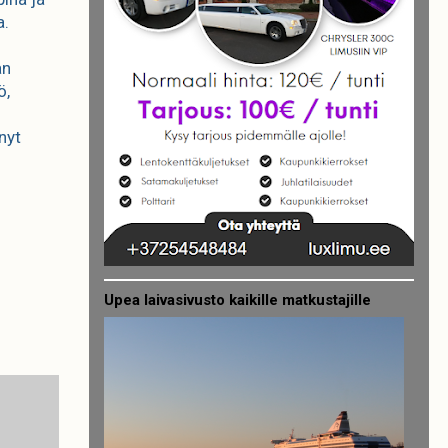
a.
an
ö,
nyt
Upea laivasivusto kaikille matkustajille