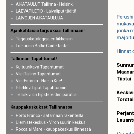
AIKATAULUT Tallinna - Helsinki
LAEVAPILETID - Laivaliput täältä
Perushi
LAIVOJEN AIKATAULUJA
mukavas
jonka m
Ajankohtaisia tarjouksia Tallinnaan!
majoitu
Tarjouskatalogeja eri liikkeisiin
Lue uusin Baltic Guide tästä!
Hinnat 
Tallinnan Tapahtumat!
Sunnunt
Kultuurikava Tapahtumat
Maanant
VisitTallinn Tapahtumat
Tiistai 
VisitEstonia - Näe ja Koe!
Piletilevi Liput Tapahtumiin
Keskivi
Telliskivi on hipstereiden paratiisi
Torstai
Kauppakeskukset Tallinnassa
Perjant
Porto Franco - satamaan rakenteilla
Lauanta
Ülemistekeskus - Viron suurin keskus
Rocca al Mare - kauppakeskus lännessä
Varustu