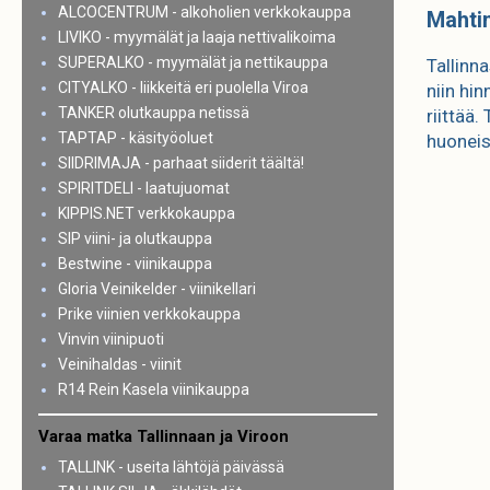
ALCOCENTRUM - alkoholien verkkokauppa
Mahtim
LIVIKO - myymälät ja laaja nettivalikoima
SUPERALKO - myymälät ja nettikauppa
Tallinn
CITYALKO - liikkeitä eri puolella Viroa
niin hin
TANKER olutkauppa netissä
riittää
TAPTAP - käsityöoluet
huoneis
SIIDRIMAJA - parhaat siiderit täältä!
SPIRITDELI - laatujuomat
KIPPIS.NET verkkokauppa
SIP viini- ja olutkauppa
Bestwine - viinikauppa
Gloria Veinikelder - viinikellari
Prike viinien verkkokauppa
Vinvin viinipuoti
Veinihaldas - viinit
R14 Rein Kasela viinikauppa
Varaa matka Tallinnaan ja Viroon
TALLINK - useita lähtöjä päivässä