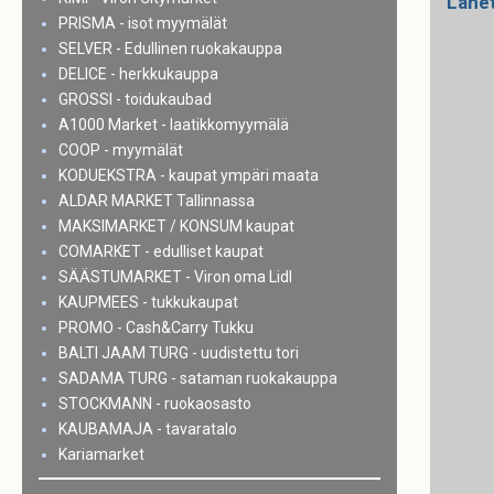
Lähe
PRISMA - isot myymälät
SELVER - Edullinen ruokakauppa
DELICE - herkkukauppa
GROSSI - toidukaubad
A1000 Market - laatikkomyymälä
COOP - myymälät
KODUEKSTRA - kaupat ympäri maata
ALDAR MARKET Tallinnassa
MAKSIMARKET / KONSUM kaupat
COMARKET - edulliset kaupat
SÄÄSTUMARKET - Viron oma Lidl
KAUPMEES - tukkukaupat
PROMO - Cash&Carry Tukku
BALTI JAAM TURG - uudistettu tori
SADAMA TURG - sataman ruokakauppa
STOCKMANN - ruokaosasto
KAUBAMAJA - tavaratalo
Kariamarket