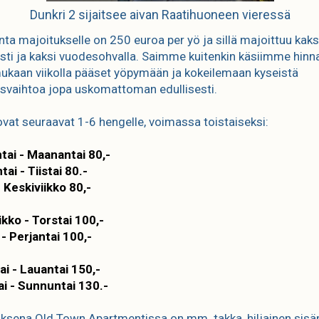
Dunkri 2 sijaitsee aivan Raatihuoneen vieressä
nta majoitukselle on 250 euroa per yö ja sillä majoittuu kaks
ti ja kaksi vuodesohvalla. Saimme kuitenkin käsiimme hinn
ukaan viikolla pääset yöpymään ja kokeilemaan kyseistä
svaihtoa jopa uskomattoman edullisesti.
ovat seuraavat 1-6 hengelle, voimassa toistaiseksi:
ai - Maanantai 80,-
ai - Tiistai 80.-
- Keskiviikko 80,-
ikko - Torstai 100,-
 - Perjantai 100,-
ai - Lauantai 150,-
i - Sunnuntai 130.-
ksena Old Town Apartmentissa on mm. takka, hiljainen sisäp