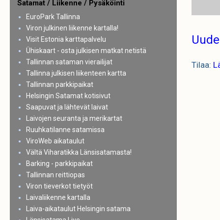
Satamat / Liikenne / Pysäköinti
EuroPark Tallinna
Viron julkinen liikenne kartalla!
Uude
Visit Estonia karttapalvelu
Ühiskaart - osta julkisen matkat netistä
Tallinnan sataman vierailijat
Tilaa:
L
Tallinna julkisen liikenteen kartta
Tallinnan parkkipaikat
Helsingin Satamat kotisivut
Saapuvat ja lähtevät laivat
Laivojen seuranta ja merikartat
Ruuhkatilanne satamissa
ViroWeb aikataulut
Vältä Viharatikka Länsisatamasta!
Barking - parkkipaikat
Tallinnan reittiopas
Viron tieverkot tietyöt
Laivaliikenne kartalla
Laiva-aikataulut Helsingin satama