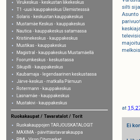
Virukeskus - keskustan liikekeskus
silti si
T1 -uusi kauppakeskus Ülemistesssä
Asunto 
Solaris - keskustan kauppakeskus
parivuo
Mustamäe Keskus - kauppakeskus
keskiaja
Nautica - kauppakeskus satamassa
televisi
Kristiinekeskus - kauppakeskus
majoitu
Mustikas - kauppakeskus
melkois
Magistral - kauppakeskus Mustamäellä
Foorumkeskus - keskustassa
Sikupilli - kauppakeskus
Kaubamaja - legendaarinen keskustassa
Järve-keskus - matkalla Pärnuun
Rotermann - kauppakeskus
Lasnamäe - kauppakeskus
Mustakivi - kauppakeskus
at
15.2
Ruokakaupat / Tavaratalot / Torit
Ei ko
Ruokakauppojen TARJOUSKATALOGIT
MAXIMA - päivittäistavarakauppa
RIMI - Viron Citymarket