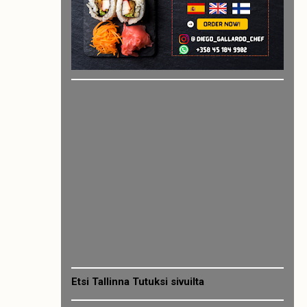
Etsi Tallinna Tutuksi sivuilta