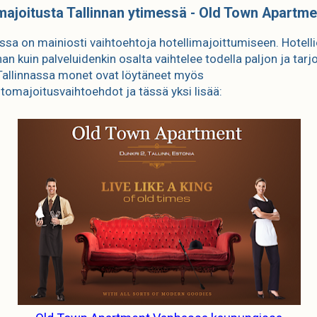
ajoitusta Tallinnan ytimessä - Old Town Apartme
assa on mainiosti vaihtoehtoja hotellimajoittumiseen. Hotell
nan kuin palveluidenkin osalta vaihtelee todella paljon ja tarj
. Tallinnassa monet ovat löytäneet myös
tomajoitusvaihtoehdot ja tässä yksi lisää: