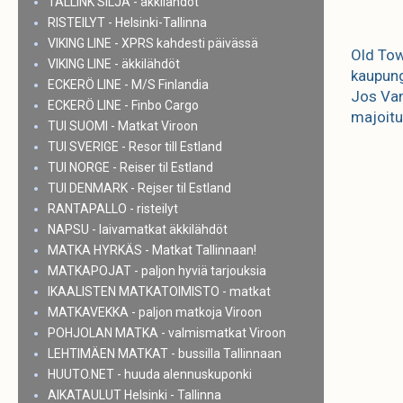
TALLINK SILJA - äkkilähdöt
RISTEILYT - Helsinki-Tallinna
VIKING LINE - XPRS kahdesti päivässä
Old Tow
VIKING LINE - äkkilähdöt
kaupung
ECKERÖ LINE - M/S Finlandia
Jos Van
ECKERÖ LINE - Finbo Cargo
majoitu
TUI SUOMI - Matkat Viroon
TUI SVERIGE - Resor till Estland
TUI NORGE - Reiser til Estland
TUI DENMARK - Rejser til Estland
RANTAPALLO - risteilyt
NAPSU - laivamatkat äkkilähdöt
MATKA HYRKÄS - Matkat Tallinnaan!
MATKAPOJAT - paljon hyviä tarjouksia
IKAALISTEN MATKATOIMISTO - matkat
MATKAVEKKA - paljon matkoja Viroon
POHJOLAN MATKA - valmismatkat Viroon
LEHTIMÄEN MATKAT - bussilla Tallinnaan
HUUTO.NET - huuda alennuskuponki
AIKATAULUT Helsinki - Tallinna