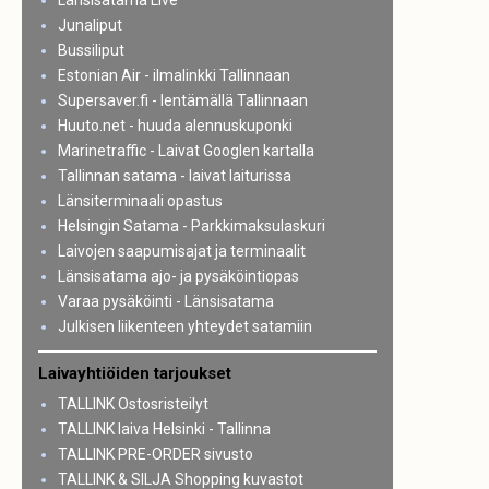
Länsisatama Live
Junaliput
Bussiliput
Estonian Air - ilmalinkki Tallinnaan
Supersaver.fi - lentämällä Tallinnaan
Huuto.net - huuda alennuskuponki
Marinetraffic - Laivat Googlen kartalla
Tallinnan satama - laivat laiturissa
Länsiterminaali opastus
Helsingin Satama - Parkkimaksulaskuri
Laivojen saapumisajat ja terminaalit
Länsisatama ajo- ja pysäköintiopas
Varaa pysäköinti - Länsisatama
Julkisen liikenteen yhteydet satamiin
Laivayhtiöiden tarjoukset
TALLINK Ostosristeilyt
TALLINK laiva Helsinki - Tallinna
TALLINK PRE-ORDER sivusto
TALLINK & SILJA Shopping kuvastot