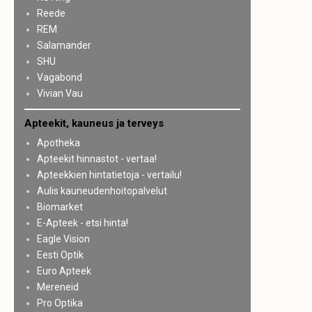
Reede
REM
Salamander
SHU
Vagabond
Vivian Vau
Apteekit, kauneus ja terveys
Apotheka
Apteekit hinnastot - vertaa!
Apteekkien hintatietoja - vertailu!
Aulis kauneudenhoitopalvelut
Biomarket
E-Apteek - etsi hinta!
Eagle Vision
Eesti Optik
Euro Apteek
Mereneid
Pro Optika