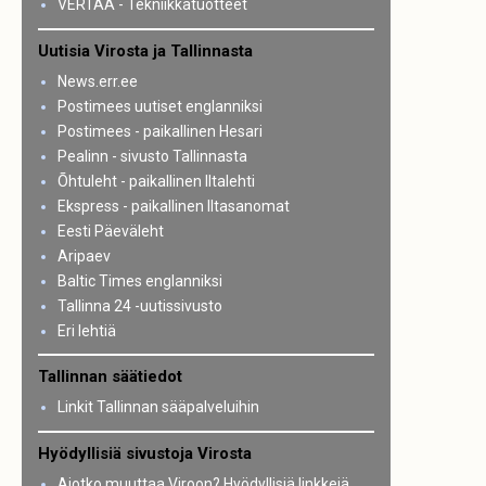
VERTAA - Tekniikkatuotteet
Uutisia Virosta ja Tallinnasta
News.err.ee
Postimees uutiset englanniksi
Postimees - paikallinen Hesari
Pealinn - sivusto Tallinnasta
Õhtuleht - paikallinen Iltalehti
Ekspress - paikallinen Iltasanomat
Eesti Päeväleht
Aripaev
Baltic Times englanniksi
Tallinna 24 -uutissivusto
Eri lehtiä
Tallinnan säätiedot
Linkit Tallinnan sääpalveluihin
Hyödyllisiä sivustoja Virosta
Aiotko muuttaa Viroon? Hyödyllisiä linkkejä