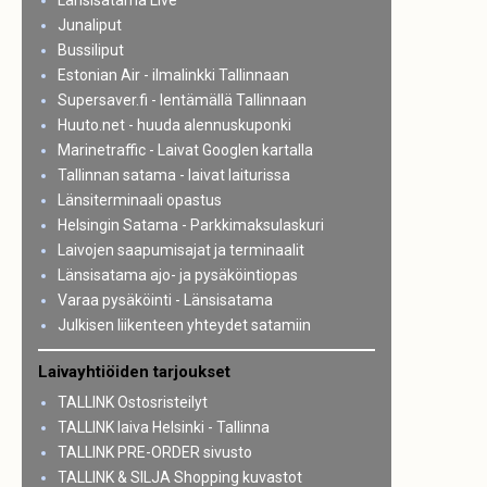
Länsisatama Live
Junaliput
Bussiliput
Estonian Air - ilmalinkki Tallinnaan
Supersaver.fi - lentämällä Tallinnaan
Huuto.net - huuda alennuskuponki
Marinetraffic - Laivat Googlen kartalla
Tallinnan satama - laivat laiturissa
Länsiterminaali opastus
Helsingin Satama - Parkkimaksulaskuri
Laivojen saapumisajat ja terminaalit
Länsisatama ajo- ja pysäköintiopas
Varaa pysäköinti - Länsisatama
Julkisen liikenteen yhteydet satamiin
Laivayhtiöiden tarjoukset
TALLINK Ostosristeilyt
TALLINK laiva Helsinki - Tallinna
TALLINK PRE-ORDER sivusto
TALLINK & SILJA Shopping kuvastot