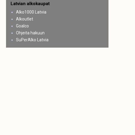
Latvian alkokaupat
Alko1000 Latvia
Alkoutlet
Goalco
Ohjeita hakuun
SuPerAlko Latvia