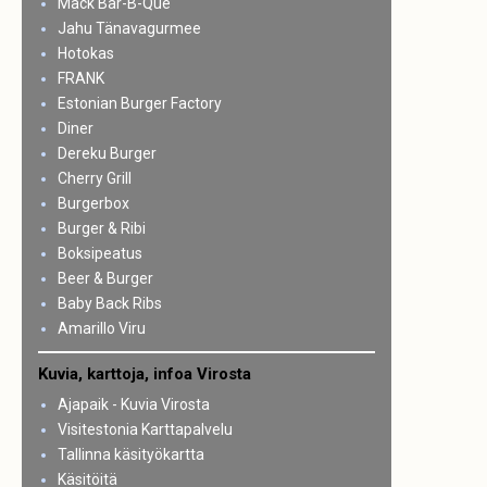
Mack Bar-B-Que
Jahu Tänavagurmee
Hotokas
FRANK
Estonian Burger Factory
Diner
Dereku Burger
Cherry Grill
Burgerbox
Burger & Ribi
Boksipeatus
Beer & Burger
Baby Back Ribs
Amarillo Viru
Kuvia, karttoja, infoa Virosta
Ajapaik - Kuvia Virosta
Visitestonia Karttapalvelu
Tallinna käsityökartta
Käsitöitä