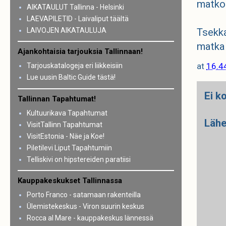
matkoi
AIKATAULUT Tallinna - Helsinki
LAEVAPILETID - Laivaliput täältä
LAIVOJEN AIKATAULUJA
Tsekka
matka 
Ajankohtaisia tarjouksia Tallinnaan!
at
16.4
Tarjouskatalogeja eri liikkeisiin
Lue uusin Baltic Guide tästä!
Ei k
Tallinnan Tapahtumat!
Kultuurikava Tapahtumat
Lähe
VisitTallinn Tapahtumat
VisitEstonia - Näe ja Koe!
Piletilevi Liput Tapahtumiin
Telliskivi on hipstereiden paratiisi
Kauppakeskukset Tallinnassa
Porto Franco - satamaan rakenteilla
Ülemistekeskus - Viron suurin keskus
Rocca al Mare - kauppakeskus lännessä