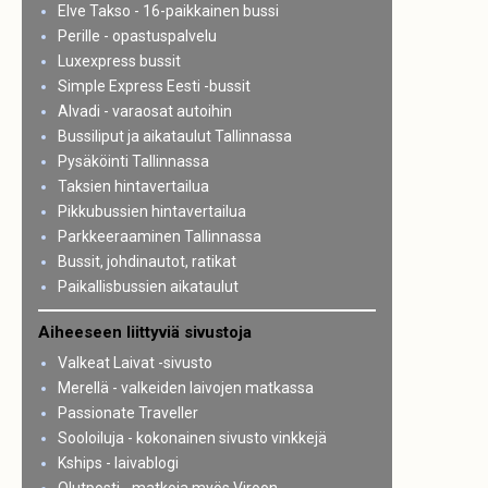
Elve Takso - 16-paikkainen bussi
Perille - opastuspalvelu
Luxexpress bussit
Simple Express Eesti -bussit
Alvadi - varaosat autoihin
Bussiliput ja aikataulut Tallinnassa
Pysäköinti Tallinnassa
Taksien hintavertailua
Pikkubussien hintavertailua
Parkkeeraaminen Tallinnassa
Bussit, johdinautot, ratikat
Paikallisbussien aikataulut
Aiheeseen liittyviä sivustoja
Valkeat Laivat -sivusto
Merellä - valkeiden laivojen matkassa
Passionate Traveller
Sooloiluja - kokonainen sivusto vinkkejä
Kships - laivablogi