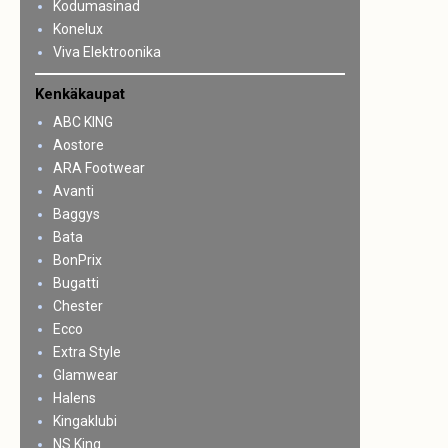
Kodumasinad
Konelux
Viva Elektroonika
Kenkäkaupat
ABC KING
Aostore
ARA Footwear
Avanti
Baggys
Bata
BonPrix
Bugatti
Chester
Ecco
Extra Style
Glamwear
Halens
Kingaklubi
NS King