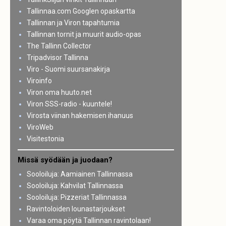
Tallinnaa.com Googlen opaskartta
Tallinnan ja Viron tapahtumia
Tallinnan tornit ja muurit audio-opas
The Tallinn Collector
Tripadvisor Tallinna
Viro - Suomi suursanakirja
Viroinfo
Viron oma huuto.net
Viron SSS-radio - kuuntele!
Virosta viinan hakemisen ihanuus
ViroWeb
Visitestonia
Missä syödään ja juodaan?
Sooloiluja: Aamiainen Tallinnassa
Sooloiluja: Kahvilat Tallinnassa
Sooloiluja: Pizzeriat Tallinnassa
Ravintoloiden lounastarjoukset
Varaa oma pöytä Tallinnan ravintolaan!