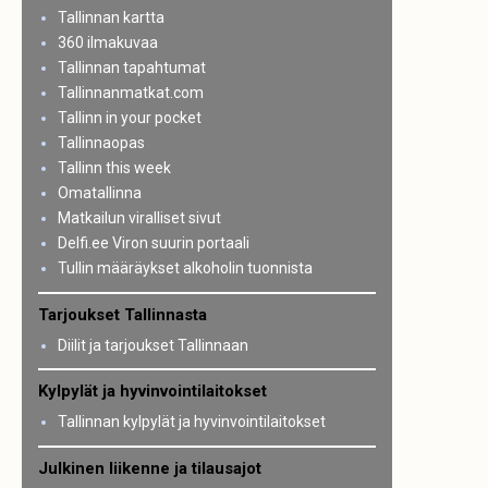
Tallinnan kartta
360 ilmakuvaa
Tallinnan tapahtumat
Tallinnanmatkat.com
Tallinn in your pocket
Tallinnaopas
Tallinn this week
Omatallinna
Matkailun viralliset sivut
Delfi.ee Viron suurin portaali
Tullin määräykset alkoholin tuonnista
Tarjoukset Tallinnasta
Diilit ja tarjoukset Tallinnaan
Kylpylät ja hyvinvointilaitokset
Tallinnan kylpylät ja hyvinvointilaitokset
Julkinen liikenne ja tilausajot