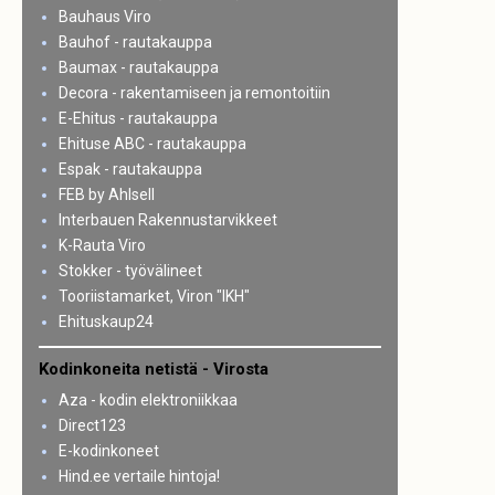
Bauhaus Viro
Bauhof - rautakauppa
Baumax - rautakauppa
Decora - rakentamiseen ja remontoitiin
E-Ehitus - rautakauppa
Ehituse ABC - rautakauppa
Espak - rautakauppa
FEB by Ahlsell
Interbauen Rakennustarvikkeet
K-Rauta Viro
Stokker - työvälineet
Tooriistamarket, Viron "IKH"
Ehituskaup24
Kodinkoneita netistä - Virosta
Aza - kodin elektroniikkaa
Direct123
E-kodinkoneet
Hind.ee vertaile hintoja!