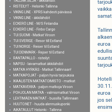
TALLINK SILJA - äkkilähdöt
tarjo
RISTEILYT - Helsinki-Tallinna
vaikk
VIKING LINE - XPRS kahdesti päivässä
samat 
VIKING LINE - äkkilähdöt
ECKERÖ LINE - M/S Finlandia
Tallin
ECKERÖ LINE - Finbo Cargo
TUI SUOMI - Matkat Viroon
alkaen
TUI SVERIGE - Resor till Estland
euroa 
TUI NORGE - Reiser til Estland
edulli
TUI DENMARK - Rejser til Estland
suunta
RANTAPALLO - risteilyt
NAPSU - laivamatkat äkkilähdöt
tarjou
MATKA HYRKÄS - Matkat Tallinnaan!
MATKAPOJAT - paljon hyviä tarjouksia
Hotell
IKAALISTEN MATKATOIMISTO - matkat
30.11.
MATKAVEKKA - paljon matkoja Viroon
euroa 
POHJOLAN MATKA - valmismatkat Viroon
LEHTIMÄEN MATKAT - bussilla Tallinnaan
jos se
HUUTO.NET - huuda alennuskuponki
ensimm
AIKATAULUT Helsinki - Tallinna