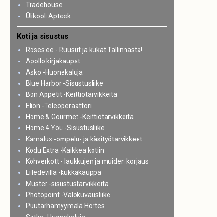
Tradehouse
Ülikooli Apteek
Koti ja sisustus
Roses.ee - Ruusut ja kukat Tallinnasta!
Apollo kirjakaupat
Asko -Huonekaluja
Blue Harbor -Sisustusliike
Bon Appetit -Keittiötarvikkeita
Elion -Teleoperaattori
Home & Gourmet -Keittiötarvikkeita
Home 4 You -Sisustusliike
Karnalux -ompelu- ja käsityötarvikkeet
Kodu Extra -Kaikkea kotiin
Kohverkott - laukkujen ja muiden korjaus
Lilledevilla -kukkakauppa
Muster -sisustustarvikkeita
Photopoint -Valokuvausliike
Puutarhamyymälä Hortes