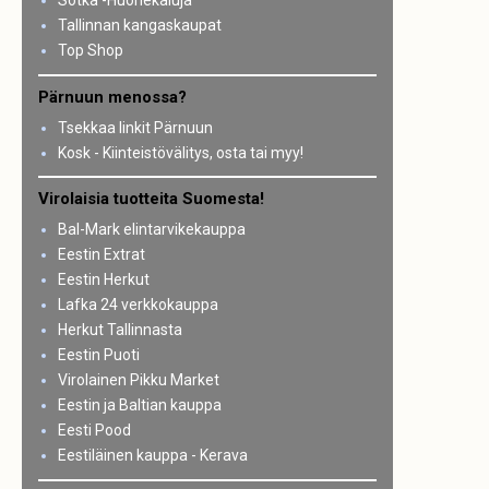
Sotka -Huonekaluja
Tallinnan kangaskaupat
Top Shop
Pärnuun menossa?
Tsekkaa linkit Pärnuun
Kosk - Kiinteistövälitys, osta tai myy!
Virolaisia tuotteita Suomesta!
Bal-Mark elintarvikekauppa
Eestin Extrat
Eestin Herkut
Lafka 24 verkkokauppa
Herkut Tallinnasta
Eestin Puoti
Virolainen Pikku Market
Eestin ja Baltian kauppa
Eesti Pood
Eestiläinen kauppa - Kerava