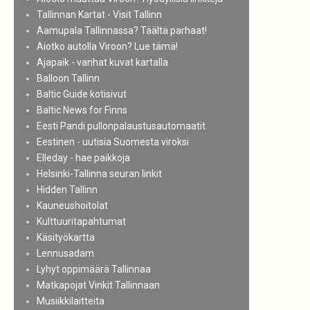
Tallinnan Kartat - Visit Tallinn
Aamupala Tallinnassa? Täältä parhaat!
Aiotko autolla Viroon? Lue tämä!
Ajapaik - vanhat kuvat kartalla
Balloon Tallinn
Baltic Guide kotisivut
Baltic News for Finns
Eesti Pandi pullonpalaustusautomaatit
Eestinen - uutisia Suomesta viroksi
Elleday - hae paikkoja
Helsinki-Tallinna seuran linkit
Hidden Tallinn
Kauneushoitolat
Kulttuuritapahtumat
Käsityökartta
Lennusadam
Lyhyt oppimäärä Tallinnaa
Matkapojat Vinkit Tallinnaan
Musiikkilaitteita