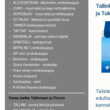
ALCOCENTRUM - alkoholien verkkokauppa
Talli
LIVIKO - myymälät ja laaja nettivalikoima
ja Tu
SUPERALKO - myymälät ja nettikauppa
CITYALKO - liikkeitä eri puolella Viroa
TANKER olutkauppa netissä
TAPTAP - käsityöoluet
SIIDRIMAJA - parhaat siiderit täältä!
SPIRITDELI - laatujuomat
KIPPIS.NET verkkokauppa
SIP viini- ja olutkauppa
Bestwine - viinikauppa
Gloria Veinikelder - viinikellari
Prike viinien verkkokauppa
Vinvin viinipuoti
Veinihaldas - viinit
R14 Rein Kasela viinikauppa
Tallin
edulli
Varaa matka Tallinnaan ja Viroon
kannatt
TALLINK - useita lähtöjä päivässä