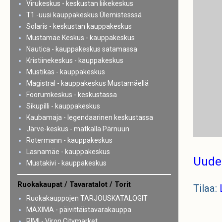
Virukeskus - keskustan liikekeskus
T1 -uusi kauppakeskus Ülemistesssä
Solaris - keskustan kauppakeskus
Mustamäe Keskus - kauppakeskus
Nautica - kauppakeskus satamassa
Kristiinekeskus - kauppakeskus
Mustikas - kauppakeskus
Magistral - kauppakeskus Mustamäellä
Foorumkeskus - keskustassa
Sikupilli - kauppakeskus
Kaubamaja - legendaarinen keskustassa
Järve-keskus - matkalla Pärnuun
Rotermann - kauppakeskus
Lasnamäe - kauppakeskus
Uude
Mustakivi - kauppakeskus
Ruokakaupat / Tavaratalot / Torit
Tilaa:
Ruokakauppojen TARJOUSKATALOGIT
MAXIMA - päivittäistavarakauppa
RIMI - Viron Citymarket