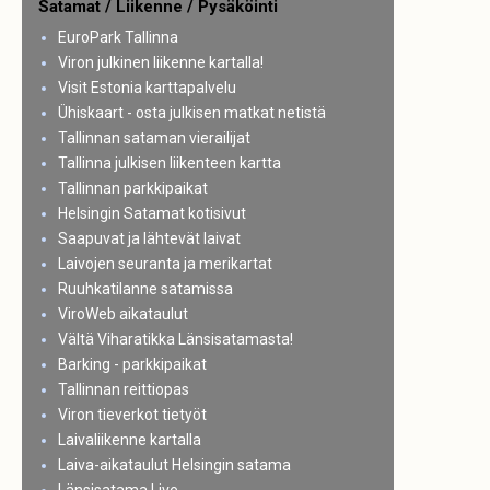
Satamat / Liikenne / Pysäköinti
EuroPark Tallinna
Viron julkinen liikenne kartalla!
Visit Estonia karttapalvelu
Ühiskaart - osta julkisen matkat netistä
Tallinnan sataman vierailijat
Tallinna julkisen liikenteen kartta
Tallinnan parkkipaikat
Helsingin Satamat kotisivut
Saapuvat ja lähtevät laivat
Laivojen seuranta ja merikartat
Ruuhkatilanne satamissa
ViroWeb aikataulut
Vältä Viharatikka Länsisatamasta!
Barking - parkkipaikat
Tallinnan reittiopas
Viron tieverkot tietyöt
Laivaliikenne kartalla
Laiva-aikataulut Helsingin satama