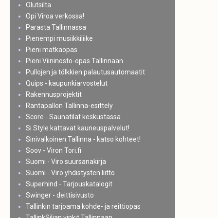
Olutsilta
Opi Viroa verkossa!
Parasta Tallinnassa
Pienempi musiikkiliike
Pieni matkaopas
Pieni Viininosto-opas Tallinnaan
Pullojen ja tölkkien palautusautomaatit
Quips - kaupunkiarvostelut
Rakennusprojektit
Rantapallon Tallinna-esittely
Score - Saunatilat keskustassa
Si Style kattavat kauneuspalvelut!
Sinivalkoinen Tallinna - katso kohteet!
Soov - Viron Tori.fi
Suomi - Viro suursanakirja
Suomi - Viro yhdistysten liitto
Superhind - Tarjouskatalogit
Swinger - deittisivusto
Tallinkin tarjoama kohde- ja reittiopas
TallinkSiljan vinkit Tallinnaan