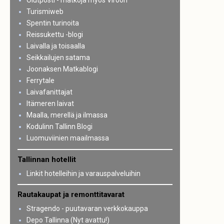
Olutposti - matkoja myös Viroon
Turismiweb
Spentin turinoita
Reissukettu -blogi
Laivalla ja toisaalla
Seikkailujen satama
Joonaksen Matkablogi
Ferrytale
Laivafanittajat
Itämeren laivat
Maalla, merellä ja ilmassa
Kodulinn Tallinn Blogi
Luomuviinien maailmassa
Tallinnan hotellit
Linkit hotelleihin ja varauspalveluihin
Rautakaupat ja remonttitavarat
Stragendo - puutavaran verkkokauppa
Depo Tallinna (Nyt avattu!)