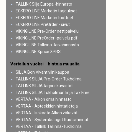
TALLINK Silja Europa -hinnasto
ECKERÖ LINE Marketin tarjoukset
ECKERÖ LINE Marketin tuotteet
ECKERÖ LINE PreOrder - sivut
VIKING LINE Pre-Order nettipalvelu
VIKING LINE PreOrder -palvelu pdf
VIKING LINE Tallinna -laivahinnasto
VIKING LINE Xprice XPRS
Vertailun vuoksi - hintoja muualta
SILJA Bon Vivant viinikauppa
TALLINK SILJA Pre-Order Tukholma
TALLINK SILJA tarjouskuvastot
TALLINK SILJA Tukholman linja Tax Free
VERTAA - Alkon oma hinnasto
VERTAA - Apteekkien hintatietoja
VERTAA - Isokaato Alkon väkevät
VERTAA - Systembolaget Ruotsi hinnat
VERTAA - Tallink Tallinna-Tukholma