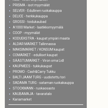
PRISMA - isot myymälät
SELVER - Edullinen ruokakauppa
DELICE - herkkukauppa
GROSSI - toidukaubad
A1000 Market - laatikkomyymälä
COOP - myymälät
KODUEKSTRA - kaupat ympäri maata
ALDAR MARKET Tallinnassa
MAKSIMARKET / KONSUM kaupat
COMARKET - edulliset kaupat
SÄÄSTUMARKET - Viron oma Lidl
KAUPMEES - tukkukaupat
PROMO - Cash&Carry Tukku
BALTI JAAM TURG - uudistettu tori
SADAMA TURG - sataman ruokakauppa
STOCKMANN - ruokaosasto
KAUBAMAJA - tavaratalo
Kariamarket