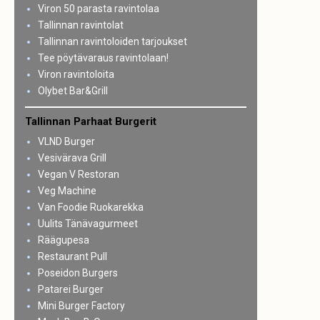
Viron 50 parasta ravintolaa
Tallinnan ravintolat
Tallinnan ravintoloiden tarjoukset
Tee pöytävaraus ravintolaan!
Viron ravintoloita
Olybet Bar&Grill
Tallinnan Parhaat Burgerit
VLND Burger
Vesivärava Grill
Vegan V Restoran
Veg Machine
Van Foodie Ruokarekka
Uulits Tänävagurmeet
Räägupesa
Restaurant Pull
Poseidon Burgers
Patarei Burger
Mini Burger Factory