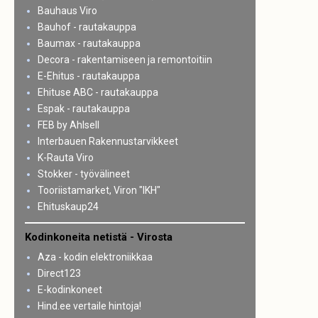
Bauhaus Viro
Bauhof - rautakauppa
Baumax - rautakauppa
Decora - rakentamiseen ja remontoitiin
E-Ehitus - rautakauppa
Ehituse ABC - rautakauppa
Espak - rautakauppa
FEB by Ahlsell
Interbauen Rakennustarvikkeet
K-Rauta Viro
Stokker - työvälineet
Tooriistamarket, Viron "IKH"
Ehituskaup24
Kodinkoneita netistä - Virosta
Aza - kodin elektroniikkaa
Direct123
E-kodinkoneet
Hind.ee vertaile hintoja!