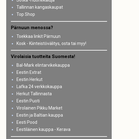
Sotka -Huonekaluja
Tallinnan kangaskaupat
Top Shop
Pärnuun menossa?
Tsekkaa linkit Pärnuun
Kosk - Kiinteistövälitys, osta tai myy!
Virolaisia tuotteita Suomesta!
Bal-Mark elintarvikekauppa
Eestin Extrat
Eestin Herkut
Lafka 24 verkkokauppa
Herkut Tallinnasta
Eestin Puoti
Virolainen Pikku Market
Eestin ja Baltian kauppa
Eesti Pood
Eestiläinen kauppa - Kerava