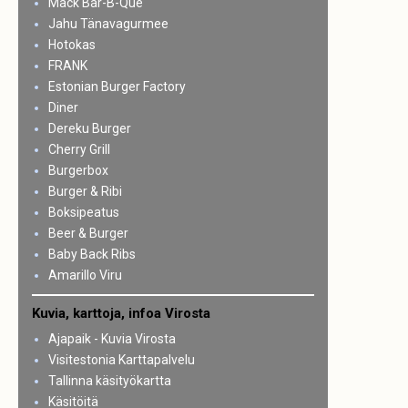
Mack Bar-B-Que
Jahu Tänavagurmee
Hotokas
FRANK
Estonian Burger Factory
Diner
Dereku Burger
Cherry Grill
Burgerbox
Burger & Ribi
Boksipeatus
Beer & Burger
Baby Back Ribs
Amarillo Viru
Kuvia, karttoja, infoa Virosta
Ajapaik - Kuvia Virosta
Visitestonia Karttapalvelu
Tallinna käsityökartta
Käsitöitä