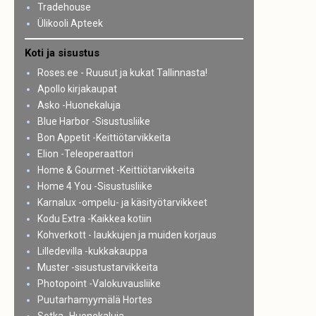
Tradehouse
Ülikooli Apteek
Koti ja sisustus
Roses.ee - Ruusut ja kukat Tallinnasta!
Apollo kirjakaupat
Asko -Huonekaluja
Blue Harbor -Sisustusliike
Bon Appetit -Keittiötarvikkeita
Elion -Teleoperaattori
Home & Gourmet -Keittiötarvikkeita
Home 4 You -Sisustusliike
Karnalux -ompelu- ja käsityötarvikkeet
Kodu Extra -Kaikkea kotiin
Kohverkott - laukkujen ja muiden korjaus
Lilledevilla -kukkakauppa
Muster -sisustustarvikkeita
Photopoint -Valokuvausliike
Puutarhamyymälä Hortes