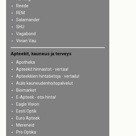
Reede
REM
Salamander
SHU
Vagabond
Vivian Vau
Apteekit, kauneus ja terveys
Apotheka
Apteekit hinnastot - vertaa!
Apteekkien hintatietoja - vertailu!
Aulis kauneudenhoitopalvelut
Biomarket
E-Apteek - etsi hinta!
Eagle Vision
Eesti Optik
Euro Apteek
Mereneid
Pro Optika