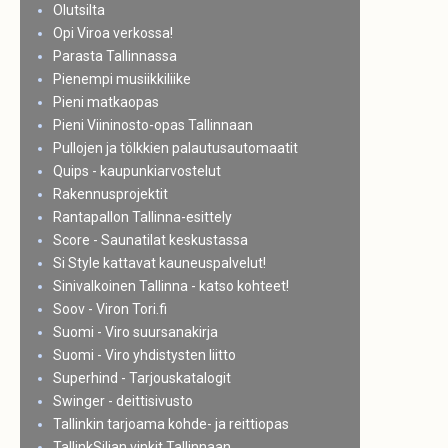
Olutsilta
Opi Viroa verkossa!
Parasta Tallinnassa
Pienempi musiikkiliike
Pieni matkaopas
Pieni Viininosto-opas Tallinnaan
Pullojen ja tölkkien palautusautomaatit
Quips - kaupunkiarvostelut
Rakennusprojektit
Rantapallon Tallinna-esittely
Score - Saunatilat keskustassa
Si Style kattavat kauneuspalvelut!
Sinivalkoinen Tallinna - katso kohteet!
Soov - Viron Tori.fi
Suomi - Viro suursanakirja
Suomi - Viro yhdistysten liitto
Superhind - Tarjouskatalogit
Swinger - deittisivusto
Tallinkin tarjoama kohde- ja reittiopas
TallinkSiljan vinkit Tallinnaan