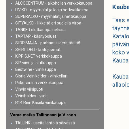
ALCOCENTRUM - alkoholien verkkokauppa
Kauba
LIVIKO - myymälät ja laaja nettivalikoima
SUPERALKO - myymälät ja nettikauppa
Taas s
CITYALKO - liikkeitä eri puolella Viroa
täynnä
TANKER olutkauppa netissä
Katalo
TAPTAP - käsityöoluet
SIIDRIMAJA - parhaat siiderit täältä!
päivän
SPIRITDELI - laatujuomat
koko v
KIPPIS.NET verkkokauppa
Kaubam
SIP viini- ja olutkauppa
Bestwine - viinikauppa
Kaubam
Gloria Veinikelder - viinikellari
Prike viinien verkkokauppa
allaol
Vinvin viinipuoti
Veinihaldas - viinit
R14 Rein Kasela viinikauppa
Varaa matka Tallinnaan ja Viroon
TALLINK - useita lähtöjä päivässä