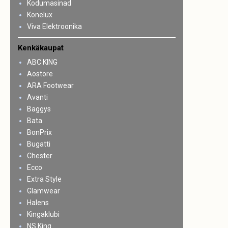
Kodumasinad
Konelux
Viva Elektroonika
Kenkäkaupat
ABC KING
Aostore
ARA Footwear
Avanti
Baggys
Bata
BonPrix
Bugatti
Chester
Ecco
Extra Style
Glamwear
Halens
Kingaklubi
NS King