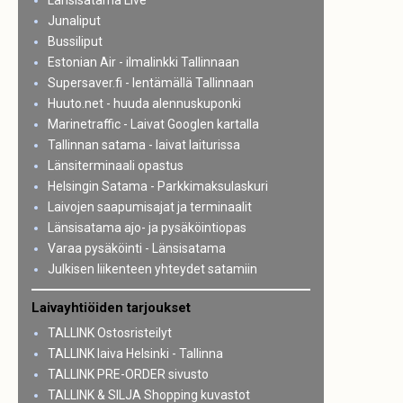
Länsisatama Live
Junaliput
Bussiliput
Estonian Air - ilmalinkki Tallinnaan
Supersaver.fi - lentämällä Tallinnaan
Huuto.net - huuda alennuskuponki
Marinetraffic - Laivat Googlen kartalla
Tallinnan satama - laivat laiturissa
Länsiterminaali opastus
Helsingin Satama - Parkkimaksulaskuri
Laivojen saapumisajat ja terminaalit
Länsisatama ajo- ja pysäköintiopas
Varaa pysäköinti - Länsisatama
Julkisen liikenteen yhteydet satamiin
Laivayhtiöiden tarjoukset
TALLINK Ostosristeilyt
TALLINK laiva Helsinki - Tallinna
TALLINK PRE-ORDER sivusto
TALLINK & SILJA Shopping kuvastot