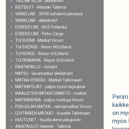
TALLINK SILJA - äkkilähdöt
RISTEILYT - Helsinki-Tallinna
VIKING LINE - XPRS kahdesti päivässä
VIKING LINE - äkkilähdöt
ECKERÖ LINE - M/S Finlandia
ECKERÖ LINE - Finbo Cargo
TUI SUOMI - Matkat Viroon
TUI SVERIGE - Resor till Estland
TUI NORGE - Reiser til Estland
TUI DENMARK - Rejser til Estland
RANTAPALLO - risteilyt
NAPSU - laivamatkat äkkilähdöt
MATKA HYRKÄS - Matkat Tallinnaan!
MATKAPOJAT - paljon hyviä tarjouksia
IKAALISTEN MATKATOIMISTO - matkat
Peräti
MATKAVEKKA - paljon matkoja Viroon
kaikke
POHJOLAN MATKA - valmismatkat Viroon
on myö
LEHTIMÄEN MATKAT - bussilla Tallinnaan
HUUTO.NET - huuda alennuskuponki
myös K
AIKATAULUT Helsinki - Tallinna