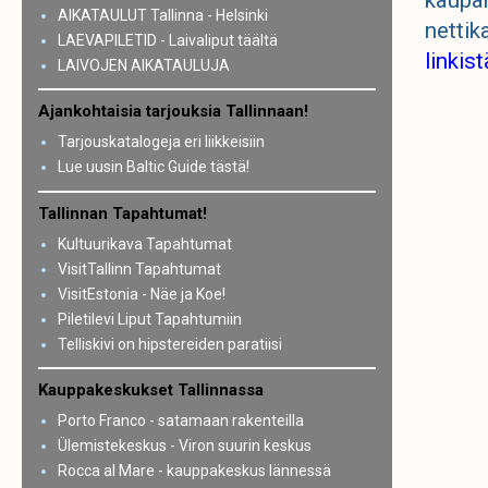
kaupan
AIKATAULUT Tallinna - Helsinki
nettik
LAEVAPILETID - Laivaliput täältä
linkist
LAIVOJEN AIKATAULUJA
Ajankohtaisia tarjouksia Tallinnaan!
Tarjouskatalogeja eri liikkeisiin
Lue uusin Baltic Guide tästä!
Tallinnan Tapahtumat!
Kultuurikava Tapahtumat
VisitTallinn Tapahtumat
VisitEstonia - Näe ja Koe!
Piletilevi Liput Tapahtumiin
Telliskivi on hipstereiden paratiisi
Kauppakeskukset Tallinnassa
Porto Franco - satamaan rakenteilla
Ülemistekeskus - Viron suurin keskus
Rocca al Mare - kauppakeskus lännessä