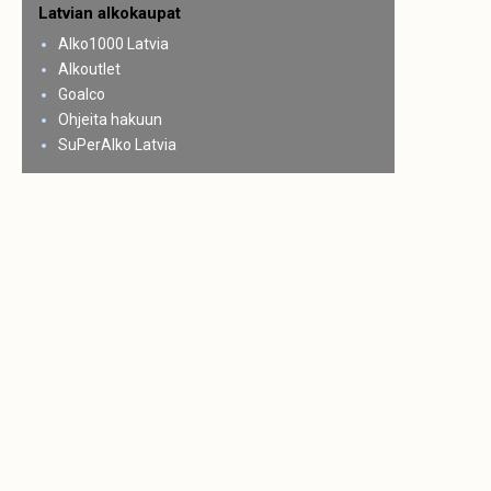
Latvian alkokaupat
Alko1000 Latvia
Alkoutlet
Goalco
Ohjeita hakuun
SuPerAlko Latvia