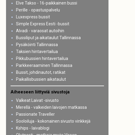
Elve Takso - 16-paikkainen bussi
Perille - opastuspalvelu
Luxexpress bussit
Simple Express Eesti -bussit
Alvadi - varaosat autoihin
Bussiliput ja aikataulut Tallinnassa
Pysäköinti Tallinnassa
Taksien hintavertailua
Pikkubussien hintavertailua
Parkkeeraaminen Tallinnassa
Bussit, johdinautot, ratikat
Paikallisbussien aikataulut
Aiheeseen liittyviä sivustoja
Valkeat Laivat -sivusto
Merellä - valkeiden laivojen matkassa
Passionate Traveller
Sooloiluja - kokonainen sivusto vinkkejä
Kships - laivablogi