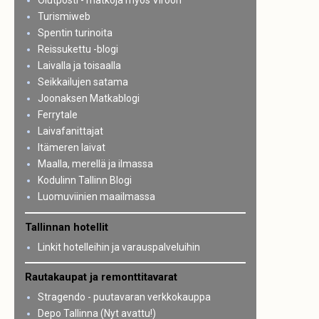
Olutposti - matkoja myös Viroon
Turismiweb
Spentin turinoita
Reissukettu -blogi
Laivalla ja toisaalla
Seikkailujen satama
Joonaksen Matkablogi
Ferrytale
Laivafanittajat
Itämeren laivat
Maalla, merellä ja ilmassa
Kodulinn Tallinn Blogi
Luomuviinien maailmassa
Tallinnan hotellit
Linkit hotelleihin ja varauspalveluihin
Rautakaupat ja remonttitavarat
Stragendo - puutavaran verkkokauppa
Depo Tallinna (Nyt avattu!)