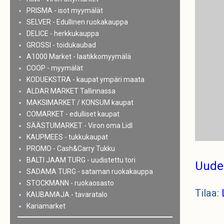
PRISMA - isot myymälät
SELVER - Edullinen ruokakauppa
DELICE - herkkukauppa
GROSSI - toidukaubad
A1000 Market - laatikkomyymälä
COOP - myymälät
KODUEKSTRA - kaupat ympäri maata
ALDAR MARKET Tallinnassa
MAKSIMARKET / KONSUM kaupat
COMARKET - edulliset kaupat
SÄÄSTUMARKET - Viron oma Lidl
KAUPMEES - tukkukaupat
PROMO - Cash&Carry Tukku
BALTI JAAM TURG - uudistettu tori
Uude
SADAMA TURG - sataman ruokakauppa
STOCKMANN - ruokaosasto
Tilaa:
KAUBAMAJA - tavaratalo
Kariamarket