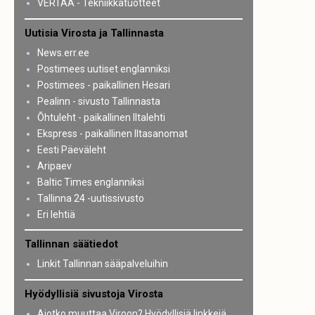
VERTAA - Tekniikkatuotteet
Uutisia Virosta ja Tallinnasta
News.err.ee
Postimees uutiset englanniksi
Postimees - paikallinen Hesari
Pealinn - sivusto Tallinnasta
Õhtuleht - paikallinen Iltalehti
Ekspress - paikallinen Iltasanomat
Eesti Päeväleht
Aripaev
Baltic Times englanniksi
Tallinna 24 -uutissivusto
Eri lehtiä
Tallinnan säätiedot
Linkit Tallinnan sääpalveluihin
Hyödyllisiä sivustoja Virosta
Aiotko muuttaa Viroon? Hyödyllisiä linkkejä