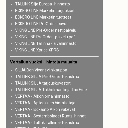
TALLINK Silja Europa -hinnasto
ECKERÖ LINE Marketin tarjoukset
ECKERÖ LINE Marketin tuotteet
ECKERÖ LINE PreOrder - sivut
VIKING LINE Pre-Order nettipalvelu
VIKING LINE PreOrder -palvelu pdf
VIKING LINE Tallinna -laivahinnasto
VIKING LINE Xprice XPRS
Vertailun vuoksi - hintoja muualta
SILJA Bon Vivant viinikauppa
TALLINK SILJA Pre-Order Tukholma
TALLINK SILJA tarjouskuvastot
TALLINK SILJA Tukholman linja Tax Free
VERTAA - Alkon oma hinnasto
VERTAA - Apteekkien hintatietoja
VERTAA - Isokaato Alkon väkevät
VERTAA - Systembolaget Ruotsi hinnat
VERTAA - Tallink Tallinna-Tukholma