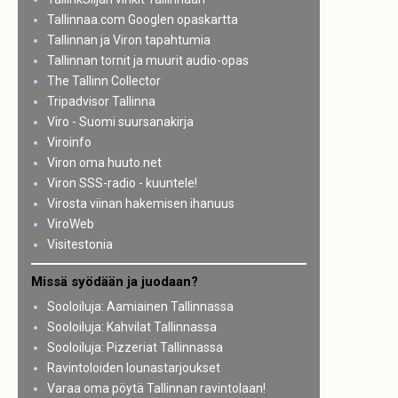
Tallinnaa.com Googlen opaskartta
Tallinnan ja Viron tapahtumia
Tallinnan tornit ja muurit audio-opas
The Tallinn Collector
Tripadvisor Tallinna
Viro - Suomi suursanakirja
Viroinfo
Viron oma huuto.net
Viron SSS-radio - kuuntele!
Virosta viinan hakemisen ihanuus
ViroWeb
Visitestonia
Missä syödään ja juodaan?
Sooloiluja: Aamiainen Tallinnassa
Sooloiluja: Kahvilat Tallinnassa
Sooloiluja: Pizzeriat Tallinnassa
Ravintoloiden lounastarjoukset
Varaa oma pöytä Tallinnan ravintolaan!