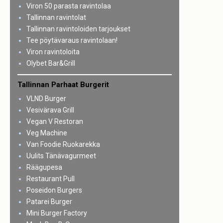
Viron 50 parasta ravintolaa
Tallinnan ravintolat
Tallinnan ravintoloiden tarjoukset
Tee pöytävaraus ravintolaan!
Viron ravintoloita
Olybet Bar&Grill
Tallinnan Parhaat Burgerit
VLND Burger
Vesivärava Grill
Vegan V Restoran
Veg Machine
Van Foodie Ruokarekka
Uulits Tänävagurmeet
Räägupesa
Restaurant Pull
Poseidon Burgers
Patarei Burger
Mini Burger Factory