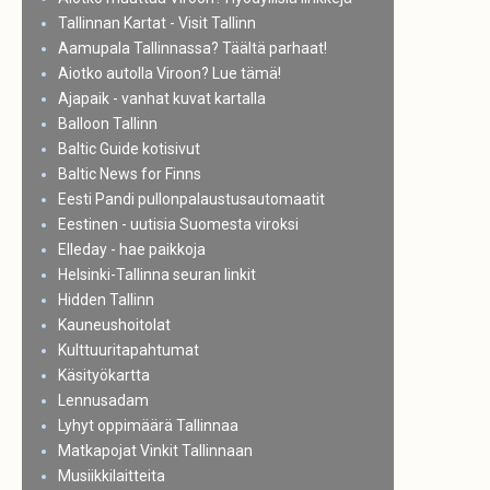
Tallinnan Kartat - Visit Tallinn
Aamupala Tallinnassa? Täältä parhaat!
Aiotko autolla Viroon? Lue tämä!
Ajapaik - vanhat kuvat kartalla
Balloon Tallinn
Baltic Guide kotisivut
Baltic News for Finns
Eesti Pandi pullonpalaustusautomaatit
Eestinen - uutisia Suomesta viroksi
Elleday - hae paikkoja
Helsinki-Tallinna seuran linkit
Hidden Tallinn
Kauneushoitolat
Kulttuuritapahtumat
Käsityökartta
Lennusadam
Lyhyt oppimäärä Tallinnaa
Matkapojat Vinkit Tallinnaan
Musiikkilaitteita