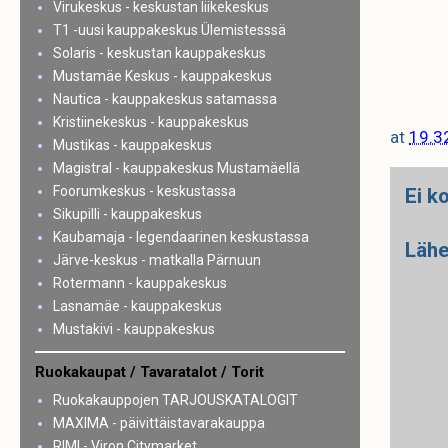
Virukeskus - keskustan liikekeskus
T1 -uusi kauppakeskus Ülemistesssä
Solaris - keskustan kauppakeskus
Mustamäe Keskus - kauppakeskus
Nautica - kauppakeskus satamassa
Kristiinekeskus - kauppakeskus
at
19.3
Mustikas - kauppakeskus
Magistral - kauppakeskus Mustamäellä
Foorumkeskus - keskustassa
Ei k
Sikupilli - kauppakeskus
Kaubamaja - legendaarinen keskustassa
Lähe
Järve-keskus - matkalla Pärnuun
Rotermann - kauppakeskus
Lasnamäe - kauppakeskus
Mustakivi - kauppakeskus
Ruokakaupat / Tavaratalot / Torit
Ruokakauppojen TARJOUSKATALOGIT
MAXIMA - päivittäistavarakauppa
RIMI - Viron Citymarket