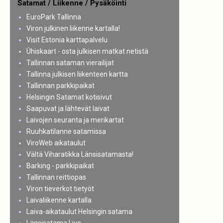
Satamat / Liikenne / Pysäköinti
EuroPark Tallinna
Viron julkinen liikenne kartalla!
Visit Estonia karttapalvelu
Ühiskaart - osta julkisen matkat netistä
Tallinnan sataman vierailijat
Tallinna julkisen liikenteen kartta
Tallinnan parkkipaikat
Helsingin Satamat kotisivut
Saapuvat ja lähtevät laivat
Laivojen seuranta ja merikartat
Ruuhkatilanne satamissa
ViroWeb aikataulut
Vältä Viharatikka Länsisatamasta!
Barking - parkkipaikat
Tallinnan reittiopas
Viron tieverkot tietyöt
Laivaliikenne kartalla
Laiva-aikataulut Helsingin satama