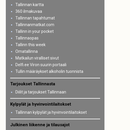
Tallinnan kartta
360 ilmakuvaa
Tallinnan tapahtumat
Tallinnanmatkat.com
Tallinn in your pocket
Tallinnaopas
Tallinn this week
Omatallinna
Matkailun viralliset sivut
Delfi.ee Viron suurin portaali
Tullin määräykset alkoholin tuonnista
Tarjoukset Tallinnasta
Diilit ja tarjoukset Tallinnaan
Kylpylät ja hyvinvointilaitokset
Tallinnan kylpylät ja hyvinvointilaitokset
Julkinen liikenne ja tilausajot