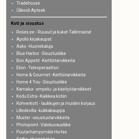
Tradehouse
Ülikooli Apteek
Koti ja sisustus
Roses.ee - Ruusut ja kukat Tallinnasta!
Apollo kirjakaupat
Asko -Huonekaluja
Blue Harbor -Sisustusliike
Bon Appetit -Keittiötarvikkeita
Elion -Teleoperaattori
Home & Gourmet -Keittiötarvikkeita
Home 4 You -Sisustusliike
Karnalux -ompelu- ja käsityötarvikkeet
Kodu Extra -Kaikkea kotiin
Kohverkott - laukkujen ja muiden korjaus
Lilledevilla -kukkakauppa
Muster -sisustustarvikkeita
Photopoint -Valokuvausliike
Puutarhamyymälä Hortes