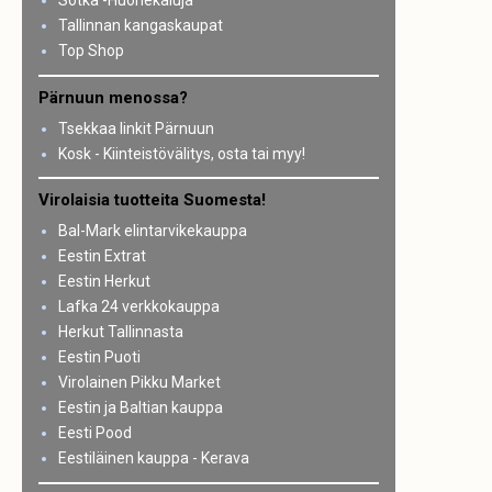
Sotka -Huonekaluja
Tallinnan kangaskaupat
Top Shop
Pärnuun menossa?
Tsekkaa linkit Pärnuun
Kosk - Kiinteistövälitys, osta tai myy!
Virolaisia tuotteita Suomesta!
Bal-Mark elintarvikekauppa
Eestin Extrat
Eestin Herkut
Lafka 24 verkkokauppa
Herkut Tallinnasta
Eestin Puoti
Virolainen Pikku Market
Eestin ja Baltian kauppa
Eesti Pood
Eestiläinen kauppa - Kerava