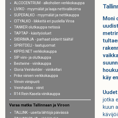
ALCOCENTRUM - alkoholien verkkokauppa
Tallin
LIVIKO - myymälät ja laaja nettivalikoima
SUPERALKO - myymälät ja nettikauppa
Moni o
CITYALKO - liikkeitä eri puolella Viroa
uudis
TANKER olutkauppa netissä
metrin
TAPTAP - käsityöoluet
SIIDRIMAJA - parhaat siiderit täältä!
tultae
SPIRITDELI - laatujuomat
rakenn
KIPPIS.NET verkkokauppa
vaikka
SIP viini- ja olutkauppa
suunni
Bestwine - viinikauppa
houkut
Gloria Veinikelder - viinikellari
Prike viinien verkkokauppa
käy en
Vinvin viinipuoti
Veinihaldas - viinit
Uudet
R14 Rein Kasela viinikauppa
jotka 
Varaa matka Tallinnaan ja Viroon
kuun a
TALLINK - useita lähtöjä päivässä
kävijöi