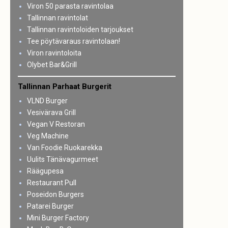
Viron 50 parasta ravintolaa
Tallinnan ravintolat
Tallinnan ravintoloiden tarjoukset
Tee pöytävaraus ravintolaan!
Viron ravintoloita
Olybet Bar&Grill
Tallinnan Parhaat Burgerit
VLND Burger
Vesivärava Grill
Vegan V Restoran
Veg Machine
Van Foodie Ruokarekka
Uulits Tänävagurmeet
Räägupesa
Restaurant Pull
Poseidon Burgers
Patarei Burger
Mini Burger Factory