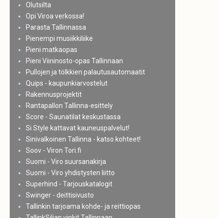
Olutsilta
Opi Viroa verkossa!
Parasta Tallinnassa
Pienempi musiikkiliike
Pieni matkaopas
Pieni Viininosto-opas Tallinnaan
Pullojen ja tölkkien palautusautomaatit
Quips - kaupunkiarvostelut
Rakennusprojektit
Rantapallon Tallinna-esittely
Score - Saunatilat keskustassa
Si Style kattavat kauneuspalvelut!
Sinivalkoinen Tallinna - katso kohteet!
Soov - Viron Tori.fi
Suomi - Viro suursanakirja
Suomi - Viro yhdistysten liitto
Superhind - Tarjouskatalogit
Swinger - deittisivusto
Tallinkin tarjoama kohde- ja reittiopas
TallinkSiljan vinkit Tallinnaan