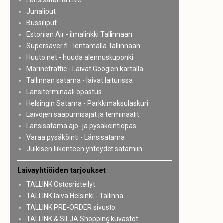
Länsisatama Live
Junaliput
Bussiliput
Estonian Air - ilmalinkki Tallinnaan
Supersaver.fi - lentämällä Tallinnaan
Huuto.net - huuda alennuskuponki
Marinetraffic - Laivat Googlen kartalla
Tallinnan satama - laivat laiturissa
Länsiterminaali opastus
Helsingin Satama - Parkkimaksulaskuri
Laivojen saapumisajat ja terminaalit
Länsisatama ajo- ja pysäköintiopas
Varaa pysäköinti - Länsisatama
Julkisen liikenteen yhteydet satamiin
Laivayhtiöiden tarjoukset
TALLINK Ostosristeilyt
TALLINK laiva Helsinki - Tallinna
TALLINK PRE-ORDER sivusto
TALLINK & SILJA Shopping kuvastot