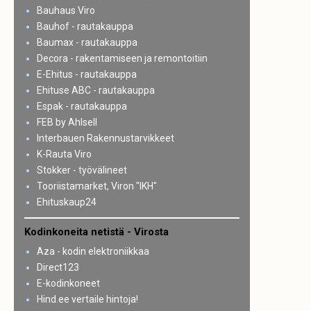
Bauhaus Viro
Bauhof - rautakauppa
Baumax - rautakauppa
Decora - rakentamiseen ja remontoitiin
E-Ehitus - rautakauppa
Ehituse ABC - rautakauppa
Espak - rautakauppa
FEB by Ahlsell
Interbauen Rakennustarvikkeet
K-Rauta Viro
Stokker - työvälineet
Tooriistamarket, Viron "IKH"
Ehituskaup24
Kodinkoneita netistä - Virosta
Aza - kodin elektroniikkaa
Direct123
E-kodinkoneet
Hind.ee vertaile hintoja!