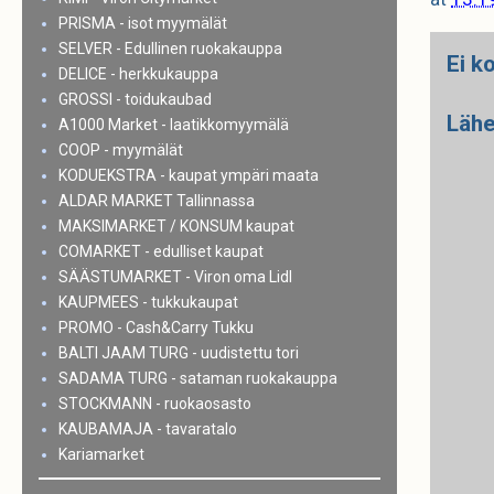
PRISMA - isot myymälät
SELVER - Edullinen ruokakauppa
Ei k
DELICE - herkkukauppa
GROSSI - toidukaubad
Lähe
A1000 Market - laatikkomyymälä
COOP - myymälät
KODUEKSTRA - kaupat ympäri maata
ALDAR MARKET Tallinnassa
MAKSIMARKET / KONSUM kaupat
COMARKET - edulliset kaupat
SÄÄSTUMARKET - Viron oma Lidl
KAUPMEES - tukkukaupat
PROMO - Cash&Carry Tukku
BALTI JAAM TURG - uudistettu tori
SADAMA TURG - sataman ruokakauppa
STOCKMANN - ruokaosasto
KAUBAMAJA - tavaratalo
Kariamarket