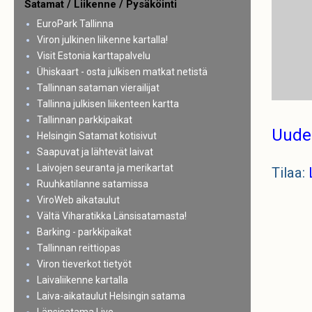
Satamat / Liikenne / Pysäköinti
EuroPark Tallinna
Viron julkinen liikenne kartalla!
Visit Estonia karttapalvelu
Ühiskaart - osta julkisen matkat netistä
Tallinnan sataman vierailijat
Tallinna julkisen liikenteen kartta
Tallinnan parkkipaikat
Uude
Helsingin Satamat kotisivut
Saapuvat ja lähtevät laivat
Laivojen seuranta ja merikartat
Tilaa:
Ruuhkatilanne satamissa
ViroWeb aikataulut
Vältä Viharatikka Länsisatamasta!
Barking - parkkipaikat
Tallinnan reittiopas
Viron tieverkot tietyöt
Laivaliikenne kartalla
Laiva-aikataulut Helsingin satama