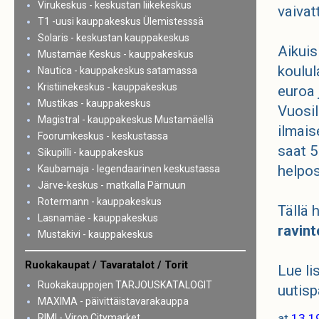
Virukeskus - keskustan liikekeskus
vaivat
T1 -uusi kauppakeskus Ülemistesssä
Solaris - keskustan kauppakeskus
Aikuis
Mustamäe Keskus - kauppakeskus
koulul
Nautica - kauppakeskus satamassa
Kristiinekeskus - kauppakeskus
euroa 
Mustikas - kauppakeskus
Vuosil
Magistral - kauppakeskus Mustamäellä
ilmais
Foorumkeskus - keskustassa
saat 5
Sikupilli - kauppakeskus
helpos
Kaubamaja - legendaarinen keskustassa
Järve-keskus - matkalla Pärnuun
Rotermann - kauppakeskus
Tällä 
Lasnamäe - kauppakeskus
ravin
Mustakivi - kauppakeskus
Ruokakaupat / Tavaratalot / Torit
Lue li
Ruokakauppojen TARJOUSKATALOGIT
uutisp
MAXIMA - päivittäistavarakauppa
at
13.1
RIMI - Viron Citymarket