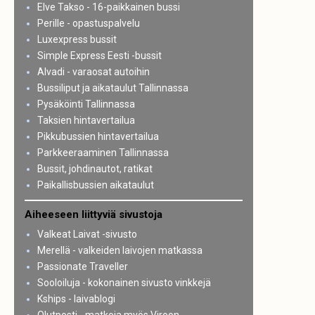
Elve Takso - 16-paikkainen bussi
Perille - opastuspalvelu
Luxexpress bussit
Simple Express Eesti -bussit
Alvadi - varaosat autoihin
Bussiliput ja aikataulut Tallinnassa
Pysäköinti Tallinnassa
Taksien hintavertailua
Pikkubussien hintavertailua
Parkkeeraaminen Tallinnassa
Bussit, johdinautot, ratikat
Paikallisbussien aikataulut
Aiheeseen liittyviä sivustoja
Valkeat Laivat -sivusto
Merellä - valkeiden laivojen matkassa
Passionate Traveller
Sooloiluja - kokonainen sivusto vinkkejä
Kships - laivablogi