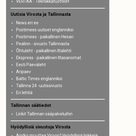
VERTAA - Tekniikkatuotteet
Uutisia Virosta ja Tallinnasta
News.err.ee
Postimees uutiset englanniksi
Postimees - paikallinen Hesari
Pealinn - sivusto Tallinnasta
Õhtuleht - paikallinen Iltalehti
Ekspress - paikallinen Iltasanomat
Eesti Päeväleht
Aripaev
Baltic Times englanniksi
Tallinna 24 -uutissivusto
Eri lehtiä
Tallinnan säätiedot
Linkit Tallinnan sääpalveluihin
Hyödyllisiä sivustoja Virosta
Aiotko muuttaa Viroon? Hyödyllisiä linkkejä