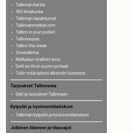
Tallinnan kartta
360 ilmakuvaa
Tallinnan tapahtumat
Tallinnanmatkat.com
Tallinn in your pocket
Tallinnaopas
Tallinn this week
Omatallinna
Matkailun viralliset sivut
Delfi.ee Viron suurin portaali
Tullin määräykset alkoholin tuonnista
Tarjoukset Tallinnasta
Diilit ja tarjoukset Tallinnaan
Kylpylät ja hyvinvointilaitokset
Tallinnan kylpylät ja hyvinvointilaitokset
Julkinen liikenne ja tilausajot