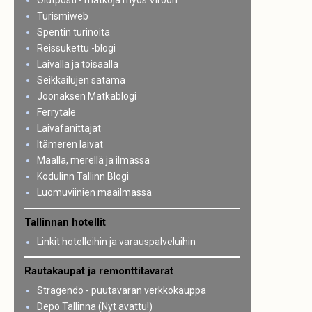
Olutposti - matkoja myös Viroon
Turismiweb
Spentin turinoita
Reissukettu -blogi
Laivalla ja toisaalla
Seikkailujen satama
Joonaksen Matkablogi
Ferrytale
Laivafanittajat
Itämeren laivat
Maalla, merellä ja ilmassa
Kodulinn Tallinn Blogi
Luomuviinien maailmassa
Tallinnan hotellit
Linkit hotelleihin ja varauspalveluihin
Rautakaupat ja remonttitavarat
Stragendo - puutavaran verkkokauppa
Depo Tallinna (Nyt avattu!)