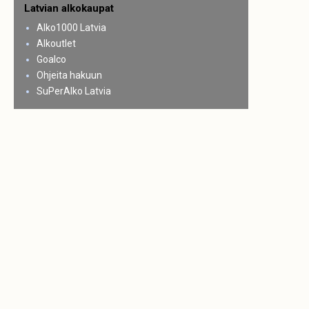
Latvian alkokaupat
Alko1000 Latvia
Alkoutlet
Goalco
Ohjeita hakuun
SuPerAlko Latvia