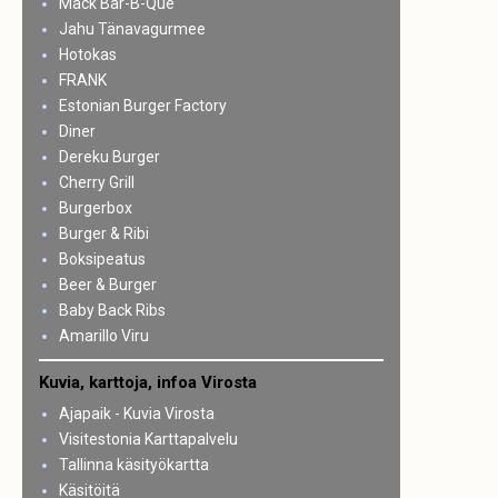
Mack Bar-B-Que
Jahu Tänavagurmee
Hotokas
FRANK
Estonian Burger Factory
Diner
Dereku Burger
Cherry Grill
Burgerbox
Burger & Ribi
Boksipeatus
Beer & Burger
Baby Back Ribs
Amarillo Viru
Kuvia, karttoja, infoa Virosta
Ajapaik - Kuvia Virosta
Visitestonia Karttapalvelu
Tallinna käsityökartta
Käsitöitä