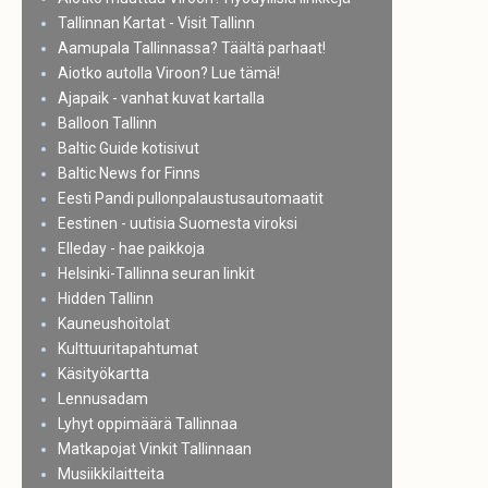
Tallinnan Kartat - Visit Tallinn
Aamupala Tallinnassa? Täältä parhaat!
Aiotko autolla Viroon? Lue tämä!
Ajapaik - vanhat kuvat kartalla
Balloon Tallinn
Baltic Guide kotisivut
Baltic News for Finns
Eesti Pandi pullonpalaustusautomaatit
Eestinen - uutisia Suomesta viroksi
Elleday - hae paikkoja
Helsinki-Tallinna seuran linkit
Hidden Tallinn
Kauneushoitolat
Kulttuuritapahtumat
Käsityökartta
Lennusadam
Lyhyt oppimäärä Tallinnaa
Matkapojat Vinkit Tallinnaan
Musiikkilaitteita