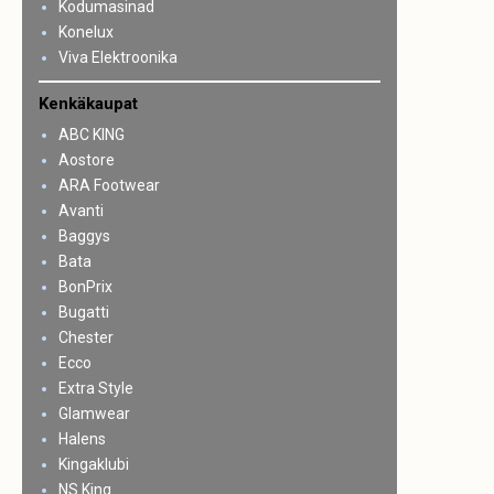
Kodumasinad
Konelux
Viva Elektroonika
Kenkäkaupat
ABC KING
Aostore
ARA Footwear
Avanti
Baggys
Bata
BonPrix
Bugatti
Chester
Ecco
Extra Style
Glamwear
Halens
Kingaklubi
NS King