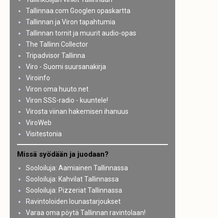
Tallinnaa.com Googlen opaskartta
Tallinnan ja Viron tapahtumia
Tallinnan tornit ja muurit audio-opas
The Tallinn Collector
Tripadvisor Tallinna
Viro - Suomi suursanakirja
Viroinfo
Viron oma huuto.net
Viron SSS-radio - kuuntele!
Virosta viinan hakemisen ihanuus
ViroWeb
Visitestonia
Missä syödään ja juodaan?
Sooloiluja: Aamiainen Tallinnassa
Sooloiluja: Kahvilat Tallinnassa
Sooloiluja: Pizzeriat Tallinnassa
Ravintoloiden lounastarjoukset
Varaa oma pöytä Tallinnan ravintolaan!