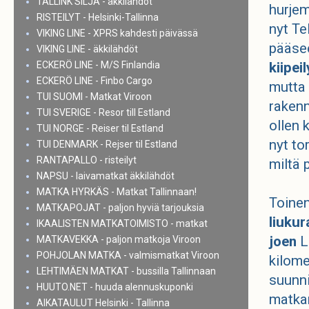
TALLINK SILJA - äkkilähdöt
hurjem
RISTEILYT - Helsinki-Tallinna
nyt Te
VIKING LINE - XPRS kahdesti päivässä
pääs
VIKING LINE - äkkilähdöt
ECKERÖ LINE - M/S Finlandia
kiipei
ECKERÖ LINE - Finbo Cargo
mutta 
TUI SUOMI - Matkat Viroon
raken
TUI SVERIGE - Resor till Estland
ollen 
TUI NORGE - Reiser til Estland
nyt to
TUI DENMARK - Rejser til Estland
RANTAPALLO - risteilyt
miltä 
NAPSU - laivamatkat äkkilähdöt
MATKA HYRKÄS - Matkat Tallinnaan!
Toinen
MATKAPOJAT - paljon hyviä tarjouksia
liukur
IKAALISTEN MATKATOIMISTO - matkat
joen
L
MATKAVEKKA - paljon matkoja Viroon
POHJOLAN MATKA - valmismatkat Viroon
kilome
LEHTIMÄEN MATKAT - bussilla Tallinnaan
suunni
HUUTO.NET - huuda alennuskuponki
matkan
AIKATAULUT Helsinki - Tallinna