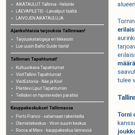
alueen
AIKATAULUT Tallinna - Helsinki
LAEVAPILETID - Laivaliput täältä
LAIVOJEN AIKATAULUJA
Tornin
erilai
Ajankohtaisia tarjouksia Tallinnaan!
aurink
Tarjouskatalogeja eri liikkeisiin
tarjoa
Lue uusin Baltic Guide tästä!
erilai
Tallinnan Tapahtumat!
määrä 
Kultuurikava Tapahtumat
saavut
VisitTallinn Tapahtumat
tulee 
VisitEstonia - Näe ja Koe!
Piletilevi Liput Tapahtumiin
Telliskivi on hipstereiden paratiisi
Tallin
Kauppakeskukset Tallinnassa
Torni 
Porto Franco - satamaan rakenteilla
kanssa
Ülemistekeskus - Viron suurin keskus
Rocca al Mare - kauppakeskus lännessä
joukko