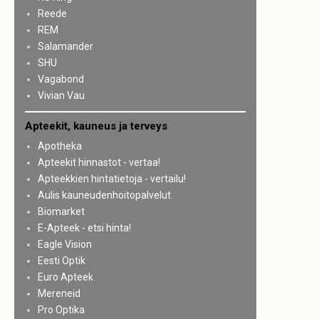
Reede
REM
Salamander
SHU
Vagabond
Vivian Vau
Apteekit, kauneus ja terveys
Apotheka
Apteekit hinnastot - vertaa!
Apteekkien hintatietoja - vertailu!
Aulis kauneudenhoitopalvelut
Biomarket
E-Apteek - etsi hinta!
Eagle Vision
Eesti Optik
Euro Apteek
Mereneid
Pro Optika