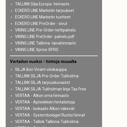
TALLINK Silja Europa -hinnasto
ECKERÖ LINE Marketin tarjoukset
ECKERÖ LINE Marketin tuotteet
ECKERÖ LINE PreOrder - sivut
VIKING LINE Pre-Order nettipalvelu
VIKING LINE PreOrder -palvelu pdf
VIKING LINE Tallinna -laivahinnasto
VIKING LINE Xprice XPRS
Vertailun vuoksi - hintoja muualta
SILJA Bon Vivant viinikauppa
TALLINK SILJA Pre-Order Tukholma
TALLINK SILJA tarjouskuvastot
TALLINK SILJA Tukholman linja Tax Free
VERTAA - Alkon oma hinnasto
VERTAA - Apteekkien hintatietoja
VERTAA - Isokaato Alkon väkevät
VERTAA - Systembolaget Ruotsi hinnat
VERTAA - Tallink Tallinna-Tukholma